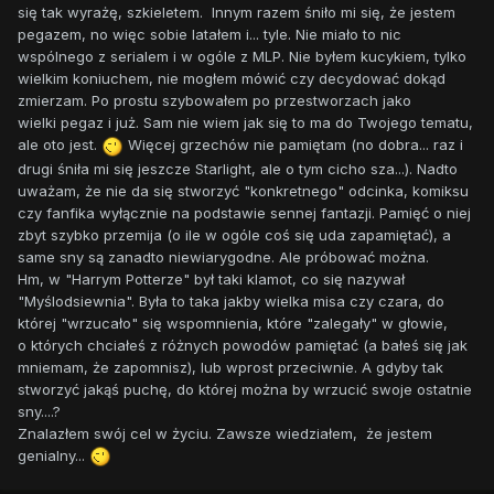
się tak wyrażę, szkieletem. Innym razem śniło mi się, że jestem
pegazem, no więc sobie latałem i... tyle. Nie miało to nic
wspólnego z serialem i w ogóle z MLP. Nie byłem kucykiem, tylko
wielkim koniuchem, nie mogłem mówić czy decydować dokąd
zmierzam. Po prostu szybowałem po przestworzach jako
wielki pegaz i już. Sam nie wiem jak się to ma do Twojego tematu,
ale oto jest.
Więcej grzechów nie pamiętam (no dobra... raz i
drugi śniła mi się jeszcze Starlight, ale o tym cicho sza...). Nadto
uważam, że nie da się stworzyć "konkretnego" odcinka, komiksu
czy fanfika wyłącznie na podstawie sennej fantazji. Pamięć o niej
zbyt szybko przemija (o ile w ogóle coś się uda zapamiętać), a
same sny są zanadto niewiarygodne. Ale próbować można.
Hm, w "Harrym Potterze" był taki klamot, co się nazywał
"Myślodsiewnia". Była to taka jakby wielka misa czy czara, do
której "wrzucało" się wspomnienia, które "zalegały" w głowie,
o których chciałeś z różnych powodów pamiętać (a bałeś się jak
mniemam, że zapomnisz), lub wprost przeciwnie. A gdyby tak
stworzyć jakąś puchę, do której można by wrzucić swoje ostatnie
sny....?
Znalazłem swój cel w życiu. Zawsze wiedziałem, że jestem
genialny...