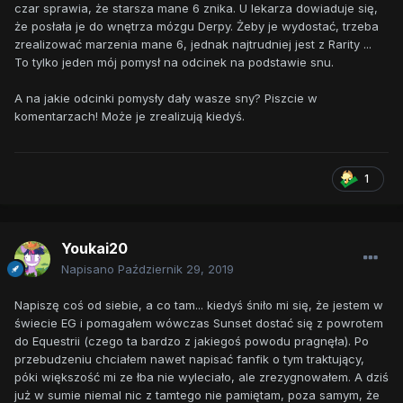
czar sprawia, że starsza mane 6 znika. U lekarza dowiaduje się,
że posłała je do wnętrza mózgu Derpy. Żeby je wydostać, trzeba
zrealizować marzenia mane 6, jednak najtrudniej jest z Rarity ...
To tylko jeden mój pomysł na odcinek na podstawie snu.
A na jakie odcinki pomysły dały wasze sny? Piszcie w
komentarzach! Może je zrealizują kiedyś.
1
Youkai20
Napisano
Październik 29, 2019
Napiszę coś od siebie, a co tam... kiedyś śniło mi się, że jestem w
świecie EG i pomagałem wówczas Sunset dostać się z powrotem
do Equestrii (czego ta bardzo z jakiegoś powodu pragnęła). Po
przebudzeniu chciałem nawet napisać fanfik o tym traktujący,
póki większość mi ze łba nie wyleciało, ale zrezygnowałem. A dziś
już w sumie niemal nic z tamtego nie pamiętam, poza samym, że