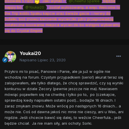
losowała 5 razy
Jaki wyniki ?
będzie
@Cheerful Sparkle
happy bo
został wylosowany, a więc Welcome to
@Youkai20
the Trip kiddo Spaku kapcie oraz świeże gacie i nerwy do
butelki, boś znowu kierownik wycieczki. jutro przeprowadzę
ostateczne losowanie miejsca wycieczki bo wstępni wybieramy
się do Crystal Empire
Youkai20
Napisano
Lipiec 23, 2020
Przykro mi to pisać, Panowie i Panie, ale ja już w ogóle nie
wchodzę na forum. Czystym przypadkiem (serio!) akurat teraz się
zalogowałem, ale tylko dlatego, że chcę sprawdzić, czy są wyniki
konkursu w dziale Zecory (pewnie jeszcze nie ma). Nawiasem
mówiąc pojawiłem się na chwilkę i tylko po to, po (czekajcie,
sprawdzę kiedy napisałem ostatni post)... bodajże 16 dniach. I
zaraz zmykam znowu. Może wrócę po następnych 16 dniach... a
może nie. Coś od dawna jakoś nic mnie nie cieszy, ani u Was, ani
nigdzie. Jeśli chcecie bawić się dalej, to weźcie Cheerfula... jeśli
będzie chciał. Ja nie mam siły, ani ochoty. Sorki.