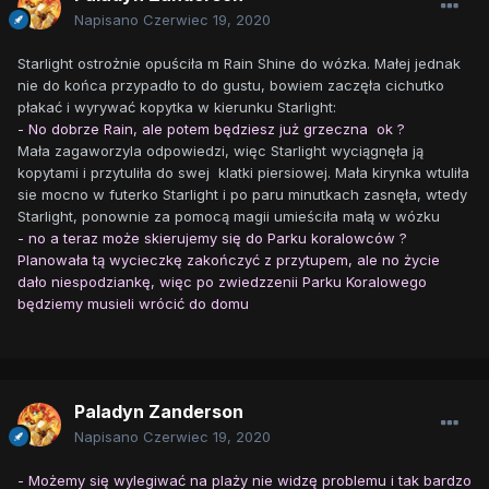
Napisano
Czerwiec 19, 2020
Starlight ostrożnie opuściła m Rain Shine do wózka. Małej jednak
nie do końca przypadło to do gustu, bowiem zaczęła cichutko
płakać i wyrywać kopytka w kierunku Starlight:
- No dobrze Rain, ale potem będziesz już grzeczna ok ?
Mała zagaworzyla odpowiedzi, więc Starlight wyciągnęła ją
kopytami i przytuliła do swej klatki piersiowej. Mała kirynka wtuliła
sie mocno w futerko Starlight i po paru minutkach zasnęła, wtedy
Starlight, ponownie za pomocą magii umieściła małą w wózku
- no a teraz może skierujemy się do Parku koralowców ?
Planowała tą wycieczkę zakończyć z przytupem, ale no życie
dało niespodziankę, więc po zwiedzzenii Parku Koralowego
będziemy musieli wrócić do domu
Paladyn Zanderson
Napisano
Czerwiec 19, 2020
- Możemy się wylegiwać na plaży nie widzę problemu i tak bardzo