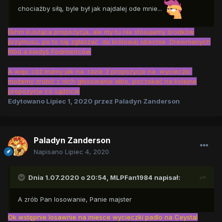
chociażby siłą, byle był jak najdalej ode mnie...
Ekhm kusząca propozycja, ale my tu nie stosujemy środków
przymusu, po to się zgłaszać do królowej obecnie Drewnianych
Kłód a kiedyś Podmieńców
A więc cóż mamy jak na razie 3 propozycje na wycieczki
możemy zrobić z nich głosowanie albo, poczekać na kolejne
propozycje co sądzicie
Edytowano
Lipiec 1, 2020
przez Paladyn Zanderson
Paladyn Zanderson
Napisano
Lipiec 4, 2020
Dnia 1.07.2020 o 20:54,
MLPFan1984
napisał:
A zrób Pan losowanie, Panie majster
Ok wstępnie losawnie na miesce wycieczki padlo na Ceystal