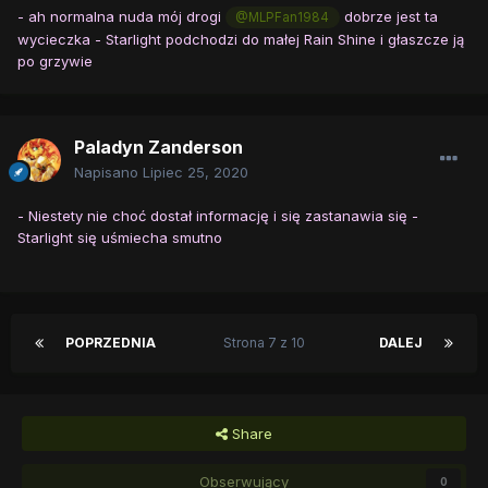
- ah normalna nuda mój drogi
dobrze jest ta
@MLPFan1984
wycieczka - Starlight podchodzi do małej Rain Shine i głaszcze ją
po grzywie
Paladyn Zanderson
Napisano
Lipiec 25, 2020
- Niestety nie choć dostał informację i się zastanawia się -
Starlight się uśmiecha smutno
POPRZEDNIA
Strona 7 z 10
DALEJ
Share
Obserwujący
0