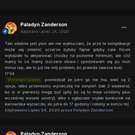
Paladyn Zanderson
Napisano
Lipiec 24, 2020
Taki właśnie jest plon ale nie wykluczam, że prze te komplikacje
może się zmienić. sczerze byłoby fajnie gdyby cale forum
wykazało tu aktywować choćby na poziomie minimum, ale cóż
mamy to co mamy (szczere słowa i spodziewam się po nich
minus rep, ale to już nie mój problem, bo prawda zawsze boli)
17:04
powiedział że jutro go nie ma, wieć są 2
@Starlight Sparkle
opcje, lalbo przenosimy wycieczkę na sierpień (tak 2 weekend,
bo w w pierwszy mogę być spity bo są to moje urodziny plus
wcześniej wesele siostry), albo s ogłaszam szybki konkursik na
kierownika wycieczki, do jutra do 17 godziny i robimy w końcu to]
Edytowano
Lipiec 24, 2020
przez Paladyn Zanderson
Paladyn Zanderson