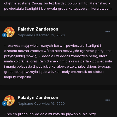
chętnie zostanę Ciocią, bo też bardzo polubiłam to Maleństwo -
powiedziała Starlight i kierowała grupę ku tęczowym koralowcom
Paladyn Zanderson
Napisano
Czerwiec 19, 2020
- prawda mają wiele rożnych barw - powieszała Starlight i
czasem można znaleźć wśród nich niezwykłe tęczowe perły , tak
przynajmniej mówią, - dodała i w oddali zobaczyla perlę, która
miała kolorki jej oraz Rain Shine - hm ciekawa perła - powiedziała
i magią połączyła 2 pobliskie koralowce ze znaleziskiem, tworząc
grzechotkę i włzoyła ją do wózka - mały prezencik od ciotuni
moja ty kropelko
Paladyn Zanderson
Napisano
Czerwiec 19, 2020
- hm co prada Pinikie dała mi koło do pływania, ale przy