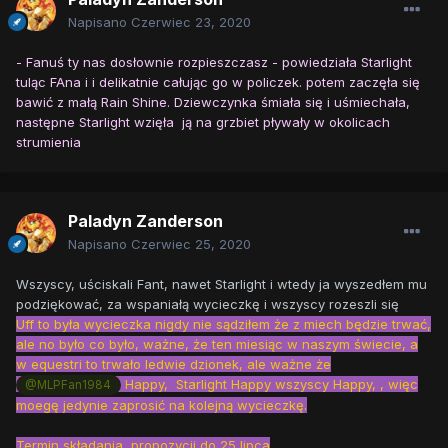
Napisano
Czerwiec 23, 2020
- Fanuś ty nas dosłownie rozpieszczasz - powiedziała Starlight
tuląc FAna i i delikatnie całując go w policzek. potem zaczęła się
bawić z małą Rain Shine. Dziewczynka śmiała się i uśmiechała,
następne Starlight wzięła ją na grzbiet pływały w okolicach
strumienia
Paladyn Zanderson
Napisano
Czerwiec 25, 2020
Wszyscy, uściskali Fant, nawet Starlight i wtedy ja wyszedłem mu
podziękować, za wspaniałą wycieczkę i wszyscy rozeszli się
Uff to była wycieczka nigdy nie sądziłem że z miech będzie trwać,
ale no było co było, ważne, że ten miesiąc w naszym świecie, a
w equestri to trwało ledwie dzionek, ale ważne że
Happy, Starlight Happy wszyscy Happy, , więc
@MLPFan1984
moegę jedynie zaprosić na kolejną wycieczkę.
Termin składania propozycji do 25 lipca