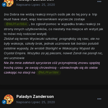
Napisano
Lipiec 25, 2020
(no Dobra nie widzę reakcji innych osób jak do tej pory a trip
must have start, więc kierownikiem wycieczki zostaje
, bo zglosił pomoc w wypadku braku reakcji ze
@MLPFan1984
strony innych użytkowników, co niestety ma miejsce eh wstyd jak
to mówi mój rodziciel wstyd)
Zbliżał się termin Wycieczki szkolnej pragnęłoby się rzec, ale no
były wakacje, szkoły brak, jednak uczniowie tak bardzo polubili
ostatnie wypady, że wrobili Starlight w Wakacyjny Wypad do
Crystal Empire. Wszytko za jej plecami, nawet Zandi nie pisnął nic,
ani uczniowie
Nie źle mnie załatwili spryciarze cóż przynajmniej znowu spędzę
trochę czasu ze swoją chrzestnicą - uśmiechnęła się do siebie
czekając na stacji na
@MLPFan1984
Paladyn Zanderson
Napisano
Lipiec 25, 2020