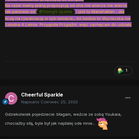
Na razie mamy jedną propozycję od oho nie wiwrze nie wierze
tak panowie od
i jest to Manehattan , ale
@Starlight Sparkle
liczę na rywalizację w tym temacie,, bo bedzie to Wycieczka nie
Szkolna A Letnia Przygoda Przyjaźni, więc zachęcam do udziału
1
Cheerful Sparkle
Napisano
Czerwiec 25, 2020
Gdziekolwiek pojedziecie: błagam, weźcie ze sobą Youkaia,
chociażby siłą, byle był jak najdalej ode mnie...