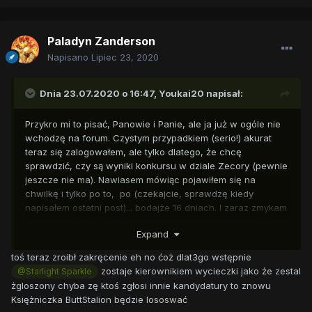
Paladyn Zanderson
Napisano
Lipiec 23, 2020
Dnia 23.07.2020 o 16:47,
Youkai20
napisał:
Przykro mi to pisać, Panowie i Panie, ale ja już w ogóle nie
wchodzę na forum. Czystym przypadkiem (serio!) akurat
teraz się zalogowałem, ale tylko dlatego, że chcę
sprawdzić, czy są wyniki konkursu w dziale Zecory (pewnie
jeszcze nie ma). Nawiasem mówiąc pojawiłem się na
chwilkę i tylko po to, po (czekajcie, sprawdzę kiedy
napisałem ostatni post)... bodajże 16 dniach. I zaraz zmykam
znowu. Może wrócę po następnych 16 dniach... a może nie.
Expand
Coś od dawna jakoś nic mnie nie cieszy, ani u Was, ani
nigdzie. Jeśli chcecie bawić się dalej, to weźcie Cheerfula...
toś teraz zroibł zakręcenie eh no ćoż dlat3go wstępnie
jeśli będzie chciał. Ja nie mam siły, ani ochoty. Sorki.
zostaje kierownikiem wycieczki jako że zestal
@Starlight Sparkle
żgloszony chyba zę ktoś zgłosi innie kandydatury to znowu
Księżniczka ButtStalion będzie lososwać