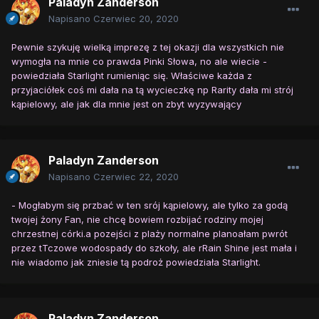
Paladyn Zanderson
Napisano
Czerwiec 20, 2020
Pewnie szykuję wielką imprezę z tej okazji dla wszystkich nie
wymogła na mnie co prawda Pinki Słowa, no ale wiecie -
powiedziała Starlight rumieniąc się. Właściwe każda z
przyjaciółek coś mi dała na tą wycieczkę np Rarity dała mi strój
kąpielowy, ale jak dla mnie jest on zbyt wyzywający
Paladyn Zanderson
Napisano
Czerwiec 22, 2020
- Mogłabym się przbać w ten srój kąpielowy, ale tylko za godą
twojej żony Fan, nie chcę bowiem rozbijać rodziny mojej
chrzestnej córki.a pozejści z plaży normalne planoałam pwrót
przez tTczowe wodospady do szkoły, ale rRain Shine jest mała i
nie wiadomo jak zniesie tą podroż powiedziała Starlight.
Paladyn Zanderson