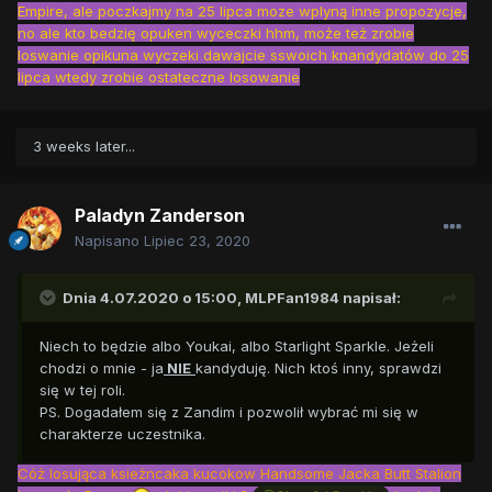
Empire, ale poczkajmy na 25 lipca moze wplyną inne propozycje,
no ale kto bedzię opuken wyceczki hhm, może też zrobie
loswanie opikuna wyczeki dawajcie sswoich knandydatów do 25
lipca wtedy zrobie ostateczne losowanie
3 weeks later...
Paladyn Zanderson
Napisano
Lipiec 23, 2020
Dnia 4.07.2020 o 15:00,
MLPFan1984
napisał:
Niech to będzie albo Youkai, albo Starlight Sparkle. Jeżeli
chodzi o mnie - ja
NIE
kandyduję. Nich ktoś inny, sprawdzi
się w tej roli.
PS. Dogadałem się z Zandim i pozwolił wybrać mi się w
charakterze uczestnika.
Cóż losująca ksieżncaka kucokow Handsome Jacka Butt Stalion