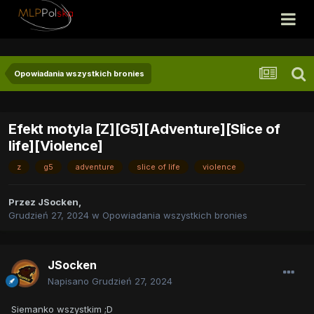
Opowiadania wszystkich bronies
Efekt motyla [Z][G5][Adventure][Slice of
life][Violence]
z
g5
adventure
slice of life
violence
Przez
JSocken
,
Grudzień 27, 2024
w
Opowiadania wszystkich bronies
JSocken
Napisano
Grudzień 27, 2024
Siemanko wszystkim ;D