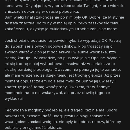
sensowna. Czytając to, wyobraziłem sobie Twilight, która widzi ile
zniszczeń dokonały w czasie pojedynku.
Sam wielki finał i zakończenie po nim były OK. Dobre, że Misty nie
dostała znaczka, bo to by w mojej opinii tylko zaszkodziło temu
zakończeniu, czyniąc je cukierkowym i trochę zabijając morał.
Jeśli chodzi o postacie, to powiem tyle, że wypadają OK. Pasują
do swoich serialowych odpowiedników. Pipp troszczy się o
swoich widzów Zipp jest dociekliwa i w sumie wścibska, Izzy
trochę żartuje... W zasadzie, na plus wybija się Opaline. Wydaje
mi się trochę mniej wybuchowa i mściwa niż w serialu, za to
trochę bardziej przebiegła. Owszem, nie pomaga jej to zanadto,
ale mam wrażenie, że dzięki temu jest trochę głębsza. Aż przez
moment dopuszczałem do siebie myśl, że Sunny jej uwierzy i
zaoferuje jakąś formę współpracy. Owszem, fik w żadnym
momencie na to nie wskazywał, ale przez chwilę tego nie
wykluczał.
Technicznie mogłoby być lepiej, ale tragedii też nie ma. Sporo
powtórzeń, czasami dość ubogi język i dialogi zapisane z
wsunięciem zamiast wcięcia. nie były to jednak rzeczy, które by
odbierały przyjemność lekturze.