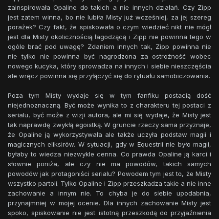
zainspirowała Opaline do takich a nie innych działań. Czy Zipp
jest zatem winna, bo nie lubiła Misty już wcześniej, za jej szereg
porażek? Czy fakt, że spiskowała o czym wiedzieć nikt nie mógł
jest dla Misty okolicznością łagodzącą i Zipp nie powinna tego w
ogóle brać pod uwagę? Zdaniem innych tak, Zipp powinna nie
nie tylko nie powinna być nagrodzona za ostrożność wobec
nowego kucyka, który sprowadza na innych i siebie nieszczęścia
ale wręcz powinna się przyłączyć się do rytuału samobiczowania.
Poza tym Misty wydaje się w tym fanfiku postacią dość
niejednoznaczną. Być może wynika to z charakteru tej postaci z
serialu, być może z wizji autora, ale mi się wydaje, że Misty jest
tak naprawdę zwykłą egoistką. W gruncie rzeczy sama przyznaje,
że Opaline ją wykorzystywała ale także uczyła podstaw magii i
magicznych eliksirów. W sytuacji, gdy w Equestrii nie było magii,
byłaby to wiedza niezwykle cenna. Co prawda Opaline ją karci i
słownie poniża, ale czy nie ma powodów, takich samych
powodów jak protagoniści serialu? Powodem tym jest to, że Misty
wszystko partoli. Tylko Opaline i Zipp przeszkadza takie a nie inne
zachowanie a innym nie. To chyba je do siebie upodabnia,
przynajmniej w mojej ocenie. Dla innych zachowanie Misty jest
spoko, spiskowanie nie jest istotną przeszkodą do przyjaźnienia