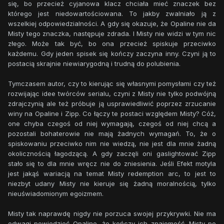
się, bo przecież cyjanowa klacz chciała mieć znaczek bez
którego jest niedowartościowana. To jakby zwalniało ją z
wszelkiej odpowiedzialności. A gdy się okazuje, że Opaline nie da
Misty tego znaczka, następuje zdrada. I Misty nie widzi w tym nic
złego. Może tak być, bo ona przecież spiskuje przeciwko
każdemu. Gdy jeden spisek się kończy zaczyna inny. Czyni ją to
postacią skrajnie niewiarygodną i trudną do polubienia.
Tymczasem autor, czy to kierując się własnymi pomysłami czy też
rozwijając idee twórców serialu, czyni z Misty nie tylko podwójną
zdrajczynią ale też próbuje ją usprawiedliwić poprzez zrzucanie
winy na Opaline i Zipp. Co łączy te postaci względem Misty? Cóż,
one chyba czegoś od niej wymagają, czegoś od niej chcą a
pozostali bohaterowie nie mają żadnych wymagań. To, że o
spiskowaniu przeciwko nim nie wiedzą, nie jest dla mnie żadną
okolicznością łagodzącą. A gdy zaczęli oni gaslightować Zipp
stało się to dla mnie wręcz nie do zniesienia. Jeśli Efekt motyla
jest jakąś wariacją na temat Misty redemption arc, to jest to
niezbyt udany Misty nie kieruje się żadną moralnością, tylko
nieuświadomionym egoizmem.
Misty tak naprawdę nigdy nie porzuca swojej przykrywki. Nie ma
odwagi powiedzieć Opaline, że kończy ich znajomość. Misty po