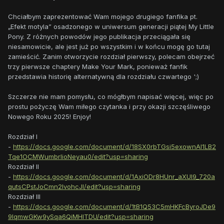
Chciałbym zaprezentować Wam mojego drugiego fanfika pt.
„Efekt motyla” osadzonego w uniwersum generacji piątej My Little
Pony. Z różnych powodów jego publikacja przeciągała się
niesamowicie, ale jest już po wszystkim i w końcu mogę go tutaj
zamieścić. Zanim otworzycie rozdział pierwszy, polecam obejrzeć
trzy pierwsze chaptery Make Your Mark, ponieważ fanfik
przedstawia historię alternatywną dla rozdziału czwartego ';)
Szczerze nie mam pomysłu, co mógłbym napisać więcej, więc po
prostu pożyczę Wam miłego czytanka i przy okazji szczęśliwego
Nowego Roku 2025! Enjoy!
Rozdział I
-
https://docs.google.com/document/d/18SX0rbTGsi5exownAI1LB2
Tqe1OCMWumbrIioNeyau0/edit?usp=sharing
Rozdział II
-
https://docs.google.com/document/d/1AxiODr8HUnr_aXUI9_720a
qutsCPstJoCmn2IvohcJI/edit?usp=sharing
Rozdział III
-
https://docs.google.com/document/d/1tB1Q53C5mHKFcByroJDe9
9lqmwGKw9ySqa6QiMHlTDU/edit?usp=sharing