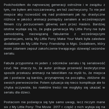
Podchodziłem do najnowszej generacji ostrożnie i w związku z
tym, nie byłem ani rozczarowany, ani też zachwycony. To nie jest
miejsce aby rozwodzić się nad problemami jak np. drastyczne
różnice w jakości animacji pomiędzy serialem a wcześniejszym
filmem czy porzuceniem głównej serii przez Hasbro. Bardziej
istotne wydaje się to, że piąta generacja My Little Pony nie była
samodzielną, niezwiązaną fabularnie z wcześniejszymi
generacjami, serią. My Little Pony: Make Your Mark była zaledwie
dodatkiem do My Little Pony: Friendship is Mgic. Dodatkiem, który
moim zdaniem zepsuł zakończenie trwającego dziewięć sezonów
serialu.
Fabuła przypomina mi jeden z odcinków serialu i tę serialowość
czuć. Nie znaczy to, że autor próbuje przenieść bezkrytycznie
sposób przekazu animacji na tekst.Mam na myśli to, że miejsca
jak i postacie są bardzo, przynajmniej na początku, zbliżone do
swoich pierwowzorów. Potem sytuacja się nieco komplikuje ale to
chyba oczywiste, bo niektóre treści nie mogłyby się ukazać w
serialu dla dzieci.
Postaciom nie poświęca się tyle samo uwagi, lecz niczym mane
six z My Little Pony: The Movie 2017 r. część z nich wybija się na