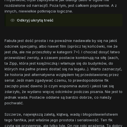
rozdzielone od narracji!). Poza tym, jest całkiem poprawnie. A z
innych, niewielkie potknięcia logiczne.
Odkryj ukrytą treść
Fabuła jest dość prosta i na poważnie nadawała by się na jakiś
odcinek specjalny, albo nawet film (oprócz tej końcówki, nie że
jest zła, ale nie przeszłoby w kategorii 7+). I chociaż dosyć łatwo
przewidzieć zwroty, a czasem postacie kombinują na siłę (aach,
ta Zipp, która jest księżniczką i włamuje się do budynków, do
których ma pełne prawo dostać się na legalu...). Warto zaznaczyć,
że historia jest alternatywna względem tej przedstawionej przez
serial. Jeśli mam zgadywać czemu, to prawdopodobnie fik
zaczęto pisać dawno (o czym wspomina autor) i jakoś tak się
zdarzyło, że wydano więcej odcinków podczas pisania. Nie jest to
jednak wada. Postacie oddane są bardzo dobrze, co należy
pochwalić.
Szczerze, największą zaletą, klątwą, wadą i błogosławieństwem
tego fanfika, jest właśnie jego prostota i serialowość. Ten fik
czyta się przyjemnie, ale tylko tyle. On nie robi wrażenia. To dobry