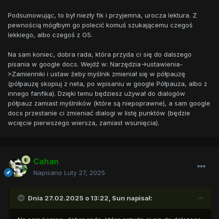
Podsumowując, to był niezły fik i przyjemna, urocza lektura. Z
pewnością mógłbym go polecić komuś szukającemu czegoś
lekkiego, albo czegoś z G5.
Na sam koniec, dobra rada, która przyda ci się do dalszego
pisania w google docs. Wejdź w: Narzędzia->ustawienia-
>Zamienniki i ustaw żeby myślnik zmieniał się w półpauzę
(półpauzę skopiuj z neta, po wpisaniu w google Półpauza, albo z
innego fanfika). Dzięki temu będziesz używał do dialogów
półpauz zamiast myślników (które są niepoprawne), a sam google
docs przestanie ci zmieniać dialogi w listę punktów (będzie
wcięcie pierwszego wiersza, zamiast wsunięcia).
Cahan
Napisano
Luty 27, 2025
Dnia 27.02.2025 o 13:22,
Sun
napisał: