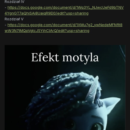
Rozdział IV
-
https://docs.google.com/document/d/1Wq3YL_NJwcUeFd9bTNV
4YgnGT7aQhjSAi8UajqR9El0/edit?usp=sharing
Rozdział V
-
https://docs.google.com/document/d/1XMu7g2_ywNedeMFNflt8
wW3N7lMQpVgtcJ5YjhClArQ/edit?usp=sharing