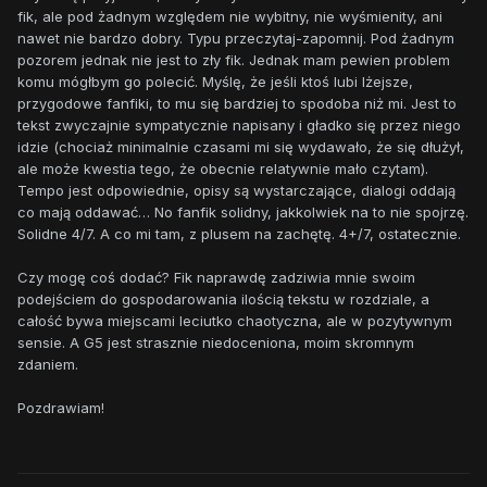
fik, ale pod żadnym względem nie wybitny, nie wyśmienity, ani
nawet nie bardzo dobry. Typu przeczytaj-zapomnij. Pod żadnym
pozorem jednak nie jest to zły fik. Jednak mam pewien problem
komu mógłbym go polecić. Myślę, że jeśli ktoś lubi lżejsze,
przygodowe fanfiki, to mu się bardziej to spodoba niż mi. Jest to
tekst zwyczajnie sympatycznie napisany i gładko się przez niego
idzie (chociaż minimalnie czasami mi się wydawało, że się dłużył,
ale może kwestia tego, że obecnie relatywnie mało czytam).
Tempo jest odpowiednie, opisy są wystarczające, dialogi oddają
co mają oddawać… No fanfik solidny, jakkolwiek na to nie spojrzę.
Solidne 4/7. A co mi tam, z plusem na zachętę. 4+/7, ostatecznie.
Czy mogę coś dodać? Fik naprawdę zadziwia mnie swoim
podejściem do gospodarowania ilością tekstu w rozdziale, a
całość bywa miejscami leciutko chaotyczna, ale w pozytywnym
sensie. A G5 jest strasznie niedoceniona, moim skromnym
zdaniem.
Pozdrawiam!