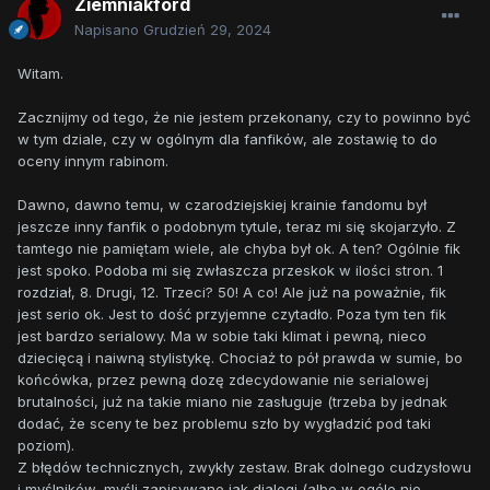
Ziemniakford
Napisano
Grudzień 29, 2024
Witam.
Zacznijmy od tego, że nie jestem przekonany, czy to powinno być
w tym dziale, czy w ogólnym dla fanfików, ale zostawię to do
oceny innym rabinom.
Dawno, dawno temu, w czarodziejskiej krainie fandomu był
jeszcze inny fanfik o podobnym tytule, teraz mi się skojarzyło. Z
tamtego nie pamiętam wiele, ale chyba był ok. A ten? Ogólnie fik
jest spoko. Podoba mi się zwłaszcza przeskok w ilości stron. 1
rozdział, 8. Drugi, 12. Trzeci? 50! A co! Ale już na poważnie, fik
jest serio ok. Jest to dość przyjemne czytadło. Poza tym ten fik
jest bardzo serialowy. Ma w sobie taki klimat i pewną, nieco
dziecięcą i naiwną stylistykę. Chociaż to pół prawda w sumie, bo
końcówka, przez pewną dozę zdecydowanie nie serialowej
brutalności, już na takie miano nie zasługuje (trzeba by jednak
dodać, że sceny te bez problemu szło by wygładzić pod taki
poziom).
Z błędów technicznych, zwykły zestaw. Brak dolnego cudzysłowu
i myślników, myśli zapisywane jak dialogi (albo w ogóle nie