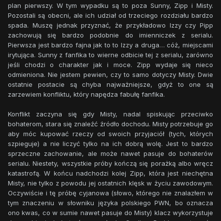
plan pierwszy. W tym wypadku są to poza Sunny, Zipp i Misty.
Pozostali są obecni, ale ich udział od trzeciego rozdziału bardzo
spada. Muszę jednak przyznać, że przykładowo Izzy czy Pipp
zachowują się bardzo podobnie do imienniczek z serialu.
Pierwsza jest bardzo fajna jak to to Izzy a druga… cóż, miejscami
irytująca. Sunny z fanfika to wierne odbicie tej z serialu, zarówno
jeśli chodzi o charakter jak i moce. Zipp wydaje się nieco
odmieniona. Nie jestem pewien, czy to samo dotyczy Misty. Dwie
ostatnie postacie są chyba najważniejsze, gdyż to one są
zarzewiem konfliktu, który napędza fabułę fanfika.
Konflikt zaczyna się gdy Misty, nadal spiskując przeciwko
bohaterom, stara się znaleźć źródło dochodu. Misty potrzebuje go
aby móc kupować rzeczy od swoich przyjaciół (tych, których
szpieguje) a nie liczyć tylko na ich dobrą wolę. Jest to bardzo
sprzeczne zachowanie, ale może nawet pasuje do bohaterów
serialu. Niestety, wszystkie próby kończą się porażką albo wręcz
katastrofą. W końcu nadchodzi kolej Zipp, która jest niechętna
Misty, nie tylko z powodu jej ostatnich klęsk w życiu zawodowym.
Oczywiście i tę próbę cyjanowa (słowo, którego nie znalazłem w
tym znaczeniu w słowniku języka polskiego PWN, bo oznacza
ono kwas, co w sumie nawet pasuje do Misty) klacz wykorzystuje