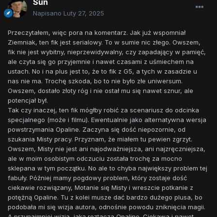
Sun
Napisano
Luty 27, 2025
Przeczytałem, więc pora na komentarz. Jak już wspomniał
Ziemniak, ten fik jest serialowy. To w sumie nic złego. Owszem,
fik nie jest wybitny, nieprzewidywalny, czy zapadający w pamięć,
ale czyta się go przyjemnie i nawet czasami z uśmiechem na
ustach. No i na plus jest to, że to fik z G5, a tych w zasadzie u
nas nie ma. Trochę szkoda, bo to nie było złe uniwersum.
Owszem, dostało złoty róg i nie ostał mu się nawet sznur, ale
potencjał był.
Tak czy inaczej, ten fik mógłby robić za scenariusz do odcinka
specjalnego (może i filmu). Ewentualnie jako alternatywna wersja
powstrzymania Opaline. Zaczyna się dość niepozornie, od
szukania Misty pracy. Przyznam, że miałem tu pewien zgrzyt.
Owszem, Misty nie jest ani najodważniejsza, ani najzręczniejsza,
ale w moim osobistym odczuciu została trochę za mocno
sklepana w tym początku. No ale to chyba największy problem tej
fabuły. Później mamy pogdowy problem, który zostaje dość
ciekawie rozwiązany, Motanie się Misty i wreszcie potkanie z
potężną Opaline. Tu z kolei musze dać bardzo dużego plusa, bo
podobała mi się wizja autora, odnośnie powodu zniknięcia magii.
A przynajmniej wizja, jaką roztacza Opaline. Ciekawa i nawet