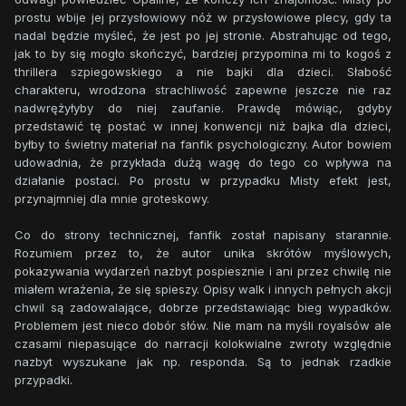
prostu wbije jej przysłowiowy nóż w przysłowiowe plecy, gdy ta
nadal będzie myśleć, że jest po jej stronie. Abstrahując od tego,
jak to by się mogło skończyć, bardziej przypomina mi to kogoś z
thrillera szpiegowskiego a nie bajki dla dzieci. Słabość
charakteru, wrodzona strachliwość zapewne jeszcze nie raz
nadwrężyłyby do niej zaufanie. Prawdę mówiąc, gdyby
przedstawić tę postać w innej konwencji niż bajka dla dzieci,
byłby to świetny materiał na fanfik psychologiczny. Autor bowiem
udowadnia, że przykłada dużą wagę do tego co wpływa na
działanie postaci. Po prostu w przypadku Misty efekt jest,
przynajmniej dla mnie groteskowy.
Co do strony technicznej, fanfik został napisany starannie.
Rozumiem przez to, że autor unika skrótów myślowych,
pokazywania wydarzeń nazbyt pospiesznie i ani przez chwilę nie
miałem wrażenia, że się spieszy. Opisy walk i innych pełnych akcji
chwil są zadowalające, dobrze przedstawiając bieg wypadków.
Problemem jest nieco dobór słów. Nie mam na myśli royalsów ale
czasami niepasujące do narracji kolokwialne zwroty względnie
nazbyt wyszukane jak np. responda. Są to jednak rzadkie
przypadki.