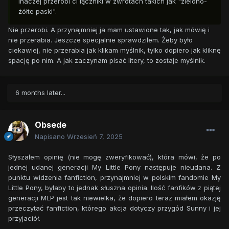
Inaczej przerobi ci łączniki w zwrotach takich jak "zielono-
żółte paski".
Nie przerobi. A przynajmniej ja mam ustawione tak, jak mówię i
nie przerabia. Jeszcze specjalnie sprawdziłem. Żeby było
ciekawiej, nie przerabia jak klikam myślnik, tylko dopiero jak kliknę
spację po nim. A jak zaczynam pisać litery, to zostaje myślnik.
6 months later...
Obsede
Napisano
Wrzesień 7, 2025
Słyszałem opinię (nie mogę zweryfikować), która mówi, że po
jednej udanej generacji My Little Pony następuje nieudana. Z
punktu widzenia fanfiction, przynajmniej w polskim fandomie My
Little Pony, byłaby to jednak słuszna opinia. Ilość fanfików z piątej
generacji MLP jest tak niewielka, że dopiero teraz miałem okazję
przeczytać fanfiction, którego akcja dotyczy przygód Sunny i jej
przyjaciół.