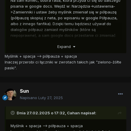
Na sam koniec, dobra rada, która przyda ci się do dalszego
pisania w google docs. Wejdź w: Narzędzia->ustawienia-
>Zamienniki i ustaw żeby myślnik zmieniał się w półpauzę
(półpauzę skopiuj z neta, po wpisaniu w google Półpauza,
albo z innego fanfika). Dzięki temu będziesz używał do
dialogów półpauz zamiast myślników (które są
niepoprawne), a sam google docs przestanie ci zmieniać
dialogi w listę punktów (będzie wcięcie pierwszego
Expand
wiersza, zamiast wsunięcia).
Myślnik + spacja --> półpauza + spacja
Inaczej przerobi ci łączniki w zwrotach takich jak "zielono-żółte
paski".
Sun
Napisano
Luty 27, 2025
Dnia 27.02.2025 o 17:32,
Cahan
napisał:
Myślnik + spacja --> półpauza + spacja