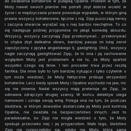
do zwabienia bohaterów w pułapkę Opaline. Problem w tym, że
Misty nawet swoich planów nie potrafi zbyt dobrze wcielić w
życie i w międzyczasie prawie powoduje wypadek, w którym giną
prawie wszyscy bohaterowie, łącznie z nią. Zipp puszczają nerwy
i zaczyna otwarcie wyrażać się o niej bardzo niechętnie. To co
się następuje później przypomina mi jakąś komedię absurdu.
Wszyscy, wszyscy zaczynają Zipp przekonywać… przekonywać
to chyba zbyt delikatne słowo, bardziej pasuje mi tutaj zwrot
zapożyczony z języka angielskiego tj. gaslighting. Otóż, wszyscy
nagle zaczynają gaslightować Zipp, że to ona i jej zachowanie
względem Misty jest problemem a nie to, że Misty spartoli
wszystko czego się tknie. I ten proceder trwa przez resztę
fanfika. Dla mnie było to tym bardziej irytujące i tylko czytelnik o
tym może wiedzieć, że Misty faktycznie próbuje skrzywdzić
bohaterów. Lecz kiedy spisek Misty i Opaline wychodzi na jaw, nic
się nie zmienia. Nadal wszyscy mają pretensje do Zipp, że
odmawia zdrajczyni drugiej szansy. W końcu detektyw ulega
namowom i uznaje swoją winę. Polega ona na tym, że podczas
śledztwa, w którym dowodów dostarczała jej Misty pod kontrolą
Opaline, nie zważała na bezpieczeństwo innych. Jest to
paradoksalne, bo Zipp nie mogła wiedzieć o tym, że Misty
spiskuje przeciwko niej i jej przyjaciołom. Mało tego, śledztwo
Zipp nie rozpoczęłoby się, gdyby nie Misty, która sama