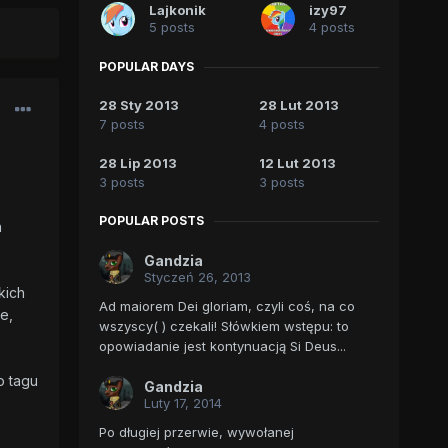
Lajkonik
izy97
5 posts
4 posts
POPULAR DAYS
28 Sty 2013
28 Lut 2013
7 posts
4 posts
28 Lip 2013
12 Lut 2013
3 posts
3 posts
POPULAR POSTS
h
Gandzia
Styczeń 26, 2013
kich
Ad maiorem Dei gloriam, czyli coś, na co
e,
wszyscy( ) czekali! Słówkiem wstępu: to
opowiadanie jest kontynuacją Si Deus...
o tagu
Gandzia
Luty 17, 2014
Po długiej przerwie, wywołanej