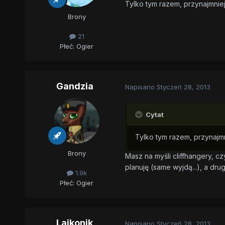
Tylko tym razem, przynajmniej
Brony
21
Płeć:
Ogier
Gandzia
Napisano
Styczeń 28, 2013
Cytat
Tylko tym razem, przynajmn
Brony
Masz na myśli cliffhangery, c
planuję (same wyjdą...), a drugi
1.9k
Płeć:
Ogier
Lajkonik
Napisano
Styczeń 28, 2013