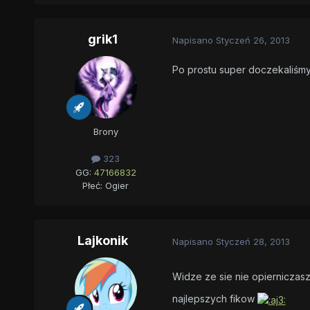
grik1
Napisano
Styczeń 26, 2013
Po prostu super doczekaliśmy
Brony
323
GG:
47166832
Płeć:
Ogier
Lajkonik
Napisano
Styczeń 28, 2013
Widze ze sie nie opierniczas
najlepszych fikow