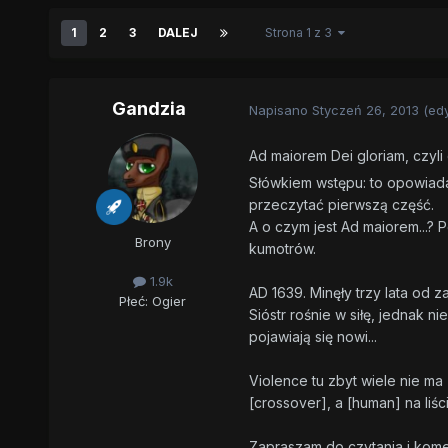
1
2
3
DALEJ
Strona 1 z 3
Gandzia
Napisano
Styczeń 26, 2013
(ed
Ad maiorem Dei gloriam, czyl
Słówkiem wstępu: to opowiada
przeczytać pierwszą część.
A o czym jest Ad maiorem...?
Brony
kumotrów.
1.9k
AD 1639. Minęły trzy lata od
Płeć:
Ogier
Sióstr rośnie w siłę, jednak 
pojawiają się nowi...
Violence tu zbyt wiele nie m
[crossover], a [human] na liśc
Zapraszam do czytania i kom