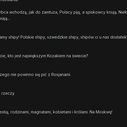
arbca wchodzą, jak do zamtuza, Polacy piją, a spiskowcy knują. Niek
ają...
 mamy shipy! Polskie shipy, szwedzkie shipy, shipów ci u nas dostatek
cie, kto jest największym Kozakiem na świecie?
czego nie powinno się pić z Rosjanami.
e rzeczy.
stią, rodzinami, magnatami, kobietami i królami. Na Moskwę!