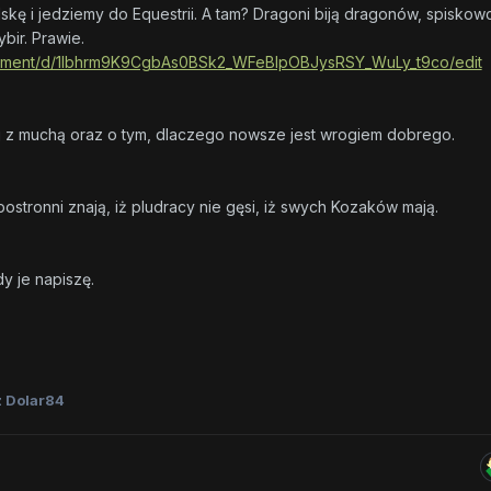
ę i jedziemy do Equestrii. A tam? Dragoni biją dragonów, spiskowc
bir. Prawie.
cument/d/1lbhrm9K9CgbAs0BSk2_WFeBIpOBJysRSY_WuLy_t9co/edit
bój z muchą oraz o tym, dlaczego nowsze jest wrogiem dobrego.
ostronni znają, iż pludracy nie gęsi, iż swych Kozaków mają.
y je napiszę.
 Dolar84