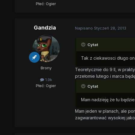
Płeć:
Ogier
Gandzia
Napisano
Styczeń 28, 2013
Cytat
Tak z ciekawosci długo on
Brony
Teoretycznie do 9 II, w prak
przełomie lutego i marca będę
1.9k
Płeć:
Ogier
Cytat
Mam nadzieję że tu będzie
Mam jeden w planach, ale pon
zagwarantować wysokiej jakoś