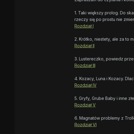
1. Taki większy prolog. Do sk
rzeczy się po prostu nie zmieni
Rozdział I
2. Krótko, niestety, ale za to
Rozdział II
3. Lustereczko, powiedz prze
Rozdział III
4. Kozacy, Luna i Kozacy. Dla
Rozdział IV
5. Gryfy, Grube Baby i inne zł
Rozdział V
6. Magnatów problemy z Trolle
Rozdział VI