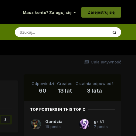
Zarejestruj się
Masz konto? Zaloguj się
Cała aktywność
Odpowiedzi
Created
Ostatnia odpowiedź
60
13 lat
3 lata
TOP POSTERS IN THIS TOPIC
3
Gandzia
grik1
16 posts
7 posts