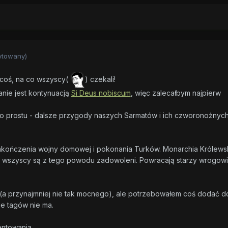
ytowany)
i coś, na co wszyscy(
) czekali!
nie jest kontynuacją
Si Deus nobiscum
, więc zalecałbym najpierw
 Po prostu - dalsze przygody naszych Sarmatów i ich czworonożnyc
 zakończenia wojny domowej i pokonania Turków. Monarchia Królews
nie wszyscy są z tego powodu zadowoleni. Powracają starzy wrogowi
a (a przynajmniej nie tak mocnego), ale potrzebowałem coś dodać d
ie tagów nie ma.
entowania.