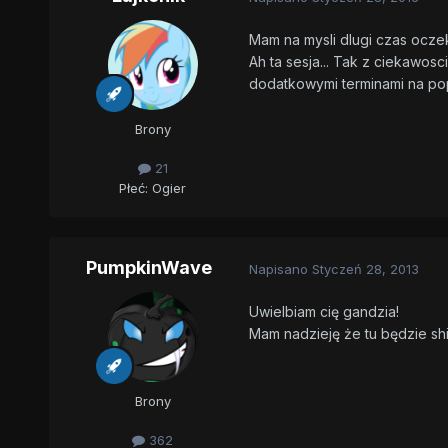
Mam na mysli dlugi czas ocze
Ah ta sesja... Tak z ciekawos
dodatkowymi terminami na po
Brony
21
Płeć:
Ogier
PumpkinWave
Napisano
Styczeń 28, 2013
Uwielbiam cię gandzia!
Mam nadzieję że tu będzie sh
Brony
362