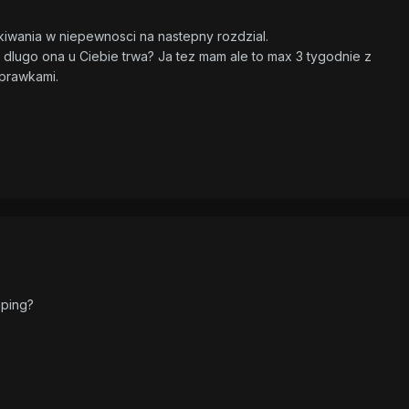
kiwania w niepewnosci na nastepny rozdzial.
ci dlugo ona u Ciebie trwa? Ja tez mam ale to max 3 tygodnie z
prawkami.
iping?