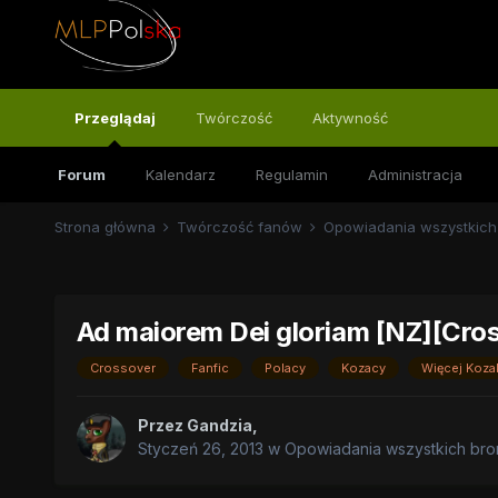
Przeglądaj
Twórczość
Aktywność
Forum
Kalendarz
Regulamin
Administracja
Strona główna
Twórczość fanów
Opowiadania wszystkich
Ad maiorem Dei gloriam [NZ][Cro
Crossover
Fanfic
Polacy
Kozacy
Więcej Koz
Przez
Gandzia
,
Styczeń 26, 2013
w
Opowiadania wszystkich bro