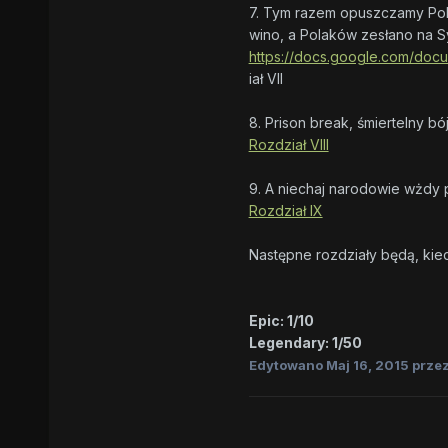
7. Tym razem opuszczamy Polsk
wino, a Polaków zesłano na Sy
https://docs.google.com/do
iał VII
8. Prison break, śmiertelny 
Rozdział VIII
9. A niechaj narodowie wżdy p
Rozdział IX
Następne rozdziały będą, kied
Epic: 1/10
Legendary: 1/50
Edytowano
Maj 16, 2015
przez