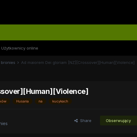
Użytkownicy online
 bronies
Ad maiorem Dei gloriam [NZ][Crossover][Human][Violence]
ssover][Human][Violence]
aków
Husaria
na
kucykach
Share
Obserwujący
nies