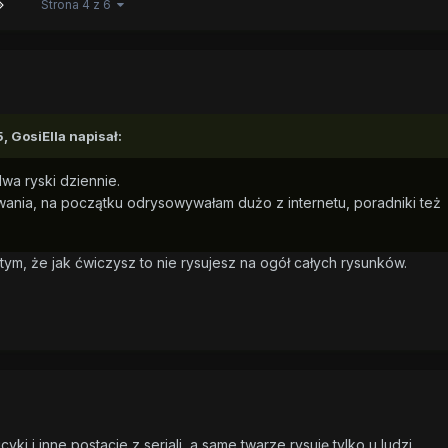
Strona 4 z 6
5,
GosiElla
napisał:
wa ryski dziennie.
owania, na początku odrysowywałam dużo z internetu, poradniki też
 tym, że jak ćwiczysz to nie rysujesz na ogół całych rysunków.
cyki i inne postacie z seriali, a same twarze rysuję tylko u ludzi.