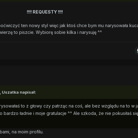
!!!! REQUESTY !!!!
poćwiczyć ten nowy styl więc jak ktoś chce bym mu narysowała kuc
wierzę to piszcie. Wybiorę sobie kilka i narysuję ^^
,
Uszatka
napisał:
ysowałaś to z głowy czy patrząc na coś, ale bez względu na to w j
 bardzo ładnie i moje gratulacje ^^ Ale szkoda, że nie pokusiłaś si
ami, na moim profilu.