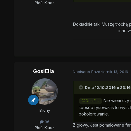
Płeć:
Klacz
Dokładnie tak. Muszę trochę 
inne z
GosiElla
Napisano
Październik 13, 2016
Dnia 12.10.2016 o 23:16
Nie wiem czy r
@GosiElla
sposób rysowałaś to wyszło
Brony
pokolorowanie.
96
Z głowy. Jest pomalowane farb
Płeć:
Klacz