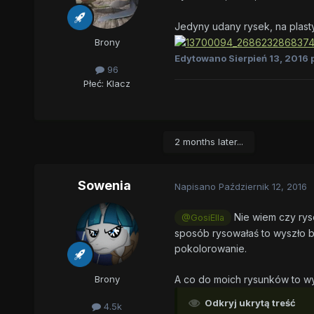
Jedyny udany rysek, na plast
Brony
Edytowano
Sierpień 13, 2016
p
96
Płeć:
Klacz
2 months later...
Sowenia
Napisano
Październik 12, 2016
Nie wiem czy ryso
@GosiElla
sposób rysowałaś to wyszło ba
pokolorowanie.
A co do moich rysunków to wy
Brony
Odkryj ukrytą treść
4.5k