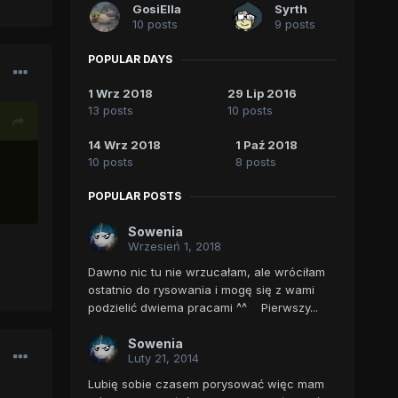
GosiElla
Syrth
10 posts
9 posts
POPULAR DAYS
1 Wrz 2018
29 Lip 2016
13 posts
10 posts
14 Wrz 2018
1 Paź 2018
10 posts
8 posts
POPULAR POSTS
Sowenia
Wrzesień 1, 2018
Dawno nic tu nie wrzucałam, ale wróciłam
ostatnio do rysowania i mogę się z wami
podzielić dwiema pracami ^^ Pierwszy...
Sowenia
Luty 21, 2014
Lubię sobie czasem porysować więc mam