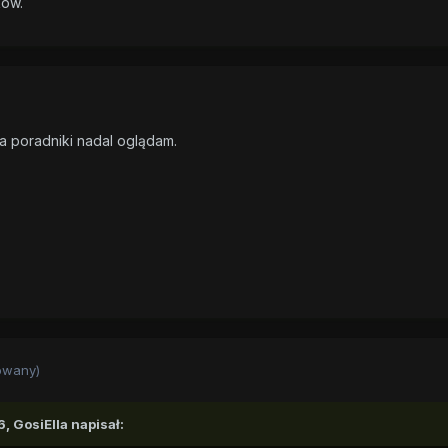
ków.
 poradniki nadal oglądam.
owany)
6,
GosiElla
napisał: