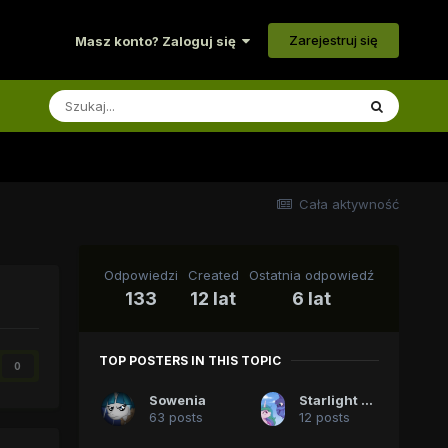
Zarejestruj się
Masz konto? Zaloguj się
Cała aktywność
Odpowiedzi
Created
Ostatnia odpowiedź
133
12 lat
6 lat
TOP POSTERS IN THIS TOPIC
0
Sowenia
Starlight Sparkle
63 posts
12 posts