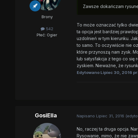
Zawsze dokańczam rysunek
Brony
To może oznaczać tylko dwie r
542
ta opcja jest bardziej prawd
Płeć:
Ogier
uzdolnień w tym kierunku. Jak
to samo. To oczywiście nie o
które przynoszą nam zysk. Moż
lub satysfakcja z tego co się 
zyskiem. Nieważne, że rysunk
Edytowano
Lipiec 30, 2016
pr
GosiElla
Napisano
Lipiec 31, 2016
(edyt
No, raczej ta druga opcja. Nar
Rysowanie, mimo, że nie zaw