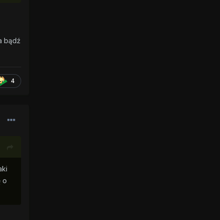
a bądź
4
aki
ę o