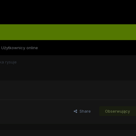
Użytkownicy online
ka rysuje
Share
Obserwujący