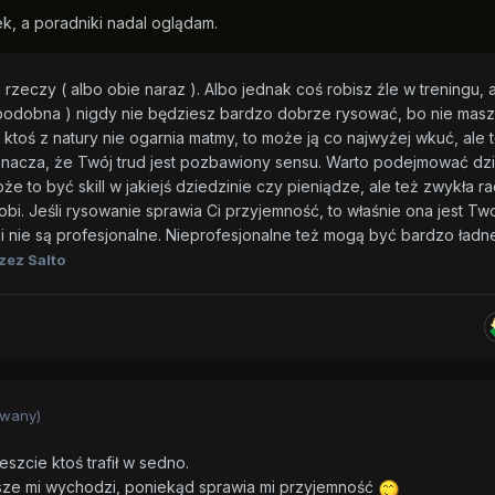
, a poradniki nadal oglądam.
zeczy ( albo obie naraz ). Albo jednak coś robisz źle w treningu, al
opodobna ) nigdy nie będziesz bardzo dobrze rysować, bo nie masz
 ktoś z natury nie ogarnia matmy, to może ją co najwyżej wkuć, ale t
znacza, że Twój trud jest pozbawiony sensu. Warto podejmować dzia
e to być skill w jakiejś dziedzinie czy pieniądze, ale też zwykła r
robi. Jeśli rysowanie sprawia Ci przyjemność, to właśnie ona jest Tw
i nie są profesjonalne. Nieprofesjonalne też mogą być bardzo ładn
zez Salto
owany)
eszcie ktoś trafił w sedno.
sze mi wychodzi, poniekąd sprawia mi przyjemność