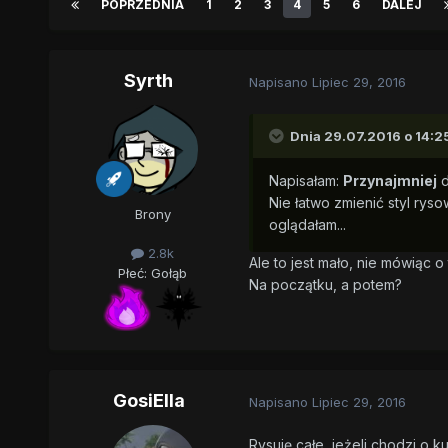
POPRZEDNIA
1
2
3
4
5
6
DALEJ
Syrth
Napisano
Lipiec 29, 2016
Dnia 29.07.2016 o 14:2
Napisałam:
Przynajmniej
d
Nie łatwo zmienić styl rys
Brony
oglądałam...
2.8k
Ale to jest mało, nie mówiąc o
Płeć:
Gołąb
Na początku, a potem?
GosiElla
Napisano
Lipiec 29, 2016
Rysuję całe, jeżeli chodzi o ku