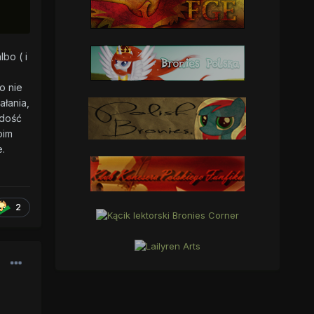
bo ( i
o nie
łania,
adość
oim
e.
2