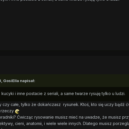
8,
GosiElla
napisał:
 kucyki i inne postacie z seriali, a same twarze rysuję tylko u ludzi.
ty czy całe, tylko że dokańczasz rysunek. Ktoś, kto się uczy bądź 
 rzeczy
oradniki? Ćwicząc rysowanie musisz mieć na uwadze, że musisz prz
ktywy, cieni, anatomii, i wiele wiele innych. Dlatego musisz porzeg