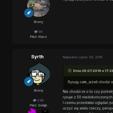
Brony
96
Płeć:
Klacz
Syrth
Napisano
Lipiec 29, 2016
Dnia 29.07.2016 o 17:2
Rysuję całe, jeżeli chodzi o
Brony
Nie chodzi mi o to czy portre
rysuje z 50 niedokończonych
2.8k
I czemu przestałaś oglądać p
Płeć:
Gołąb
uczyć się wielu rzeczy, perspe