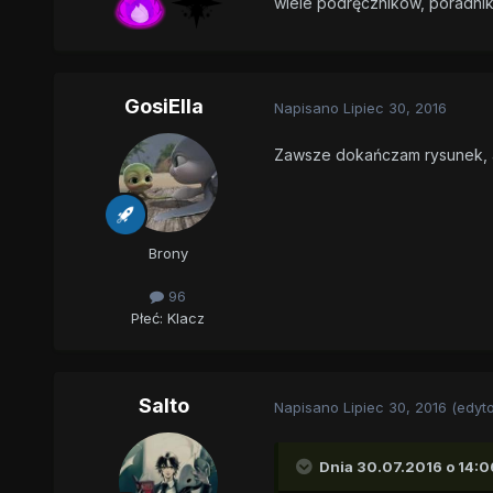
wiele podręczników, poradni
GosiElla
Napisano
Lipiec 30, 2016
Zawsze dokańczam rysunek, a
Brony
96
Płeć:
Klacz
Salto
Napisano
Lipiec 30, 2016
(edyt
Dnia 30.07.2016 o 14:0