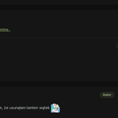
omnę...
Autor
am, że usunęłam tamten wątek