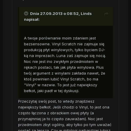
Dnia 27.09.2013 o 08:52, Linds
napisał:
A twoje porównanie moim zdaniem jest
bezsensowne. Vinyl Scratch nie zajmuje się
produkcją płyt winylowych, tylko byciem DJ-
ką na imprezach. Luna zaś zajmuje się nocą.
Noc nie jest ino zwykłym przedmiotem w
rękach postaci, tak jak płyta winylowa. Plus
twój argument z winylami zakłada nawet, że
ktoś powinien lubić Vinyl Scratch, bo ma
"Vinyl" w nazwie. To jest już największy
bełkot, jaki padł w tej dyskusji.
Przeczytaj swój post, to wtedy znajdziesz
największy bełkot. Jeśli chodzi o Vinyl, to jest ona
często łączona z obrazkiem owej płyty (a
przynajmniej ja to często zauważam). Noc jest
przedmiotem zbyt ogólny, aby tylko po tym uważać
postać za lepszą. Czy w mitologi najbardziej lubisz