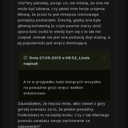
cho*ery jaśnistej, pisząc co, nie mówię, że ona nie
może być lubiana, czy jakieś inne twoje urojenia.
Mówię, że przez to jest mniejsza równowaga
pomiędzy postaciami. Zresztą, gdyby ona była
główną bohaterką (o czym pewnie marzy dość
spora ilość osób) to wtedy bym się o to tak nie
czepiał. Jednak nie jest ona postacią zbyt ważną, a
jej popularność jest wręcz dominująca.
Dnia 27.09.2013 o 08:52, Linds
napisał:
A to w przypadku ludzi biorących wszystko
na poważnie grozi wręcz wielkim
shitstormem.
Zauważyłem, że hejcisz mnie, albo nawet z góry
gorzej oceniasz za to, że jestem poważny.
Podkreślasz to na każdy kroku. Czy z tak błachego
powodu uważasz swoje zachowanie za
odpowiedni?