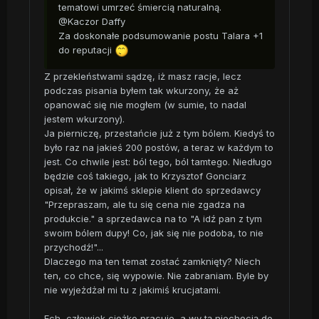
tematowi umrzeć śmiercią naturalną.
@Kaczor Daffy
Za doskonałe podsumowanie postu Talara +1
do reputacji
Z przekleństwami sądzę, iż masz racje, lecz
podczas pisania byłem tak wkurzony, że aż
opanować się nie mogłem (w sumie, to nadal
jestem wkurzony).
Ja pierniczę, przestańcie już z tym bólem. Kiedyś to
było raz na jakieś 200 postów, a teraz w każdym to
jest. Co chwile jest: ból tego, ból tamtego. Niedługo
będzie coś takiego, jak to Krzysztof Gonciarz
opisał, że w jakimś sklepie klient do sprzedawcy
"Przepraszam, ale tu się cena nie zgadza na
produkcie." a sprzedawca na to "A idź pan z tym
swoim bólem dupy! Co, jak się nie podoba, to nie
przychodź!"...
Dlaczego ma ten temat zostać zamknięty? Niech
ten, co chce, się wypowie. Nie zabraniam. Byle by
nie wyjeżdżał mi tu z jakimiś krucjatami.
Ech, człowiek ciężko pracuje, a wy tą niechęcią do