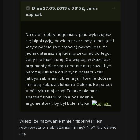
Dnia 27.09.2013 o 08:52, Linds
napisał:
Na dzień dobry uogólniasz plus wykazujesz
się hipokryzją, bowiem przez cały temat, jak i
w tym poście (nie cytacie) pokazujesz, że
jednak starasz się ludzi przekonać do tego,
żeby nie lubić Lunę. Co więcej, wykazujesz
argumenty dlaczego ona nie ma prawa być
bardziej lubiana od innych postaci - tak
jakbyś zabraniał lubienia jej. Równie dobrze
ja mogę zakazać lubienia Celestii. Bo po co?
A ból tyłka mój drogi Talarze nie musi
spełniać kryterium "nie posiadania
argumentów", by był bólem tyłka
Wiesz, że nazywanie mnie "hipokrytą" jest
równoważne z obrażaniem mnie? Nie? Nie dziwie
się.