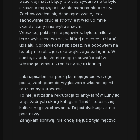
wszelkiej maści błędy, ale dopisywanie na to było
strasznie męczące i już nie mam na nic ochoty.
Zachowywałem się dość agresywnie, lecz
zachowanie drugiej strony jest według mnie
skandaliczny i nie wytrzymałem.
Wiesz co, puki się nie pojawiłeś, było tu miło, a
teraz wybuchła wojna, w której nie chce już brać
udziału. Cokolwiek tu napiszesz, nie odpowiem na
to, aby nie robić jeszcze większego bałaganu. W
sumie, szkoda, że nie mogę usuwać postów z
własnego tematu. Zrobiło by się tu ładniej.
Jak napisałem na początku mojego pierwszego
postu, zachęcam do wygłaszania własnej opinii
oraz do dyskutowania.
To nie jest żadna rekrutacja to anty-fanów Luny itd.
więc żadnych skarg kategorii "Lind" i to bardziej
kulturalnego zachowania. To jest dyskusja, a nie
pole bitwy.
Zamykam sprawę. Nie chcę się już z tym męczyć.