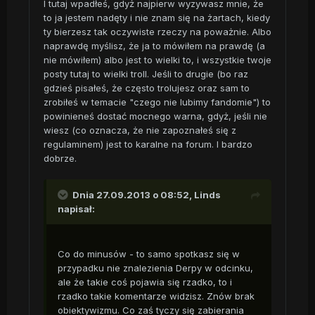
I tutaj wpadłeś, gdyż najpierw wyzywasz mnie, że
to ja jestem nadęty i nie znam się na żartach, kiedy
ty bierzesz tak oczywiste rzeczy na poważnie. Albo
naprawdę myślisz, że ja to mówiłem na prawdę (a
nie mówiłem) albo jest to wielki to, i wszystkie twoje
posty tutaj to wielki troll. Jeśli to drugie (bo raz
gdzieś pisałeś, że często trolujesz oraz sam to
zrobiłeś w temacie "czego nie lubimy fandomie") to
powinieneś dostać mocnego warna, gdyż, jeśli nie
wiesz (co oznacza, że nie zapoznałeś się z
regulaminem) jest to karalne na forum. I bardzo
dobrze.
Dnia 27.09.2013 o 08:52, Linds
napisał:
Co do minusów - to samo spotkasz się w
przypadku nie znalezienia Derpy w odcinku,
ale że takie coś pojawia się rzadko, to i
rzadko takie komentarze widzisz. Znów brak
obiektywizmu. Co zaś tyczy się zabierania