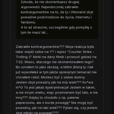
Szkoda, że nie skomentujesz drugiej
wypowiedzi. Najwidoczniej zabrakło
kontrargumentów na to, że ty i Ottonand zbyt
poważnie podchodzicie do życia, internetu i
fandomu.
A to aż straszne, szczególnie gdy pomyślę o
tym ile masz lat...
Zabrakło kontrargumentów??? Moja reakcja była
taka: wejdź sobie na YT i wpisz "Counter Strike -
Trolling 3" klinki na dany filmik i przesuń gdzieś na
7:22. Wiesz, dlaczego nie skomentowałem tego?
Bo uznałem to jako obrazę, a kłótni (którą ty i tak
już wywołałeś w tym jakże spokojnym temacie) nie
chciałem robić. Możesz być z siebie dumny.
Jestem zbyt poważny jak na mój wiek??? Ku*wa
m*ć! To jest jakaś dyskryminacja! Jestem w takim,
a nie innym wieku, więc powinienem być taki, a nie
inny??? Gdyby to chodziło o np. palenie
papierosów, ale o kurde powagę? Nie mogę być
poważny, jak na taki wiek??? Pytam się, czy jestem
zbyt młody na powagę????