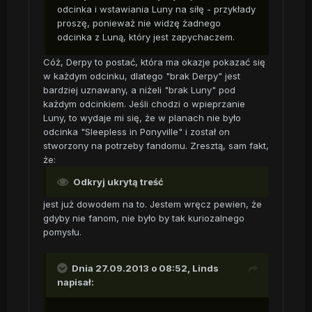
odcinka i wstawiania Luny na siłę - przykłady
proszę, ponieważ nie widzę żadnego
odcinka z Luną, który jest zapychaczem.
Cóż, Derpy to postać, która ma okazje pokazać się
w każdym odcinku, dlatego "brak Derpy" jest
bardziej uznawany, a niżeli "brak Luny" pod
każdym odcinkiem. Jeśli chodzi o wpieprzanie
Luny, to wydaje mi się, że w planach nie było
odcinka "Sleepless in Ponyville" i został on
stworzony na potrzeby fandomu. Zresztą, sam fakt,
że:
Odkryj ukrytą treść
jest już dowodem na to. Jestem wręcz pewien, że
gdyby nie fanom, nie było by tak kuriozalnego
pomysłu.
Dnia 27.09.2013 o 08:52, Linds
napisał: