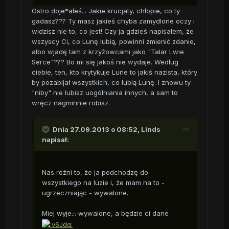
Ostro doje*ałeś... Jakie krucjaty, chłopie, co ty
gadasz??? Ty masz jakieś chyba zamydlone oczy i
widzisz nie to, co jest! Czy ja gdzieś napisałem, że
wszyscy Ci, co Lunę lubią, powinni zmienić zdanie,
albo wjadę tam z krzyżowcami jako "Talar Lwie
Serce"??? Bo mi się jakoś nie wydaje. Według
ciebie, ten, kto krytykuje Lune to jakiś nazista, który
by pozabijał wszystkich, co lubią Lunę. I znowu ty
"niby" nie lubisz uogólniania innych, a sam to
wręcz nagminnie robisz.
Dnia 27.09.2013 o 08:52, Linds
napisał:
Nas różni to, że ja podchodzę do
wszystkiego na luzie i, że mam na to -
ugrzeczniając - wywalone.
Miej
wyje...
wywalone, a będzie ci dane