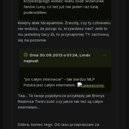
krzywdzącego wobec wielu osób wizerunek
fanów Luny, co też już nie jeden raz tutaj
podkreśliłem.
Kolejny atak facepalmów. Zresztą, czy ty człowieku
nie widzisz, że pisząc to, krzywdzisz nas? Jeśli to
mu jesteśmy tacy źli, to przynajmniej TY zachowuj
się na poziomie.
Dnia 30.09.2013 o 01:24, Linds
napisał:
"po całym internecie" - tak bardzo MLP
Polska jest całym internetem
Taa... Te twoje pojedyncze przykłady jak Bronys
Radonsa Twórczość czy jakoś tak też są całym
internetem...
Dobra, koniec tego. Od razu przepraszam za