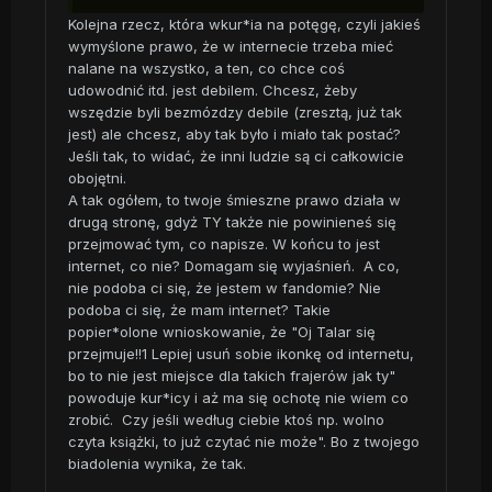
Kolejna rzecz, która wkur*ia na potęgę, czyli jakieś
wymyślone prawo, że w internecie trzeba mieć
nalane na wszystko, a ten, co chce coś
udowodnić itd. jest debilem. Chcesz, żeby
wszędzie byli bezmózdzy debile (zresztą, już tak
jest) ale chcesz, aby tak było i miało tak postać?
Jeśli tak, to widać, że inni ludzie są ci całkowicie
obojętni.
A tak ogółem, to twoje śmieszne prawo działa w
drugą stronę, gdyż TY także nie powinieneś się
przejmować tym, co napisze. W końcu to jest
internet, co nie? Domagam się wyjaśnień. A co,
nie podoba ci się, że jestem w fandomie? Nie
podoba ci się, że mam internet? Takie
popier*olone wnioskowanie, że "Oj Talar się
przejmuje!!1 Lepiej usuń sobie ikonkę od internetu,
bo to nie jest miejsce dla takich frajerów jak ty"
powoduje kur*icy i aż ma się ochotę nie wiem co
zrobić. Czy jeśli według ciebie ktoś np. wolno
czyta książki, to już czytać nie może". Bo z twojego
biadolenia wynika, że tak.