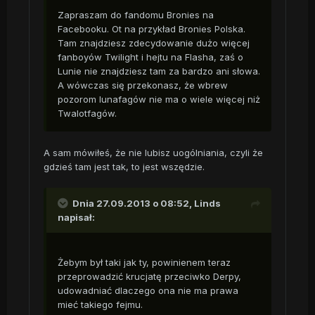
Zapraszam do fandomu Bronies na
Facebooku. Ot na przykład Bronies Polska.
Tam znajdziesz zdecydowanie dużo więcej
fanboyów Twilight i hejtu na Flasha, zaś o
Lunie nie znajdziesz tam za bardzo ani słowa.
A wówczas się przekonasz, że wbrew
pozorom lunafagów nie ma o wiele więcej niż
Twalotfagów.
A sam mówiłeś, że nie lubisz uogólniania, czyli że
gdzieś tam jest tak, to jest wszędzie.
Dnia 27.09.2013 o 08:52, Linds
napisał:
Żebym był taki jak ty, powinienem teraz
przeprowadzić krucjatę przeciwko Derpy,
udowadniać dlaczego ona nie ma prawa
mieć takiego fejmu.