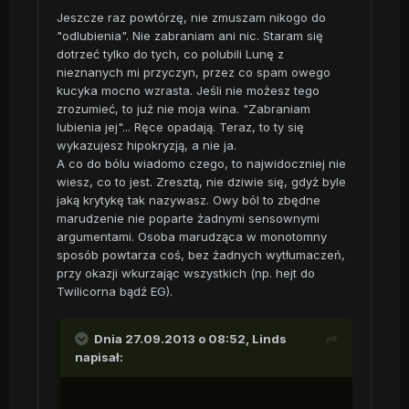
Jeszcze raz powtórzę, nie zmuszam nikogo do
"odlubienia". Nie zabraniam ani nic. Staram się
dotrzeć tylko do tych, co polubili Lunę z
nieznanych mi przyczyn, przez co spam owego
kucyka mocno wzrasta. Jeśli nie możesz tego
zrozumieć, to już nie moja wina. "Zabraniam
lubienia jej"... Ręce opadają. Teraz, to ty się
wykazujesz hipokryzją, a nie ja.
A co do bólu wiadomo czego, to najwidoczniej nie
wiesz, co to jest. Zresztą, nie dziwie się, gdyż byle
jaką krytykę tak nazywasz. Owy ból to zbędne
marudzenie nie poparte żadnymi sensownymi
argumentami. Osoba marudząca w monotomny
sposób powtarza coś, bez żadnych wytłumaczeń,
przy okazji wkurzając wszystkich (np. hejt do
Twilicorna bądź EG).
Dnia 27.09.2013 o 08:52, Linds
napisał: