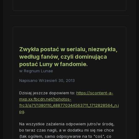
Zwykła postać w serialu, niezwykła,
według fanów, czyli dominująca
postać Luny w fandomie.
w
Regnum Lunae
Napisano
Wrzesień 30, 2013
Dzisiaj jeszcze dopowiem to:
https://scontent-a-
mxp.xx.fbcdn.net/hphotos-
frc3/q71/1380110_488770344563711_1712828564_n.j
pg
.
Na wszystkie zażalenia odpowiem jutro/w środę,
bo teraz czas nagli, a w dodatku mi się nie chce
(tak ogółem, samo odpisywanie na to "coś", co