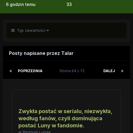
6 godzin temu
33
Typ zawartości
Posty napisane przez Talar
POPRZEDNIA
Strona 64 z 72
DALEJ
Zwykła postać w serialu, niezwykła,
według fanów, czyli dominująca
postać Luny w fandomie.
w
Regnum Lunae