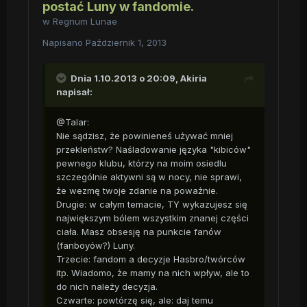
postać Luny w fandomie.
w
Regnum Lunae
Napisano
Październik 1, 2013
Dnia 1.10.2013 o 20:09, Akiria
napisał:
@Talar:
Nie sądzisz, że powinieneś używać mniej
przekleństw? Naśladowanie języka "kibiców"
pewnego klubu, którzy na moim osiedlu
szczególnie aktywni są w nocy, nie sprawi,
że wezmę twoje zdanie na poważnie.
Drugie: w całym temacie, TY wykazujesz się
największym bólem wszystkim znanej części
ciała. Masz obsesję na punkcie fanów
(fanboyów?) Luny.
Trzecie: fandom a decyzje Hasbro/twórców
itp. Wiadomo, że mamy na nich wpływ, ale to
do nich należy decyzja.
Czwarte: powtórzę się, ale: daj temu