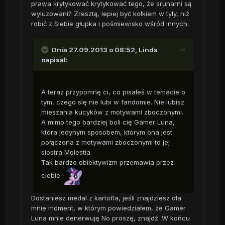
prawa krytykować krytykować tego, że srunarni są
wyluzowani? Zresztą, lepiej być kołkiem w tyły, niż
robić z Siebie głupka i pośmiewisko wśród innych.
Dnia 27.09.2013 o 08:52, Linds
napisał:
A teraz przypomnę ci, co pisałeś w temacie o
tym, czego się nie lubi w fandomie. Nie lubisz
mieszania kucyków z motywami zboczonymi.
A mimo tego bardziej boli cię Gamer Luna,
która jedynym sposobem, którym ona jest
połączona z motywami zboczonymi to jej
siostra Molestia.
Tak bardzo obiektywizm przemawia przez
ciebie
Dostaniesz medal z kartofla, jeśli znajdziesz dla
mnie moment, w którym powiedziałem, że Gamer
Luna mnie denerwuję No proszę, znajdź. W końcu