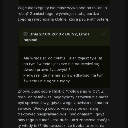
Więc dlaczego ty nie masz wywalone na to, co ja
robię? Zamiast tego, wywołujesz tutaj bardzo
zbędną i niechcianą kłótnie, która psuje atmosferę.
Dnia 27.09.2013 o 08:52, Linds
napisał:
Ale wracając do cytatu. Talar, żyjesz tyle lat
na tym świecie i jeszcze nie nauczyłeś się
dwóch prawd życiowych?
Pierwszej, że nie ma sprawiedliwości na tym
świecie i nie będzie nigdy.
Znowu puść sobie filmik o "trollowaniu w CS". Z
tego, co ty mówisz, pojedynczy człowiek nie może
być sprawiedliwy, gdyż owego zjawiska nie ma na
świecie. Według ciebie, wszyscy powinni się
traktować niesprawiedliwie i być chamami, gdyż
niby tego nie ma? Jeśli dużo ludzi znacznie ćpać,to
ty wtedy też? Nie uważasz, że trzeba to zmienić.