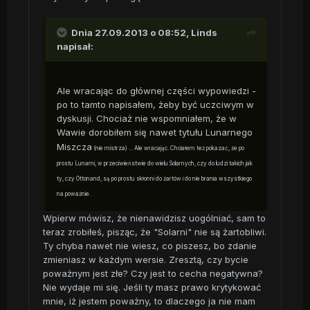
Dnia 27.09.2013 o 08:52, Linds
napisał:
Ale wracając do głównej części wypowiedzi -
po to tamto napisałem, żeby być uczciwym w
dyskusji. Chociaż nie wspomniałem, że w
Wawie dorobiłem się nawet tytułu Lunarnego
Miszcza
(nie mistrza)
... Ale wracając. Chciałem też pokazać, że po
prostu Lunarni, w przeciwieństwie do wielu Solarnych, czy do ludzi takich jak
ty, czy Ottonand, są po prostu skłonni do żartów i do nie brania wszystkiego
na poważnie.
Wpierw mówisz, że nienawidzisz uogólniać, sam to
teraz zrobiłeś, pisząc, że "Solarni" nie są żartobliwi.
Ty chyba nawet nie wiesz, co piszesz, bo zdanie
zmieniasz w każdym wersie. Zresztą, czy bycie
poważnym jest złe? Czy jest to cecha negatywna?
Nie wydaje mi się. Jeśli ty masz prawo krytykować
mnie, iż jestem poważny, to dlaczego ja nie mam