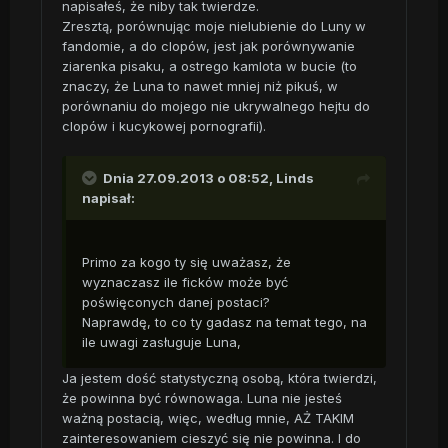
napisałeś, że niby tak twierdze.
Zresztą, porównując moje nielubienie do Luny w
fandomie, a do clopów, jest jak porównywanie
ziarenka pisaku, a ostrego kamlota w bucie (to
znaczy, że Luna to nawet mniej niż pikuś, w
porównaniu do mojego nie ukrywalnego hejtu do
clopów i kucykowej pornografii).
Dnia 27.09.2013 o 08:52, Linds
napisał:
Primo za kogo ty się uważasz, że
wyznaczasz ile ficków może być
poświęconych danej postaci?
Naprawdę, to co ty gadasz na temat tego, na
ile uwagi zasługuje Luna,
Ja jestem dość statystyczną osobą, która twierdzi,
że powinna być równowaga. Luna nie jesteś
ważną postacią, więc, według mnie, AŻ TAKIM
zainteresowaniem cieszyć się nie powinna. I do