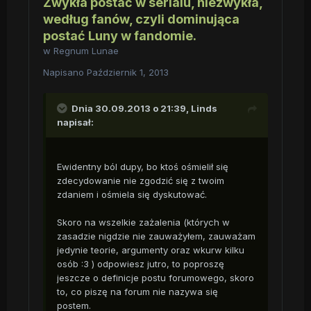
Zwykła postać w serialu, niezwykła,
według fanów, czyli dominująca
postać Luny w fandomie.
w
Regnum Lunae
Napisano
Październik 1, 2013
Dnia 30.09.2013 o 21:39, Linds
napisał:
Ewidentny ból dupy, bo ktoś ośmielił się
zdecydowanie nie zgodzić się z twoim
zdaniem i ośmiela się dyskutować.
Skoro na wszelkie zażalenia (których w
zasadzie nigdzie nie zauważyłem, zauważam
jedynie teorie, argumenty oraz wkurw kilku
osób :3 ) odpowiesz jutro, to poproszę
jeszcze o definicje postu forumowego, skoro
to, co piszę na forum nie nazywa się
postem.