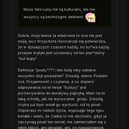
Może fani Luny nie są kulturalni, ale nie
wszyscy są bezmózgimi debilami
Dobra, moja teoria (a właściwie to ona nie jest
moja, lecz Krzysztofa Gonciarza) się potwierdza,
że w dzisiejszych czasach każdy, no ku*wa każdy
przejaw krytyki jest uznawany za ten pier*olony
"buł dupy".
Definicja "postu"??? I kto tutaj niby odbiera
wszystko zbyt poważnie? Zresztą, dobra. Powiem
coś. Przyjemność z czytania, a co dopiero
odpisywania na te twoje "bzdury" jest
porównywalna do lewatywy papryką. Mam na to
taką ochotę, jak na wyrzucanie gnoju. Zresztą,
chyba już bym wolał go wyrzucić, niż to pisać.
Odpierasz mi radość życia, wypisując tego typu
kwiatki i wiem, że Ciebie to nie obchodzi, gdyż ja
zaczynają pisać ten temat, nie zamierzałem się z
nikim kłócić, ani obrażać, ani, co najważniejsze,