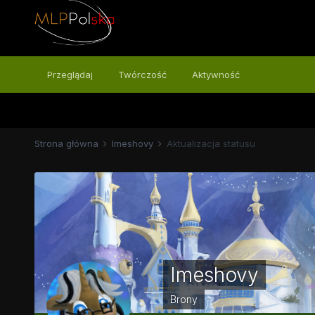
Przeglądaj
Twórczość
Aktywność
Strona główna
Imeshovy
Aktualizacja statusu
Imeshovy
Brony