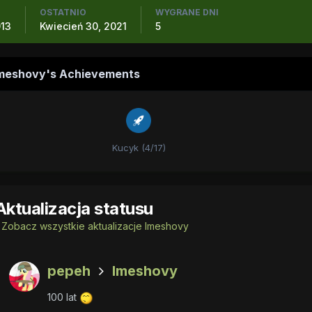
OSTATNIO
WYGRANE DNI
013
Kwiecień 30, 2021
5
meshovy's Achievements
Kucyk (4/17)
Aktualizacja statusu
Zobacz wszystkie aktualizacje Imeshovy
pepeh
Imeshovy
100 lat