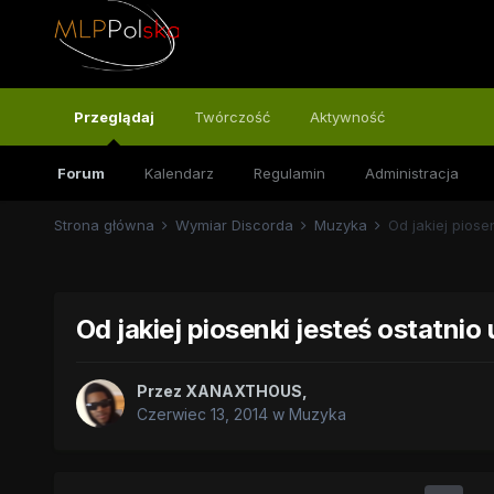
Przeglądaj
Twórczość
Aktywność
Forum
Kalendarz
Regulamin
Administracja
Strona główna
Wymiar Discorda
Muzyka
Od jakiej piose
Od jakiej piosenki jesteś ostatnio
Przez
XANAXTHOUS
,
Czerwiec 13, 2014
w
Muzyka