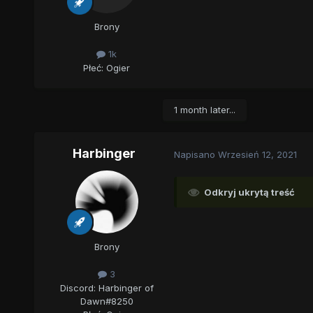
Brony
1k
Płeć:
Ogier
1 month later...
Harbinger
Napisano
Wrzesień 12, 2021
Odkryj ukrytą treść
Brony
3
Discord: Harbinger of
Dawn#8250