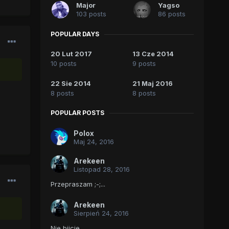
Major
Yagso
103 posts
86 posts
POPULAR DAYS
20 Lut 2017
13 Cze 2014
10 posts
9 posts
22 Sie 2014
21 Maj 2016
8 posts
8 posts
POPULAR POSTS
Polox
Maj 24, 2016
Arekeen
Listopad 28, 2016
Przepraszam ;-;...
Arekeen
Sierpień 24, 2016
Nie bijcie.