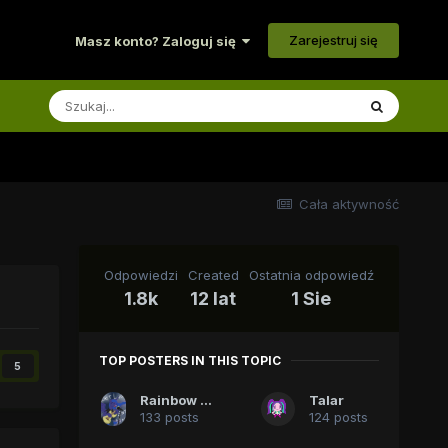
Zarejestruj się
Masz konto? Zaloguj się
Cała aktywność
Odpowiedzi
Created
Ostatnia odpowiedź
1.8k
12 lat
1 Sie
TOP POSTERS IN THIS TOPIC
5
Rainbow Guitar
Talar
133 posts
124 posts