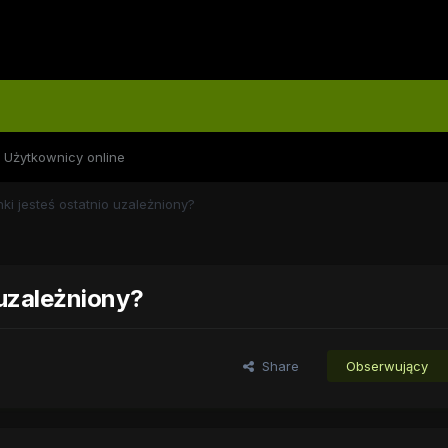
Użytkownicy online
nki jesteś ostatnio uzależniony?
 uzależniony?
Share
Obserwujący