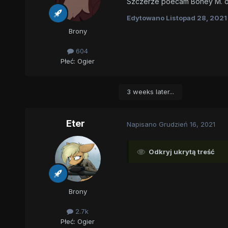
Szczerze poecam Boney M. o
Edytowano
Listopad 28, 2021
Brony
604
Płeć:
Ogier
3 weeks later...
Eter
Napisano
Grudzień 16, 2021
Odkryj ukrytą treść
Brony
2.7k
Płeć:
Ogier