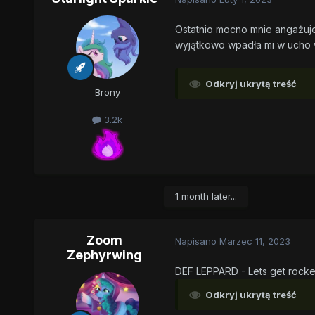
Ostatnio mocno mnie angażuje
wyjątkowo wpadła mi w ucho w 
Odkryj ukrytą treść
Brony
3.2k
1 month later...
Zoom
Napisano
Marzec 11, 2023
Zephyrwing
DEF LEPPARD - Lets get rock
Odkryj ukrytą treść