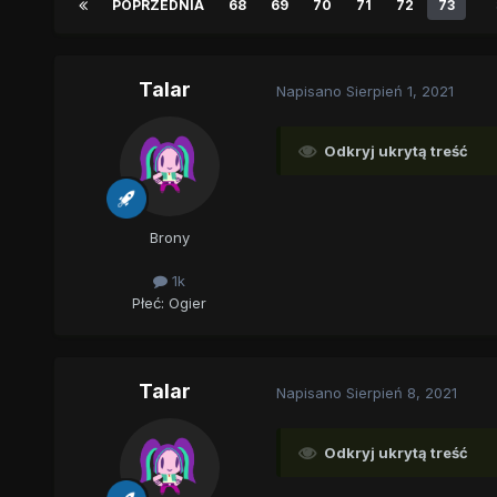
POPRZEDNIA
68
69
70
71
72
73
Talar
Napisano
Sierpień 1, 2021
Odkryj ukrytą treść
Brony
1k
Płeć:
Ogier
Talar
Napisano
Sierpień 8, 2021
Odkryj ukrytą treść