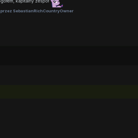
gółem, kapitalny zespół
przez SebastianRichCountryOwner