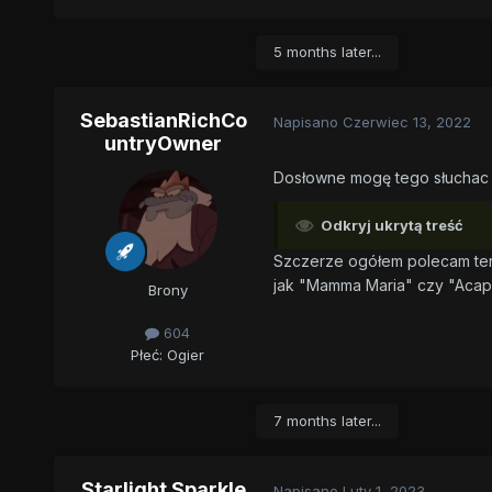
5 months later...
SebastianRichCo
Napisano
Czerwiec 13, 2022
untryOwner
Dosłowne mogę tego słuchac
Odkryj ukrytą treść
Szczerze ogółem polecam ten 
jak "Mamma Maria" czy "Aca
Brony
604
Płeć:
Ogier
7 months later...
Starlight Sparkle
Napisano
Luty 1, 2023