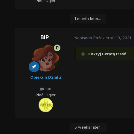
Płeć:
Ogier
1 month later...
BiP
Napisano
Październik 19, 2021
Odkryj ukrytą treść
Opiekun Działu
10k
Płeć:
Ogier
5 weeks later...