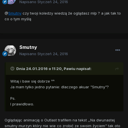
Napisano
Styczeń 24, 2016
@
Smutny
czy twoji koledzy wiedzą że oglądasz mlp ? a jak tak to
co o tym myślą
Smutny
Napisano
Styczeń 24, 2016
Dnia 24.01.2016 o 11:20,
Pawiu
napisał:
Witaj i baw się dobrze ^^
Ja mam tylko jedno pytanie: dlaczego akuar "Smutny"?
Ps.
I prawidłowo.
Oglądając animację o Outlast trafiłem na tekst ,,Na dwunastej
smutny murzyn który nie wie co zrobić ze swoim życiem" tak oto