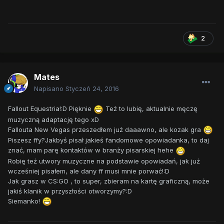
2
Mates
Napisano
Styczeń 24, 2016
Fallout Equestria!:D Pięknie
Też to lubię, aktualnie męczę
muzyczną adaptację tego xD
Fallouta New Vegas przeszedłem już daaawno, ale kozak gra
Piszesz ffy?Jakbyś pisał jakieś fandomowe opowiadanka, to daj
znać, mam parę kontaktów w branży pisarskiej hehe
Robię też utwory muzyczne na podstawie opowiadań, jak już
wcześniej pisałem, ale dany ff musi mnie porwać!:D
Jak grasz w CS:GO , to super, zbieram na kartę graficzną, może
jakiś klanik w przyszłości otworzymy?:D
Siemanko!