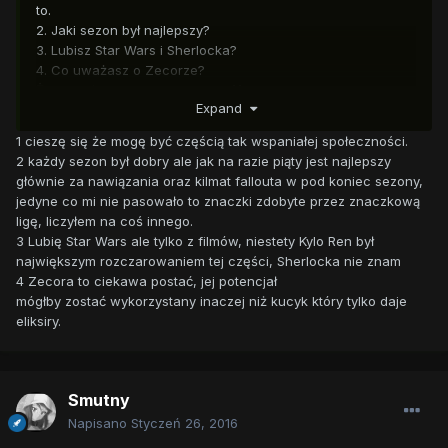
to.
2. Jaki sezon był najlepszy?
3. Lubisz Star Wars i Sherlocka?
4. Co uważasz o Zecorze?
Życzę miłego pobytu na forum ^^
Expand
1 cieszę się że mogę być częścią tak wspaniałej społeczności.
2 każdy sezon był dobry ale jak na razie piąty jest najlepszy
głównie za nawiązania oraz kilmat fallouta w pod koniec sezony,
jedyne co mi nie pasowało to znaczki zdobyte przez znaczkową
ligę, liczyłem na coś innego.
3 Lubię Star Wars ale tylko z filmów, niestety Kylo Ren był
największym rozczarowaniem tej części, Sherlocka nie znam
4 Zecora to ciekawa postać, jej potencjał
mógłby zostać wykorzystany inaczej niż kucyk który tylko daje
eliksiry.
Smutny
Napisano
Styczeń 26, 2016