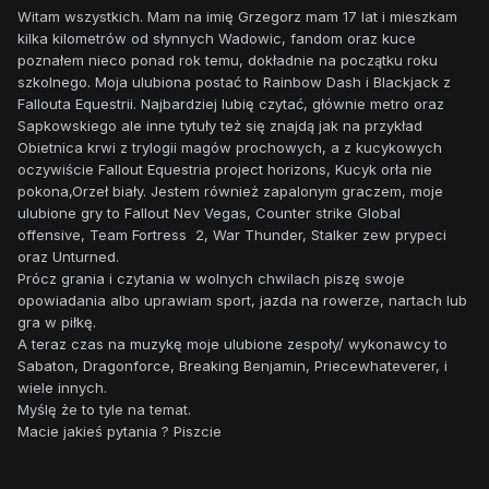
Witam wszystkich. Mam na imię Grzegorz mam 17 lat i mieszkam
kilka kilometrów od słynnych Wadowic, fandom oraz kuce
poznałem nieco ponad rok temu, dokładnie na początku roku
szkolnego. Moja ulubiona postać to Rainbow Dash i Blackjack z
Fallouta Equestrii. Najbardziej lubię czytać, głównie metro oraz
Sapkowskiego ale inne tytuły też się znajdą jak na przykład
Obietnica krwi z trylogii magów prochowych, a z kucykowych
oczywiście Fallout Equestria project horizons, Kucyk orła nie
pokona,Orzeł biały. Jestem również zapalonym graczem, moje
ulubione gry to Fallout Nev Vegas, Counter strike Global
offensive, Team Fortress 2, War Thunder, Stalker zew prypeci
oraz Unturned.
Prócz grania i czytania w wolnych chwilach piszę swoje
opowiadania albo uprawiam sport, jazda na rowerze, nartach lub
gra w piłkę.
A teraz czas na muzykę moje ulubione zespoły/ wykonawcy to
Sabaton, Dragonforce, Breaking Benjamin, Priecewhateverer, i
wiele innych.
Myślę że to tyle na temat.
Macie jakieś pytania ? Piszcie