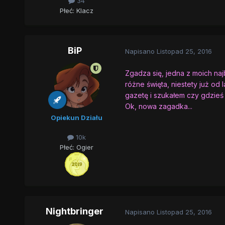
34
Płeć:
Klacz
BiP
Napisano
Listopad 25, 2016
Zgadza się, jedna z moich na
różne święta, niestety już od l
gazetę i szukałem czy gdzieś to
Ok, nowa zagadka...
Opiekun Działu
10k
Płeć:
Ogier
Nightbringer
Napisano
Listopad 25, 2016