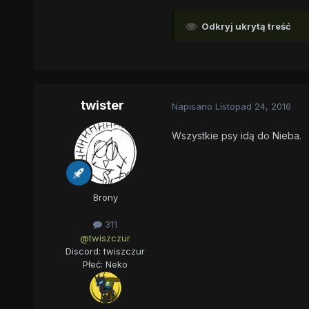
Odkryj ukrytą treść
twister
Napisano
Listopad 24, 2016
Wszystkie psy idą do Nieba.
Brony
311
@twiszczur
Discord: twiszczur
Płeć:
Neko