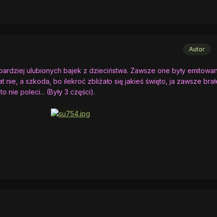
Autor
jbardziej ulubionych bajek z dzieciństwa. Zawsze one były emitowa
at nie, a szkoda, bo ilekroć zbliżało się jakieś święto, ja zawsze bra
 nie poleci... (Były 3 części).