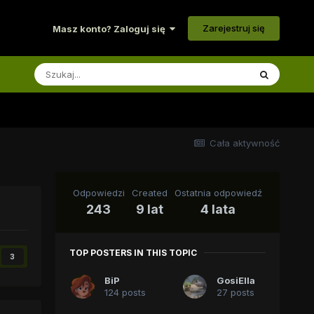
Zarejestruj się
Masz konto? Zaloguj się
Cała aktywność
Odpowiedzi
Created
Ostatnia odpowiedź
243
9 lat
4 lata
TOP POSTERS IN THIS TOPIC
3
BiP
GosiElla
124 posts
27 posts