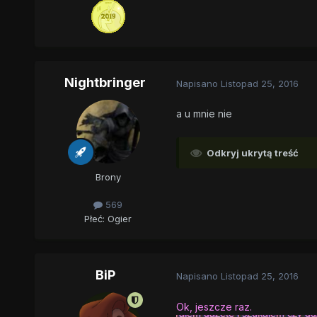
Nightbringer
Napisano
Listopad 25, 2016
a u mnie nie
Odkryj ukrytą treść
Brony
569
Płeć:
Ogier
BiP
Napisano
Listopad 25, 2016
Ok, jeszcze raz.