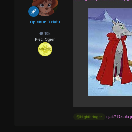
Opiekun Działu
10k
Płeć:
Ogier
i jak? Działa 
@Nightbringer