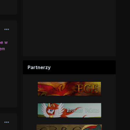
ne w
łem
Partnerzy