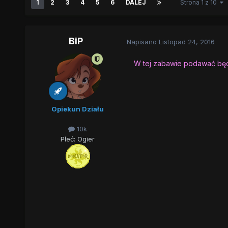
1
2
3
4
5
6
DALEJ
Strona 1 z 10
BiP
Napisano
Listopad 24, 2016
W tej zabawie podawać będę
Opiekun Działu
10k
Płeć:
Ogier