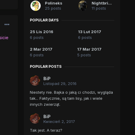
Polineks
Nightbringer
25 posts
11 posts
POPULAR DAYS
25 Lis 2016
13 Lut 2017
6 posts
6 posts
sicie
2 Mar 2017
17 Mar 2017
6 posts
5 posts
POPULAR POSTS
BiP
Listopad 29, 2016
Niestety nie. Bajka o jaką ci chodzi, wygląda
tak... Faktycznie, są tam lisy, jak i wiele
innych zwierząt.
BiP
Kwiecień 2, 2017
Tak jest. A teraz?