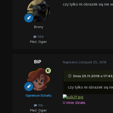
czy tylko mi obrazek się nie w
Brony
569
Płeć:
Ogier
BiP
Napisano
Listopad 25, 2016
Dnia 25.11.2016 o 17:43
czy tylko mi obrazek się ni
Opiekun Działu
U mnie działa.
10k
Płeć:
Ogier