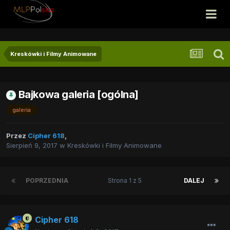
Kreskówki i Filmy Animowane
Bajkowa galeria [ogólna]
galeria
Przez
Cipher 618
,
Sierpień 9, 2017
w
Kreskówki i Filmy Animowane
POPRZEDNIA
Strona 1 z 5
DALEJ
Cipher 618