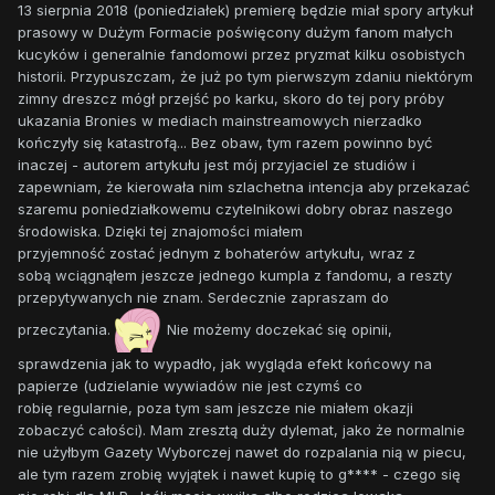
13 sierpnia 2018 (poniedziałek) premierę będzie miał spory artykuł
prasowy w Dużym Formacie poświęcony dużym fanom małych
kucyków i generalnie fandomowi przez pryzmat kilku osobistych
historii. Przypuszczam, że już po tym pierwszym zdaniu niektórym
zimny dreszcz mógł przejść po karku, skoro do tej pory próby
ukazania Bronies w mediach mainstreamowych nierzadko
kończyły się katastrofą... Bez obaw, tym razem powinno być
inaczej - autorem artykułu jest mój przyjaciel ze studiów i
zapewniam, że kierowała nim szlachetna intencja aby przekazać
szaremu poniedziałkowemu czytelnikowi dobry obraz naszego
środowiska. Dzięki tej znajomości miałem
przyjemność zostać jednym z bohaterów artykułu, wraz z
sobą wciągnąłem jeszcze jednego kumpla z fandomu, a reszty
przepytywanych nie znam. Serdecznie zapraszam do
przeczytania.
Nie możemy doczekać się opinii,
sprawdzenia jak to wypadło, jak wygląda efekt końcowy na
papierze (udzielanie wywiadów nie jest czymś co
robię regularnie, poza tym sam jeszcze nie miałem okazji
zobaczyć całości). Mam zresztą duży dylemat, jako że normalnie
nie użyłbym Gazety Wyborczej nawet do rozpalania nią w piecu,
ale tym razem zrobię wyjątek i nawet kupię to g**** - czego się