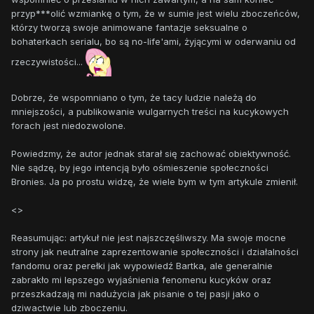
przyp***olić wzmiankę o tym, że w sumie jest wielu zboczeńców,
którzy tworzą swoje animowane fantazje seksualne o
bohaterkach serialu, bo są no-life'ami, żyjącymi w oderwaniu od
rzeczywistości...
Dobrze, że wspomniano o tym, że tacy ludzie należą do
mniejszości, a publikowanie wulgarnych treści na kucykowych
forach jest niedozwolone.
Powiedzmy, że autor jednak starał się zachować obiektywność.
Nie sądzę, by jego intencją było ośmieszenie społeczności
Bronies. Ja po prostu widzę, że wiele bym w tym artykule zmienił.
<>
Reasumując: artykuł nie jest najszczęśliwszy. Ma swoje mocne
strony jak neutralne zaprezentowanie społeczności i działalności
fandomu oraz perełki jak wypowiedź Bartka, ale generalnie
zabrakło mi lepszego wyjaśnienia fenomenu kucyków oraz
przeszkadzają mi nadużycia jak pisanie o tej pasji jako o
dziwactwie lub zboczeniu.