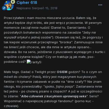
Cipher 618
Napisano
Sierpień 15, 2018
Przeczytałem i mam mocno mieszane uczucia. Bałem się, że
artykuł będzie zbyt krótki, ale jest wręcz przeciwnie. W pewnym
momencie zaczął mnie nudzić (Daniel to, Daniel tamto. O
pozostałych bohaterach wspomniano na zasadzie "
żeby nie
wyszedł artykuł o jednej osobie
"). Obawiam się też, że pogorszy i
tak kiepski wizerunek przeciętnego "bronka". Zaminusujcie mnie
na śmierć jeśli chcecie, ale dla mnie w artykule opisano...
dziwaka. Bo na serio, jeżdżenie z pluszakiem wystającym z kurtki i
wspólne czytanie książek? Czy on traktuje ją jak małe, pso-
podobne coś?
Mało tego. Gadać o Twilight przez
OSIEM
godzin? To o czym on
mówił do cholery? Pokój, który jest magazynem kucykowych
fantów i trzymanie zabawek w pudle na "dnie szafy"? Nie znam
nikogo, kto powiedziałby: "
spoko, fajna pasja
". Zastanawia mnie
też jedno - po cholerę pisano o clopach? A już w szczególności
to zdanie: "
Albo człowiek z kucykiem uprawiają seks
". Serio?
Wspominać o największej patologii fandomu? (porno kuc -
człowiek).