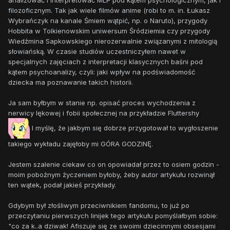
analizować i interpretować MLP pod kątem psychologicznym, jak i
filozoficznym. Tak jak wiele filmów anime (robi to m. in. Łukasz
Wybrańczyk na kanale Śmiem wątpić, np. o Naruto), przygody
Hobbita w Tolkienowskim uniwersum Śródziemia czy przygody
Wiedźmina Sapkowskiego nierozerwalnie związanymi z mitologią
słowiańską. W czasie studiów uczestniczyłem nawet w
specjalnych zajęciach z interpretacji klasycznych baśni pod
kątem psychoanalizy, czyli: jaki wpływ na podświadomość
dziecka ma poznawanie takich historii.
Ja sam byłbym w stanie np. opisać proces wychodzenia z
nerwicy lękowej i fobii społecznej na przykładzie Fluttershy
I myślę, że jakbym się dobrze przygotował to wygłoszenie
takiego wykładu zajęłoby mi GÓRA GODZINĘ.
Jestem szalenie ciekaw co on opowiadał przez to osiem godzin -
moim pobożnym życzeniem byłoby, żeby autor artykułu rozwinął
ten wątek, podał jakieś przykłady.
Gdybym był złośliwym przeciwnikiem fandomu, to już po
przeczytaniu pierwszych linijek tego artykułu pomyślałbym sobie:
"co za k..a dziwak! Afiszuje się ze swoimi dziecinnymi obsesjami