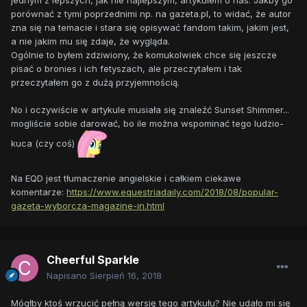
jednym z lepszych, jak nie najlepszym, artykułem o nas. Jakby go
porównać z tymi poprzednimi np. na gazeta.pl, to widać, że autor
zna się na temacie i stara się opisywać fandom takim, jakim jest,
a nie jakim mu się zdaje, że wygląda.
Ogólnie to byłem zdziwiony, że komukolwiek chce się jeszcze
pisać o bronies i ich fetyszach, ale przeczytałem i tak
przeczytałem go z dużą przyjemnością.
No i oczywiście w artykule musiała się znaleźć Sunset Shimmer...
mogliście sobie darować, bo ile można wspominać tego ludzio-
kuca (czy coś)
Na EQD jest tłumaczenie angielskie i całkiem ciekawe
komentarze:
https://www.equestriadaily.com/2018/08/popular-
gazeta-wyborcza-magazine-in.html
Cheerful Sparkle
Napisano
Sierpień 16, 2018
Mógłby ktoś wrzucić pełną wersję tego artykułu? Nie udało mi się