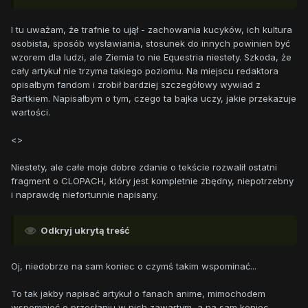
I tu uważam, że trafnie to ujął - zachowania kucyków, ich kultura
osobista, sposób wysławiania, stosunek do innych powinien być
wzorem dla ludzi, ale Ziemia to nie Equestria niestety. Szkoda, że
cały artykuł nie trzyma takiego poziomu. Na miejscu redaktora
opisałbym fandom i zrobił bardziej szczegółowy wywiad z
Bartkiem. Napisałbym o tym, czego ta bajka uczy, jakie przekazuje
wartości.
<>
Niestety, ale całe moje dobre zdanie o tekście rozwalił ostatni
fragment o CLOPACH, który jest kompletnie zbędny, niepotrzebny
i naprawdę niefortunnie napisany.
Odkryj ukrytą treść
Oj, niedobrze na sam koniec o czymś takim wspominać...
To tak jakby napisać artykuł o fanach anime, mimochodem
wspomnieć o przesłaniu w nich zawartym, a na sam koniec