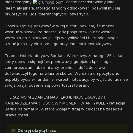
nieszczególny
Został przedstawiony jako
nieśmiały jąkała, którego fandom odblokował i pozwolił mu się
otworzyć na ludzi tolerancyjnych i otwartych.
Doszukując się pozytywów w tej historii powiem, że można
wysnuć wniosek, że dobrze, gdy pasja rozwija człowieka i
wyzwala go z okowów jakiejś wstydliwości i bierności. Mogę
uznać jako czytelnik, że jego przykład jest konstruktywny.
Trzecia historia dotyczy Bartka z Warszawy, żonatego 26-latka,
który obawia się hejtów, ponieważ jego ojciec kpił z jego
zainteresowań, jak i inni anty-bronies. I dość dotkliwie
doświadczył tego na własnej skórze. Wyróżnia on pozytywne
aspekty bycia w fandomie: wzrost motywacji, by wyjść do ludzi ze
swoją pasją, uczenie się otwartości i tolerancji.
I TERAZ MOIM ZDANIEM NASTĘPUJE NAJCIEKAWSZY I
NAJBARDZIEJ WARTOŚCIOWY MOMENT W ARTYKULE - refleksja
Bartka na temat MLP, którą wklejam tutaj w całości na zasadzie
prawa cytatu:
Odkryj ukrytą treść