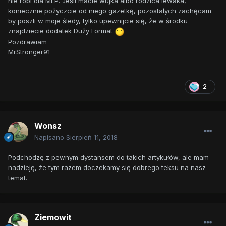
nie robi dla MLP. Jeśli macie wujka albo rodzica lewaka,
koniecznie pożyczcie od niego gazetkę, pozostałych zachęcam
by poszli w moje śledy, tylko upewnijcie się, że w środku
znajdziecie dodatek Duży Format
Pozdrawiam
MrStronger91
2
Wonsz
Napisano
Sierpień 11, 2018
Podchodzę z pewnym dystansem do takich artykułów, ale mam
nadzieję, że tym razem doczekamy się dobrego teksu na nasz
temat.
Ziemowit