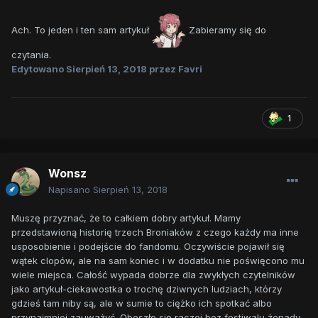
Ach. To jeden i ten sam artykuł
Zabieramy się do
czytania.
Edytowano
Sierpień 13, 2018
przez Favri
1
Wonsz
Napisano
Sierpień 13, 2018
Muszę przyznać, że to całkiem dobry artykuł. Mamy
przedstawioną historię trzech Broniaków z czego każdy ma inne
usposobienie i podejście do fandomu. Oczywiście pojawił się
wątek clopów, ale na sam koniec i w dodatku nie poświęcono mu
wiele miejsca. Całość wypada dobrze dla zwykłych czytelników
jako artykuł-ciekawostka o trochę dziwnych ludziach, którzy
gdzieś tam niby są, ale w sumie to ciężko ich spotkać albo
przynajmniej zauważyć. Obeszło się raczej bez festiwalu żenady,