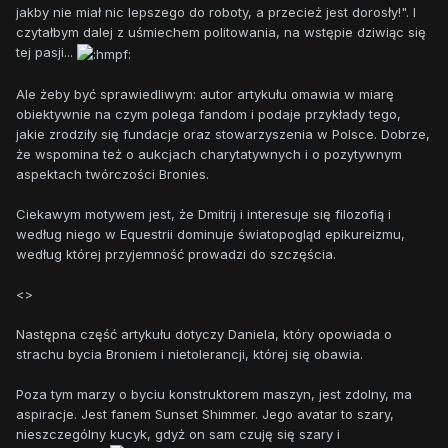
jakby nie miał nic lepszego do roboty, a przecież jest dorosły!". I
czytałbym dalej z uśmiechem politowania, na wstępie dziwiąc się
tej pasji...
Ale żeby być sprawiedliwym: autor artykułu omawia w miarę
obiektywnie na czym polega fandom i podaje przykłady tego,
jakie zrodziły się fundacje oraz stowarzyszenia w Polsce. Dobrze,
że wspomina też o aukcjach charytatywnych i o pozytywnym
aspektach twórczości Bronies.
Ciekawym motywem jest, że Dmitrij i interesuje się filozofią i
według niego w Equestrii dominuje światopogląd epikureizmu,
według której przyjemność prowadzi do szczęścia.
<>
Następna część artykułu dotyczy Daniela, który opowiada o
strachu bycia Broniem i nietolerancji, której się obawia.
Poza tym marzy o byciu konstruktorem maszyn, jest zdolny, ma
aspiracje. Jest fanem Sunset Shimmer. Jego avatar to szary,
nieszczególny kucyk, gdyż on sam czuję się szary i