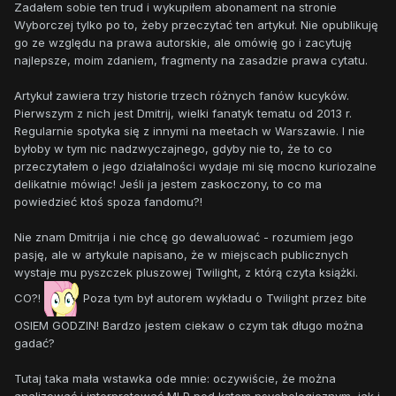
Zadałem sobie ten trud i wykupiłem abonament na stronie
Wyborczej tylko po to, żeby przeczytać ten artykuł. Nie opublikuję
go ze względu na prawa autorskie, ale omówię go i zacytuję
najlepsze, moim zdaniem, fragmenty na zasadzie prawa cytatu.
Artykuł zawiera trzy historie trzech różnych fanów kucyków.
Pierwszym z nich jest Dmitrij, wielki fanatyk tematu od 2013 r.
Regularnie spotyka się z innymi na meetach w Warszawie. I nie
byłoby w tym nic nadzwyczajnego, gdyby nie to, że to co
przeczytałem o jego działalności wydaje mi się mocno kuriozalne
delikatnie mówiąc! Jeśli ja jestem zaskoczony, to co ma
powiedzieć ktoś spoza fandomu?!
Nie znam Dmitrija i nie chcę go dewaluować - rozumiem jego
pasję, ale w artykule napisano, że w miejscach publicznych
wystaje mu pyszczek pluszowej Twilight, z którą czyta książki.
CO?!
Poza tym był autorem wykładu o Twilight przez bite
OSIEM GODZIN! Bardzo jestem ciekaw o czym tak długo można
gadać?
Tutaj taka mała wstawka ode mnie: oczywiście, że można