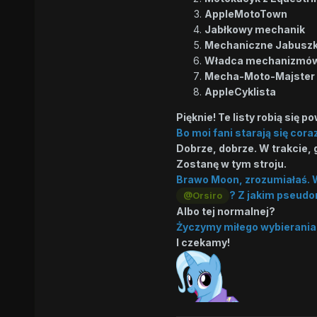
AppleMotoTown
Jabłkowy mechanik
Mechaniczne Jabusz
Władca mechanizmów
Mecha-Moto-Majster
AppleCyklista
Pięknie! Te listy robią się p
Bo moi fani starają się cora
Dobrze, dobrze. W trakcie, 
Zostanę w tym stroju.
Brawo Moon, zrozumiałaś. W
? Z jakim pseudo
@Orsiro
Albo tej normalnej?
Życzymy miłego wybierania
I czekamy!