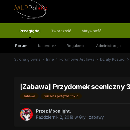
Przeglądaj
Twórczość
Aktywność
Forum
Kalendarz
Regulamin
Administracja
Strona główna
Inne
Forumowe Archiwa
Działy Postaci
[Zabawa] Przydomek sceniczny 3
zabawa
wielka i potężna trixie
Przez
Moonlight
,
Październik 2, 2018
w
Gry i zabawy