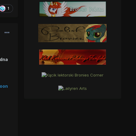
1
odna
Moon