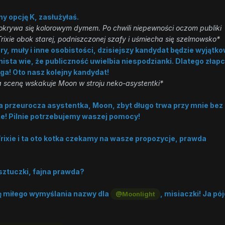
my opcję K, zasłużyłaś.
okrywa się kolorowym dymem. Po chwili niepewności oczom publiki
Trixie obok starej, podniszczonej szafy i uśmiecha się szelmowsko*
bry, muły i inne osobistości, dzisiejszy kandydat będzie wyjątk
nista wie, że publiczność uwielbia niespodzianki. Dlatego złapc
ga! Oto nasz kolejny kandydat!
na scenę wskakuje Moon w stroju neko-asystentki*
ja przeurocza asystentka, Moon, zbyt długo trwa przy mnie bez
e! Pilnie potrzebujemy waszej pomocy!
Trixie i ta oto kotka czekamy na wasze propozycje, prawda
 sztuczki, fajna prawda?
ę miłego wymyślania nazwy dla
, misiaczki! Ja pó
@Moonlight