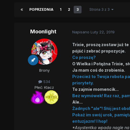
POPRZEDNIA
1
2
3
Strona 3 z 3
Moonlight
Napisano
Luty 22, 2019
Trixie, proszę zostaw już t
pójść i zebrać propozycje.
Co proszę?
O Wielka i Potężna Trixie, s
Ja mam coś do zrobienia.
Brony
Przecież to Twoja robota p
534
priorytety.
Płeć:
Klacz
To zajmie momencik...
Bez wymówek! Raz raz, pami
Ale...
Żadnych "ale"! Słój jest obo
Pokaż im swój urok, pamięt
entuzjazm! I hop!
*Asystentka wpada nagle na 