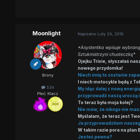
Moonlight
Napisano
Luty 24, 2019
*Asystentka wpisuje wybraną 
Sztukmistrzyni chusteczkę*
Ojejku Trixie, słyszałaś n
nowego przydomka!
Niech imię to zostanie zap
Brony
I niech motocykle będą z To
534
My idąc dalej z nową ener
Płeć:
Klacz
przyprowadź naszą uroczą i
To teraz była moja kolej?
Nie mów, że nikogo nie mas
Myślałam, że teraz jest Twoj
Ja przyprowadziłam naszego
W takim razie pora na plan B
Jesteś pewna?