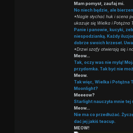
Mam pomysł, zaufaj mi.
No niech będzie, ale bierze
*Nagle słychać huk i scena p
ukazuje się Wielka i Potężna 
Panie i panowie, kucyki, ze
niespodzianką. Każdy iluzjo
dobrze swoich krzeseł. Uwa
*Drzwi szafy otwierają się i 
Meow...
Tak, oczy was nie mylą! Mo
przydomka. Tak być nie moż
Meow.
Tak więc, Wielka i Potężna 
Moonlight?
Meeeow?
Starlight nauczyła mnie tej
Meow...
Nie ma co przedłużać. Życz
dać jej jakiś teacup.
MEOW!