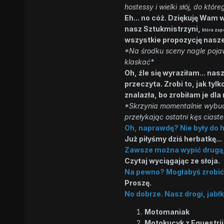
hostessy i wielki słój, do kt
Eh... no cóż. Dziękuję Wam
nasz Sztukmistrzyni,
która zap
wszystkie propozycję nasze
*Na środku sceny nagle pojaw
klaskać*
Oh, źle się wyraziłam... nas
przeczyta. Zrobi to, jak ty
znalazła, bo zrobiłam je dla
*Skrzynia momentalnie wybuc
przełykając ostatni kęs ciast
Oh, naprawdę? Nie były do 
Już piłyśmy dziś herbatkę...
Zawsze można wypić drugą, 
Czytaj wyciągając ze słoja.
Na pewno? Mogłabyś zrobić.
Proszę.
No dobrze. Nasz drogi, jab
Motomaniak
Motokucyk z Equestri