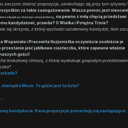
órego zaczyna zbierać propozycje, uśmiechając się przy tym sztywno.
 wszystkim za takie zaangażowanie. Wasza pomoc jest nieoceni
, na pewno z miłą chęcią przedstawi
ewne zdążyła już skończyć swoje krakersy
mu kandydatowi, prawda? O Wielka i Potężna Trixie?
ia się skrzynia, z której wychodzi oszołomiony kandydat, tłum za
za Wspaniała i Pracowita Iluzjonistka oczywiście osobiście je
lko przestanie jeść jabłkowe ciasteczka, które zapewne właśnie
 naszych gości!
ha brokatową chmurą, z której wyskakuje gospodyni przedstawien
eczka*
herbatki?
niemądra Moon. To gdzie jest ta lista?
..
łkowy kandydacie. Pana propozycje prezentują się następująco:
i