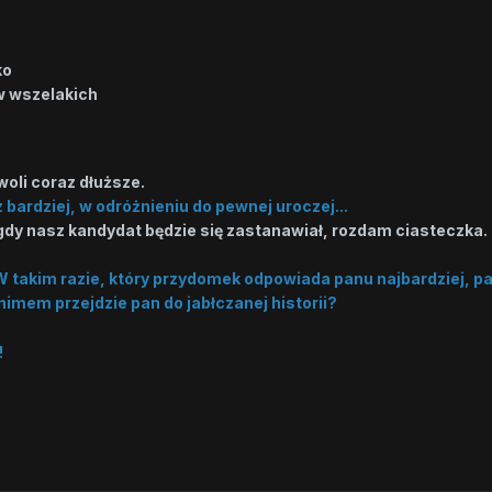
ko
 wszelakich
owoli coraz dłuższe.
z bardziej, w odróżnieniu do pewnej uroczej...
gdy nasz kandydat będzie się zastanawiał, rozdam ciasteczka. I
 takim razie, który przydomek odpowiada panu najbardziej, p
nimem przejdzie pan do jabłczanej historii?
!