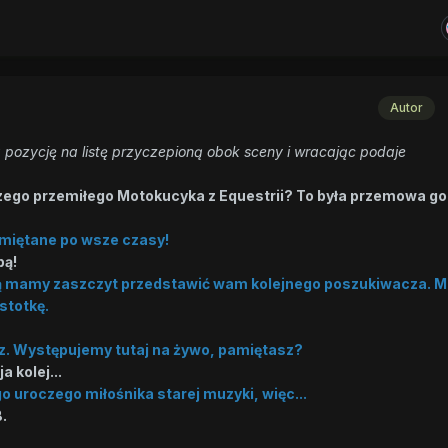
Autor
pozycję na listę przyczepioną obok sceny i wracając podaje
aszego przemiłego Motokucyka z Equestrii? To była przemowa g
amiętane po wsze czasy!
bą!
gią mamy zaszczyt przedstawić wam kolejnego poszukiwacza. 
stotkę.
z. Występujemy tutaj na żywo, pamiętasz?
a kolej...
 uroczego miłośnika starej muzyki, więc...
.