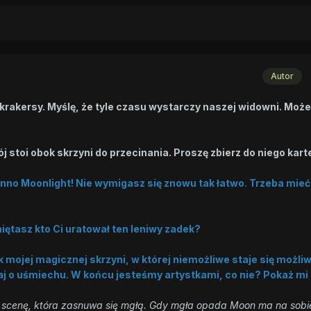
Autor
e krakersy. Myślę, że tyle czasu wystarczy naszej widowni. Może
łój stoi obok skrzyni do przecinania. Proszę zbierz do niego kart
anno Moonlight! Nie wymigasz się znowu tak łatwo. Trzeba mieć
ętasz kto Ci uratował ten leniwy zadek?
k mojej magicznej skrzyni, w której niemożliwe staje się możliw
aj o uśmiechu. W końcu jesteśmy artystkami, co nie? Pokaż mi
scenę, która zasnuwa się mgłą. Gdy mgła opada Moon ma na sobie