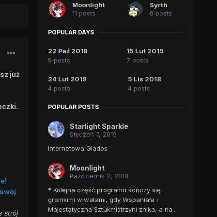
Moonlight
Syrth
11 posts
6 posts
POPULAR DAYS
22 Paź 2018
15 Lut 2019
9 posts
7 posts
sz już
24 Lut 2019
5 Lis 2018
4 posts
4 posts
eczki.
POPULAR POSTS
Starlight Sparkle
Styczeń 7, 2019
Internetowa Glados
Moonlight
Październik 2, 2018
e!
* Kolejna część programu kończy się
 swój
gromkimi wiwatami, gdy Wspaniała i
Majestatyczna Sztukmistrzyni znika, a na...
 strój