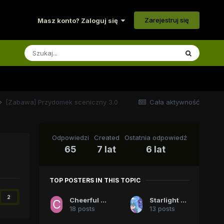
Zarejestruj się
Masz konto? Zaloguj się
[Zabawa] Przydomek sceniczny 3.0
Cała aktywność
Odpowiedzi
Created
Ostatnia odpowiedź
65
7 lat
6 lat
TOP POSTERS IN THIS TOPIC
2
Cheerful Sparkle
Starlight Sparkle
18 posts
13 posts