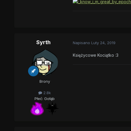
Syrth
Napisano
Luty 24, 2019
Księżycowe Kociątko :3
Brony
2.8k
Płeć:
Gołąb