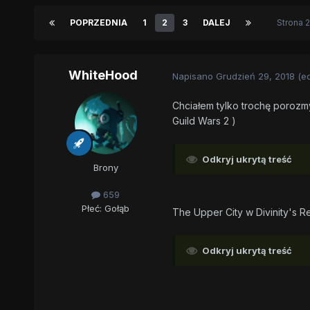
POPRZEDNIA
1
2
3
DALEJ
Strona 
WhiteHood
Napisano
Grudzień 29, 2018
(e
Chciałem tylko trochę porozmy
Guild Wars 2 )
Odkryj ukrytą treść
Brony
659
Płeć:
Gołąb
The Upper City w Divinity's R
Odkryj ukrytą treść