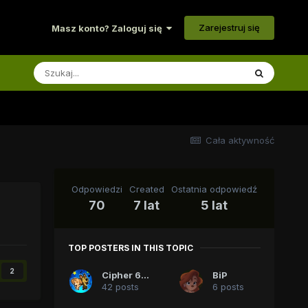
Zarejestruj się
Masz konto? Zaloguj się
Cała aktywność
Odpowiedzi
Created
Ostatnia odpowiedź
70
7 lat
5 lat
TOP POSTERS IN THIS TOPIC
2
Cipher 618
BiP
42 posts
6 posts