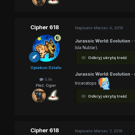
Cipher 618
Napisano
Marzec 4, 2019
Jurassic World: Evolution
- 
Isla Nublar).
Odkryj ukrytą treść
Opiekun Działu
Jurassic World: Evolution
- 
5.9k
triceratops
Płeć:
Ogier
Odkryj ukrytą treść
Cipher 618
Napisano
Marzec 7, 2019