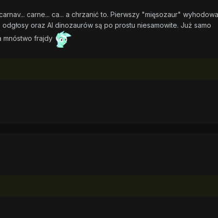
carnav... carne... ca... a chrzanić to. Pierwszy "mięsozaur" wyhodowa
 odgłosy oraz AI dinozaurów są po prostu niesamowite. Już samo
a mnóstwo frajdy