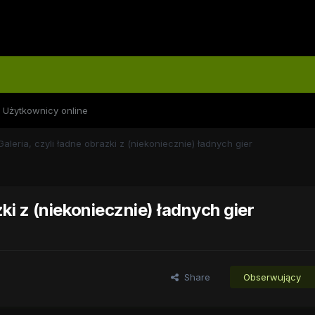
Użytkownicy online
Galeria, czyli ładne obrazki z (niekoniecznie) ładnych gier
zki z (niekoniecznie) ładnych gier
Share
Obserwujący