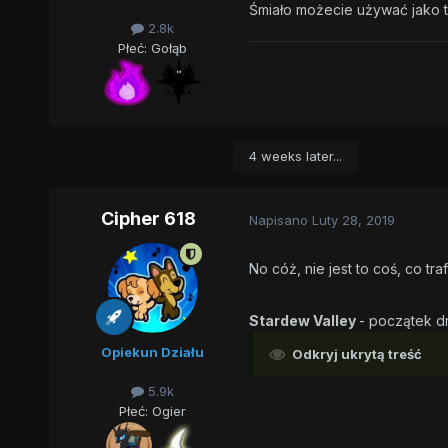
Śmiało możecie używać jako 
2.8k
Płeć:
Gołąb
4 weeks later...
Cipher 618
Napisano
Luty 28, 2019
No cóż, nie jest to coś, co tra
Stardew Valley
- początek d
Opiekun Działu
Odkryj ukrytą treść
5.9k
Płeć:
Ogier