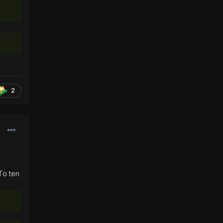
2
To ten