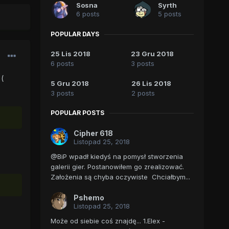
Sosna
Syrth
6 posts
5 posts
POPULAR DAYS
25 Lis 2018
23 Gru 2018
6 posts
3 posts
(
5 Gru 2018
26 Lis 2018
3 posts
2 posts
POPULAR POSTS
Cipher 618
Listopad 25, 2018
@BiP wpadł kiedyś na pomysł stworzenia
galerii gier. Postanowiłem go zrealizować.
Założenia są chyba oczywiste Chciałbym...
Pshemo
Listopad 25, 2018
Może od siebie coś znajdę... 1.Elex -