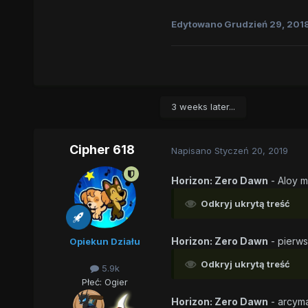
Edytowano
Grudzień 29, 201
3 weeks later...
Cipher 618
Napisano
Styczeń 20, 2019
Horizon: Zero Dawn
- Aloy m
Odkryj ukrytą treść
Horizon: Zero Dawn
- pierws
Opiekun Działu
Odkryj ukrytą treść
5.9k
Płeć:
Ogier
Horizon: Zero Dawn
- arcyma