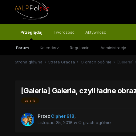
Przeglądaj
Twórczość
Aktywność
Forum
Kalendarz
Regulamin
Administracja
Strona główna
Strefa Gracza
O grach ogólnie
[Galeria] 
[Galeria] Galeria, czyli ładne obra
galeria
Przez
Cipher 618
,
Listopad 25, 2018
w
O grach ogólnie