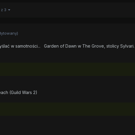
2 z 3
dytowany)
ślać w samotności... Garden of Dawn w The Grove, stolicy Sylvari. 
each (Guild Wars 2)