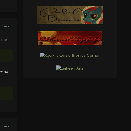
lice
rzony