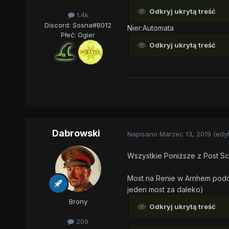
Odkryj ukrytą treść
1.4k
Discord: Sosna#8012
Nier:Automata
Płeć:
Ogier
Odkryj ukrytą treść
Dabrowski
Napisano
Marzec 13, 2019
(edy
Wszystkie Poniższe z Post Sc
Most na Renie w Arnhem podcza
jeden most za daleko)
Brony
Odkryj ukrytą treść
209