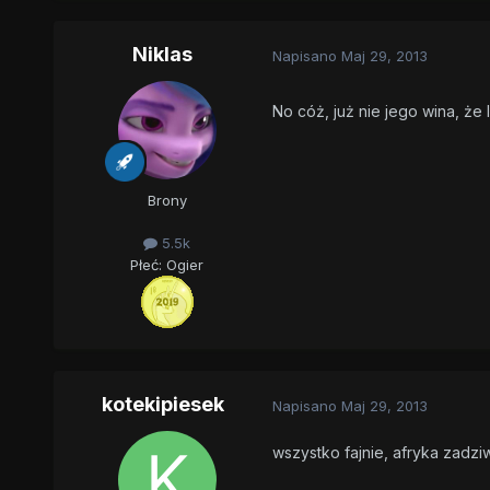
Niklas
Napisano
Maj 29, 2013
No cóż, już nie jego wina, że 
Brony
5.5k
Płeć:
Ogier
kotekipiesek
Napisano
Maj 29, 2013
wszystko fajnie, afryka zadzi