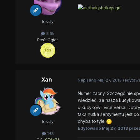
Brony
5.5k
Płeć:
Ogier
Xan
Napisano
Maj 27, 2013
(edytow
Numer zacny. Szczególnie spod
wiedzieć, że nasza kucykowa 
u kucyków i vice versa. Dobry
taka nutka sentymentu jest co
chyba to tyle
Brony
Edytowano
Maj 27, 2013
przez
148
GG:
976471