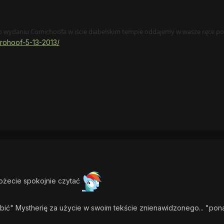
 wydaniu Comichoofa w iście diabelskim tempie oddajemy w wasze ręce pon
brohoof-5-13-2013/
ożecie spokojnie czytać
zabić" Mystherię za użycie w swoim tekście znienawidzonego..