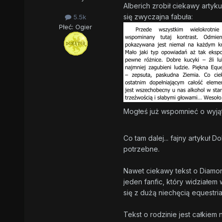
Alberich zrobił ciekawy artyk
się zwyczajna fabuła:
5.5k
Płeć:
Ogier
Mogłeś już wspomnieć o wyjąt
Co tam dalej... fajny artykuł
potrzebne.
Nawet ciekawy tekst o Diamond
jeden fanfic, który widziałem
się z dużą niechęcią equestri
Tekst o rodzinie jest całkiem 