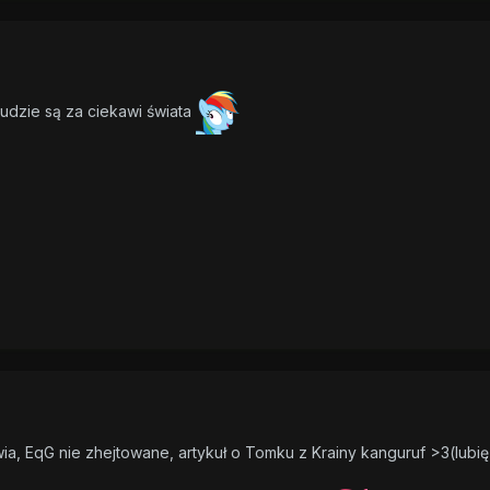
ludzie są za ciekawi świata
wia, EqG nie zhejtowane, artykuł o Tomku z Krainy kanguruf >3(lubię