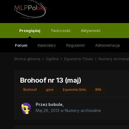
Przeglądaj
Twórczość
Aktywność
Forum
Kalendarz
Regulamin
Administracja
Strona główna
Ogólne
Equestria Times
Numery archiwa
Brohoof nr 13 (maj)
Brohoof
gore
Equestria Girls
RPA
Przez
bobule
,
Maj 26, 2013
w
Numery archiwalne