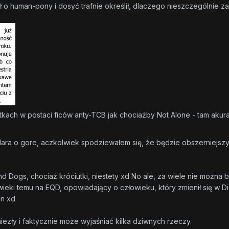
uł o human-pony i dosyć trafnie określił, dlaczego nieszczególnie 
kach w postaci ficów anty-TCB jak chociażby Not Alone - tam akura
 Dolara o gore, aczkolwiek spodziewałem się, że będzie obszerniejsz
 Dogs, chociaż króciutki, niestety xd No ale, za wiele nie można b
 wieki temu na EQD, opowiadający o człowieku, który zmienił się w D
an xd
niezły i faktycznie może wyjaśniać kilka dziwnych rzeczy.