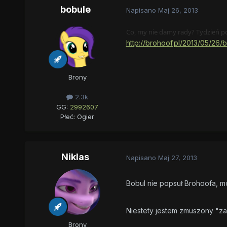
bobule
Napisano
Maj 26, 2013
Co, my nie damy rady? Tydzień po
http://brohoof.pl/2013/05/26/
Brony
2.3k
GG:
2992607
Płeć:
Ogier
Niklas
Napisano
Maj 27, 2013
Bobul nie popsuł Brohoofa, m
Niestety jestem zmuszony "
Brony