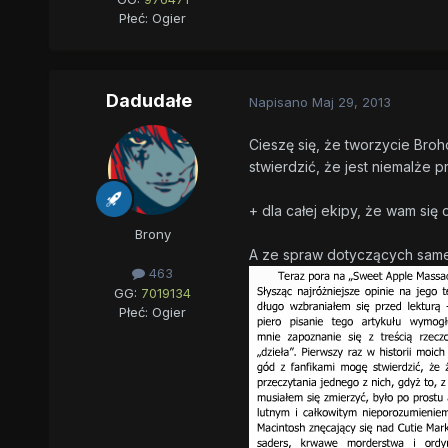
Płeć:
Ogier
Dadudałe
Napisano
Maj 29, 2013
Cieszę się, że tworzycie Broh
stwierdzić, że jest niemalże p
+ dla całej ekipy, że wam się 
Brony
A ze spraw dotyczących same
463
GG:
7019134
Płeć:
Ogier