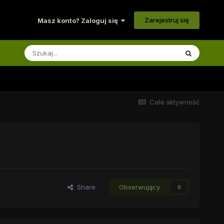
Zarejestruj się
Masz konto? Zaloguj się
Cała aktywność
Share
Obserwujący
0