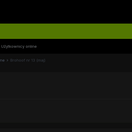
Użytkownicy online
lne
Brohoof nr 13 (maj)