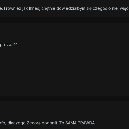
. I również jak Ihnes, chętnie dowiedziałbym się czegoś o niej więce
mpreza. ^^
info, dlaczego Zecorę pogonili. To SAMA PRAWDA!