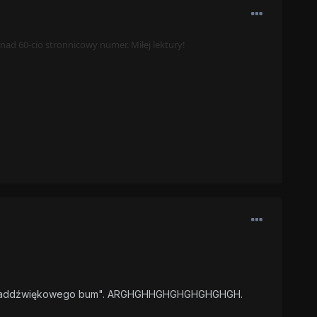
ad 60-cio stronnicowy numer. Miłej lektury!
. "ponaddźwiękowego bum". ARGHGHHGHGHGHGHGHGH.