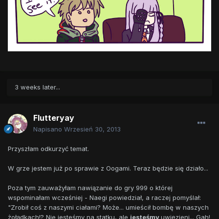
3 weeks later...
Flutteryay
Napisano
Wrzesień 30, 2013
Przyszłam odkurzyć temat.
W grze jestem już po sprawie z Oogami. Teraz będzie się działo...
Poza tym zauważyłam nawiązanie do gry 999 o której
wspominałam wcześniej - Naegi powiedział, a raczej pomyślał:
"Zrobił coś z naszymi ciałami? Może... umieścił bombę w naszych
żołądkach!? Nie jesteśmy na statku, ale
jesteśmy
uwięzieni... Gah!