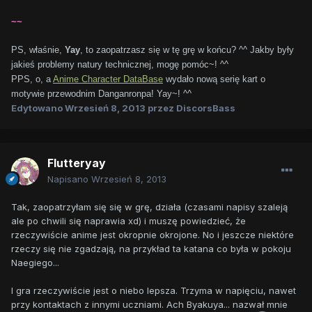
~~
PS, właśnie,
Yay
, to zaopatrzasz się w tę grę w końcu? ^^ Jakby były
jakieś problemy natury technicznej, mogę pomóc~! ^^
PPS, o, a
Anime Character DataBase
wydało nową serię kart o
motywie przewodnim Danganronpa! Yay~! ^^
Edytowano
Wrzesień 8, 2013
przez DiscorsBass
Flutteryay
Napisano
Wrzesień 8, 2013
Tak, zaopatrzyłam się się w grę, działa (czasami napisy szaleją
ale po chwili się naprawia xd) i muszę powiedzieć, że
rzeczywiście anime jest okropnie okrojone. No i jeszcze niektóre
rzeczy się nie zgadzają, na przykład ta katana co była w pokoju
Naegiego...
I gra rzeczywiście jest o niebo lepsza. Trzyma w napięciu, nawet
przy kontaktach z innymi uczniami. Ach Byakuya... nazwał mnie