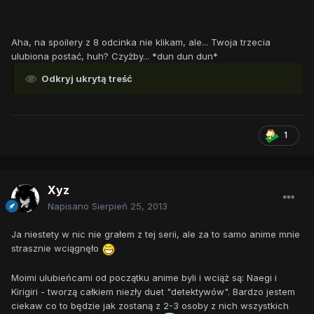
Aha, na spoilery z 8 odcinka nie klikam, ale... Twoja trzecia
ulubiona postać, huh? Czyżby... *dun dun dun*
Odkryj ukrytą treść
1
Xyz
Napisano
Sierpień 25, 2013
Ja niestety w nic nie grałem z tej serii, ale za to samo anime mnie
strasznie wciągnęło
Moimi ulubieńcami od początku anime byli i wciąż są: Naegi i
Kirigiri - tworzą całkiem niezły duet "detektywów". Bardzo jestem
ciekaw co to będzie jak zostaną z 2-3 osoby z nich wszystkich