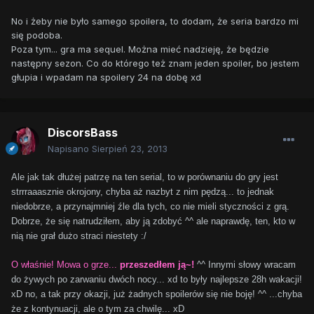
No i żeby nie było samego spoilera, to dodam, że seria bardzo mi
się podoba.
Poza tym... gra ma sequel. Można mieć nadzieję, że będzie
następny sezon. Co do którego też znam jeden spoiler, bo jestem
głupia i wpadam na spoilery 24 na dobę xd
DiscorsBass
Napisano
Sierpień 23, 2013
Ale jak tak dłużej patrzę na ten serial, to w porównaniu do gry jest
strrraaasznie okrojony, chyba aż nazbyt z nim pędzą... to jednak
niedobrze, a przynajmniej źle dla tych, co nie mieli styczności z grą.
Dobrze, że się natrudziłem, aby ją zdobyć ^^ ale naprawdę, ten, kto w
nią nie grał dużo straci niestety :/
O właśnie! Mowa o grze...
przeszedłem ją~!
^^ Innymi słowy wracam
do żywych po zarwaniu dwóch nocy... xd to były najlepsze 28h wakacji!
xD no, a tak przy okazji, już żadnych spoilerów się nie boję! ^^ ...chyba
że z kontynuacji, ale o tym za chwilę... xD