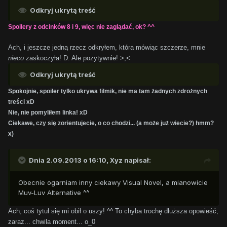
Odkryj ukrytą treść
Spoilery z odcinków 8 i 9, więc nie zaglądać, ok? ^^
Ach, i jeszcze jedną rzecz odkryłem, która mówiąc szczerze, mnie
nieco
zaskoczyła! D: Ale pozytywnie! >,<
Odkryj ukrytą treść
Spokojnie, spoiler tylko ukrywa filmik, nie ma tam żadnych zdrożnych
treści xD
Nie, nie pomyliłem linka! xD
Ciekawe, czy się zorientujecie, o co chodzi... (a może już wiecie?) hmm?
x)
Dnia 2.09.2013 o 16:10, Xyz napisał:
Obecnie ogarniam inny ciekawy Visual Novel, a mianowicie
Muv-Luv Alternative ^^
Ach, coś tytuł się mi obił o uszy! ^^ To chyba trochę dłuższa opowieść,
zaraz... chwila moment... o_0