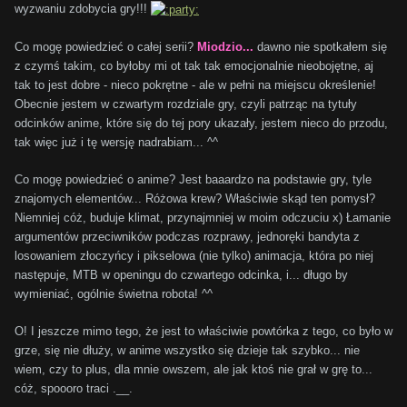
wyzwaniu zdobycia gry!!!
Co mogę powiedzieć o całej serii?
Miodzio...
dawno nie spotkałem się
z czymś takim, co byłoby mi ot tak tak emocjonalnie nieobojętne, aj
tak to jest dobre - nieco pokrętne - ale w pełni na miejscu określenie!
Obecnie jestem w czwartym rozdziale gry, czyli patrząc na tytuły
odcinków anime, które się do tej pory ukazały, jestem nieco do przodu,
tak więc już i tę wersję nadrabiam... ^^
Co mogę powiedzieć o anime? Jest baaardzo na podstawie gry, tyle
znajomych elementów... Różowa krew? Właściwie skąd ten pomysł?
Niemniej cóż, buduje klimat, przynajmniej w moim odczuciu x) Łamanie
argumentów przeciwników podczas rozprawy, jednoręki bandyta z
losowaniem złoczyńcy i pikselowa (nie tylko) animacja, która po niej
następuje, MTB w openingu do czwartego odcinka, i... długo by
wymieniać, ogólnie świetna robota! ^^
O! I jeszcze mimo tego, że jest to właściwie powtórka z tego, co było w
grze, się nie dłuży, w anime wszystko się dzieje tak szybko... nie
wiem, czy to plus, dla mnie owszem, ale jak ktoś nie grał w grę to...
cóż, spoooro traci .__.