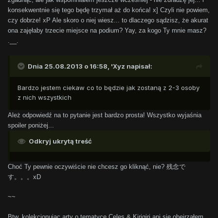
konsekwentnie się tego będę trzymał aż do końca! x] Czyli nie powiem,
czy dobrze! xP Ale skoro o niej wiesz... to dlaczego sądzisz, że akurat
ona zajęłaby trzecie miejsce na podium? Yay, za kogo Ty mnie masz?
.__.
Dnia 25.08.2013 o 16:58, 'Xyz napisał:
Bardzo jestem ciekaw co to będzie jak zostaną z 2-3 osoby
z nich wszystkich
Ależ odpowiedź na to pytanie jest bardzo prosta! Wszystko wyjaśnia
spoiler poniżej...
Odkryj ukrytą treść
残念で
Choć Ty pewnie oczywiście nie chcesz go kliknąć, nie?
す。。。
xD
~~
Btw. kolekcjonując arty o tematyce Celes & Kirigiri ani się obejrzałem,