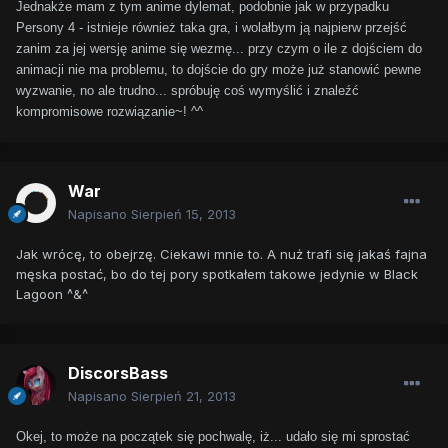
Jednakże mam z tym anime dylemat, podobnie jak w przypadku
Persony 4 - istnieje również taka gra, i wolałbym ją najpierw przejść
zanim za jej wersję anime się wezmę... przy czym o ile z dojściem do
animacji nie ma problemu, to dojście do gry może już stanowić pewne
wyzwanie, no ale trudno... spróbuję coś wymyślić i znaleźć
kompromisowe rozwiązanie~! ^^
War
Napisano
Sierpień 15, 2013
Jak wrócę, to obejrzę. Ciekawi mnie to. A nuż trafi się jakaś fajna
męska postać, bo do tej pory spotkałem takowe jedynie w Black
Lagoon ^&^
DiscorsBass
Napisano
Sierpień 21, 2013
Okej, to może na początek się pochwalę, iż... udało się mi sprostać