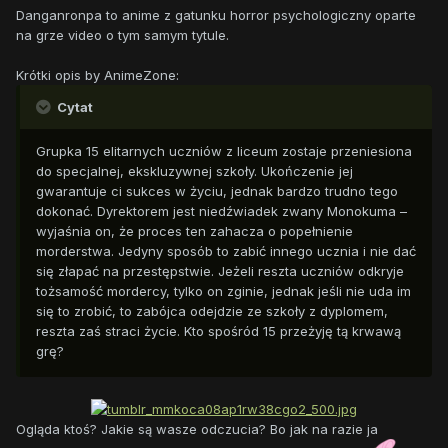
Danganronpa to anime z gatunku horror psychologiczny oparte
na grze video o tym samym tytule.
Krótki opis by AnimeZone:
Cytat
Grupka 15 elitarnych uczniów z liceum zostaje przeniesiona
do specjalnej, ekskluzywnej szkoły. Ukończenie jej
gwarantuje ci sukces w życiu, jednak bardzo trudno tego
dokonać. Dyrektorem jest niedźwiadek zwany Monokuma –
wyjaśnia on, że proces ten zahacza o popełnienie
morderstwa. Jedyny sposób to zabić innego ucznia i nie dać
się złapać na przestępstwie. Jeżeli reszta uczniów odkryje
tożsamość mordercy, tylko on zginie, jednak jeśli nie uda im
się to zrobić, to zabójca odejdzie ze szkoły z dyplomem,
reszta zaś straci życie. Kto spośród 15 przeżyję tą krwawą
grę?
Ogląda ktoś? Jakie są wasze odczucia? Bo jak na razie ja