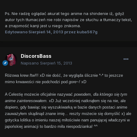
Ps. Nie radzę oglądać akurat tego anime na shindenie iż, gdyż
autor tych tłumaczeń nie robi napisów ze słuchu a tłumaczy tekst,
a znajomość kanji jest u niego znikoma.
Edytowano
Sierpień 14, 2013
przez kuba567g
DiscorsBass
Napisano
Sierpień 15, 2013
Różowa krew
ftw
!!! xD nie dość, że wygląda ślicznie *-* to jeszcze
mimo krwawości nie podchodzi pod
gore~!
xD
A Celestię możecie oficjalnie nazywać
powodem, dla którego się tym
anime zainteresowałem.
xD Już wcześniej natknąłem się na nie, ale
dopiero, gdy bawiąc się wyszukiwarką w bazie danych postaci anime
zauważyłem skądinąd znane imię... reszty możecie się domyślić x) ale
gotycka lolitka o imieniu naszej miłościwie nam panującej władczyni w
japońskiej animacji to bardzo miła niespodzianka! ^^