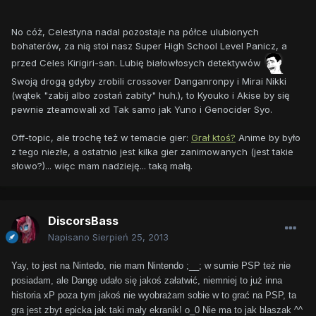
No cóż, Celestyna nadal pozostaje na półce ulubionych
bohaterów, za nią stoi nasz Super High School Level Panicz, a
przed Celes Kirigiri-san. Lubię białowłosych detektywów
Swoją drogą gdyby zrobili crossover Danganronpy i Mirai Nikki
(wątek "zabij albo zostań zabity" huh.), to Kyouko i Akise by się
pewnie zteamowali xd Tak samo jak Yuno i Genocider Syo.
Off-topic, ale trochę też w temacie gier:
Grał ktoś?
Anime by było
z tego niezłe, a ostatnio jest kilka gier zanimowanych (jest takie
słowo?)... więc mam nadzieję... taką małą.
DiscorsBass
Napisano
Sierpień 25, 2013
Yay, to jest na Nintedo, nie mam Nintendo ;__; w sumie PSP też nie
posiadam, ale Dangę udało się jakoś załatwić, niemniej to już inna
historia xP poza tym jakoś nie wyobrażam sobie w to grać na PSP, ta
gra jest zbyt epicka jak taki mały ekranik! o_0 Nie ma to jak blaszak ^^