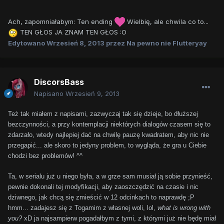
Ach, zapomniałabym: Ten ending
Wielbię, ale chwila co to...
TEN GŁOS JA ZNAM TEN GŁOS :O
Edytowano
Wrzesień 8, 2013
przez Na pewno nie Flutteryay
DiscorsBass
Napisano
Wrzesień 9, 2013
Też tak miałem z napisami, zazwyczaj tak się dzieje, bo dłuższej
bezczynności, a przy kontemplacji niektórych dialogów czasem się to
zdarzało, wtedy najlepiej dać na chwilę pauzę kwadratem, aby nic nie
przegapić... ale skoro to jedyny problem, to wygląda, że gra u Ciebie
chodzi bez problemów! ^^
Ta, w serialu już u niego była, a w grze sam musiał ją sobie przynieść,
pewnie dokonali tej modyfikacji, aby zaoszczędzić na czasie i nic
dziwnego, jak chcą się zmieścić w 12 odcinkach to naprawdę ;P
hmm... zadajesz się z Togamim z własnej woli, lol,
what is wrong with
you?
xD ja najsampierw pogadałbym z tymi, z którymi już nie będę miał