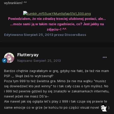
wybrankiem! ^^
Powiedziałem, że nie zdradzę trzeciej ulubionej postaci, ale...
...może sami ją w takim razie zgadniecie, co? Jest jakby na
zdjęciu~! ^^
Edytowano
Sierpień 25, 2013
przez DiscorsBass
Flutteryay
Napisano
Sierpień 25, 2013
Bardzo chętnie zagrałabym w grę, gdyby nie fakt, że też nie mam
PSP ._. Skąd żeś to wytrzasnął?
Poza tym 999 to też świetna gra. Mimo że nie ma wątku "musisz
się dowiedzieć kto jest winny" to i tak cały czas o tym myślisz. No
i 999 też pewnie gdzieś by się znalazło w zakamarkach internetu,
nawet jeżeli nie masz DS'a~
Ale nawet jak się ogląda let's play z 999 i tak czuje się prawie te
same emocje co w grze (w końcu to po części visual novel
)