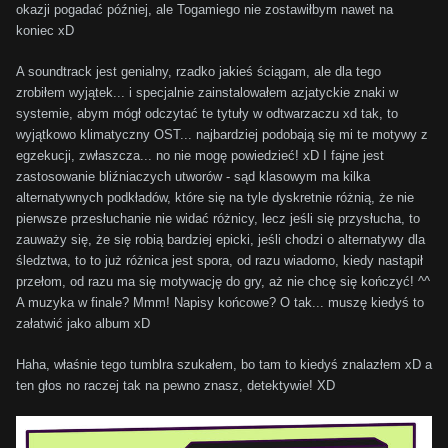
okazji pogadać później, ale Togamiego nie zostawiłbym nawet na
koniec xD
A soundtrack jest genialny, rzadko jakieś ściągam, ale dla tego
zrobiłem wyjątek... i specjalnie zainstalowałem azjatyckie znaki w
systemie, abym mógł odczytać te tytuły w odtwarzaczu xd tak, to
wyjątkowo klimatyczny OST... najbardziej podobają się mi te motywy z
egzekucji, zwłaszcza... no nie mogę powiedzieć! xD I fajne jest
zastosowanie bliźniaczych utworów - sąd klasowym ma kilka
alternatywnych podkładów, które się na tyle dyskretnie różnią, że nie
pierwsze przesłuchanie nie widać różnicy, lecz jeśli się przysłucha, to
zauważy się, że się robią bardziej epicki, jeśli chodzi o alternatywy dla
śledztwa, to to już różnica jest spora, od razu wiadomo, kiedy nastąpił
przełom, od razu ma się motywację do gry, aż nie chcę się kończyć! ^^
A muzyka w finale? Mmm! Napisy końcowe? O tak... muszę kiedyś to
załatwić jako album xD
Haha, właśnie tego tumblra szukałem, bo tam to kiedyś znalazłem xD a
ten głos no raczej tak na pewno znasz, detektywie! XD