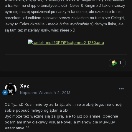
a trafiłem na shipp o tematyce... cóż, Celes & Kirigiri xD takich rzeczy
bym się raczej spodziewał po naszym fandomie, ale szczerze to nie
narzekam xd całkiem zabawne rzeczy znalazłem na tumblrze Celegiri,
jakby to Celes określiła -
macie bujną wyobraźnię
x) dałbym linka, ale
są tam też materiały
nsfw
, więc nieee xD
1
Xyz
Napisano
Wrzesień 2, 2013
Oż Ty... xD Kusi mnie by zerknąć, ale... nie zrobię tego, nie chcę
sobie popsuć miłego oglądania xD
Być może też wezmę się za grę, ale to już po anime. Obecnie
ogarniam inny ciekawy Visual Novel, a mianowicie Muv-Luv
Alternative ^^