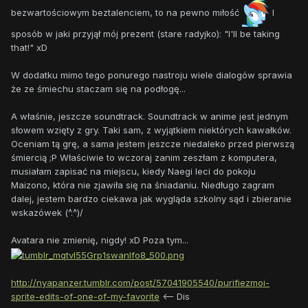
bezwartościowym beztalenciem, to na pewno miłość
I
sposób w jaki przyjął mój prezent (stare radyjko): "I'll be taking
that!" xD
W dodatku mimo tego ponurego nastroju wiele dialogów sprawia
że ze śmiechu staczam się na podłogę...
A właśnie, jeszcze soundtrack. Soundtrack w anime jest jednym
słowem wzięty z gry. Taki sam, z wyjątkiem niektórych kawałków.
Oceniam tą grę, a sama jestem jeszcze niedaleko przed pierwszą
śmiercią ;P Właściwie to wczoraj zanim zeszłam z komputera,
musiałam zapisać na miejscu, kiedy Naegi leci do pokoju
Maizono, która nie zjawiła się na śniadaniu. Niedługo zagram
dalej, jestem bardzo ciekawa jak wygląda szkolny sąd i zbieranie
wskazówek (^.^)/
Avatara nie zmienię, nigdy! xD Poza tym...
http://nyapanzer.tumblr.com/post/57041905540/purifiezmoi-
sprite-edits-of-one-of-my-favorite
<-- Dis