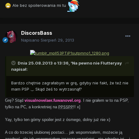
Ale bez spoilerowania mi tu
DiscorsBass
Napisano
Sierpień 29, 2013
Dnia 25.08.2013 o 13:36, 'Na pewno nie Flutteryay
napisał:
Bardzo chętnie zagrałabym w grę, gdyby nie fakt, że też nie
mam PSP ._. Skąd żeś to wytrzasnął?
Grę? Stąd
visualnovelaer.fuwanovel.org
. I nie grałem w to na PSP,
PPSSPP
tylko na PC, a konkretniej na
!! x]
Yay, tylko ten górny spoiler jest z ósmego, dolny już nie x)
A co do trzeciej ulubionej postaci... jak wspomniałem, możecie ją
zgadnąć, ale jak wspomniałem jeszcze wcześniej - nie zdradzę jej... i