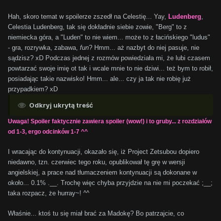
Hah, skoro temat w spoilerze zszedł na Celestię... Yay,
Ludenberg
,
Celestia Ludenberg, tak się dokładnie siebie zowie, "Berg" to z
niemiecka góra, a "Luden" to nie wiem... może to z łacińskiego "ludus"
- gra, rozrywka, zabawa,
fun
? Hmm... aż nazbyt do niej pasuje, nie
sądzisz? xD Podczas jednej z rozmów powiedziała mi, że lubi czasem
powtarzać swoje imię ot tak i wcale mnie to nie dziwi... też bym to robił,
posiadając takie nazwisko! Hmm... ale... czy ja tak nie robię już
przypadkiem? xD
Odkryj ukrytą treść
Uwaga! Spoiler faktycznie zawiera spoiler (wow!) i to gruby... z rozdziałów
od 1-3, ergo odcinków 1-7 ^^
I wracając do kontynuacji, okazało się, iż Project Zetsubou dopiero
niedawno, tzn. czerwiec tego roku, opublikował tę grę w wersji
angielskiej, a prace nad tłumaczeniem kontynuacji są dokonane w
około... 0.1% .__. Trochę więc chyba przyjdzie na nie mi poczekać ;__;
taka rozpacz, że hurray~! ^^
Właśnie... ktoś tu się miał brać za Madokę? Bo patrzajcie, co