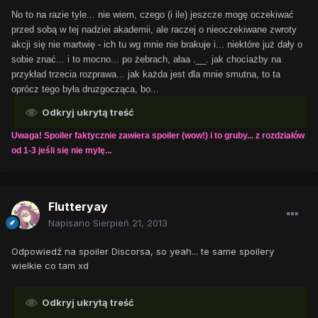
No to na razie tyle... nie wiem, czego (i ile) jeszcze mogę oczekiwać
przed sobą w tej nadziei akademii, ale raczej o nieoczekiwane zwroty
akcji się nie martwię - ich tu wg mnie nie brakuje i... niektóre już dały o
sobie znać... i to mocno... po żebrach, ałaa .__. jak chociażby na
przykład trzecia rozprawa... jak każda jest dla mnie smutna, to ta
oprócz tego była druzgocząca, bo...
Odkryj ukrytą treść
Uwaga! Spoiler faktycznie zawiera spoiler (wow!) i to gruby... z rozdziałów
od 1-3 jeśli się nie mylę...
Flutteryay
Napisano
Sierpień 21, 2013
Odpowiedź na spoiler Discorsa, so yeah... te same spoilery
wielkie co tam xd
Odkryj ukrytą treść