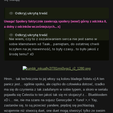
Odkryj ukrytą treść
Uwaga! Spoilery faktycznie zawierają spoilery (wow!) górny z odcinka 8,
a dolny z odcinków wcześniejszych... x]
Odkryj ukrytą treść
Nie wiem, czy to z oszukiwaniem serca nie jest samo w
sobie kłamstwem xd Taak... pamiętam, do ostatniej chwili
liczyłem na jej niewinność, to były czasy... to było jakoś z
środę temu? xD
Hmm... tak technicznie to jej włosy są koloru bladego fioletu x) A ten
panicz jest... ogólnie spoko, ale ciężko do człowieka dotrzeć, rzadko
ma się do czynienia z tak zadufanym w sobie typem, a skoro w serialu
pojawiła się Celestia to ten jakoś tak się mi skojarzył z... Bluebloodem
xD i... nie, nie ma szans na sojusz Genocyder + Yuno! >,< Yay,
zastanów się, to są przecież yandere, prędzej się pochlastają
wzajemnie niż stworzą duet, one duet mogą stworzyć tylko ze swoim