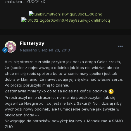
znalazłem... ZUO^2! xD
Flutteryay
Napisano
Sierpień 23, 2013
A mi się strasznie zrobiło przykro jak nasza droga Celes rzekła,
że (spoiler z najnowszego odcinka jak ktoś nie widział, ale nie
chce mi się robić spoilera bo to w sumie mały spoiler) jest tak
dobra w kłamaniu, że nawet udaje jej się okłamać własne serce.
Po prostu poruszyło mną to zdanie.
Zastanawia mnie tylko co to za koleś na końcu odcinka
Przestraszył mnie strasznie, normalnie podskoczyłam jak się
pojawił za Naegim xd I co jest nie tak z Sakurą? No... dzisiaj niby
wychodzi nowy odcinek, ale tłumaczenie pewnie jak zwykle w
okolicach środy -.-'
Nawiązując do obrazków powyżej: Kyubey + Monokuma = SAMO.
ZUO.