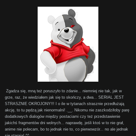
Zgadza się, mną też poruszyło to zdanie... niemniej nie tak, jak w
grze, raz, że wiedziałem jak się to skończy, a dwa... SERIAL JEST
STRASZNIE OKROJONY!!! I o ile w tytanach strasznie przedłużają
akcję, to tu pędzą jak nienormalni! .__. Nikomu nie zaszkodziłoby parę
dodatkowych dialogów między postaciami czy też przedstawienie
jakichś fragmentów dni wolnych... naprawdę, jeśli ktoś w to nie grał,
anime nie polecam, bo to jednak nie to, co pierwowzór... no ale jednak
się starają! ^^