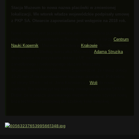
Stacja Muzeum to nowa nazwa placówki w zmienionej
lokalizacji. We wtorek władze wojewódzkie podpisały umowę
z PKP SA. Otwarcie zapowiadane jest wstępnie na 2018 rok.
Nowe muzeum jest przedstawiane jako nowoczesna placówka
kultury na wzór podobnych w Berlinie, Londynie, a także
Centrum
Nauki Kopernik
i Muzeum Lotnictwa w
Krakowie
. Koszt wyniesie
ok. 180 mln zł. Według marszałka Mazowsza
Adama Struzika
są
duże szanse na pozyskanie dotacji z UE na rewitalizację tego
zaniedbanego i niedostępnego obszaru Warszawy.
Wiceprezydent Michał Olszewski zapowiedział, że ratusz dołoży
15-20 mln zł na doprowadzenie lepszego dojazdu ul. Potrzebną
od strony Włoch i od ul. Jana Kazimierza z
Woli
do nowej
siedziby. Nie wykluczył też budowy nowego przystanku SKM-ki.
Dodał, że w pobliżu planowanego muzeum miasto szykuje nową
bazę techniczno-postojową dla szybkiej kolei miejskiej.