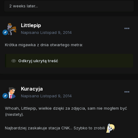
2 weeks later...
Littlepip
Napisano
Listopad 9, 2014
Krótka migawka z dnia otwartego metra:
Odkryj ukrytą treść
Kuracyja
Napisano
Listopad 9, 2014
Whoah, Littlepip, wielkie dzięki za zdjęcia, sam nie mogłem być
(niestety).
Najbardziej zaskakuje stacja CNK... Szybko to zrobili