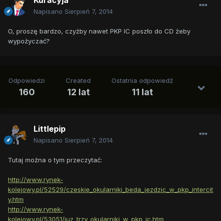
Kuracyja
Napisano
Sierpień 7, 2014
O, proszę bardzo, czyżby nawet PKP IC poszło do CD żeby
wypożyczać?
Odpowiedzi
Created
Ostatnia odpowiedź
160
12 lat
11 lat
Littlepip
Napisano
Sierpień 7, 2014
Tutaj można o tym przeczytać:
http://www.rynek-
kolejowy.pl/52529/czeskie_okularniki_beda_jezdzic_w_pkp_intercit
y.htm
http://www.rynek-
kolejowy.pl/53051/juz_trzy_okularniki_w_pkp_ic.htm