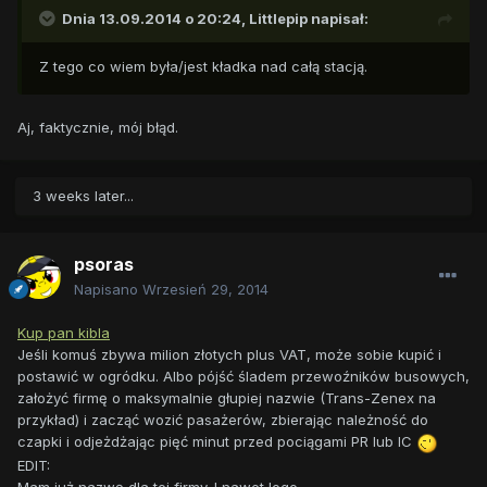
Dnia 13.09.2014 o 20:24, Littlepip napisał:
Z tego co wiem była/jest kładka nad całą stacją.
Aj, faktycznie, mój błąd.
3 weeks later...
psoras
Napisano
Wrzesień 29, 2014
Kup pan kibla
Jeśli komuś zbywa milion złotych plus VAT, może sobie kupić i
postawić w ogródku. Albo pójść śladem przewoźników busowych,
założyć firmę o maksymalnie głupiej nazwie (Trans-Zenex na
przykład) i zacząć wozić pasażerów, zbierając należność do
czapki i odjeżdżając pięć minut przed pociągami PR lub IC
EDIT:
Mam już nazwę dla tej firmy. I nawet logo.