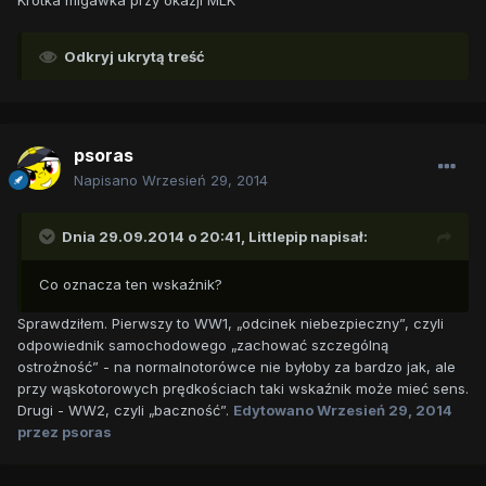
Krótka migawka przy okazji MLK
Odkryj ukrytą treść
psoras
Napisano
Wrzesień 29, 2014
Dnia 29.09.2014 o 20:41, Littlepip napisał:
Co oznacza ten wskaźnik?
Sprawdziłem. Pierwszy to WW1, „odcinek niebezpieczny”, czyli
odpowiednik samochodowego „zachować szczególną
ostrożność” - na normalnotorówce nie byłoby za bardzo jak, ale
przy wąskotorowych prędkościach taki wskaźnik może mieć sens.
Drugi - WW2, czyli „baczność”.
Edytowano
Wrzesień 29, 2014
przez psoras