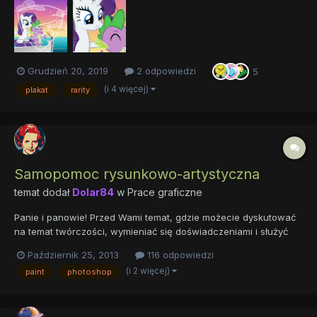
wodnym ponieważ mam zamiar go sprzedawać jeśli będzie duże
zainteresowanie. Obok jest fragment z próbk...
Grudzień 20, 2019
2 odpowiedzi
5
(i 4 więcej)
plakat
rarity
Samopomoc rysunkowo-artystyczna
temat dodał
Dolar84
w
Prace graficzne
Panie i panowie! Przed Wami temat, gdzie możecie dyskutować
na temat twórczości, wymieniać się doświadczeniami i służyć
radami tym, którzy dopiero szkolą się w szlachetnej sztuce
Październik 25, 2013
116 odpowiedzi
rysowania/animowania/ogólnego artystycznego tworzenia. Czy
(i 2 więcej)
paint
photoshop
chcecie porozmawiać o tworzeniu tła w rysunkach, c...