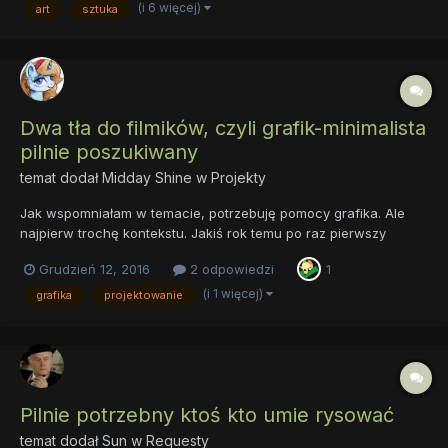
A to niewielka cząstka tego co...
(i 6 więcej)
art
sztuka
Dwa tła do filmików, czyli grafik-minimalista
pilnie poszukiwany
temat dodał
Midday Shine
w
Projekty
Jak wspomniałam w temacie, potrzebuję pomocy grafika. Ale
najpierw trochę kontekstu. Jakiś rok temu po raz pierwszy
usłyszałam "Kołysankę dla księżniczki" – i zakochałam się w tej
Grudzień 12, 2016
2 odpowiedzi
1
piosence na zabój. Wkrótce natrafiłam na kilka różnych polskich
wykonań. Wokalistki były na ogół zdolne, ale...
(i 1 więcej)
grafika
projektowanie
Pilnie potrzebny ktoś kto umie rysować
temat dodał
Sun
w
Requesty