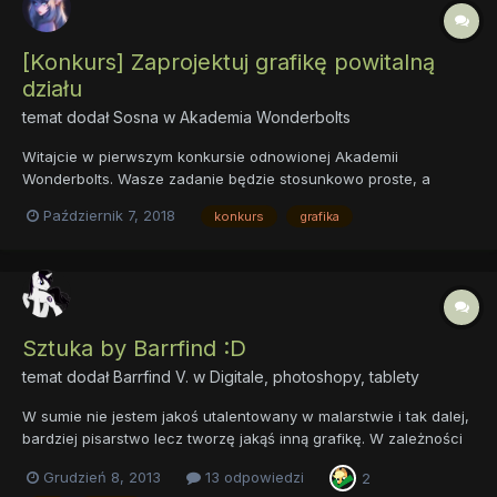
[Konkurs] Zaprojektuj grafikę powitalną
działu
temat dodał
Sosna
w
Akademia Wonderbolts
Witajcie w pierwszym konkursie odnowionej Akademii
Wonderbolts. Wasze zadanie będzie stosunkowo proste, a
mianowicie będzie to zaprojektowanie grafiki powitalnej działu.
Październik 7, 2018
konkurs
grafika
Zwycięzca oprócz tego, że dostąpi zaszczytu oglądania swojej
pracy w nagłówku działu otrzyma jeszcze forumowego
awarda....
Sztuka by Barrfind :D
temat dodał
Barrfind V.
w
Digitale, photoshopy, tablety
W sumie nie jestem jakoś utalentowany w malarstwie i tak dalej,
bardziej pisarstwo lecz tworzę jakąś inną grafikę. W zależności
co mi się zachce i co jest potrzebne. Tworze tapety, dam kilka z
Grudzień 8, 2013
13 odpowiedzi
2
nich. Te z serii My Little Diablo mi się podobają najbardziej więc: