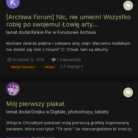
[Archiwa Forum] Nic, nie umiem! Wszystko
robię po swojemu! Łowię arty...
temat dodał
Kinkie Pie
w
Forumowe Archiwa
Kocham zbierać piękne i ciekawe arty, więc dlaczemu miałabym
nie dzielić się nimi z innymi? C: Cheat: tam są albumy
postaciowe. C: https://www.facebook.com/Derpy-Hooves-PL-
Grudzień 2, 2015
1 odpowiedź
My-little-Pony-Art-is-Magic-808136912597496/?ref=bookmarks
(i 7 więcej)
derpy hooves
derpy
(Fanpagea Kinkie Pie nie udostępniam bo nie chc...
Mój pierwszy plakat
temat dodał
Drejka
w
Digitale, photoshopy, tablety
Witajcie Chciałbym pokazać moją pierwszą grafikę inspirowaną
serialem, która nosi tytuł: "Tit-anic" (w staroangielskim tit znaczy
konik, kucyk). Poniżej zamieszczam cały obraz ze znakiem