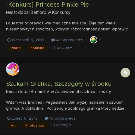
[Konkurs] Princess Pinkie Pie
temat dodał
Bafflord
w
Konkursy
Equestria to prawdziwie magiczne miejsce. Żyje tam wiele
niesamowitych stworzeń, których różnorodność potrafi wprawić
w osłupienie nawet najwytrwalszych podróżników. Jednak to nie
Wrzesień 6, 2013
41 odpowiedzi
2
przerażające mantikory, czy olbrzymie hydry stanowią gatunek
dominujący, tylko małe, niepozorne kucyki. Niech was jednak...
(i 2 więcej)
Pinkie
Konkurs
Szukam Grafika. Szczegóły w środku
temat dodał
BronieTV
w
Archiwum obrazków i reszty
Witam was Bronies i Pegasisters Jak wyżej napisałem szukam
grafika. A dokładniej: Potrzebuje zdolnego grafika który będzie
wspierał moje konto na "Youtube" Nie oceniaj mnie narazie. Nie
Lipiec 6, 2013
10 odpowiedzi
jestem amatorem miałem konto z około 1k subskrybcji. Więc
(i 1 więcej)
Art
Photoshop
nagrywaniem itp ja się spokojnie zajmę. Czemu nie...