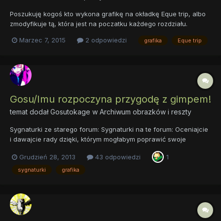
Poszukuję kogoś kto wykona grafikę na okładkę Eque trip, albo
zmodyfikuje tą, która jest na poczatku każdego rozdziału.
Jedyne warunki: - Nie może być za mała - Musi dotyczyć fanfika
Marzec 7, 2015
2 odpowiedzi
grafika
Eque trip
Eque trip, najlepiej żeby od razu mówiła o co w nim chodzi -
Musi dać się skonwertować na paletę CMYK bez zbyt wie...
Gosu/Imu rozpoczyna przygodę z gimpem!
temat dodał
Gosutokage
w
Archiwum obrazków i reszty
Sygnaturki ze starego forum: Sygnaturki na te forum: Oceniajcie
i dawajcie rady dzięki, którym mogłabym poprawić swoje
umiejętności graficzne
Grudzień 28, 2013
43 odpowiedzi
1
sygnaturki
grafika