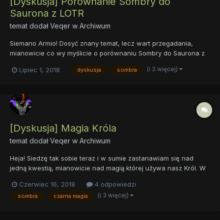
[Dyskusja] Porównanie Sombry do
Saurona z LOTR
temat dodał
Veqer
w
Archiwum
Siemano Armio! Dosyć znany temat, lecz wart przegadania,
mianowicie co wy myślicie o porównaniu Sombry do Saurona z
uniwersum Śródziemia? Waszym zdaniem mógł on być
(i 3 więcej)
Lipiec 1, 2018
dyskusja
sombra
jakąkolwiek inspiracją dla hasbro przy tworzeniu postaci króla?
Piszcie co myślicie!
[Dyskusja] Magia Króla
temat dodał
Veqer
w
Archiwum
Heja! Siedzę tak sobie teraz i w sumie zastanawiam się nad
jedną kwestią, mianowicie nad magią której używa nasz Król. W
całym serialu nikt poza Królem nie stosował tego rodzaju magii.
Czerwiec 16, 2018
4 odpowiedzi
Co prawda Celestia i Twilight potrafiły jej użyć i w dwóch
(i 3 więcej)
sombra
czarna magia
odcinkach sporadycznie to zrobiły, lecz potem już n...