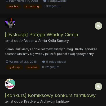
Październik 2, 2018
3 odpowiedzi
wykluczone, że tworząc Storma twórcy mlp movie czerpali
(i 3 więcej)
sombra
stormking
trochę z odcinków w których wystąpił Sombra. Nawet...
[Dyskusja] Potęga Władcy Cienia
temat dodał
Veqer
w
Armia Króla Sombry
Siema. Już kiedyś sobie rozmawialiśmy o magii Króla jednakże
zastanawialiśmy się wtedy jak Król poznał swój specyficzny
rodzaj magii. Natomiast do dziś w sumie nie było spekulacji na
Wrzesień 23, 2018
5 odpowiedzi
temat tego jak duża ta moc mogła być. Jak myślicie... Na którym
(i 1 więcej)
dyskusja
sombra
miejscu byłaby moc Króla Sombry w świe...
[Konkurs] Komiksowy konkurs fanfikowy
temat dodał
Kredke
w
Archiwum fanfików