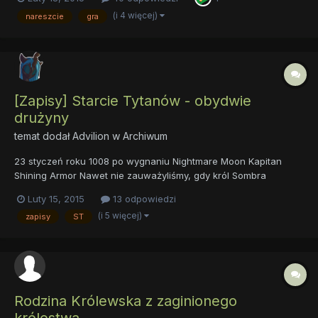
zimne, dzienne światło. Zawieszone przy ścianach świece nie
dysponowały przecież dostateczną mocą, by rozświetlić rozległe
(i 4 więcej)
nareszcie
gra
koryt...
[Zapisy] Starcie Tytanów - obydwie
drużyny
temat dodał
Advilion
w
Archiwum
23 styczeń roku 1008 po wygnaniu Nightmare Moon Kapitan
Shining Armor Nawet nie zauważyliśmy, gdy król Sombra
ponownie powstał, zebrał swoje siły i armię... Będziemy się
Luty 15, 2015
13 odpowiedzi
bronić, ale nie wiemy, jak długo wytrzymamy. Prawdopodobnie
(i 5 więcej)
zapisy
ST
nie zostało nam już dużo czasu. Wysyłamy prośbę o posiłk...
Rodzina Królewska z zaginionego
królestwa.