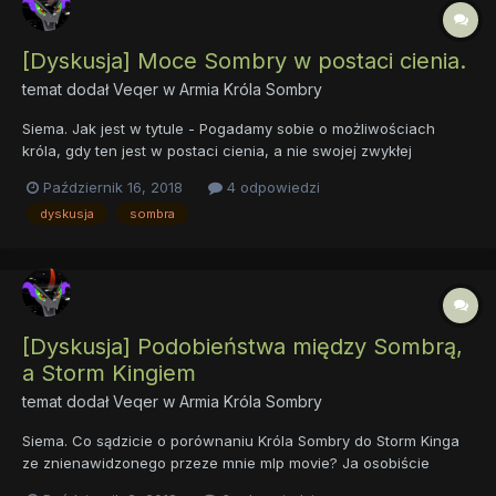
[Dyskusja] Moce Sombry w postaci cienia.
temat dodał
Veqer
w
Armia Króla Sombry
Siema. Jak jest w tytule - Pogadamy sobie o możliwościach
króla, gdy ten jest w postaci cienia, a nie swojej zwykłej
materialnej formie. Jak myślicie? Czy Sombra mógłby osiągać tą
Październik 16, 2018
4 odpowiedzi
postać na co dzień? Jakie ma dzięki temu możliwości?
dyskusja
sombra
Zauważmy, że Król w postaci Cienia był w stanie pokryć...
[Dyskusja] Podobieństwa między Sombrą,
a Storm Kingiem
temat dodał
Veqer
w
Armia Króla Sombry
Siema. Co sądzicie o porównaniu Króla Sombry do Storm Kinga
ze znienawidzonego przeze mnie mlp movie? Ja osobiście
widzę między nimi całkiem sporo podobieństw i wcale nie