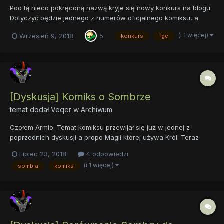
Pod tą nieco pokręconą nazwą kryje się nowy konkurs na blogu.
Dotyczyć będzie jednego z numerów oficjalnego komiksu, a
konkursowymi pracami będą tym razem fanfiki. Tomik o którym
(i 1 więcej)
Wrzesień 9, 2018
5
konkurs
fge
mowa został wydany w naszym kraju przez wydawnictwo
Egmont Polska. Jest to dziewiąty numer komiksu, pod tytułem
„Oblężeni...
[Dyskusja] Komiks o Sombrze
temat dodał
Veqer
w
Archiwum
Czołem Armio. Temat komiksu przewijał się już w jednej z
poprzednich dyskusji a propo Magii której używa Król. Teraz
jednak pomyślałem, że warto by było ogółem podyskutować o
Lipiec 23, 2018
4 odpowiedzi
samym komiksie. Co więc wy o nim sądzicie i jak podoba się
(i 1 więcej)
sombra
komiks
wam geneza Króla która została tam przedstawiona i co
waszym...