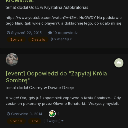
temat dodał Gość w
Krystalina Autokratorias
https://www.youtube.com/watch?v=t2Mt-HuOWDY Na podstawie
tego filmu (jak wkleić player?), a dokładniej tego, co udało mi się
zrozumieć dzięki mojej niepełnej, ale w miare wystarczającej
Styczeń 22, 2015
10 odpowiedzi
biegłości z języka angielskiego i obrazków, stworzyłam sobie
(i 6 więcej)
Sombra
Crystalis
teorię, która mi niemal rekonstruuje wydarzenia...
[event] Odpowiedzi do "Zapytaj Króla
Sombrę"
temat dodał
Czarny
w
Dawne Dzieje
A więc! Oto, gdy już zapomnieli zapewne o Królu Sombrze... Gdy
został on pokonany przez Główne Bohaterki... Wszyscy myśleli,
że odszedł... Że wyparował... A On tylko czekał, aż stanie się
Czerwiec 3, 2014
2
wystarczająco silny, by móc... Odpowiedzieć na Wasze pytania!
Kró-lu... Jesteś g...gotowy, by...
(i 1 więcej)
Sombra
Król