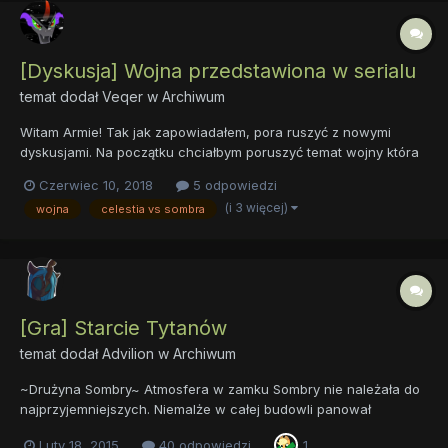
[Dyskusja] Wojna przedstawiona w serialu
temat dodał
Veqer
w
Archiwum
Witam Armie! Tak jak zapowiadałem, pora ruszyć z nowymi
dyskusjami. Na początku chciałbym poruszyć temat wojny która
była przedstawiona w serialu, mianowicie mówię tu o tym co
Czerwiec 10, 2018
5 odpowiedzi
mieliśmy okazje zauważyć w sezonie piątym, a konkretniej 25
(i 3 więcej)
wojna
celestia vs sombra
odcinku ów sezonu. Mogliśmy zobaczyć w tym odcinku wojnę
po...
[Gra] Starcie Tytanów
temat dodał
Advilion
w
Archiwum
~Drużyna Sombry~ Atmosfera w zamku Sombry nie należała do
najprzyjemniejszych. Niemalże w całej budowli panował
półmrok, poza tymi nielicznymi miejscami, w które docierało
Luty 18, 2015
40 odpowiedzi
1