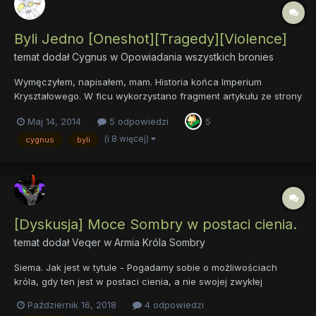
Byli Jedno [Oneshot][Tragedy][Violence]
temat dodał
Cygnus
w
Opowiadania wszystkich bronies
Wymęczyłem, napisałem, mam. Historia końca Imperium
Kryształowego. W ficu wykorzystano fragment artykułu ze strony
kosciol.pl Zapraszam do czytania. Byli Jedno
Maj 14, 2014
5 odpowiedzi
5
(i 8 więcej)
cygnus
byli
[Dyskusja] Moce Sombry w postaci cienia.
temat dodał
Veqer
w
Armia Króla Sombry
Siema. Jak jest w tytule - Pogadamy sobie o możliwościach
króla, gdy ten jest w postaci cienia, a nie swojej zwykłej
materialnej formie. Jak myślicie? Czy Sombra mógłby osiągać tą
Październik 16, 2018
4 odpowiedzi
postać na co dzień? Jakie ma dzięki temu możliwości?