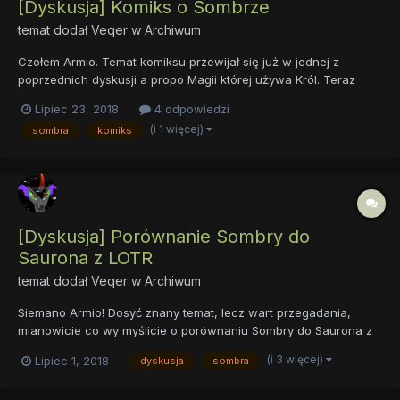
[Dyskusja] Komiks o Sombrze
temat dodał
Veqer
w
Archiwum
Czołem Armio. Temat komiksu przewijał się już w jednej z
poprzednich dyskusji a propo Magii której używa Król. Teraz
jednak pomyślałem, że warto by było ogółem podyskutować o
Lipiec 23, 2018
4 odpowiedzi
samym komiksie. Co więc wy o nim sądzicie i jak podoba się
(i 1 więcej)
sombra
komiks
wam geneza Króla która została tam przedstawiona i co
waszym...
[Dyskusja] Porównanie Sombry do
Saurona z LOTR
temat dodał
Veqer
w
Archiwum
Siemano Armio! Dosyć znany temat, lecz wart przegadania,
mianowicie co wy myślicie o porównaniu Sombry do Saurona z
uniwersum Śródziemia? Waszym zdaniem mógł on być
(i 3 więcej)
Lipiec 1, 2018
dyskusja
sombra
jakąkolwiek inspiracją dla hasbro przy tworzeniu postaci króla?
Piszcie co myślicie!