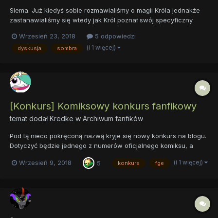
Siema. Już kiedyś sobie rozmawialiśmy o magii Króla jednakże
zastanawialiśmy się wtedy jak Król poznał swój specyficzny
rodzaj magii. Natomiast do dziś w sumie nie było spekulacji na
Wrzesień 23, 2018
5 odpowiedzi
temat tego jak duża ta moc mogła być. Jak myślicie... Na którym
(i 1 więcej)
dyskusja
sombra
miejscu byłaby moc Króla Sombry w świe...
[Konkurs] Komiksowy konkurs fanfikowy
temat dodał
Kredke
w
Archiwum fanfików
Pod tą nieco pokręconą nazwą kryje się nowy konkurs na blogu.
Dotyczyć będzie jednego z numerów oficjalnego komiksu, a
konkursowymi pracami będą tym razem fanfiki. Tomik o którym
(i 1 więcej)
Wrzesień 9, 2018
5
konkurs
fge
mowa został wydany w naszym kraju przez wydawnictwo
Egmont Polska. Jest to dziewiąty numer komiksu, pod tytułem
„Oblężeni...