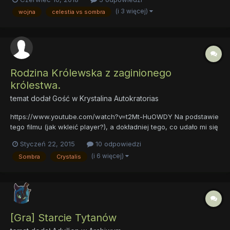
mieliśmy okazje zauważyć w sezonie piątym, a konkretniej 25
(i 3 więcej)
wojna
celestia vs sombra
odcinku ów sezonu. Mogliśmy zobaczyć w tym odcinku wojnę
po...
Rodzina Królewska z zaginionego
królestwa.
temat dodał Gość w
Krystalina Autokratorias
https://www.youtube.com/watch?v=t2Mt-HuOWDY Na podstawie
tego filmu (jak wkleić player?), a dokładniej tego, co udało mi się
zrozumieć dzięki mojej niepełnej, ale w miare wystarczającej
Styczeń 22, 2015
10 odpowiedzi
biegłości z języka angielskiego i obrazków, stworzyłam sobie
(i 6 więcej)
Sombra
Crystalis
teorię, która mi niemal rekonstruuje wydarzenia...
[Gra] Starcie Tytanów