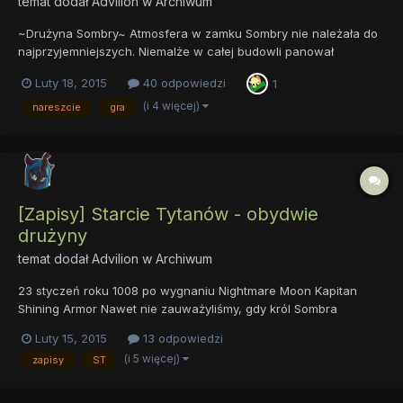
temat dodał
Advilion
w
Archiwum
~Drużyna Sombry~ Atmosfera w zamku Sombry nie należała do
najprzyjemniejszych. Niemalże w całej budowli panował
półmrok, poza tymi nielicznymi miejscami, w które docierało
Luty 18, 2015
40 odpowiedzi
1
zimne, dzienne światło. Zawieszone przy ścianach świece nie
dysponowały przecież dostateczną mocą, by rozświetlić rozległe
(i 4 więcej)
nareszcie
gra
koryt...
[Zapisy] Starcie Tytanów - obydwie
drużyny
temat dodał
Advilion
w
Archiwum
23 styczeń roku 1008 po wygnaniu Nightmare Moon Kapitan
Shining Armor Nawet nie zauważyliśmy, gdy król Sombra
ponownie powstał, zebrał swoje siły i armię... Będziemy się
Luty 15, 2015
13 odpowiedzi
bronić, ale nie wiemy, jak długo wytrzymamy. Prawdopodobnie
(i 5 więcej)
zapisy
ST
nie zostało nam już dużo czasu. Wysyłamy prośbę o posiłk...