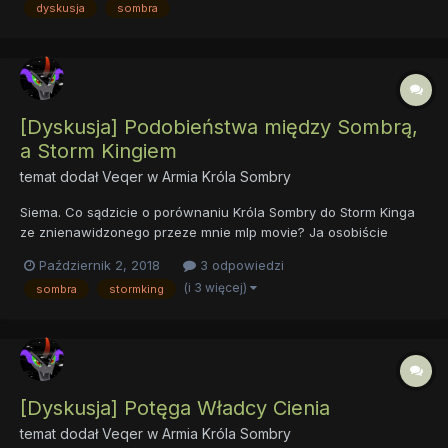
dyskusja
sombra
Zauważmy, że Król w postaci Cienia był w stanie pokryć...
[Dyskusja] Podobieństwa między Sombrą,
a Storm Kingiem
temat dodał
Veqer
w
Armia Króla Sombry
Siema. Co sądzicie o porównaniu Króla Sombry do Storm Kinga
ze znienawidzonego przeze mnie mlp movie? Ja osobiście
widzę między nimi całkiem sporo podobieństw i wcale nie
Październik 2, 2018
3 odpowiedzi
wykluczone, że tworząc Storma twórcy mlp movie czerpali
(i 3 więcej)
sombra
stormking
trochę z odcinków w których wystąpił Sombra. Nawet...
[Dyskusja] Potęga Władcy Cienia
temat dodał
Veqer
w
Armia Króla Sombry