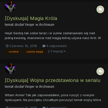
[Dyskusja] Magia Króla
temat dodał
Veqer
w
Archiwum
Heja! Siedzę tak sobie teraz i w sumie zastanawiam się nad
jedną kwestią, mianowicie nad magią której używa nasz Król. W
całym serialu nikt poza Królem nie stosował tego rodzaju magii.
Czerwiec 16, 2018
4 odpowiedzi
Co prawda Celestia i Twilight potrafiły jej użyć i w dwóch
(i 3 więcej)
sombra
czarna magia
odcinkach sporadycznie to zrobiły, lecz potem już n...
[Dyskusja] Wojna przedstawiona w serialu
temat dodał
Veqer
w
Archiwum
Witam Armie! Tak jak zapowiadałem, pora ruszyć z nowymi
dyskusjami. Na początku chciałbym poruszyć temat wojny która
była przedstawiona w serialu, mianowicie mówię tu o tym co
Czerwiec 10, 2018
5 odpowiedzi