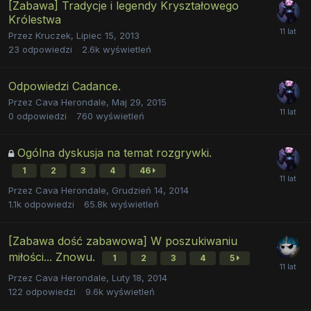
[Zabawa] Tradycje i legendy Kryształowego
Królestwa
Przez
Kruczek
,
Lipiec 15, 2013
23
odpowiedzi
2.6k
wyświetleń
Odpowiedzi Cadance.
Przez
Cava Herondale
,
Maj 29, 2015
0
odpowiedzi
760
wyświetleń
Ogólna dyskusja na temat rozgrywki.
1
2
3
4
46
Przez
Cava Herondale
,
Grudzień 14, 2014
1.1k
odpowiedzi
65.8k
wyświetleń
[Zabawa dość zabawowa] W poszukiwaniu
miłości... Znowu.
1
2
3
4
5
Przez
Cava Herondale
,
Luty 18, 2014
122
odpowiedzi
9.6k
wyświetleń