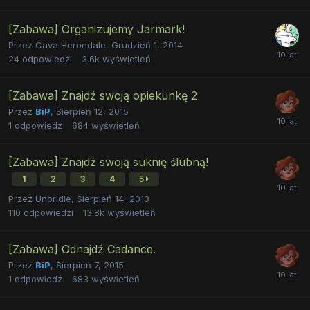
[Zabawa] Organizujemy Jarmark!
Przez
Cava Herondale
,
Grudzień 1, 2014
24
odpowiedzi
3.6k
wyświetleń
[Zabawa] Znajdź swoją opiekunkę 2
Przez
BiP
,
Sierpień 12, 2015
1
odpowiedź
684
wyświetleń
[Zabawa] Znajdź swoją suknię ślubną!
1
2
3
4
5
Przez
Unbridle
,
Sierpień 14, 2013
110
odpowiedzi
13.8k
wyświetleń
[Zabawa] Odnajdź Cadance.
Przez
BiP
,
Sierpień 7, 2015
1
odpowiedź
683
wyświetleń