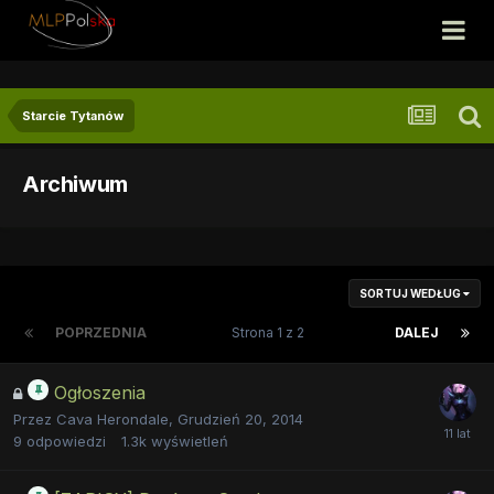
Starcie Tytanów
Archiwum
SORTUJ WEDŁUG
POPRZEDNIA
Strona 1 z 2
DALEJ
Ogłoszenia
Przez
Cava Herondale
,
Grudzień 20, 2014
9
odpowiedzi
1.3k
wyświetleń