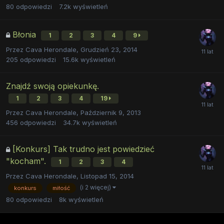
80
odpowiedzi
7.2k
wyświetleń
Błonia
1
2
3
4
9
Przez
Cava Herondale
,
Grudzień 23, 2014
205
odpowiedzi
15.6k
wyświetleń
Znajdź swoją opiekunkę.
1
2
3
4
19
Przez
Cava Herondale
,
Październik 9, 2013
456
odpowiedzi
34.7k
wyświetleń
[Konkurs] Tak trudno jest powiedzieć
"kocham".
1
2
3
4
Przez
Cava Herondale
,
Listopad 15, 2014
(i 2 więcej)
konkurs
miłość
80
odpowiedzi
8k
wyświetleń