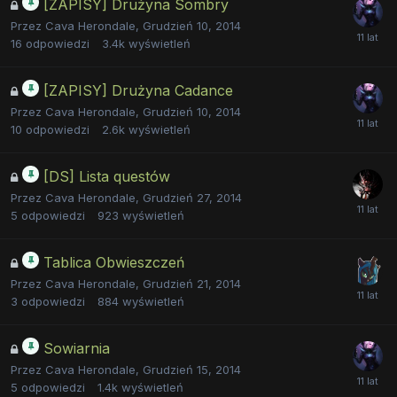
[ZAPISY] Drużyna Sombry
Przez
Cava Herondale
,
Grudzień 10, 2014
16
odpowiedzi
3.4k
wyświetleń
[ZAPISY] Drużyna Cadance
Przez
Cava Herondale
,
Grudzień 10, 2014
10
odpowiedzi
2.6k
wyświetleń
[DS] Lista questów
Przez
Cava Herondale
,
Grudzień 27, 2014
5
odpowiedzi
923
wyświetleń
Tablica Obwieszczeń
Przez
Cava Herondale
,
Grudzień 21, 2014
3
odpowiedzi
884
wyświetleń
Sowiarnia
Przez
Cava Herondale
,
Grudzień 15, 2014
5
odpowiedzi
1.4k
wyświetleń