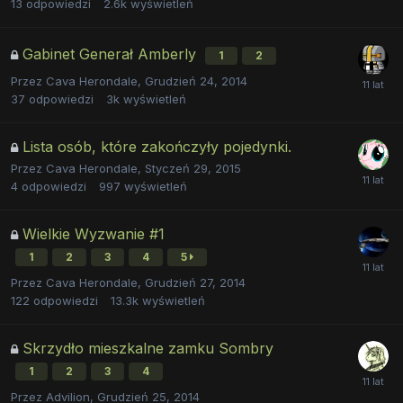
13
odpowiedzi
2.6k
wyświetleń
Gabinet Generał Amberly
1
2
Przez
Cava Herondale
,
Grudzień 24, 2014
37
odpowiedzi
3k
wyświetleń
Lista osób, które zakończyły pojedynki.
Przez
Cava Herondale
,
Styczeń 29, 2015
4
odpowiedzi
997
wyświetleń
Wielkie Wyzwanie #1
1
2
3
4
5
Przez
Cava Herondale
,
Grudzień 27, 2014
122
odpowiedzi
13.3k
wyświetleń
Skrzydło mieszkalne zamku Sombry
1
2
3
4
Przez
Advilion
,
Grudzień 25, 2014