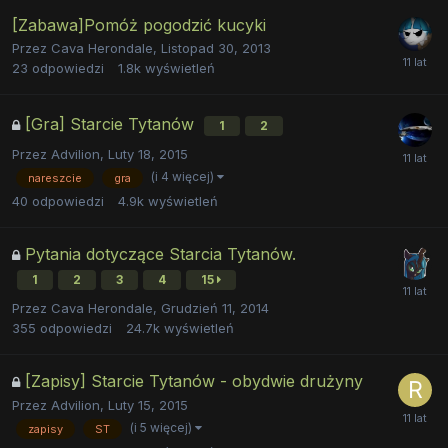
[Zabawa]Pomóż pogodzić kucyki
Przez
Cava Herondale
,
Listopad 30, 2013
23
odpowiedzi
1.8k
wyświetleń
[Gra] Starcie Tytanów
1
2
Przez
Advilion
,
Luty 18, 2015
(i 4 więcej)
nareszcie
gra
40
odpowiedzi
4.9k
wyświetleń
Pytania dotyczące Starcia Tytanów.
1
2
3
4
15
Przez
Cava Herondale
,
Grudzień 11, 2014
355
odpowiedzi
24.7k
wyświetleń
[Zapisy] Starcie Tytanów - obydwie drużyny
Przez
Advilion
,
Luty 15, 2015
(i 5 więcej)
zapisy
ST