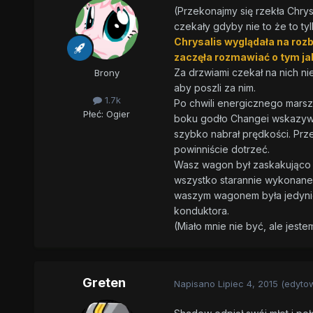
(Przekonajmy się rzekła Chrys
czekały gdyby nie to że to ty
Chrysalis wyglądała na rozb
zaczęła rozmawiać o tym ja
Za drzwiami czekał na nich n
Brony
aby poszli za nim.
1.7k
Po chwili energicznego marsz
Płeć:
Ogier
boku godło Changei wskazywało
szybko nabrał prędkości. Prz
powinniście dotrzeć.
Wasz wagon był zaskakująco wy
wszystko starannie wykonane 
waszym wagonem była jedynie 
konduktora.
(Miało mnie nie być, ale jest
Greten
Napisano
Lipiec 4, 2015
(edyto