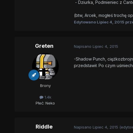
- Dziurka, Podmieniec z Cante
(btw, Arcek, mogłeś trochę o
Edytowano
Lipiec 4, 2015
prz
Greten
Napisano
Lipiec 4, 2015
-Shadow Punch, ciężkozbrojny 
przedstawił. Po czym uśmiechn
Brony
1.4k
Płeć:
Neko
Riddle
Napisano
Lipiec 4, 2015
(edyto