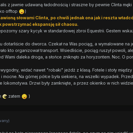
alis z jawnie udawaną ładodnością i straszne by pewnie Clinta męki
lko offtop
)
awioną słowami Clinta, po chwili jednak ona jak i reszta władc
k powstrzymać ekspansję sił chaosu.
iepozorny szary kycyk w standardowej zbroi Equestrii. Gestem wska
u dotarliście do dworca. Czekał na Was pociąg, a wymalowane na 
 kto organizował transport. Wsiedliście, pociąg ruszył powoli, al
ed Wami daleka droga, a słońce zniknęło za horyzontem. Noc. O po
godny, widać nawet "robaki" jeżdż z klasą. Fotele i stoły między 
i mocne. Na górnej półce była siekiera, na wszelki wypadek. Przed
lokomotywa. Drzwi były zamknięte, a przez okienko w nich widziel
em
zatem
)
wany)