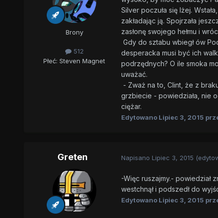
Silver poczuła się lżej. Wstał
zakładając ją. Spojrzała jeszc
zasłonę swojego hełmu i wróci
Brony
Gdy do sztabu wbiegł ów Podm
512
desperacka musi być ich walk
Płeć:
Steven Magnet
podrzędnych? O ile smoka moż
uważać.
- Zważ na to, Clint, że z br
grzbiecie - powiedziała, nie 
ciężar.
Edytowano
Lipiec 3, 2015
prze
Greten
Napisano
Lipiec 3, 2015
(edyto
-Więc ruszajmy.- powiedział 
westchnął i podszedł do wyjś
Edytowano
Lipiec 3, 2015
prz