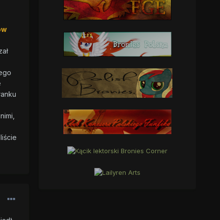
ów
zał
jego
e
ranku
nimi,
iście