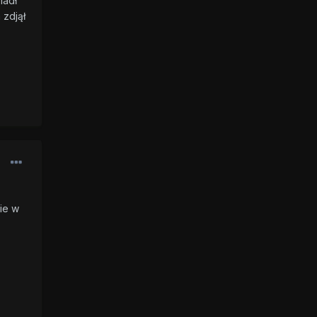
iadł
 zdjął
ie w