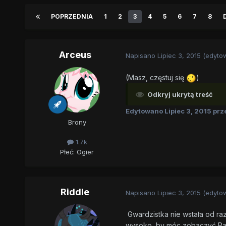
POPRZEDNIA
1
2
3
4
5
6
7
8
Arceus
Napisano
Lipiec 3, 2015
(edyto
(Masz, częstuj się
)
Odkryj ukrytą treść
Edytowano
Lipiec 3, 2015
prz
Brony
1.7k
Płeć:
Ogier
Riddle
Napisano
Lipiec 3, 2015
(edyto
Gwardzistka nie wstała od raz
wysoko, by móc zobaczyć Pani 