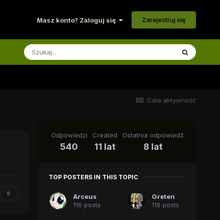
Zarejestruj się
Masz konto? Zaloguj się
Cała aktywność
Odpowiedzi
Created
Ostatnia odpowiedź
540
11 lat
8 lat
TOP POSTERS IN THIS TOPIC
0
Arceus
Greten
116 posts
116 posts