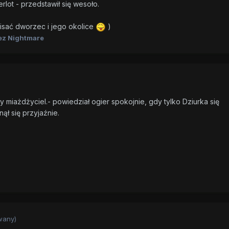
rlot - przedstawił się wesoło.
pisać dworzec i jego okolice
)
ez Nightmare
miażdżyciel.- powiedział ogier spokojnie, gdy tylko Dziurka się
ął się przyjaźnie.
wany)