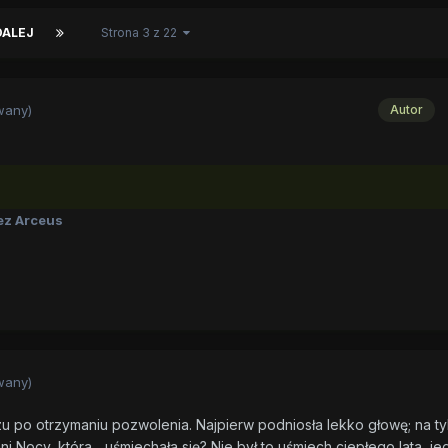
DALEJ
Strona 3 z 22
wany)
Autor
ez Arceus
wany)
u po otrzymaniu pozwolenia. Najpierw podniosła lekko głowę; na ty
Nocy, która... uśmiechała się? Nie był to uśmiech ciepłego lata, je