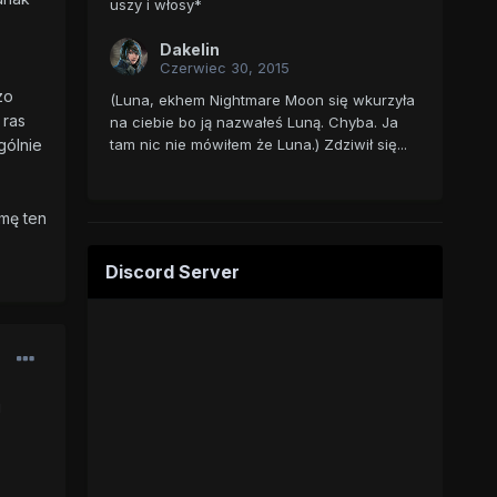
uszy i włosy*
Dakelin
Czerwiec 30, 2015
zo
(Luna, ekhem Nightmare Moon się wkurzyła
 ras
na ciebie bo ją nazwałeś Luną. Chyba. Ja
tam nic nie mówiłem że Luna.) Zdziwił się...
gólnie
jmę ten
Discord Server
i