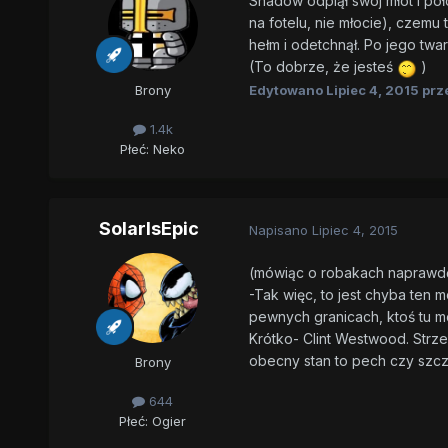
Shadow odpiął swój młot i poł
na fotelu, nie młocie), czemu t
hełm i odetchnął. Po jego twa
(To dobrze, że jesteś
)
Edytowano
Lipiec 4, 2015
prz
Brony
1.4k
Płeć:
Neko
SolarIsEpic
Napisano
Lipiec 4, 2015
(mówiąc o robakach naprawdę
-Tak więc, to jest chyba ten
pewnych granicach, ktoś tu 
Krótko- Clint Westwood. Strze
obecny stan to pech czy szcz
Brony
644
Płeć:
Ogier