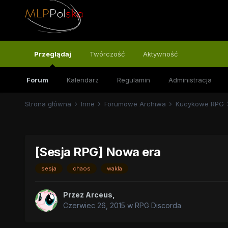
Przeglądaj
Twórczość
Aktywność
Forum
Kalendarz
Regulamin
Administracja
Strona główna
Inne
Forumowe Archiwa
Kucykowe RPG
[Sesja RPG] Nowa era
sesja
chaos
wakla
Przez
Arceus
,
Czerwiec 26, 2015
w
RPG Discorda