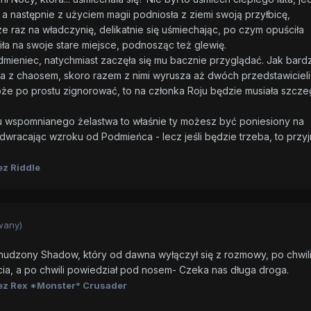
a, a następnie z użyciem magii podniosła z ziemi swoją przyłbicę,
ze raz na władczynię, delikatnie się uśmiechając, po czym opuściła
ła na swoje stare miejsce, podnosząc też glewię.
ieniec, natychmiast zaczęła się mu bacznie przyglądać. Jak bard
a z chaosem, skoro razem z nimi wyrusza aż dwóch przedstawicieli
e po prostu zignorować, to na członka Roju będzie musiała szcze
aku wspomnianego żelastwa to właśnie ty możesz być poniesiony na
odwracając wzroku od Podmieńca - lecz jeśli będzie trzeba, to przy
z Riddle
wany)
znudzony Shadow, który od dawna wyłączył się z rozmowy, po chwil
cia, a po chwili powiedział pod nosem- Czeka nas długa droga.
ez Rex *Monster* Crusader