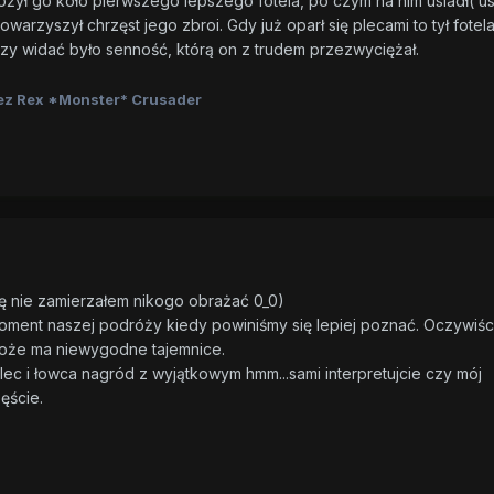
ożył go koło pierwszego lepszego fotela, po czym na nim usiadł( us
owarzyszył chrzęst jego zbroi. Gdy już oparł się plecami to tył fotela
rzy widać było senność, którą on z trudem przezwyciężał.
ez Rex *Monster* Crusader
 nie zamierzałem nikogo obrażać 0_0)
 moment naszej podróży kiedy powiniśmy się lepiej poznać. Oczywiśc
może ma niewygodne tajemnice.
lec i łowca nagród z wyjątkowym hmm...sami interpretujcie czy mój
ęście.