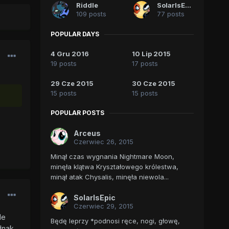
Riddle
SolarIsEpic
109 posts
77 posts
POPULAR DAYS
4 Gru 2016
10 Lip 2015
19 posts
17 posts
29 Cze 2015
30 Cze 2015
15 posts
15 posts
POPULAR POSTS
Arceus
Czerwiec 26, 2015
Minął czas wygnania Nightmare Moon,
minęła klątwa Kryształowego królestwa,
minął atak Chysalis, minęła niewola...
SolarIsEpic
Czerwiec 29, 2015
le
Będę leprzy *podnosi ręce, nogi, głowę,
dnak