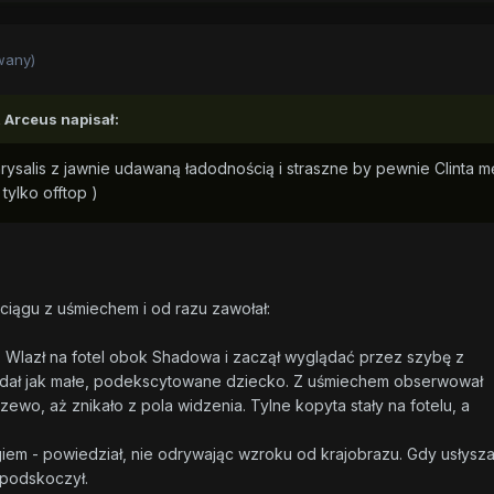
wany)
 Arceus napisał:
rysalis z jawnie udawaną ładodnością i straszne by pewnie Clinta m
tylko offtop )
ciągu z uśmiechem i od razu zawołał:
ił. Wlazł na fotel obok Shadowa i zaczął wyglądać przez szybę z
lądał jak małe, podekscytowane dziecko. Z uśmiechem obserwował
wo, aż znikało z pola widzenia. Tylne kopyta stały na fotelu, a
iem - powiedział, nie odrywając wzroku od krajobrazu. Gdy usłysza
i podskoczył.