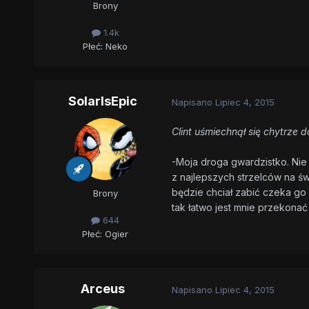
Brony
1.4k
Płeć:
Neko
SolarIsEpic
Napisano
Lipiec 4, 2015
Clint uśmiechnął się chytrze do
-Moja droga gwardzistko. Nie
z najlepszych strzelców na św
będzie chciał zabić czeka go
Brony
tak łatwo jest mnie przekona
644
Płeć:
Ogier
Arceus
Napisano
Lipiec 4, 2015