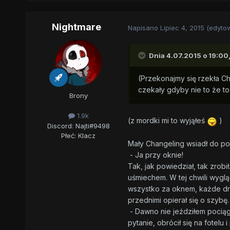
Nightmare
Napisano
Lipiec 4, 2015
(edyto
Dnia 4.07.2015 o 19:00,
(Przekonajmy się rzekła Ch
czekały gdyby nie to że to 
Brony
1.9k
(z mordki mi to wyjąłeś
)
Discord: Najti#9498
Płeć:
Klacz
Mały Changeling wsiadł do po
- Ja przy oknie!
Tak, jak powiedział, tak zrob
uśmiechem. W tej chwili wyg
wszystko za oknem, każde drze
przednimi opierał się o szybę.
- Dawno nie jeździłem pociąg
pytanie, obrócił się na fotelu 