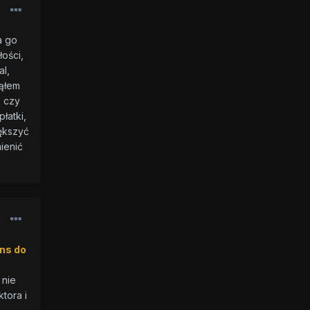
a go
ości,
al,
ząłem
, czy
łatki,
iększyć
ienić
ns do
 nie
tora i