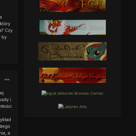
a
który
na? Czy
m by
ej
sady i
iłości
zykład
atego
ia, a