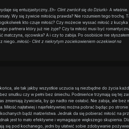
ydaje się entuzjastyczny...Eh-
Clint zwrócił się do Dziurki
- A właśnie.
mniały. Wy się żywicie miłością prawda? Nie rozumiem tego trochę. T
gokolwiek kto czuje miłość? Czy możecie wyssać miłość z kucyka 
ego partnera który już nie żyje? Czy ta miłość musi być romantycz
ć matczyna, ojcowska? A i czy to zabija. Po osobiście nie słyszałe
z niego...miłość-
Clint z niekrytym zaciekawieniem oczekiwał na
końca, ale tak jakby wszystkie uczucia są niezbędne do życia każd
i bez smutku czy w pełni bez śmiechu. Podmieńce trzymają się tej za
as zmieniają żywiciela, by go nadto nie osłabić. Nie zabija, ale bez m
a. Miłość najłatwiej i najefektywniej można pobrać będąc po stronie
zakochanych bądź małżeństwa. Jednak da się pobierać miłość na pr
ednak jest to mało efektywne i wymagające większego skupienia. Dl
 się pod kochanego, jedni by ułatwić sobie zdobywanie pożywien