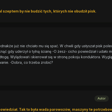
 szeptem by nie budzić tych, których nie obudził pisk.
ednakże już nie chciało mu się spać. W chwili gdy usłyszał pisk polec
rzyknąć gdy uderzył o tylną ścianę -O żesz- cicho powiedział i udało m
łogę. Wylądował i skierował się w stronę pokoju konduktora. Wygl
wanie. -Dobra, co trzeba zrobić?
Autor
owiedział. Tak to była wada parowozów, maszyny te potrzebo