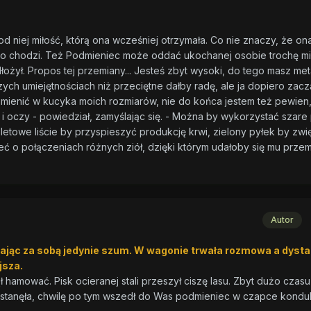
od niej miłość, którą ona wcześniej otrzymała. Co nie znaczy, że on
 co chodzi. Też Podmieniec może oddać ukochanej osobie trochę mił
łożył. Propos tej przemiany... Jesteś zbyt wysoki, do tego masz met
h umiejętnościach niż przeciętne dałby radę, ale ja dopiero zac
zemienić w kucyka moich rozmiarów, nie do końca jestem też pewien
 i oczy - powiedział, zamyślając się. - Można by wykorzystać szare p
oletowe liście by przyspieszyć produkcję krwi, zielony pyłek by zw
zeć o połączeniach różnych ziół, dzięki którym udałoby się mu przem
Autor
iając za sobą jedynie szum. W wagonie trwała rozmowa a dysta
jsza.
hamować. Pisk ocieranej stali przeszył ciszę lasu. Zbyt dużo czasu
stanęła, chwilę po tym wszedł do Was podmieniec w czapce konduk