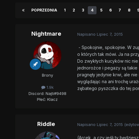
POPRZEDNIA
1
2
3
4
5
6
7
8
Nightmare
Napisano
Lipiec 7, 2015
- Spokojnie, spokojnie. W zup
o których tak mówi. Ja na prz
Do zwykłych kucyków nic nie 
jednorożce i pegazy są takie 
pragnęły jedynie krwi, ale ni
Brony
wyglądając na ani trochę ura
1.9k
zębatego pyszczka do tej po
Discord: Najti#9498
Płeć:
Klacz
Riddle
Napisano
Lipiec 7, 2015
(edyto
(Arcek, a czy jeśli ty będziesz 