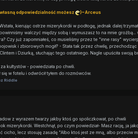
Na własną odpowiedzialność możesz
)~Arceus
Wstała, kierując ostrze mizerykordii w podłogę, jednak dalej trzymał
 powinniśmy walczyć między sobą i wymuszasz to na mnie groźbą... 
a? Czy już zapomniałeś, co musieliśmy przez te "inne rasy" wycier
ojowisk i zbiorowych mogił? - Stała tak przez chwilę, przechodząc
ntem i Dziurką, słuchając tego ostatniego. Nagle upuściła swoją b
 za kultystów - powiedziała po chwili.
się w fotelu i odwrócił tyłem do rozmówców.
z Riddle
adow z wyrazem twarzy jakby ktoś go spoliczkował, po chwili
ok mizerykordii. Westchnął, po czym powiedział- Masz rację, ja jak
cicho, lecz stosuję zasadę "Albo ktoś jest ze mną, albo przeciw m