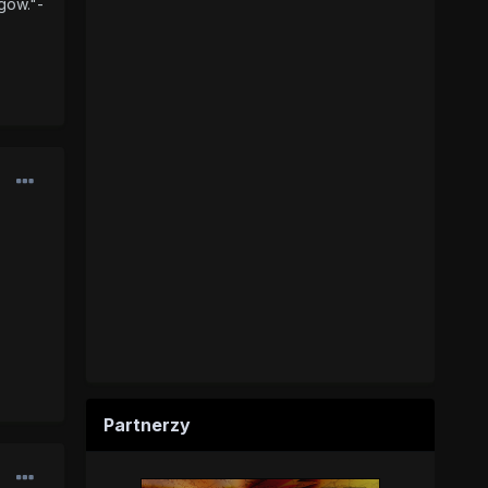
gów."-
Partnerzy