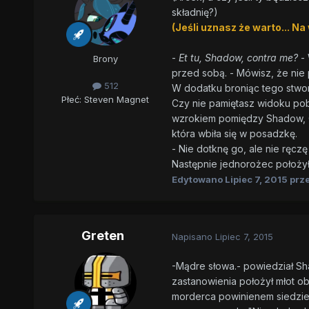
składnię?)
(Jeśli uznasz że warto... 
-
Et tu, Shadow, contra me?
- 
Brony
przed sobą. - Mówisz, że nie
512
W dodatku broniąc tego stwor
Płeć:
Steven Magnet
Czy nie pamiętasz widoku pob
wzrokiem pomiędzy Shadow, Cli
która wbiła się w posadzkę.
- Nie dotknę go, ale nie ręczę
Następnie jednorożec położył 
Edytowano
Lipiec 7, 2015
prze
Greten
Napisano
Lipiec 7, 2015
-Mądre słowa.- powiedział Sh
zastanowienia położył młot ob
morderca powinienem siedzieć 