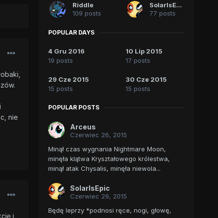
Riddle
SolarIsEpic
109 posts
77 posts
POPULAR DAYS
4 Gru 2016
10 Lip 2015
19 posts
17 posts
robaki,
29 Cze 2015
30 Cze 2015
azów.
15 posts
15 posts
i
POPULAR POSTS
c, nie
Arceus
Czerwiec 26, 2015
Minął czas wygnania Nightmare Moon,
minęła klątwa Kryształowego królestwa,
minął atak Chysalis, minęła niewola...
SolarIsEpic
Czerwiec 29, 2015
Będę leprzy *podnosi ręce, nogi, głowę,
cję i