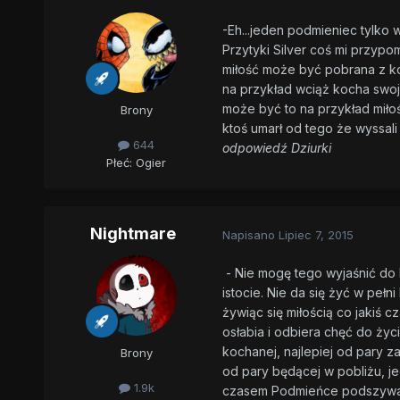
-Eh...jeden podmieniec tylko w
Przytyki Silver coś mi przypo
miłość może być pobrana z ko
na przykład wciąż kocha swoj
może być to na przykład miłoś
Brony
ktoś umarł od tego że wyssali 
644
odpowiedź Dziurki
Płeć:
Ogier
Nightmare
Napisano
Lipiec 7, 2015
- Nie mogę tego wyjaśnić do 
istocie. Nie da się żyć w pełn
żywiąc się miłością co jakiś cz
osłabia i odbiera chęć do życi
kochanej, najlepiej od pary 
Brony
od pary będącej w pobliżu, j
1.9k
czasem Podmieńce podszywają