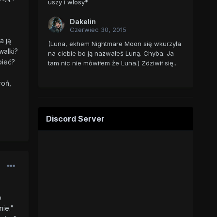
uszy i włosy*
Dakelin
Czerwiec 30, 2015
a ją
(Luna, ekhem Nightmare Moon się wkurzyła
walki?
na ciebie bo ją nazwałeś Luną. Chyba. Ja
pieć?
tam nic nie mówiłem że Luna.) Zdziwił się...
roń,
Discord Server
o
nie."