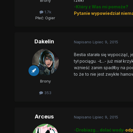
rzekł
Brony
-Który z Was mi pomoże?
1.7k
Pytanie wypowiedział niemal
Płeć:
Ogier
Dakelin
Napisano
Lipiec 9, 2015
Bestia starała się wypocząć, j
tył pociągu. -Ł...- już miał k
wznieść zanim spadłby na pod
to że to nie jest zwykłe hamo
Brony
353
Arceus
Napisano
Lipiec 9, 2015
-Drobiazg... dolać wody-
odp