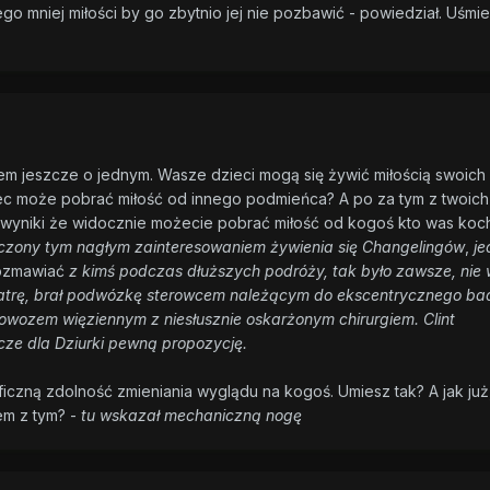
go mniej miłości by go zbytnio jej nie pozbawić - powiedział. Uśmi
m jeszcze o jednym. Wasze dzieci mogą się żywić miłością swoich
c może pobrać miłość od innego podmieńca? A po za tym z twoich
wyniki że widocznie możecie pobrać miłość od kogoś kto was koc
czony tym nagłym zainteresowaniem żywienia się Changelingów
,
je
ozmawiać
z kimś podczas dłuższych podróży, tak było zawsze, nie
atrę, brał podwózkę
sterowcem należącym do ekscentrycznego b
owozem więziennym z niesłusznie oskarżonym chirurgiem. Clint
cze dla Dziurki pewną propozycję.
ficzną zdolność zmieniania wyglądu na kogoś. Umiesz tak? A jak już
em z tym? -
tu wskazał mechaniczną nogę