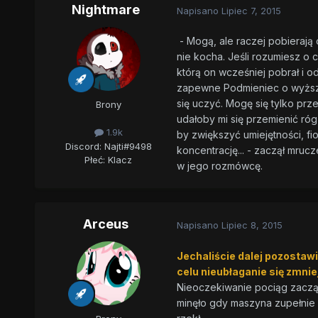
Nightmare
Napisano
Lipiec 7, 2015
- Mogą, ale raczej pobierają 
nie kocha. Jeśli rozumiesz o
którą on wcześniej pobrał i od
zapewne Podmieniec o wyższyc
się uczyć. Mogę się tylko pr
Brony
udałoby mi się przemienić róg
1.9k
by zwiększyć umiejętności, fi
Discord: Najti#9498
koncentrację... - zaczął mruc
Płeć:
Klacz
w jego rozmówcę.
Arceus
Napisano
Lipiec 8, 2015
Jechaliście dalej pozostaw
celu nieubłaganie się zmnie
Nieoczekiwanie pociąg zaczął 
minęło gdy maszyna zupełnie 