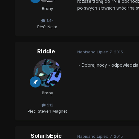
rozszerzoną do "Nie obchodzi 
po swych słowach wrócił na s
Brony
1.4k
Płeć:
Neko
Riddle
Napisano
Lipiec 7, 2015
- Dobrej nocy - odpowiedzia
Brony
512
Płeć:
Steven Magnet
SolarIsEpic
Napisano
Lipiec 7, 2015