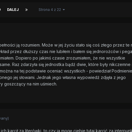
9
DALEJ
Strona 4 z 22
ełności ją rozumiem. Może w jej życiu stało się coś złego przez te 
ykład przez dłuższy czas nie lubiłem i bałem się jednorożców i peg
miałem. Dopiero po jakimś czasie zrozumiałem, że nie wszystkie
same. Raz zdarzyła się jednostka bądź dwie, które były nikczemne 
e można na tej podstawie oceniać wszystkich - powiedział Podmienie
żonego jej słowami. Jednak jego własna wypowiedź zdjęła z jego
ry goszczący na nim uśmiech.
wany)
ich karcił za literówki, to czy ja mogę ciebie tutaj karcić za interpunk