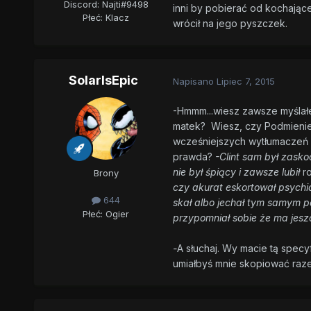
Discord: Najti#9498
inni by pobierać od kochające
Płeć:
Klacz
wrócił na jego pyszczek.
SolarIsEpic
Napisano
Lipiec 7, 2015
-Hmmm...wiesz zawsze myślałe
matek? Wiesz, czy Podmienie
wcześniejszych wytłumaczeń 
prawda?
-Clint sam był
zasko
nie był śpiący i zawsze lubił
r
Brony
czy akurat eskortował psychi
644
skał albo jechał tym samym p
Płeć:
Ogier
przypomniał sobie że ma jesz
-
A słuchaj. Wy macie tą specy
umiałbyś mnie skopiować raz