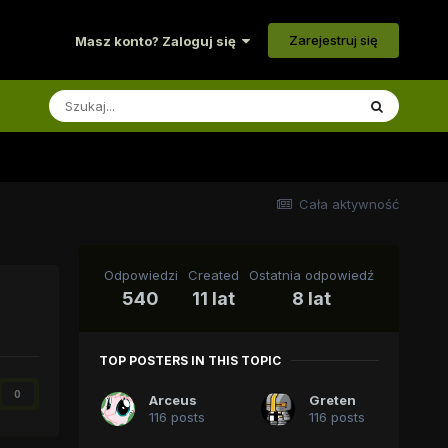
Zarejestruj się
Masz konto? Zaloguj się
Cała aktywność
Odpowiedzi
Created
Ostatnia odpowiedź
540
11 lat
8 lat
TOP POSTERS IN THIS TOPIC
0
Arceus
Greten
116 posts
116 posts