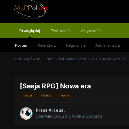
Przeglądaj
Twórczość
Aktywność
Forum
Kalendarz
Regulamin
Administracja
Strona główna
Inne
Forumowe Archiwa
Kucykowe RPG
[Sesja RPG] Nowa era
sesja
chaos
wakla
Przez
Arceus
,
Czerwiec 26, 2015
w
RPG Discorda