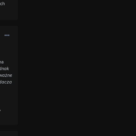
ech
ha
dnak
 ważne
adacza
,