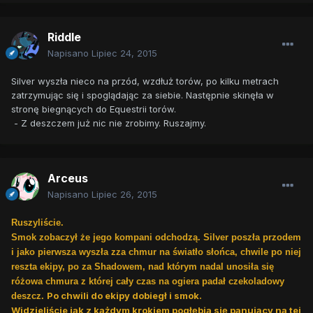
Riddle
Napisano
Lipiec 24, 2015
Silver wyszła nieco na przód, wzdłuż torów, po kilku metrach
zatrzymując się i spoglądając za siebie. Następnie skinęła w
stronę biegnących do Equestrii torów.
- Z deszczem już nic nie zrobimy. Ruszajmy.
Arceus
Napisano
Lipiec 26, 2015
Ruszyliście.
Smok zobaczył że jego kompani odchodzą. Silver poszła przodem
i jako pierwsza wyszła zza chmur na światło słońca, chwile po niej
reszta ekipy
, po za Shadowem, nad którym nadal unosiła się
różowa chmura z której cały czas na ogiera padał czekoladowy
Po chwili do ekipy dobiegł i smok.
deszcz.
Widzieliście jak z każdym krokiem pogłębia się panujący na tej