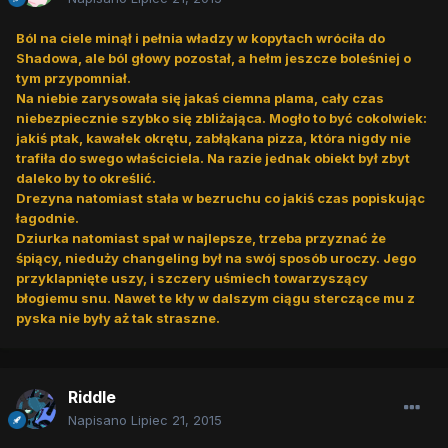
Ból na ciele minął i pełnia władzy w kopytach wróciła do
Shadowa, ale ból głowy pozostał, a hełm jeszcze boleśniej o
tym przypomniał.
Na niebie zarysowała się jakaś ciemna plama, cały czas
niebezpiecznie szybko się zbliżająca. Mogło to być cokolwiek:
jakiś ptak, kawałek okrętu, zabłąkana pizza, która nigdy nie
trafiła do swego właściciela. Na razie jednak obiekt był zbyt
daleko by to określić.
Drezyna natomiast stała w bezruchu co jakiś czas popiskując
łagodnie.
Dziurka natomiast spał w najlepsze, trzeba przyznać że
śpiący, nieduży changeling był na swój sposób uroczy. Jego
przyklapnięte uszy, i szczery uśmiech towarzyszący
błogiemu snu. Nawet te kły w dalszym ciągu sterczące mu z
pyska nie były aż tak straszne.
Riddle
Napisano
Lipiec 21, 2015