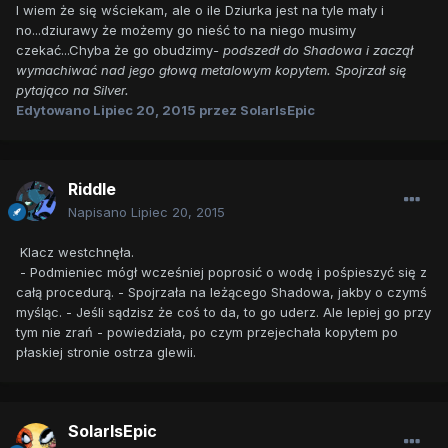
I wiem że się wściekam, ale o ile Dziurka jest na tyle mały i
no...dziurawy że możemy go nieść to na niego musimy
czekać...Chyba że go obudzimy
- podszedł do Shadowa i zaczął
wymachiwać nad jego głową metalowym kopytem. Spojrzał się
pytająco na Silver.
Edytowano
Lipiec 20, 2015
przez SolarIsEpic
Riddle
Napisano
Lipiec 20, 2015
Klacz westchnęła.
- Podmieniec mógł wcześniej poprosić o wodę i pośpieszyć się z
całą procedurą. - Spojrzała na leżącego Shadowa, jakby o czymś
myśląc. - Jeśli sądzisz że coś to da, to go uderz. Ale lepiej go przy
tym nie zrań - powiedziała, po czym przejechała kopytem po
płaskiej stronie ostrza glewii.
SolarIsEpic