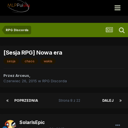
RPG Discorda
[Sesja RPG] Nowa era
sesja
chaos
wakla
Przez
Arceus
,
Czerwiec 26, 2015
w
RPG Discorda
POPRZEDNIA
Strona 8 z 22
DALEJ
SolarIsEpic