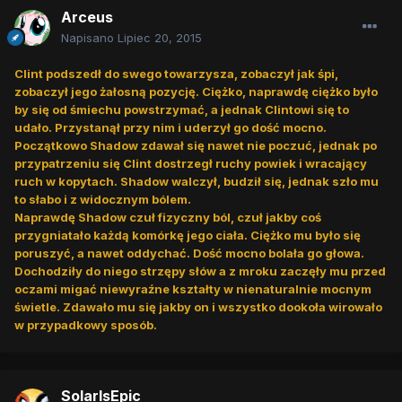
Arceus
Napisano
Lipiec 20, 2015
Clint podszedł do swego towarzysza, zobaczył jak śpi,
zobaczył jego żałosną pozycję. Ciężko, naprawdę ciężko było
by się od śmiechu powstrzymać, a jednak Clintowi się to
udało. Przystanął przy nim i uderzył go dość mocno.
Początkowo Shadow zdawał się nawet nie poczuć, jednak po
przypatrzeniu się Clint dostrzegł ruchy powiek i wracający
ruch w kopytach. Shadow walczył, budził się, jednak szło mu
to słabo i z widocznym bólem.
Naprawdę Shadow czuł fizyczny ból, czuł jakby coś
przygniatało każdą komórkę jego ciała. Ciężko mu było się
poruszyć, a nawet oddychać. Dość mocno bolała go głowa.
Dochodziły do niego strzępy słów a z mroku zaczęły mu przed
oczami migać niewyraźne kształty w nienaturalnie mocnym
świetle. Zdawało mu się jakby on i wszystko dookoła wirowało
w przypadkowy sposób.
SolarIsEpic