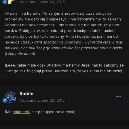
Napisano
Lipiec 20, 2015
-Ma na imię Dziurka. Po za tym Shadow cały czas oddychał,
procedury nie dało się pośpieszyć. I nie zapominajmy, to zapach..
Zapachu nie powstrzymasz. I nie martw się nie poturbuje go za
bardzo. Robię już w zabijaniu od parudziesięciu latek i umiem
sprawić by cios był tylko bolesny. A no i kopyto też już mam od
jakiegoś czasu-
Clint spojrzał
na Shadowa i wymierzył cios w jego
potylice, cios taki żeby go zabolało ale żeby czaszka mu nie pękła
(i żeby nie umarł)
.
(Eeee...takie małe coś- Shadow ma hełm? Jeżeli tak to załóżmy że
Clint go mu ściągnął przed uderzeniem, żeby Dziurki nie obudzić)
Riddle
Napisano
Lipiec 20, 2015
(Ma
takie coś
, ale pasujące na kucyka)