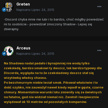
Greten
Napisano
Lipiec 24, 2015
-Discord chyba mnie nie lubi i to bardzo, choć mógłby powiedzieć
mi to osobiście.- powiedział zmoczony Shadow- Lepiej się
zbierajmy.
Arceus
Napisano
Lipiec 24, 2015
Na Shadowa nadal padało i bynajmniej nie wodą tylko
czekoladą, bardzo smakowi ty deszcz, tak bardzo typowy dla
Discorda, wygląda na to że czekoladowy deszcz stał się
wizytówką władcy chaosu.
Po bezchmurnym niebie leciał smok. Pikował właściwie i to
dość szybko, nie zauważył nawet kiedy wpadł w gęste, czarne
chmury. Momentalnie warunki lotu zmieniły się ze świetnych
na fatalne, gad nie widział niemal nic. Zwolnił i bezpiecznie
wylądował ok 10 metrów od pozostałych kompanów.