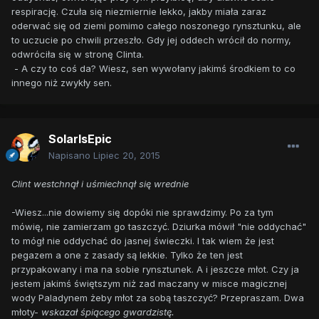
respirację. Czuła się niezmiernie lekko, jakby miała zaraz
oderwać się od ziemi pomimo całego noszonego rynsztunku, ale
to uczucie po chwili przeszło. Gdy jej oddech wrócił do normy,
odwróciła się w stronę Clinta.
- A czy to coś da? Wiesz, sen wywołany jakimś środkiem to co
innego niż zwykły sen.
SolarIsEpic
Napisano
Lipiec 20, 2015
Clint westchnął
i uśmiechnął się wrednie
-Wiesz...nie dowiemy się dopóki nie sprawdzimy. Po za tym
mówię, nie zamierzam go taszczyć. Dziurka mówił "nie oddychać"
to mógł nie oddychać do jasnej świeczki. I tak wiem że jest
pegazem a one z zasady są lekkie. Tylko że ten jest
przypakowany i ma na sobie rynsztunek. A i jeszcze młot. Czy ja
jestem jakimś świętszym niż zad maczany w misce magicznej
wody Paladynem żeby młot za sobą taszczyć? Przepraszam. Dwa
młoty-
wskazał śpiącego gwardzistę.