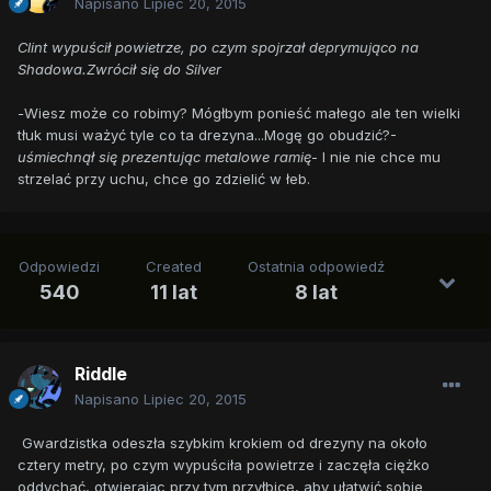
Napisano
Lipiec 20, 2015
Clint wypuścił powietrze, po czym spojrzał deprymująco na
Shadowa.Zwrócił się do Silver
-
Wiesz może co robimy? Mógłbym ponieść małego ale ten wielki
tłuk musi ważyć tyle co ta drezyna...Mogę go obudzić?-
uśmiechnął się prezentując metalowe ramię
- I nie nie chce mu
strzelać przy uchu, chce go zdzielić w łeb.
Odpowiedzi
Created
Ostatnia odpowiedź
540
11 lat
8 lat
Riddle
Napisano
Lipiec 20, 2015
Gwardzistka odeszła szybkim krokiem od drezyny na około
cztery metry, po czym wypuściła powietrze i zaczęła ciężko
oddychać, otwierając przy tym przyłbicę, aby ułatwić sobie