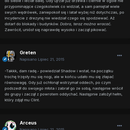
do siebie i leciał dalej. Gdy ujrzał już drzewa i ciernie w ogóle nie
przypominające czegokolwiek co widział, a sam pamiętał wiele
swych wędrówek, zaniepokoił się i latał wyżej niż dotychczas, po
incydencie z drezyną nie wiedział czego się spodziewać. Aż
dotarł do blokady i budynków.
Dobra, teraz można wracać.
Zawrócił, uniósł się naprawdę wysoko i zaczął pikować.
Greten
Napisano
Lipiec 21, 2015
-Takkk, dam radę.- powiedział Shadow i wstał, na początku
trochę trzęsły mu się nogi, ale w końcu udało mu się złapać
równowagę. Gdy już ochłonął wstrzymał oddech, po czym
podszedł do swojego młota i zabrał go ze sobą, następnie wrócił
do grupy i zaczął z powrotem oddychać. Następnie założył hełm,
który zdjął mu Clint.
Arceus
Napisano
Lipiec 21, 2015