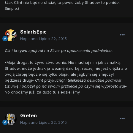
(Jak Clint nie będzie chciał, to powie żeby Shadow to poniósł.
Simple.)
SolarIsEpic
Napisano
Lipiec 22, 2015
Clint krzywo spojrzał na Silver po upuszczeniu podmieńca.
-Moja droga, to żywe stworzenie. Nie machaj nim jak szmatką
.
Shadow, może jednak ja wezmę dziurkę, raczej nie jest ciężki a o
twoją zbroję będzie się tylko obijał, ale jagbym się zmęczył
będziesz drugi-
Clint przykucnął i telekinezą delikatnie podniósł
Dziurkę i położył go na swoim grzbiecie po czym się wyprostował-
No chodźmy już, za dużo tu siedzieliśmy.
Greten
Napisano
Lipiec 22, 2015