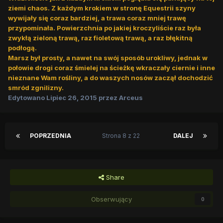
ziemi chaos. Z każdym krokiem w stronę Equestrii szyny
wywijały się coraz bardziej, a trawa coraz mniej trawę
przypominała. Powierzchnia po jakiej kroczyliście raz była
zwykłą zieloną trawą, raz fioletową trawą, a raz błękitną
podłogą.
Marsz był prosty, a nawet na swój sposób urokliwy, jednak w
połowie drogi coraz śmielej na ścieżkę wkraczały ciernie i inne
nieznane Wam rośliny, a do waszych nosów zaczął dochodzić
smród zgnilizny.
Edytowano
Lipiec 26, 2015
przez Arceus
POPRZEDNIA
Strona 8 z 22
DALEJ
Share
Obserwujący
0