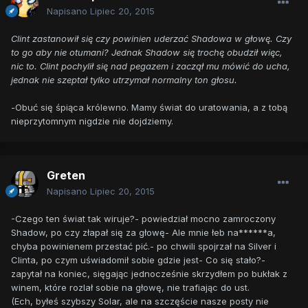
Napisano
Lipiec 20, 2015
Clint zastanowił się czy powinien uderzać Shadowa w głowę. Czy
to go aby nie otumani? Jednak Shadow się trochę obudził więc,
nic to. Clint pochylił się nad pegazem i zaczął mu mówić do ucha,
jednak nie szeptał tylko utrzymał normalny ton głosu.
-
Obuć się śpiąca królewno. Mamy świat do uratowania, a z tobą
nieprzytomnym nigdzie nie dojdziemy.
Greten
Napisano
Lipiec 20, 2015
-Czego ten świat tak wiruje?- powiedział mocno zamroczony
Shadow, po czy złapał się za głowę- Ale mnie łeb na******a,
chyba powinienem przestać pić.- po chwili spojrzał na Silver i
Clinta, po czym uświadomił sobie gdzie jest- Co się stało?-
zapytał na koniec, sięgając jednocześnie skrzydłem po bukłak z
winem, które rozlał sobie na głowę, nie trafiając do ust.
(Ech, byłeś szybszy Solar, ale na szczęście nasze posty nie