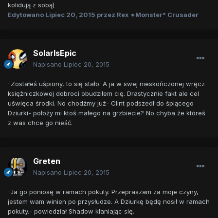
kolidują z sobą)
Edytowano
Lipiec 20, 2015
przez Rex *Monster* Crusader
SolarIsEpic
Napisano
Lipiec 20, 2015
-Zostałeś uśpiony, to się stało. A ja w swej nieskończonej wręcz
księżniczkowej dobroci obudziłem cię. Drastycznie fakt ale cel
uświęca środki. No chodźmy już- Clint podszedł do śpiącego
Dziurki- położy mi ktoś małego na grzbiecie? No chyba że któreś
z was chce go nieść.
Greten
Napisano
Lipiec 20, 2015
-Ja go poniosę w ramach pokuty. Przepraszam za moje czyny,
jestem wam winien po przysłudze. A Dziurkę będę nosił w ramach
pokuty.- powiedział Shadow kłaniając się.