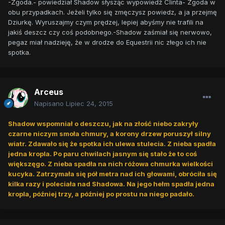
-Zgoda.- powiedział Shadow słysząc wypowiedź Clinta- Zgoda w
obu przypadkach. Jeżeli tylko się zmęczysz powiedz, a ja przejmę
Dziurkę. Wyruszajmy czym prędzej, lepiej abyśmy nie trafili na
jakiś deszcz czy coś podobnego.-Shadow zaśmiał się nerwowo,
pegaz miał nadzieję, że w drodze do Equestrii nic złego ich nie
spotka.
Arceus
Napisano
Lipiec 24, 2015
Shadow wspomniał o deszczu, jak na złość niebo zakryły
czarne niczym smoła chmury, a korony drzew poruszył silny
wiatr. Zdawało się że spotka ich ulewa stulecia. Z nieba spadła
jedna kropla. Po paru chwilach jasnym się stało że to coś
większęgo. Z nieba spadła na nich różowa chmurka wielkości
kucyka. Zatrzymała się pół metra nad ich głowami, obróciła się
kilka razy i poleciała nad Shadowa. Na jego hełm spadła jedna
kropla, później trzy, a później po prostu na niego padało.