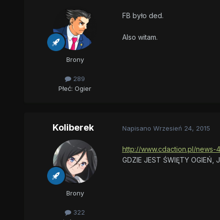
FB było ded.
Also witam.
Brony
289
Płeć:
Ogier
Koliberek
Napisano
Wrzesień 24, 2015
http://www.cdaction.pl/news-
GDZIE JEST ŚWIĘTY OGIEŃ, 
Brony
322