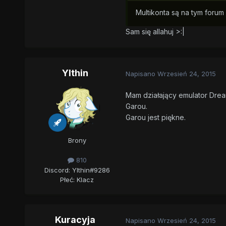
Multikonta są na tym fo
Sam się allahuj >:|
Ylthin
Napisano
Wrzesień 24, 2015
Mam działający emulator Dream
Garou.
Garou jest piękne.
Brony
810
Discord: Ylthin#9286
Płeć:
Klacz
Kuracyja
Napisano
Wrzesień 24, 2015