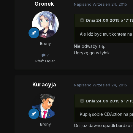
Gronek
Napisano
Wrzesień 24, 2015
Dnia 24.09.2015 o 17:1
Ale idź być multikontem n
Brony
Nie odważy się.
Ugryzę go w tyłek.
7
Płeć:
Ogier
Kuracyja
Napisano
Wrzesień 24, 2015
Dnia 24.09.2015 o 17:1
Kupię sobie CDAction na pr
Brony
Oni już dawno upadli bardzo ni