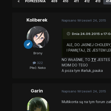
POPRZEDNIA
409
410
411
412
413
41
Koliberek
Napisano
Wrzesień 24, 2015
Dnia 24.09.2015 o 17:0
ALE, DO JASNEJ CHOLER
I PAMIĘTAJ, ŻE JESTEM 
Brony
NO WŁAŚNIE, TO
TY
JESTEŚ
322
MOIM
DO TEGO
Płeć:
Neko
A poza tym #arluk_pauka
Garin
Napisano
Wrzesień 24, 2015
Multikonta są na tym foru