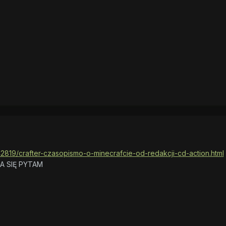
42819/crafter-czasopismo-o-minecrafcie-od-redakcji-cd-action.html
JA SIĘ PYTAM