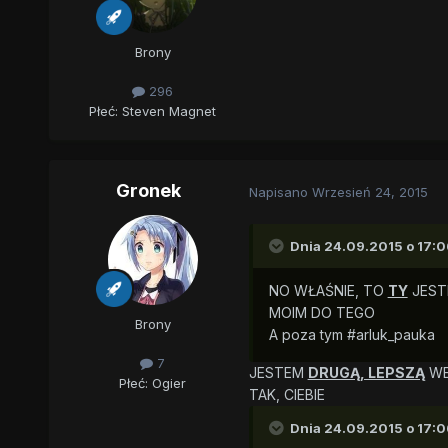
Brony
296
Płeć:
Steven Magnet
Gronek
Napisano
Wrzesień 24, 2015
Dnia 24.09.2015 o 17:0
NO WŁAŚNIE, TO
TY
JEST
MOIM
DO TEGO
Brony
A poza tym #arluk_pauka
7
JESTEM
DRUGĄ, LEPSZĄ
WE
Płeć:
Ogier
TAK, CIEBIE
Dnia 24.09.2015 o 17:0