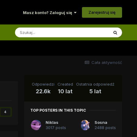
Zarejestruj się
Masz konto? Zaloguj się
Cała aktywność
Odpowiedzi
Created
Ostatnia odpowiedź
22.6k
10 lat
5 lat
TOP POSTERS IN THIS TOPIC
4
Niklas
Sosna
3017 posts
2488 posts