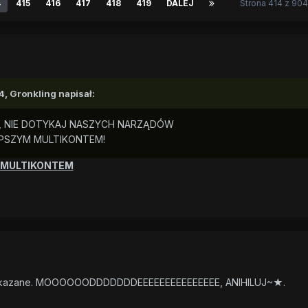
4
415
416
417
418
419
DALEJ
Strona 414 z 90
4,
Gronkling
napisał:
Y, NIE DOTYKAJ NASZYCH NARZĄDÓW
LEPSZYM MULTIKONTEM!
MULTIKONTEM
m zakazane. MOOOOOODDDDDDDEEEEEEEEEEEEEEE, ANIHILUJ~★.