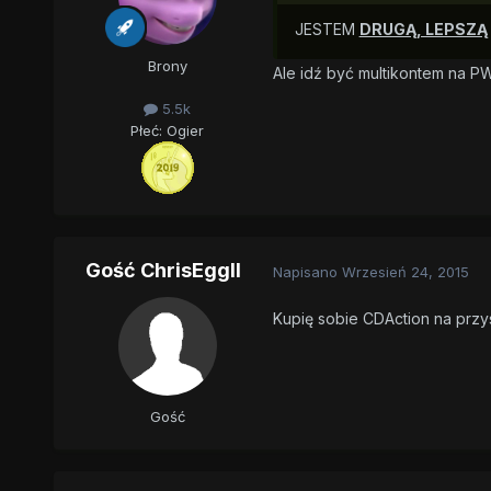
JESTEM
DRUGĄ, LEPSZĄ
Brony
Ale idź być multikontem na 
5.5k
Płeć:
Ogier
Gość ChrisEggII
Napisano
Wrzesień 24, 2015
Kupię sobie CDAction na przys
Gość