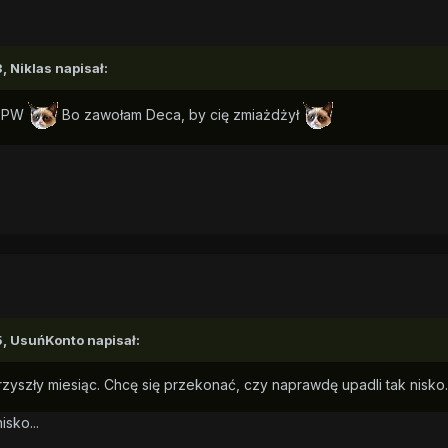
3,
Niklas
napisał:
a PW
Bo zawołam Deca, by cię zmiażdżył
5,
UsuńKonto
napisał:
zyszły miesiąc. Chcę się przekonać, czy naprawdę upadli tak nisko.
sko...