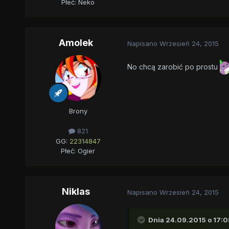
Płeć:
Neko
Amolek
Napisano
Wrzesień 24, 2015
No chcą zarobić po prostu
Brony
821
GG:
22314847
Płeć:
Ogier
Niklas
Napisano
Wrzesień 24, 2015
Dnia 24.09.2015 o 17:0