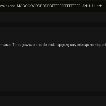
rum zakazane. MOOOOOODDDDDDDEEEEEEEEEEEEEEE, ANIHILUJ~★.
casta. Teraz jeszcze arcade stick i spędzę cały miesiąc na klepan