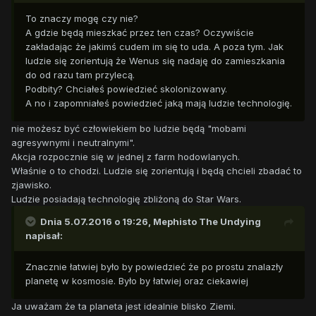
To znaczy mogę czy nie?
A gdzie będą mieszkać przez ten czas? Oczywiście
zakładając że jakimś cudem im się to uda. A poza tym. Jak
ludzie się zorientują że Wenus się nadaję do zamieszkania
do od razu tam przylecą.
Podbity? Chciałeś powiedzieć skolonizowany.
A no i zapomniałeś powiedzieć jaką mają ludzie technologię.
nie możesz być człowiekiem bo ludzie będą "mobami
agresywnymi i neutralnymi".
Akcja rozpocznie się w jednej z farm hodowlanych.
Właśnie o to chodzi. Ludzie się zorientują i będą chcieli zbadać to
zjawisko.
Ludzie posiadają technologię zbliżoną do Star Wars.
Dnia 5.07.2016 o 19:26,
Mephisto The Undying
napisał:
Znacznie łatwiej było by powiedzieć że po prostu znalazły
planetę w kosmosie. Było by łatwiej oraz ciekawiej
Ja uważam że ta planeta jest idealnie blisko Ziemi.