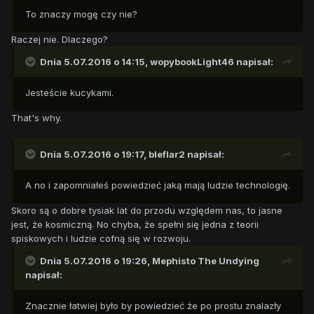
To znaczy mogę czy nie?
Raczej nie. Dlaczego?
Dnia 5.07.2016 o 14:15,
wopybookLight46
napisał:
Jesteście kucykami.
That's why.
Dnia 5.07.2016 o 19:17,
bleflar2
napisał:
A no i zapomniałeś powiedzieć jaką mają ludzie technologię.
Skoro są o dobre tysiak lat do przodu względem nas, to jasne
jest, że kosmiczną. No chyba, że spełni się jedna z teorii
spiskowych i ludzie cofną się w rozwoju.
Dnia 5.07.2016 o 19:26,
Mephisto The Undying
napisał:
Znacznie łatwiej było by powiedzieć że po prostu znalazły