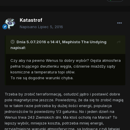
Katastrof
Napisano
Lipiec 5, 2016
Dnia 5.07.2016 o 14:41,
Mephisto The Undying
napisał:
Czy aby na pewno Wenus to dobry wybór? Gęsta atmosfera
pełna trującego dwutlenku węgla, ciśnienie miażdży sądy
kosmiczne a temperatura topi ołów.
To nie są dogodne warunki chyba.
Trzeba by zrobić terraformację, ostudzić jądro i postawić dobre
pole magnetyczne jeszcze. Powiedzmy, że da się to zrobić magią
to w takim razie potrzeba by dużej ilości energii, populacja
jednorożców to powiedzmy 1/3 gatunku. No i jeden dzień na
Wenus trwa 243 Ziemskich dni. Ma ktoś ochotę na Marsa? To
lepszy wybór, mniejsze koszta, potrzeba mniej energii,
przyjaźniejsze warunki atmosferyczne, są lodowce czyli łatwiej