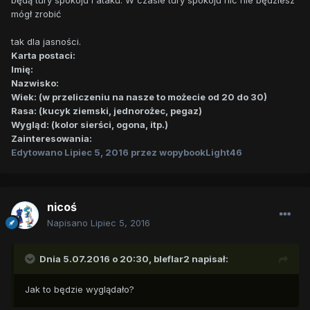
będą tury spokoju i ataku. W czasie tury spokoju nic nie będziesz
mógł zrobić
tak dla jasności.
Karta postaci:
Imię:
Nazwisko:
Wiek: (w przeliczeniu na nasze to możecie od 20 do 30)
Rasa: (kucyk ziemski, jednorożec, pegaz)
Wygląd: (kolor sierści, ogona, itp.)
Zainteresowania:
Edytowano
Lipiec 5, 2016
przez wopybookLight46
nicoś
Napisano
Lipiec 5, 2016
Dnia 5.07.2016 o 20:30,
bleflar2
napisał:
Jak to będzie wyglądało?