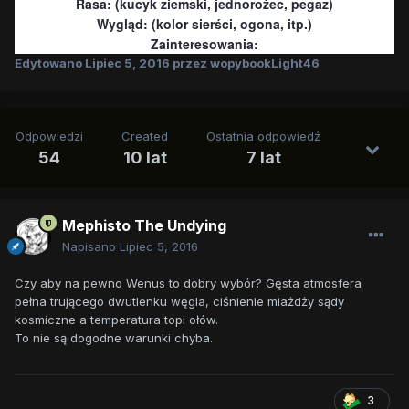
Rasa: (kucyk ziemski, jednorożec, pegaz)
Wygląd: (kolor sierści, ogona, itp.)
Zainteresowania:
Edytowano
Lipiec 5, 2016
przez wopybookLight46
Odpowiedzi
Created
Ostatnia odpowiedź
54
10 lat
7 lat
Mephisto The Undying
Napisano
Lipiec 5, 2016
Czy aby na pewno Wenus to dobry wybór? Gęsta atmosfera
pełna trującego dwutlenku węgla, ciśnienie miażdży sądy
kosmiczne a temperatura topi ołów.
To nie są dogodne warunki chyba.
3