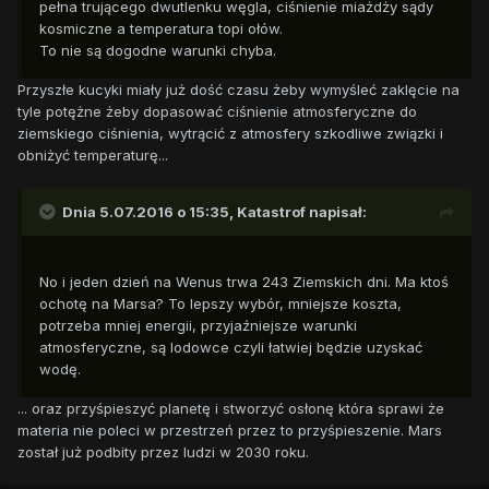
pełna trującego dwutlenku węgla, ciśnienie miażdży sądy
kosmiczne a temperatura topi ołów.
To nie są dogodne warunki chyba.
Przyszłe kucyki miały już dość czasu żeby wymyśleć zaklęcie na
tyle potężne żeby dopasować ciśnienie atmosferyczne do
ziemskiego ciśnienia, wytrącić z atmosfery szkodliwe związki i
obniżyć temperaturę...
Dnia 5.07.2016 o 15:35,
Katastrof
napisał:
No i jeden dzień na Wenus trwa 243 Ziemskich dni. Ma ktoś
ochotę na Marsa? To lepszy wybór, mniejsze koszta,
potrzeba mniej energii, przyjaźniejsze warunki
atmosferyczne, są lodowce czyli łatwiej będzie uzyskać
wodę.
... oraz przyśpieszyć planetę i stworzyć osłonę która sprawi że
materia nie poleci w przestrzeń przez to przyśpieszenie. Mars
został już podbity przez ludzi w 2030 roku.