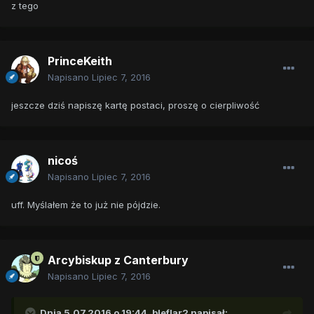
z tego
PrinceKeith
Napisano
Lipiec 7, 2016
jeszcze dziś napiszę kartę postaci, proszę o cierpliwość
nicoś
Napisano
Lipiec 7, 2016
uff. Myślałem że to już nie pójdzie.
Arcybiskup z Canterbury
Napisano
Lipiec 7, 2016
Dnia 5.07.2016 o 19:44,
bleflar2
napisał: