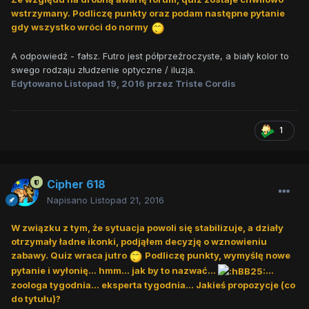
wstrzymany. Podliczę punkty oraz podam następne pytanie
gdy wszystko wróci do normy
A odpowiedź - fałsz. Futro jest półprzeźroczyste, a biały kolor to
swego rodzaju złudzenie optyczne / iluzja.
Edytowano
Listopad 19, 2016
przez Triste Cordis
1
Cipher 618
Napisano
Listopad 21, 2016
W związku z tym, że sytuacja powoli się stabilizuje, a działy
otrzymały ładne ikonki, podjąłem decyzję o wznowieniu
zabawy. Quiz wraca jutro
Podliczę punkty, wymyślę nowe
pytanie i wyłonię... hmm... jak by to nazwać...
...
zoologa tygodnia... eksperta tygodnia... Jakieś propozycje (co
do tytułu)?