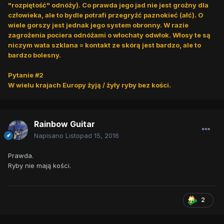
"rozpiętość" odnóży). Co prawda jego jad nie jest groźny dla
człowieka, ale to bydle potrafi przegryźć paznokieć (ałć). O
wiele gorszy jest jednak jego system obronny. W razie
zagrożenia pociera odnóżami o włochaty odwłok. Włosy te są
niczym wata szklana = kontakt ze skórą jest bardzo, ale to
bardzo bolesny.
Pytanie #2
W wielu krajach Europy żyją / żyły ryby bez kości.
Rainbow Guitar
Napisano
Listopad 15, 2016
Prawda.
Ryby nie mają kości.
2