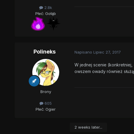
2.8k
Płeć:
Gołąb
Polineks
Napisano
Lipiec 27, 2017
W jednej scenie (konkretniej
owszem owady również służą 
Brony
605
Płeć:
Ogier
2 weeks later...