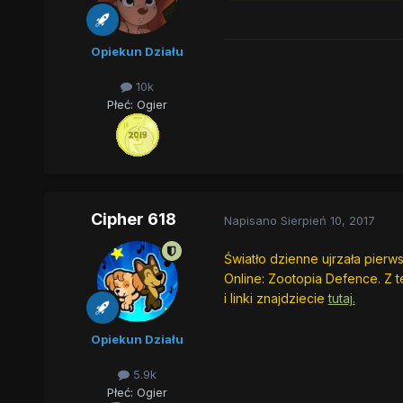
Opiekun Działu
10k
Płeć:
Ogier
Cipher 618
Napisano
Sierpień 10, 2017
Światło dzienne ujrzała pier
Online: Zootopia Defence. Z 
i linki znajdziecie
tutaj.
Opiekun Działu
5.9k
Płeć:
Ogier