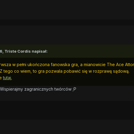
56,
Triste Cordis
napisał:
ierwsza w pełni ukończona fanowska gra, a mianowicie The Ace Atto
 Z tego co wiem, to gra pozwala pobawić się w rozprawę sądową.
e
tutaj.
. Wspierajmy zagranicznych twórców ;P