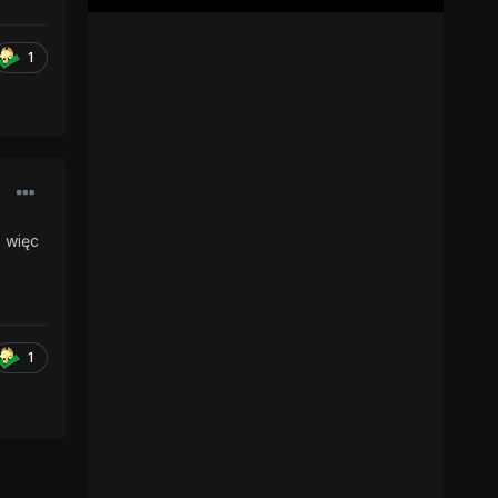
1
 więc
1