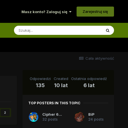
Zarejestruj się
Masz konto? Zaloguj się
Cała aktywność
Odpowiedzi
Created
Ostatnia odpowiedź
135
10 lat
6 lat
TOP POSTERS IN THIS TOPIC
2
Cipher 618
BiP
32 posts
24 posts