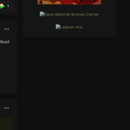
1
 Mead