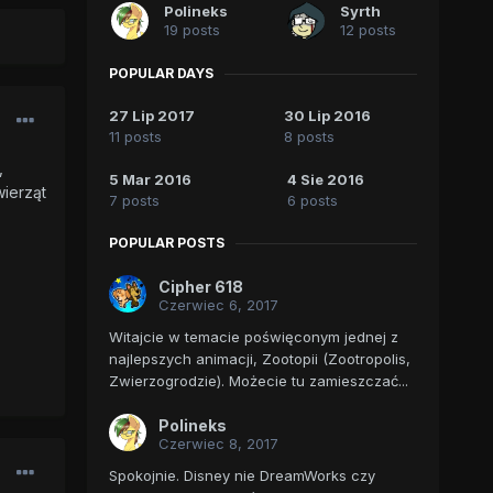
Polineks
Syrth
19 posts
12 posts
POPULAR DAYS
27 Lip 2017
30 Lip 2016
11 posts
8 posts
,
5 Mar 2016
4 Sie 2016
ierząt
7 posts
6 posts
POPULAR POSTS
Cipher 618
Czerwiec 6, 2017
Witajcie w temacie poświęconym jednej z
najlepszych animacji, Zootopii (Zootropolis,
Zwierzogrodzie). Możecie tu zamieszczać...
Polineks
Czerwiec 8, 2017
Spokojnie. Disney nie DreamWorks czy