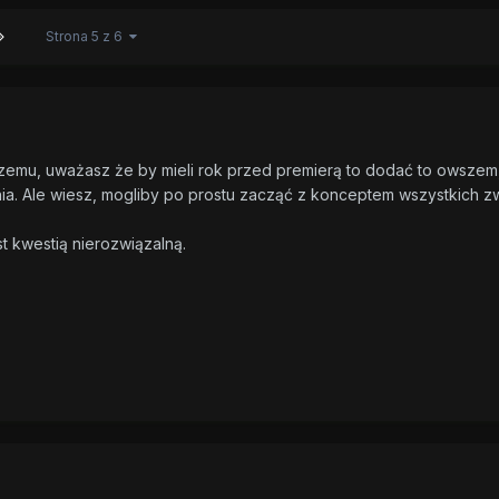
Strona 5 z 6
zemu, uważasz że by mieli rok przed premierą to dodać to owszem
ia. Ale wiesz, mogliby po prostu zacząć z konceptem wszystkich zw
st kwestią nierozwiązalną.