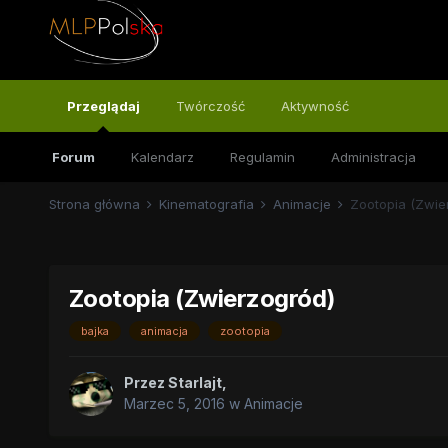
Przeglądaj
Twórczość
Aktywność
Forum
Kalendarz
Regulamin
Administracja
Strona główna
Kinematografia
Animacje
Zootopia (Zwie
Zootopia (Zwierzogród)
bajka
animacja
zootopia
Przez
Starlajt
,
Marzec 5, 2016
w
Animacje