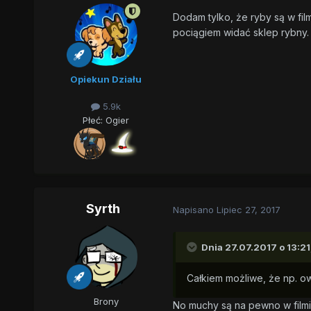
Dodam tylko, że ryby są w fil
pociągiem widać sklep rybny.
Opiekun Działu
5.9k
Płeć:
Ogier
Syrth
Napisano
Lipiec 27, 2017
Dnia 27.07.2017 o 13:21
Całkiem możliwe, że np. o
Brony
No muchy są na pewno w filmie