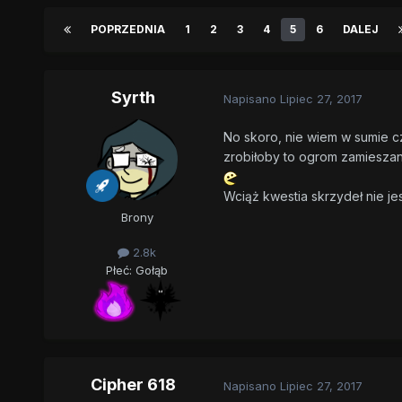
POPRZEDNIA
1
2
3
4
5
6
DALEJ
Syrth
Napisano
Lipiec 27, 2017
No skoro, nie wiem w sumie c
zrobiłoby to ogrom zamieszan
Wciąż kwestia skrzydeł nie je
Brony
2.8k
Płeć:
Gołąb
Cipher 618
Napisano
Lipiec 27, 2017