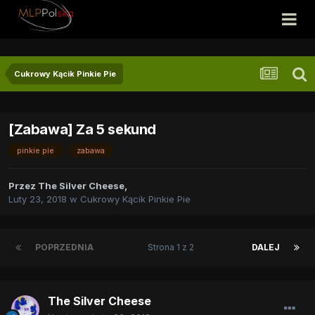
Cukrowy Kącik Pinkie Pie
[Zabawa] Za 5 sekund
pinkie pie
zabawa
Przez
The Silver Cheese
,
Luty 23, 2018
w
Cukrowy Kącik Pinkie Pie
POPRZEDNIA
Strona 1 z 2
DALEJ
The Silver Cheese