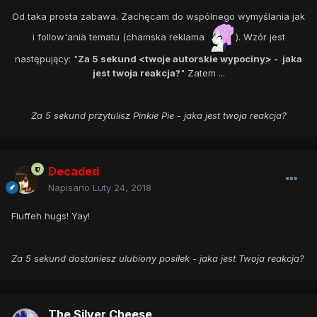
Od taka prosta zabawa. Zachęcam do wspólnego wymyślania jak
i follow'ania tematu (chamska reklama
). Wzór jest
następujący: "
Za 5 sekund <twoje autorskie wypociny> - jaka
jest twoja reakcja?
" Zatem ...
Za 5 sekund przytulisz Pinkie Pie - jaka jest twoja reakcja?
Decaded
Napisano
Luty 24, 2018
Fluffeh hugs! Yay!
Za 5 sekund dostaniesz ulubiony posiłek - jaka jest Twoja reakcja?
The Silver Cheese