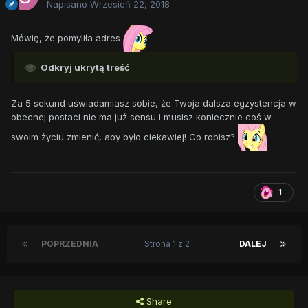
Napisano
Wrzesień 22, 2018
Mówię, że pomyliła adres
Odkryj ukrytą treść
Za 5 sekund uświadamiasz sobie, że Twoja dalsza egzystencja w
obecnej postaci nie ma już sensu i musisz koniecznie coś w
swoim życiu zmienić, aby było ciekawiej! Co robisz?
1
POPRZEDNIA
Strona 1 z 2
DALEJ
Share