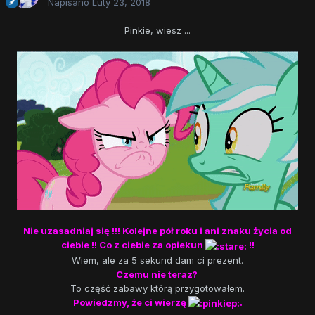
Napisano
Luty 23, 2018
Pinkie, wiesz ...
Nie uzasadniaj się !!! Kolejne pół roku i ani znaku życia od
ciebie !! Co z ciebie za opiekun
!!
Wiem, ale za 5 sekund dam ci prezent.
Czemu nie teraz?
To część zabawy którą przygotowałem.
Powiedzmy, że ci wierzę
.