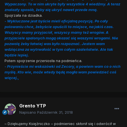
Wypaczony. To w nim ukryte były wszystkie 4 wiedźmy. A teraz
znalazły sposób, żeby się ukryć nawet przede mną.
Spojrzała na dziadka.
- Wykluczone jest byście mieli oficjalną pozycję. Po cały
polowaniu chce, żebyście opuścili to miejsce, na jakiś czas.
Wszyscy mamy przyjaciół, wszyscy mamy też wrogów. A
przyjaciele spalonych mogą okazać się waszymi wrogami. Nie
pozwolę żeby łatwiej was było rozpoznać. Jestem wam
wdzięczna za wytrwałość w tym całym szaleństwie. Ale tak
będzie lepiej.
Potem spojrzenie przeniosła na podmieńca.
- Przynieście mi wskazówki od Zecory, a powiem wam co o nich
myślę. Kto wie, może wtedy będę mogła wam powiedzieć coś
więcej.,
Grento YTP
Napisano
Październik 31, 2018
– Dziękujemy Księżniczko – podmieniec skłonił się i odwrócił w