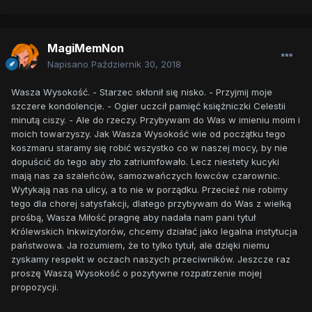
MagiMemNon
Napisano
Październik 30, 2018
Wasza Wysokość. - Starzec skłonił się nisko. - Przyjmij moje
szczere kondolencje. - Ogier uczcił pamięć księżniczki Celestii
minutą ciszy. - Ale do rzeczy. Przybywam do Was w imieniu moim i
moich towarzyszy. Jak Wasza Wysokość wie od początku tego
koszmaru staramy się robić wszystko co w naszej mocy, by nie
dopuścić do tego aby zło zatriumfowało. Lecz niestety kucyki
mają nas za szaleńców, samozwańczych łowców czarownic.
Wytykają nas na ulicy, a to nie w porządku. Przecież nie robimy
tego dla chorej satysfakcji, dlatego przybywam do Was z wielką
prośbą, Wasza Miłość pragnę aby nadała nam pani tytuł
Królewskich Inkwizytorów, chcemy działać jako legalna instytucja
państwowa. Ja rozumiem, że to tylko tytuł, ale dzięki niemu
zyskamy respekt w oczach naszych przeciwników. Jeszcze raz
proszę Waszą Wysokość o pozytywne rozpatrzenie mojej
propozycji.