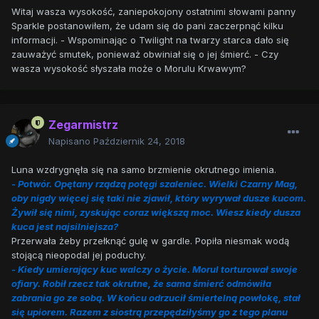
Witaj wasza wysokość, zaniepokojony ostatnimi słowami panny
Sparkle postanowiłem, że udam się do pani zaczerpnąć kilku
informacji. - Wspominając o Twilight na twarzy starca dało się
zauważyć smutek, ponieważ obwiniał się o jej śmierć. - Czy
wasza wysokość słyszała może o Morulu Krwawym?
Zegarmistrz
Napisano
Październik 24, 2018
Luna wzdrygnęła się na samo brzmienie okrutnego imienia.
- Potwór. Opętany rządzą potęgi szaleniec. Wielki Czarny Mag,
oby nigdy więcej się taki nie zjawił, który wyrywał dusze kucom.
Żywił się nimi, zyskując coraz większą moc. Wiesz kiedy dusza
kuca jest najsilniejsza?
Przerwała żeby przełknąć gulę w gardle. Popiła niesmak wodą
stojącą nieopodal jej poduchy.
- Kiedy umierający kuc walczy o życie. Morul torturował swoje
ofiary. Robił rzecz tak okrutne, że sama śmierć odmówiła
zabrania go ze sobą. W końcu odrzucił śmiertelną powłokę, stał
się upiorem. Razem z siostrą przepędziłyśmy go z tego planu