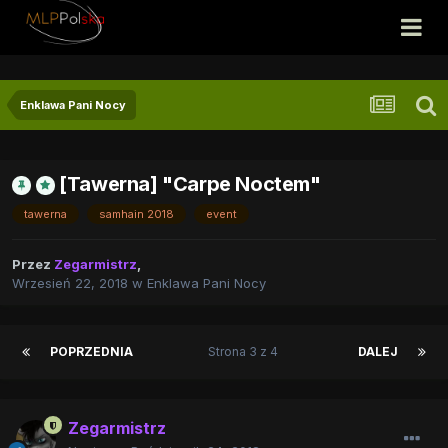
Enklawa Pani Nocy
[Tawerna] "Carpe Noctem"
tawerna
samhain 2018
event
Przez
Zegarmistrz
,
Wrzesień 22, 2018
w
Enklawa Pani Nocy
POPRZEDNIA
Strona 3 z 4
DALEJ
Zegarmistrz