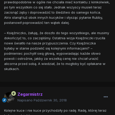
prawdopodobnie w ogóle nie chciała mieć kontaktu z kimkolwiek,
po tym wszystkim co się stało. Jednak wszyscy musieli teraz
zacisnąć zęby i doprowadzić to śledztwo do samego końca.
Alrix stanął tuż obok innych kucyków i słysząc pytanie Rubby,
postanowił poprowadzić ten wątek dalej.
– Księżniczko, żałuję, że doszło do tego wszystkiego, ale musimy
dokończyć to, co zaczęliśmy. Ostatnia wizja Księżniczki rzuciła
nowe światło na nasze przypuszczenia. Czy Księżniczka
byłaby w stanie podzielić się kolejnymi informacjami? –
podmieniec pochylił swą głową, wypowiadając każde słowo
powoli i ostrożnie, jakby za wszelką cenę nie chciał urazić
alicorna przed sobą. A wiedział, że to mogłoby być opłakane w
skutkach.
Zegarmistrz
Napisano
Październik 30, 2018
Kolejne kuce i nie kuce przychodziły po radę. Radę, której teraz