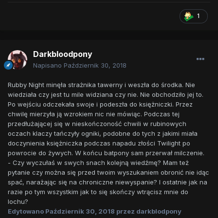
1
Darkbloodpony
Napisano
Październik 30, 2018
Rubby Night minęła strażnika tawerny i weszła do środka. Nie
wiedziała czy jest tu mile widziana czy nie. Nie obchodziło jej to.
Po wejściu odczekała swoje i podeszła do księżniczki. Przez
chwilę mierzyła ją wzrokiem nic nie mówiąc. Podczas tej
przedłużającej się w nieskończoność chwili w rubinowych
oczach klaczy tańczyły ogniki, podobne do tych z jakimi miała
doczynienia księżniczka podczas napadu złości Twilight po
powrocie do żywych. W końcu batpony sam przerwał milczenie.
- Czy wyczułaś w swych snach kolejną wiedźmę? Mam też
pytanie czy można się przed twoim wyszukaniem obronić nie idąc
spać, narażając się na chroniczne niewyspanie? I ostatnie jak na
razie po tym wszystkim jak to się skończy wtrącisz mnie do
lochu?
Edytowano
Październik 30, 2018
przez darkblodpony