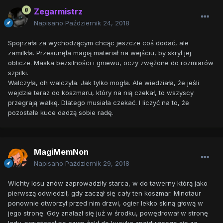
Zegarmistrz
Napisano
Październik 24, 2018
Spojrzała za wychodzącym chcąc jeszcze coś dodać, ale
zamilkła. Przesunęła magią materiał na wejściu, by skrył jej
oblicze. Maska bezsilności i gniewu, oczy zwężone do rozmiarów
szpilki.
Walczyła, oh walczyła. Jak tylko mogła. Ale wiedziała, że jeśli
wejdzie teraz do koszmaru, który na nią czekał, to wszyscy
przegrają walkę. Dlatego musiała czekać. I liczyć na to, że
pozostałe kuce dadzą sobie radę.
MagiMemNon
Napisano
Październik 29, 2018
Wichty losu znów zaprowadziły starca, w do tawerny którą jako
pierwszą odwiedził, gdy zaczął się cały ten koszmar. Minotaur
ponownie otworzył przed nim drzwi, ogier lekko skiną głową w
jego stronę. Gdy znalazł się już w środku, powędrował w stronę