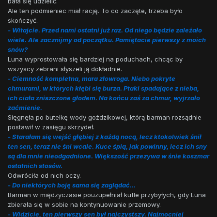
bała się udzielić.
Ale ten podmieniec miał rację. To co zaczęte, trzeba było
skończyć.
- Witajcie. Przed nami ostatni już raz. Od niego będzie zależało
wiele. Ale zacznijmy od początku. Pamiętacie pierwszy z moich
snów?
Luna wyprostowała się bardziej na poduchach, chcąc by
wszyscy zebrani słyszeli ją dokładnie.
- Ciemność kompletna, mara złowroga. Niebo pokryte
chmurami, w których kłębi się burza. Ptaki spadające z nieba,
ich ciała zniszczone głodem. Na końcu zaś za chmur, wyjrzało
zaćmienie.
Sięgnęła po butelkę wody goździkowej, którą barman rozsądnie
postawił w zasięgu skrzydeł.
- Starałam się wejść głębiej z każdą nocą, lecz ktokolwiek śnił
ten sen, teraz nie śni wcale. Kuce śpią, jak powinny, lecz ich sny
są dla mnie nieodgadnione. Większość przezywa w śnie koszmar
ostatnich stosów.
Odwróciła od nich oczy.
- Do niektórych boję sama się zaglądać...
Barman w międzyczasie pouzupełniał kufle przybyłych, gdy Luna
zbierała się w sobie na kontynuowanie przemowy.
- Widzicie, ten pierwszy sen był najczystszy. Najmocniej