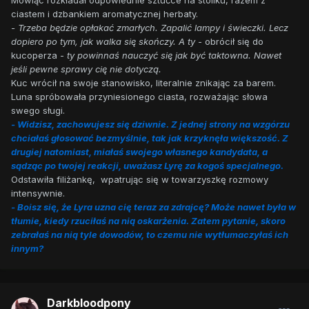
Mówiąc rozkładał odpowiednie sztućce na stoliku, razem z
ciastem i dzbankiem aromatycznej herbaty.
- Trzeba będzie opłakać zmarłych. Zapalić lampy i świeczki. Lecz
dopiero po tym, jak walka się skończy. A ty
- obrócił się do
kucoperza -
ty powinnaś nauczyć się jak być taktowna. Nawet
jeśli pewne sprawy cię nie dotyczą.
Kuc wrócił na swoje stanowisko, literalnie znikając za barem.
Luna spróbowała przyniesionego ciasta, rozważając słowa
swego sługi.
- Widzisz, zachowujesz się dziwnie. Z jednej strony na wzgórzu
chciałaś głosować bezmyślnie, tak jak krzyknęła większość. Z
drugiej natomiast, miałaś swojego własnego kandydata, a
sądząc po twojej reakcji, uważasz Lyrę za kogoś specjalnego.
Odstawiła filiżankę, wpatrując się w towarzyszkę rozmowy
intensywnie.
- Boisz się, że Lyra uzna cię teraz za zdrajcę? Może nawet była w
tłumie, kiedy rzuciłaś na nią oskarżenia. Zatem pytanie, skoro
zebrałaś na nią tyle dowodów, to czemu nie wytłumaczyłaś ich
innym?
Darkbloodpony