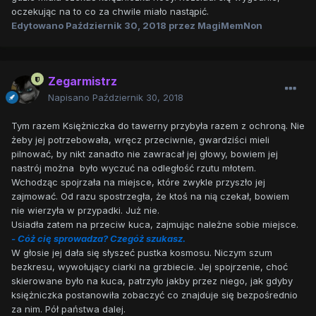
oczekując na to co za chwile miało nastąpić.
Edytowano
Październik 30, 2018
przez MagiMemNon
Zegarmistrz
Napisano
Październik 30, 2018
Tym razem Księżniczka do tawerny przybyła razem z ochroną. Nie
żeby jej potrzebowała, wręcz przeciwnie, gwardziści mieli
pilnować, by nikt zanadto nie zawracał jej głowy, bowiem jej
nastrój można było wyczuć na odległość rzutu młotem.
Wchodząc spojrzała na miejsce, które zwykle przyszło jej
zajmować. Od razu spostrzegła, że ktoś na nią czekał, bowiem
nie wierzyła w przypadki. Już nie.
Usiadła zatem na przeciw kuca, zajmując należne sobie miejsce.
- Cóż cię sprowadza? Czegóż szukasz.
W głosie jej dała się słyszeć pustka kosmosu. Niczym szum
bezkresu, wywołujący ciarki na grzbiecie. Jej spojrzenie, choć
skierowane było na kuca, patrzyło jakby przez niego, jak gdyby
księżniczka postanowiła zobaczyć co znajduje się bezpośrednio
za nim. Pół państwa dalej.