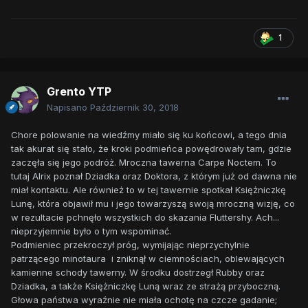
1
Grento YTP
Napisano
Październik 30, 2018
Chore polowanie na wiedźmy miało się ku końcowi, a tego dnia
tak akurat się stało, że kroki podmieńca powędrowały tam, gdzie
zaczęła się jego podróż. Mroczna tawerna Carpe Noctem. To
tutaj Alrix poznał Dziadka oraz Doktora, z którym już od dawna nie
miał kontaktu. Ale również to w tej tawernie spotkał Księżniczkę
Lunę, która objawił mu i jego towarzyszą swoją mroczną wizję, co
w rezultacie pchnęło wszystkich do skazania Fluttershy. Ach...
nieprzyjemnie było o tym wspominać.
Podmieniec przekroczył próg, wymijając nieprzychylnie
patrzącego minotaura i zniknął w ciemnościach, oblewających
kamienne schody tawerny. W środku dostrzegł Rubby oraz
Dziadka, a także Księżniczkę Luną wraz ze strażą przyboczną.
Głowa państwa wyraźnie nie miała ochotę na czcze gadanie;