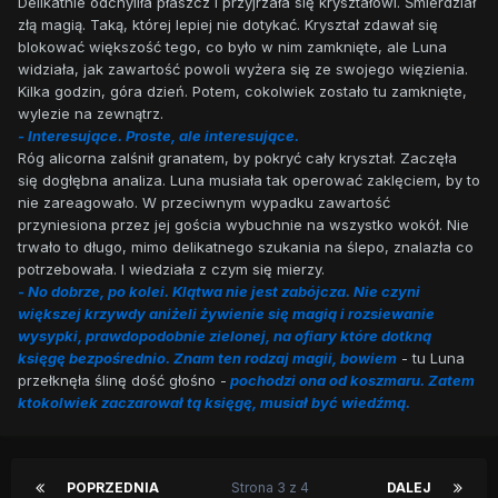
Delikatnie odchyliła płaszcz i przyjrzała się kryształowi. Śmierdział
złą magią. Taką, której lepiej nie dotykać. Kryształ zdawał się
blokować większość tego, co było w nim zamknięte, ale Luna
widziała, jak zawartość powoli wyżera się ze swojego więzienia.
Kilka godzin, góra dzień. Potem, cokolwiek zostało tu zamknięte,
wylezie na zewnątrz.
- Interesujące. Proste, ale interesujące.
Róg alicorna zalśnił granatem, by pokryć cały kryształ. Zaczęła
się dogłębna analiza. Luna musiała tak operować zaklęciem, by to
nie zareagowało. W przeciwnym wypadku zawartość
przyniesiona przez jej gościa wybuchnie na wszystko wokół. Nie
trwało to długo, mimo delikatnego szukania na ślepo, znalazła co
potrzebowała. I wiedziała z czym się mierzy.
- No dobrze, po kolei. Klątwa nie jest zabójcza. Nie czyni
większej krzywdy aniżeli żywienie się magią i rozsiewanie
wysypki, prawdopodobnie zielonej, na ofiary które dotkną
księgę bezpośrednio. Znam ten rodzaj magii, bowiem
-
tu Luna
przełknęła ślinę dość głośno -
pochodzi ona od koszmaru. Zatem
ktokolwiek zaczarował tą księgę, musiał być wiedźmą.
POPRZEDNIA
Strona 3 z 4
DALEJ