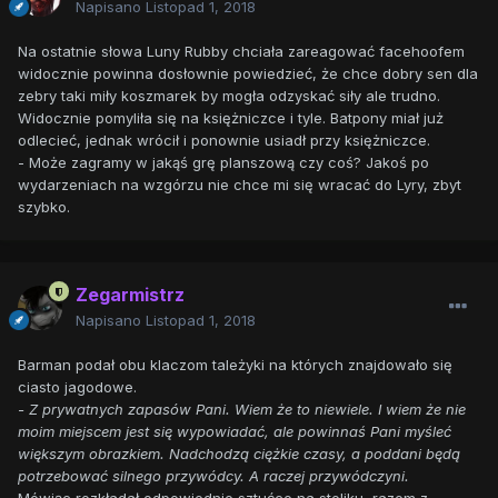
Napisano
Listopad 1, 2018
Na ostatnie słowa Luny Rubby chciała zareagować facehoofem
widocznie powinna dosłownie powiedzieć, że chce dobry sen dla
zebry taki miły koszmarek by mogła odzyskać siły ale trudno.
Widocznie pomyliła się na księżniczce i tyle. Batpony miał już
odlecieć, jednak wrócił i ponownie usiadł przy księżniczce.
- Może zagramy w jakąś grę planszową czy coś? Jakoś po
wydarzeniach na wzgórzu nie chce mi się wracać do Lyry, zbyt
szybko.
Zegarmistrz
Napisano
Listopad 1, 2018
Barman podał obu klaczom tależyki na których znajdowało się
ciasto jagodowe.
- Z prywatnych zapasów Pani. Wiem że to niewiele. I wiem że nie
moim miejscem jest się wypowiadać, ale powinnaś Pani myśleć
większym obrazkiem. Nadchodzą ciężkie czasy, a poddani będą
potrzebować silnego przywódcy. A raczej przywódczyni.