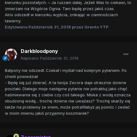
kierunku pozostałych. – Ja ruszam dalej. Jeżeli Was to ciekawi, to
zmierzam na Wzgórze Ognia. Tam będę przez jakiś czas.
Alrix odszedł w kierunku wyjścia, znikając w ciemnościach
tawerny.
Edytowano
Październik 31, 2018
przez Grento YTP
Darkbloodpony
Napisano
Październik 31, 2018
Batpony nie odszedł. Czekał i myślał nad kolejnym pytaniem. Po
chwili powiedział.
- Będę się już zbierać. A ta twoja Zecora daje strasznie dziwne
poszlaki. Dlatego moje następne pytanie nie potraktuj jako chęć
naśmiewania się z ciebie czy coś takiego. Miska z wodą oznacza
obudzoną wodę... trochę dziwne nie uważasz? Trochę skarży się
także na problemy ze snem, może potrafiłabyś jej pomóc i zesłać
w moim imieniu jakiś przyjemny koszmarek?