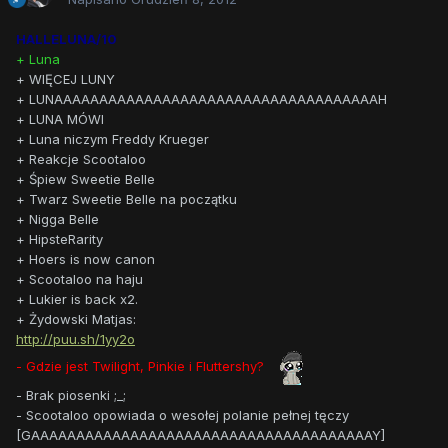
HALLELUNA/10
+ Luna
+ WIĘCEJ LUNY
+ LUNAAAAAAAAAAAAAAAAAAAAAAAAAAAAAAAAAAAAH
+ LUNA MÓWI
+ Luna niczym Freddy Krueger
+ Reakcje Scootaloo
+ Śpiew Sweetie Belle
+ Twarz Sweetie Belle na początku
+ Nigga Belle
+ HipsteRarity
+ Hoers is now canon
+ Scootaloo na haju
+ Lukier is back x2.
+ Żydowski Matjas:
http://puu.sh/1yy2o
- Gdzie jest Twilight, Pinkie i Fluttershy?
- Brak piosenki ;_;
- Scootaloo opowiada o wesołej polanie pełnej tęczy
[GAAAAAAAAAAAAAAAAAAAAAAAAAAAAAAAAAAAAAAY]