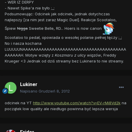
- WER IZ DERPY
- Nawet Spike'a nie było ;_;
Podsumowując: Odcinek jak odcinek, jednak dotychczas
najlepszy [za nim jest zaraz Magic Duel]. Reakcje Scootaloo,
Śpiew
Nigga
Sweetie Belle, RD... Hoers is now canon
Scootaloo to pedał, opowiada o wesołej polanie pełnej tęczy ;_;
No i nasza kochana
LUUUUUNAAAAAAAAAAAAAAAAAAAAAAAAAAAAAAAAAAAAAAA
AAAAAAH. Motyw wzięty z
Koszmaru z ulicy wiązów
, Freddy
Krueger <3 Jednak od dziś streamy bez Lukinera to nie streamy.
Lukiner
Napisano
Grudzień 8, 2012
odcinek na YT
http://www.youtube.com/watch?v=EV-rMi8Vd2k
na
początek low quality ale niedługo powinna być lepsza wersja