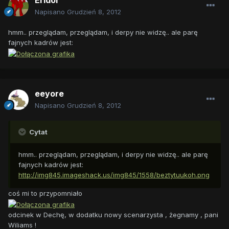
Eridor
Napisano
Grudzień 8, 2012
hmm.. przeglądam, przeglądam, i derpy nie widzę.. ale parę
fajnych kadrów jest:
eeyore
Napisano
Grudzień 8, 2012
Cytat
hmm.. przeglądam, przeglądam, i derpy nie widzę.. ale parę
fajnych kadrów jest:
http://img845.imageshack.us/img845/1558/beztytuukoh.png
coś mi to przypomniało
odcinek w Dechę, w dodatku nowy scenarzysta , żegnamy , pani
Wiliams !