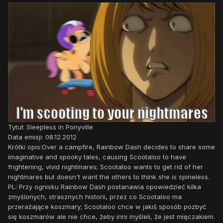
Tytuł: Sleepless in Ponyville
Data emisji: 08.12.2012
Krótki opis:Over a campfire, Rainbow Dash decides to share some
imaginative and spooky tales, causing Scootaloo to have
frightening, vivid nightmares; Scootaloo wants to get rid of her
nightmares but doesn't want the others to think she is spineless.
PL: Przy ognisku Rainbow Dash postanawia opowiedzieć kilka
zmyślonych, strasznych historii, przez co Scootaloo ma
przerażające koszmary; Scootaloo chce w jakiś sposób pozbyć
się koszmarów ale nie chce, żeby inni myśleli, że jest mięczakiem.