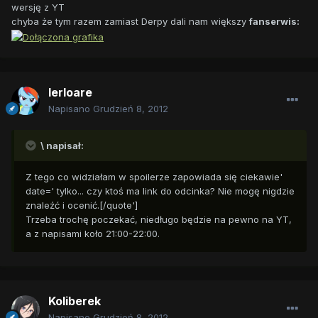
wersję z YT
chyba że tym razem zamiast Derpy dali nam większy
fanserwis:
lerloare
Napisano
Grudzień 8, 2012
\ napisał:
Z tego co widziałam w spoilerze zapowiada się ciekawie'
date=' tylko... czy ktoś ma link do odcinka? Nie mogę nigdzie
znaleźć i ocenić.[/quote']
Trzeba trochę poczekać, niedługo będzie na pewno na YT,
a z napisami koło 21:00-22:00.
Koliberek
Napisano
Grudzień 8, 2012