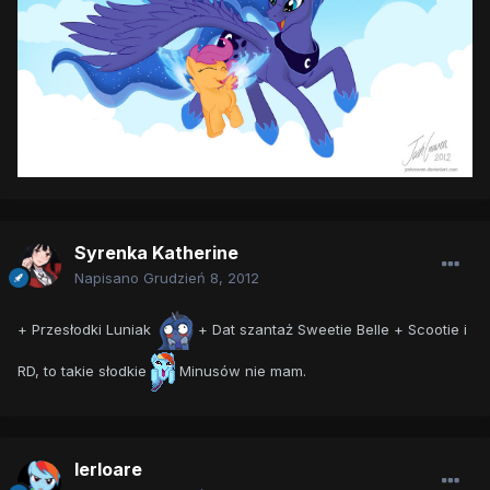
Syrenka Katherine
Napisano
Grudzień 8, 2012
+ Przesłodki Luniak
+ Dat szantaż Sweetie Belle + Scootie i
RD, to takie słodkie
Minusów nie mam.
lerloare