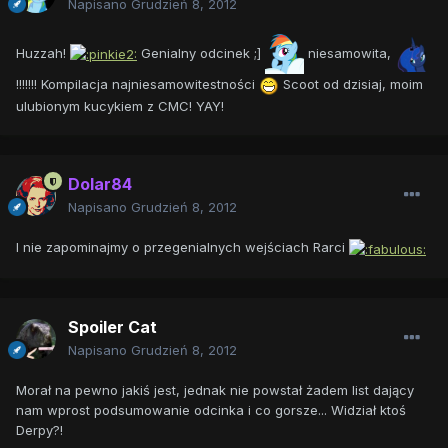
Napisano
Grudzień 8, 2012
Huzzah!
Genialny odcinek ;]
niesamowita,
!!!!!!! Kompilacja najniesamowitestności
Scoot od dzisiaj, moim
ulubionym kucykiem z CMC! YAY!
Dolar84
Napisano
Grudzień 8, 2012
I nie zapominajmy o przegenialnych wejściach Rarci
Spoiler Cat
Napisano
Grudzień 8, 2012
Morał na pewno jakiś jest, jednak nie powstał żadem list dający
nam wprost podsumowanie odcinka i co gorsze... Widział ktoś
Derpy?!