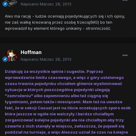
Napisano
Marzec 28, 2013
Alex ma rację - ludzie oceniają pojedynkujących się i ich opisy,
nie zaś walkę kreowaną przez osobę trzecią(MG) bo ten
wprowadził by element którego unikamy - stronniczość.
Hoffman
Napisano
Marzec 28, 2013
Dziękuję za wszystkie opinie i sugestie. Poprzez
wprowadzenie limitu czasowego, a więc z góry ustalonego
czasu trwania pojedynku chciałem głównie wyeliminować
sytuacje w których poszczególne pojedynki ulegają
"zamrożeniu" albo zapomnieniu albo też ciągną się
tygodniami, potem także i miesiącami. Mam też na uwadze
fakt, że w sekcji Casual jest na liście oczekujących sporo osób
które jeszcze w ogóle nie walczyły i bardzo chciałbym
zorganizować kolejne pojedynki ale nie chciałbym aby trzy
czwarte z nich stanęły w miejscu, zwłaszcza, że pojawił się
poddział na turnieje, a więc Alexsuz uznał że czas na kolejne