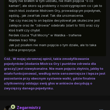
Nigdy nie brałem w tym udziału, nie mam pojęcia "o co
kaman", ale skoro są problemy z rozstrzygnięciem co i jak to
niech ktoś zostanie Mistrzem Gry, prowadzącym pojedynek,
sędzią... jak zwał tak zwał. Tak dla urozmaicenia.
Tak czy inaczej to on będzie decydował jak skuteczne jest
zaklęcie oraz ile "zdrowia" odebrało (start to 100) oraz czy
ktoś trafił czy chybił.
Ferdek rzuca "Full Mocny" w Waldka - trafienie
Waldek traci 10hp
Jak już pisałem nie mam pojęcia o tym dziale, ale to taka
luźna propozycja.
Cóż.. W mojej skromnej opinii, takie zmodyfikowanie
pojedynków (dodanie Mistrza Gry i punktów zdrowia dla
graczy) jest niewykonalne. Nie mam pojęcia zbytnio, jakby to
miało funkcjonować, według mnie sensowniejsze i lepsze jest
pozostanie przy obecnym systemie walki, gdzie finalnie
użytkownicy oddając swój głos w ankiecie decydują o
zwycięzcy danego pojedynku.
Zegarmistrz