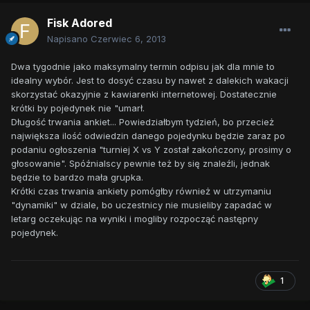
Fisk Adored
Napisano
Czerwiec 6, 2013
Dwa tygodnie jako maksymalny termin odpisu jak dla mnie to
idealny wybór. Jest to dosyć czasu by nawet z dalekich wakacji
skorzystać okazyjnie z kawiarenki internetowej. Dostatecznie
krótki by pojedynek nie "umarł.
Długość trwania ankiet... Powiedziałbym tydzień, bo przecież
największa ilość odwiedzin danego pojedynku będzie zaraz po
podaniu ogłoszenia "turniej X vs Y został zakończony, prosimy o
głosowanie". Spóźnialscy pewnie też by się znaleźli, jednak
będzie to bardzo mała grupka.
Krótki czas trwania ankiety pomógłby również w utrzymaniu
"dynamiki" w dziale, bo uczestnicy nie musieliby zapadać w
letarg oczekując na wyniki i mogliby rozpocząć następny
pojedynek.
1