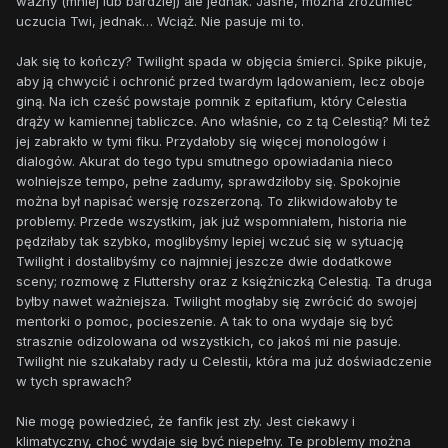
ważny (mniej lub bardziej) ale jednak. Jasne, można zrozumieć
uczucia Twi, jednak… Wciąż. Nie pasuje mi to.
Jak się to kończy? Twilight spada w objęcia śmierci. Spike pikuje,
aby ją chwycić i ochronić przed twardym lądowaniem, lecz oboje
giną. Na ich cześć powstaje pomnik z epitafium, który Celestia
drąży w kamiennej tabliczce. Ano właśnie, co z tą Celestią? Mi też
jej zabrakło w tymi fiku. Przydałoby się więcej monologów i
dialogów. Akurat do tego typu smutnego opowiadania nieco
wolniejsze tempo, pełne zadumy, sprawdziłoby się. Spokojnie
można był napisać wersję rozszerzoną. To zlikwidowałoby te
problemy. Przede wszystkim, jak już wspomniałem, historia nie
pędziłaby tak szybko, moglibyśmy lepiej wczuć się w sytuację
Twilight i dostalibyśmy co najmniej jeszcze dwie dodatkowe
sceny; rozmowę z Fluttershy oraz z księżniczką Celestią. Ta druga
byłby nawet ważniejsza. Twilight mogłaby się zwrócić do swojej
mentorki o pomoc, pocieszenie. A tak to ona wydaje się być
strasznie odizolowana od wszystkich, co jakoś mi nie pasuje.
Twilight nie szukałaby rady u Celestii, która ma już doświadczenie
w tych sprawach?
Nie mogę powiedzieć, że fanfik jest zły. Jest ciekawy i
klimatyczny, choć wydaje się być niepełny. Te problemy można