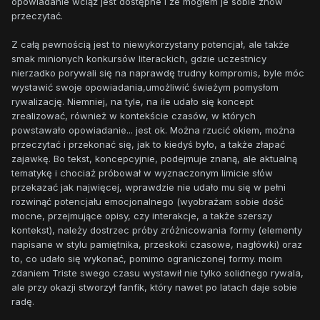
opowiadanie wciąż jest dostępne i że mogłem je sobie znów
przeczytać.
Z całą pewnością jest to niewykorzystany potencjał, ale także
smak minionych konkursów literackich, gdzie uczestnicy
nierzadko porywali się na naprawdę trudny kompromis, byle móc
wystawić swoje opowiadania,umożliwić świeżym pomysłom
rywalizację. Niemniej, na tyle, na ile udało się koncept
zrealizować, również w kontekście czasów, w których
powstawało opowiadanie... jest ok. Można rzucić okiem, można
przeczytać i przekonać się, jak to kiedyś było, a także złapać
zajawkę. Bo tekst, koncepcyjnie, podejmuje znaną, ale aktualną
tematykę i chociaż próbował w wyznaczonym limicie słów
przekazać jak najwięcej, wprawdzie nie udało mu się w pełni
rozwinąć potencjału emocjonalnego (wyobrażam sobie dość
mocne, przejmujące opisy, czy interakcje, a także szerszy
kontekst), należy dostrzec próby zróżnicowania formy (elementy
napisane w stylu pamiętnika, przeskoki czasowe, nagłówki) oraz
to, co udało się wykonać, pomimo ograniczonej formy. moim
zdaniem Triste swego czasu wystawił nie tylko solidnego rywala,
ale przy okazji stworzył fanfik, który nawet po latach daje sobie
radę.