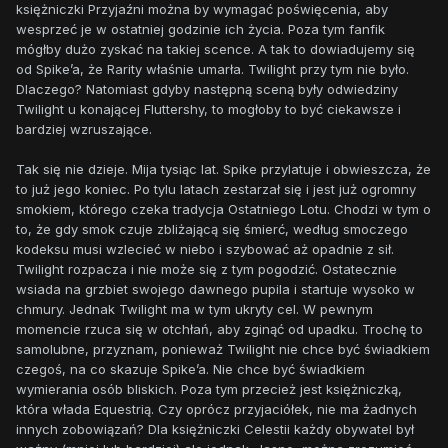
księżniczki Przyjaźni można by wymagać poświęcenia, aby
wesprzeć je w ostatniej godzinie ich życia. Poza tym fanfik
mógłby dużo zyskać na takiej scence. A tak to dowiadujemy się
od Spike’a, że Rarity właśnie umarła. Twilight przy tym nie było.
Dlaczego? Natomiast gdyby następną sceną były odwiedziny
Twilight u konającej Fluttershy, to mogłoby to być ciekawsze i
bardziej wzruszające.
Tak się nie dzieje. Mija tysiąc lat. Spike przylatuje i obwieszcza, że
to już jego koniec. Po tylu latach zestarzał się i jest już ogromny
smokiem, którego czeka tradycja Ostatniego Lotu. Chodzi w tym o
to, że gdy smok czuje zbliżającą się śmierć, według smoczego
kodeksu musi wzlecieć w niebo i szybować aż opadnie z sił.
Twilight rozpacza i nie może się z tym pogodzić. Ostatecznie
wsiada na grzbiet swojego dawnego pupila i startuje wysoko w
chmury. Jednak Twilight ma w tym ukryty cel. W pewnym
momencie rzuca się w otchłań, aby zginąć od upadku. Trochę to
samolubne, przyznam, ponieważ Twilight nie chce być świadkiem
czegoś, na co skazuje Spike’a. Nie chce być świadkiem
wymierania osób bliskich. Poza tym przecież jest księżniczką,
która włada Equestrią. Czy oprócz przyjaciółek, nie ma żadnych
innych zobowiązań? Dla księżniczki Celestii każdy obywatel był