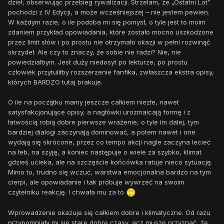
dzieł, obserwując przebieg rywalizacji. Strzelam, że „Ostatni Lot”
pochodzi z IV Edycji, a może wcześniejszej – nie jestem pewien.
W każdym razie, o ile podoba mi się pomysł, o tyle jest to moim
zdaniem przykład opowiadania, które zostało mocno uszkodzone
przez limit słów i po prostu nie otrzymało okazji w pełni rozwinąć
skrzydeł. Ale czy to znaczy, że sobie nie radzi? Nie, nie
powiedziałbym. Jest duży niedosyt po lekturze, po prostu
człowiek przytuliłby rozszerzenie fanfika, zwłaszcza ekstra opisy,
których BARDZO tutaj brakuje.
O ile na początku mamy jeszcze całkiem niezłe, nawet
satysfakcjonujące opisy, a nagłówki urozmaicają formę i z
łatwością robią dobre pierwsze wrażenie, o tyle im dalej, tym
bardziej dialogi zaczynają dominować, a potem nawet i one
wydają się skrócone, przez co tempo akcji nagle zaczyna lecieć
na łeb, na szyję, a koniec następuje o wiele za szybko, klimat
gdzieś ucieka, ale na szczęście końcówka ratuje nieco sytuację.
Mimo to, trudno się wczuć, warstwa emocjonalna bardzo na tym
cierpi, ale opowiadanie i tak próbuje wywrzeć na swoim
czytelniku reakcję. I chwała mu za to
Wprowadzenie okazuje się całkiem dobre i klimatyczne. Od razu
przypomniały mi się stare dobre czasy, acz muszę przyznać, że