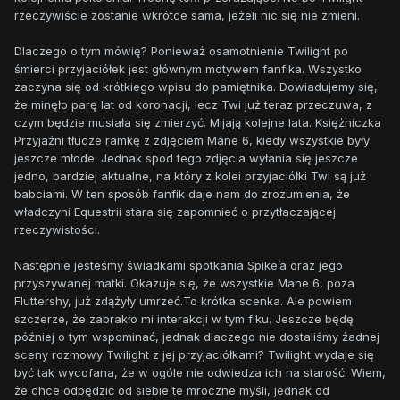
rzeczywiście zostanie wkrótce sama, jeżeli nic się nie zmieni.
Dlaczego o tym mówię? Ponieważ osamotnienie Twilight po
śmierci przyjaciółek jest głównym motywem fanfika. Wszystko
zaczyna się od krótkiego wpisu do pamiętnika. Dowiadujemy się,
że minęło parę lat od koronacji, lecz Twi już teraz przeczuwa, z
czym będzie musiała się zmierzyć. Mijają kolejne lata. Księżniczka
Przyjaźni tłucze ramkę z zdjęciem Mane 6, kiedy wszystkie były
jeszcze młode. Jednak spod tego zdjęcia wyłania się jeszcze
jedno, bardziej aktualne, na który z kolei przyjaciółki Twi są już
babciami. W ten sposób fanfik daje nam do zrozumienia, że
władczyni Equestrii stara się zapomnieć o przytłaczającej
rzeczywistości.
Następnie jesteśmy świadkami spotkania Spike’a oraz jego
przyszywanej matki. Okazuje się, że wszystkie Mane 6, poza
Fluttershy, już zdążyły umrzeć.To krótka scenka. Ale powiem
szczerze, że zabrakło mi interakcji w tym fiku. Jeszcze będę
później o tym wspominać, jednak dlaczego nie dostaliśmy żadnej
sceny rozmowy Twilight z jej przyjaciółkami? Twilight wydaje się
być tak wycofana, że w ogóle nie odwiedza ich na starość. Wiem,
że chce odpędzić od siebie te mroczne myśli, jednak od