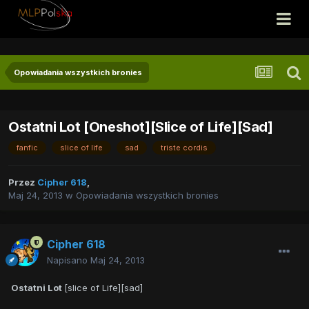
Opowiadania wszystkich bronies
Ostatni Lot [Oneshot][Slice of Life][Sad]
fanfic
slice of life
sad
triste cordis
Przez
Cipher 618
,
Maj 24, 2013
w
Opowiadania wszystkich bronies
Cipher 618
Napisano
Maj 24, 2013
Ostatni Lot
[slice of Life][sad]