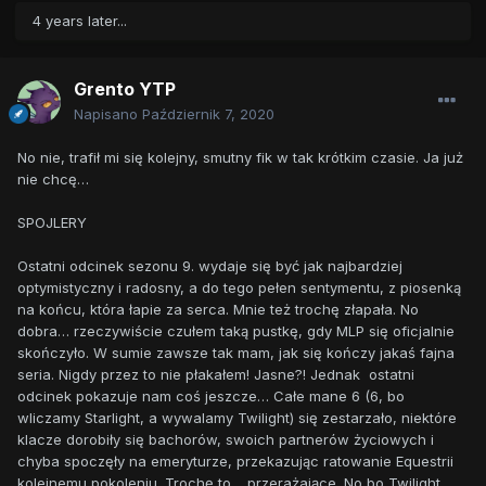
4 years later...
Grento YTP
Napisano
Październik 7, 2020
No nie, trafił mi się kolejny, smutny fik w tak krótkim czasie. Ja już
nie chcę…
SPOJLERY
Ostatni odcinek sezonu 9. wydaje się być jak najbardziej
optymistyczny i radosny, a do tego pełen sentymentu, z piosenką
na końcu, która łapie za serca. Mnie też trochę złapała. No
dobra… rzeczywiście czułem taką pustkę, gdy MLP się oficjalnie
skończyło. W sumie zawsze tak mam, jak się kończy jakaś fajna
seria. Nigdy przez to nie płakałem! Jasne?! Jednak ostatni
odcinek pokazuje nam coś jeszcze… Całe mane 6 (6, bo
wliczamy Starlight, a wywalamy Twilight) się zestarzało, niektóre
klacze dorobiły się bachorów, swoich partnerów życiowych i
chyba spoczęły na emeryturze, przekazując ratowanie Equestrii
kolejnemu pokoleniu. Trochę to… przerażające. No bo Twilight