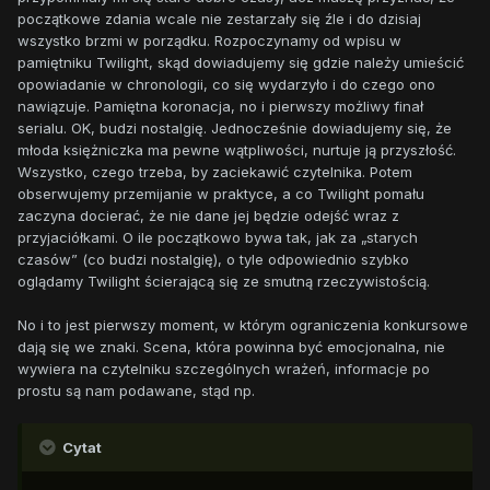
początkowe zdania wcale nie zestarzały się źle i do dzisiaj
wszystko brzmi w porządku. Rozpoczynamy od wpisu w
pamiętniku Twilight, skąd dowiadujemy się gdzie należy umieścić
opowiadanie w chronologii, co się wydarzyło i do czego ono
nawiązuje. Pamiętna koronacja, no i pierwszy możliwy finał
serialu. OK, budzi nostalgię. Jednocześnie dowiadujemy się, że
młoda księżniczka ma pewne wątpliwości, nurtuje ją przyszłość.
Wszystko, czego trzeba, by zaciekawić czytelnika. Potem
obserwujemy przemijanie w praktyce, a co Twilight pomału
zaczyna docierać, że nie dane jej będzie odejść wraz z
przyjaciółkami. O ile początkowo bywa tak, jak za „starych
czasów” (co budzi nostalgię), o tyle odpowiednio szybko
oglądamy Twilight ścierającą się ze smutną rzeczywistością.
No i to jest pierwszy moment, w którym ograniczenia konkursowe
dają się we znaki. Scena, która powinna być emocjonalna, nie
wywiera na czytelniku szczególnych wrażeń, informacje po
prostu są nam podawane, stąd np.
Cytat