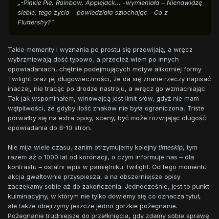
„-Pinkie Pie, Rainbow, Applejack... -wymieniała – Nienawidzę
siebie, tego życia – powiedziała szlochając - Co z
Fluttershy?”
Takie momenty i wyznania po prostu się przewijają, a wręcz
wybrzmiewają dość typowo, a przecież wiem po innych
opowiadaniach, chętnie podejmujących motyw alikorniej formy
Twilight oraz jej długowieczności, że da się znane rzeczy napisać
inaczej, nie tracąc po drodze nastroju, a wręcz go wzmacniając.
Tak jak wspominałem, winowajcą jest limit słów, gdyż nie mam
wątpliwości, że gdyby ilość znaków nie była ograniczona, Triste
porwałby się na extra opisy, sceny, być może rozwijając długość
opowiadania do 8-10 stron.
Nie mija wiele czasu, zanim otrzymujemy kolejny
timeskip
, tym
razem aż o 1000 lat od koronacji, o czym informuje nas – dla
kontrastu – ostatni wpis w pamiętniku Twilight. Od tego momentu
akcja gwałtownie przyspiesza, a na obszerniejsze opisy
zaczekamy sobie aż do zakończenia. Jednocześnie, jest to punkt
kulminacyjny, w którym nie tylko dowiemy się co oznacza tytuł,
ale także obejrzymy jeszcze jedno gorzkie pożegnanie.
Pożegnanie trudniejsze do przełknięcia, gdy zdamy sobie sprawę