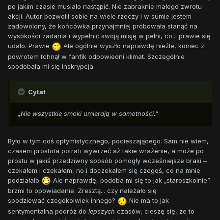
po jakim czasie musiało nastąpić. Nie zabraknie małego zwrotu
akcji. Autor pozwolił sobie na wiele rzeczy i w sumie jestem
zadowolony, że końcówka przynajmniej próbowała stanąć na
wysokości zadania i wypełnić swoją misję w pełni, co... prawie się
udało. Prawie
Ale ogólnie wyszło naprawdę nieźle, koniec z
powrotem tchnął w fanfik odpowiedni klimat. Szczególnie
spodobała mi się inskrypcja:
Cytat
„Nie wszystkie smoki umierają w samotności.”
Było w tym coś optymistycznego, pocieszającego. Sam nie wiem,
czasem prostota potrafi wywrzeć aż takie wrażenie, a może po
prostu w jakiś przedziwny sposób pomogły wcześniejsze braki –
czekałem i czekałem, no i doczekałem się czegoś, co na mnie
podziałało
Ale naprawdę, podoba mi się to jak „staroszkolnie”
brzmi to opowiadanie. Zresztą... czy należało się
spodziewać czegokolwiek innego?
Nie ma to jak
sentymentalna podróż do
lepszych
czasów, cieszę się, że to