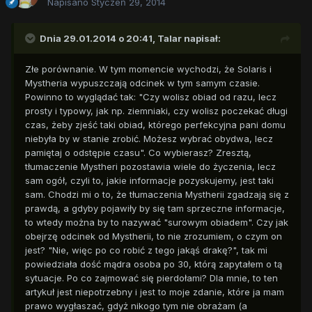
Napisano
Styczeń 29, 2014
Dnia 29.01.2014 o 20:41, Talar napisał:
Złe porównanie. W tym momencie wychodzi, że Solaris i
Mystheria wypuszczają odcinek w tym samym czasie.
Powinno to wyglądać tak: "Czy wolisz obiad od razu, lecz
prosty i typowy, jak np. ziemniaki, czy wolisz poczekać długi
czas, żeby zjeść taki obiad, którego perfekcyjna pani domu
niebyła by w stanie zrobić. Możesz wybrać obydwa, lecz
pamiętaj o odstępie czasu". Co wybierasz? Zresztą,
tłumaczenie Mystheri pozostawia wiele do życzenia, lecz
sam ogół, czyli to, jakie informacje pozyskujemy, jest taki
sam. Chodzi mi o to, że tłumaczenia Mystherii zgadzają się z
prawdą, a gdyby pojawiły by się tam sprzeczne informacje,
to wtedy można by to nazywać "surowym obiadem". Czy jak
obejrzę odcinek od Mystherii, to nie zrozumiem, o czym on
jest? "Nie, więc po co robić z tego jakąś drakę?", tak mi
powiedziała dość mądra osoba po 30, którą zapytałem o tą
sytuacje. Po co zajmować się pierdołami? Dla mnie, to ten
artykuł jest niepotrzebny i jest to moje zdanie, które ja mam
prawo wygłaszać, gdyż nikogo tym nie obrażam (a