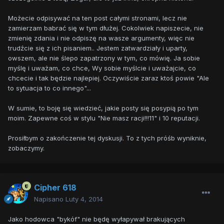
Możecie odpisywać na ten post całymi stronami, lecz nie
zamierzam babrać się w tym dłużej. Cokolwiek napiszecie, nie
zmienię zdania i nie odpiszę na wasze argumenty, więc nie
trudźcie się z ich pisaniem.. Jestem zatwardziały i uparty,
owszem, ale nie ślepo zapatrzony w tym, co mówię. Ja sobie
myślę i uważam, co chce, Wy sobie myślcie i uważajcie, co
chcecie i tak będzie najlepiej. Oczywiście zaraz ktoś powie "Ale
to sytuacja to co innego"...
W sumie, to boję się wiedzieć, jakie posty się posypią po tym
moim. Zapewne coś w stylu "Nie masz racji!!!11" i 10 reputacji.
Prosiłbym o zakończenie tej dyskusji. To z tych próśb wyniknie,
zobaczymy.
Cipher 618
Napisano
Luty 4, 2014
Jako hodowca "bykóf" nie będę wyłapywał brakujących