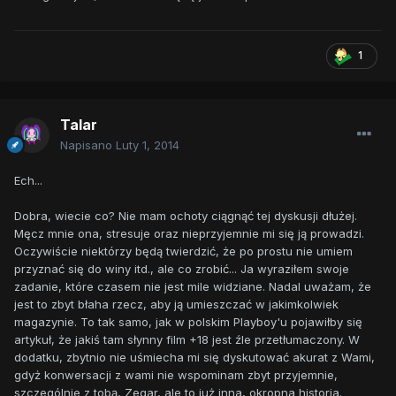
1
Talar
Napisano
Luty 1, 2014
Ech...
Dobra, wiecie co? Nie mam ochoty ciągnąć tej dyskusji dłużej.
Męcz mnie ona, stresuje oraz nieprzyjemnie mi się ją prowadzi.
Oczywiście niektórzy będą twierdzić, że po prostu nie umiem
przyznać się do winy itd., ale co zrobić... Ja wyraziłem swoje
zadanie, które czasem nie jest mile widziane. Nadal uważam, że
jest to zbyt błaha rzecz, aby ją umieszczać w jakimkolwiek
magazynie. To tak samo, jak w polskim Playboy'u pojawiłby się
artykuł, że jakiś tam słynny film +18 jest źle przetłumaczony. W
dodatku, zbytnio nie uśmiecha mi się dyskutować akurat z Wami,
gdyż konwersacji z wami nie wspominam zbyt przyjemnie,
szczególnie z tobą, Zegar, ale to już inna, okropna historia.