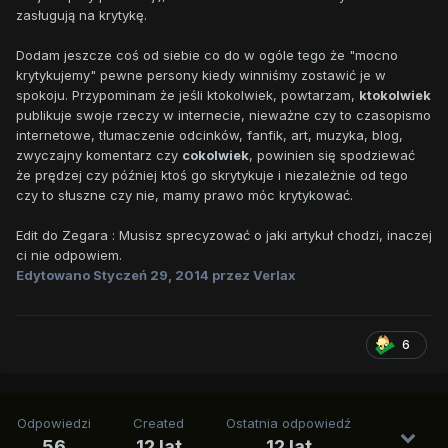
zasługują na krytykę.
Dodam jeszcze coś od siebie co do w ogóle tego że "mocno
krytykujemy" pewne persony kiedy winniśmy zostawić je w
spokoju. Przypominam że jeśli ktokolwiek, powtarzam,
ktokolwiek
publikuje swoje rzeczy w internecie, nieważne czy to czasopismo
internetowe, tłumaczenie odcinków, fanfik, art, muzyka, blog,
zwyczajny komentarz czy
cokolwiek
, powinien się spodziewać
że prędzej czy później ktoś go skrytykuje i niezależnie od tego
czy to słuszne czy nie, mamy prawo móc krytykować.
Edit do Zegara : Musisz sprecyzować o jaki artykuł chodzi, inaczej
ci nie odpowiem.
Edytowano
Styczeń 29, 2014
przez Verlax
6
Odpowiedzi
Created
Ostatnia odpowiedź
56
12 lat
12 lat