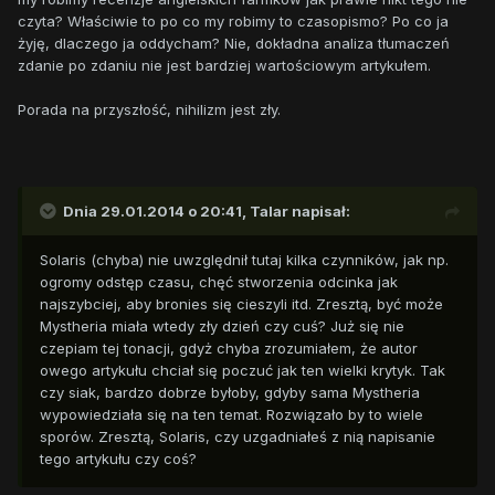
czyta? Właściwie to po co my robimy to czasopismo? Po co ja
żyję, dlaczego ja oddycham? Nie, dokładna analiza tłumaczeń
zdanie po zdaniu nie jest bardziej wartościowym artykułem.
Porada na przyszłość, nihilizm jest zły.
Dnia 29.01.2014 o 20:41, Talar napisał:
Solaris (chyba) nie uwzględnił tutaj kilka czynników, jak np.
ogromy odstęp czasu, chęć stworzenia odcinka jak
najszybciej, aby bronies się cieszyli itd. Zresztą, być może
Mystheria miała wtedy zły dzień czy cuś? Już się nie
czepiam tej tonacji, gdyż chyba zrozumiałem, że autor
owego artykułu chciał się poczuć jak ten wielki krytyk. Tak
czy siak, bardzo dobrze byłoby, gdyby sama Mystheria
wypowiedziała się na ten temat. Rozwiązało by to wiele
sporów. Zresztą, Solaris, czy uzgadniałeś z nią napisanie
tego artykułu czy coś?