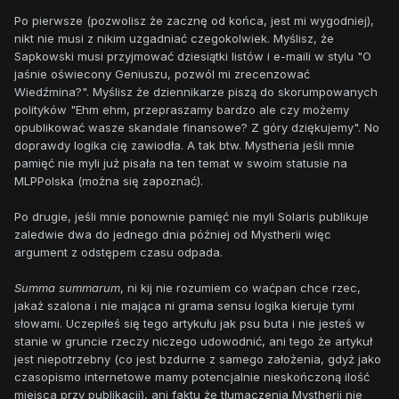
Po pierwsze (pozwolisz że zacznę od końca, jest mi wygodniej),
nikt nie musi z nikim uzgadniać czegokolwiek. Myślisz, że
Sapkowski musi przyjmować dziesiątki listów i e-maili w stylu "O
jaśnie oświecony Geniuszu, pozwól mi zrecenzować
Wiedźmina?". Myślisz że dziennikarze piszą do skorumpowanych
polityków "Ehm ehm, przepraszamy bardzo ale czy możemy
opublikować wasze skandale finansowe? Z góry dziękujemy". No
doprawdy logika cię zawiodła. A tak btw. Mystheria jeśli mnie
pamięć nie myli już pisała na ten temat w swoim statusie na
MLPPolska (można się zapoznać).
Po drugie, jeśli mnie ponownie pamięć nie myli Solaris publikuje
zaledwie dwa do jednego dnia później od Mystherii więc
argument z odstępem czasu odpada.
Summa summarum
, ni kij nie rozumiem co waćpan chce rzec,
jakaż szalona i nie mająca ni grama sensu logika kieruje tymi
słowami. Uczepiłeś się tego artykułu jak psu buta i nie jesteś w
stanie w gruncie rzeczy niczego udowodnić, ani tego że artykuł
jest niepotrzebny (co jest bzdurne z samego założenia, gdyż jako
czasopismo internetowe mamy potencjalnie nieskończoną ilość
miejsca przy publikacji), ani faktu że tłumaczenia Mystherii nie