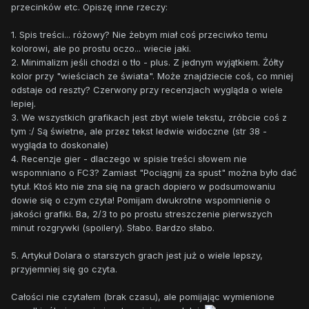
przecinków etc. Opiszę inne rzeczy:
1. Spis treści... różowy? Nie żebym miał coś przeciwko temu
kolorowi, ale po prostu oczo... wiecie jaki.
2. Minimalizm jeśli chodzi o tło - plus. Z jednym wyjątkiem. Żółty
kolor przy "wieściach ze świata". Może znajdziecie coś, co mniej
odstaje od reszty? Czerwony przy recenzjach wygląda o wiele
lepiej.
3. We wszystkich grafikach jest zbyt wiele tekstu, zróbcie coś z
tym :/ Są świetne, ale przez tekst ledwie widoczne (str 38 -
wygląda to doskonale)
4. Recenzje gier - dlaczego w spisie treści słowem nie
wspomniano o FC3? Zamiast "Pociągnij za spust" można było dać
tytuł. Ktoś kto nie zna się na grach dopiero w podsumowaniu
dowie się o czym czyta! Pomijam dwukrotne wspomnienie o
jakości grafiki. Ba, 2/3 to po prostu streszczenie pierwszych
minut rozgrywki (spoilery). Słabo. Bardzo słabo.
5. Artykuł Dolara o starszych grach jest już o wiele lepszy,
przyjemniej się go czyta.
Całości nie czytałem (brak czasu), ale pomijając wymienione