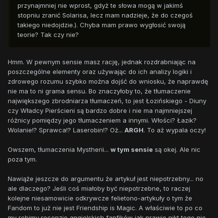
przynajmniej nie wprost, gdyż te słowa mogą w jakimś
stopniu zranić Solarisa, lecz mam nadzieje, że do czegoś
takiego niedojdzie.). Chyba mam prawo wygłosić swoją
teorie? Tak czy nie?
Hmm. W pewnym sensie masz rację, jednak rozdrabniając na
poszczególne elementy oraz używając do ich analizy logiki i
zdrowego rozumu szybko można dojść do wniosku, że naprawdę
nie ma to ni grama sensu. Bo znaczyłoby to, że tłumaczenie
największego zbrodniarza tłumaczeń, to jest Łozińskiego - Diuny
czy Władcy Pierścieni są bardzo dobre i nie ma najmniejszej
różnicy pomiędzy jego tłumaczeniem a innymi. Włości? Łazik?
Wolanie!? Sprawca!? Laserobin!? Oż...
ARGH
. To aż wypala oczy!
Owszem, tłumaczenia Mystherii...
w tym sensie
są okej. Ale nic
poza tym.
Nawiąże jeszcze do argumentu że artykuł jest niepotrzebny... no
ale dlaczego? Jeśli coś miałoby być niepotrzebne, to raczej
kolejne niesamowicie odkrywcze felietono-artykuły o tym że
Fandom to już nie jest Friendship is Magic. A właściwie to po co
my robimy recenzje angielskich fanfików jak prawie nikt tego nie