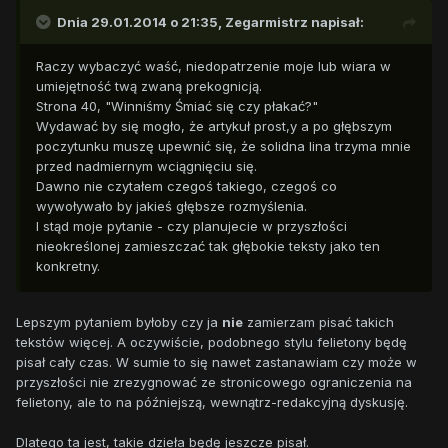
Dnia 29.01.2014 o 21:35, Zegarmistrz napisał:
Raczy wybaczyć waść, niedopatrzenie moje lub wiara w
umiejętność twą zwaną prekognicją.
Strona 40, "Winniśmy Śmiać się czy płakać?"
Wydawać by się mogło, że artykuł prost,y a po głębszym
poczytunku muszę upewnić się, że solidna lina trzyma mnie
przed nadmiernym wciągnięciu się.
Dawno nie czytałem czegoś takiego, czegoś co
wywoływało by jakieś głębsze rozmyślenia.
I stąd moje pytanie - czy planujecie w przyszłości
nieokreślonej zamieszczać tak głębokie teksty jako ten
konkretny.
Lepszym pytaniem byłoby czy ja
nie
zamierzam pisać takich
tekstów więcej. A oczywiście, podobnego stylu felietony będę
pisał cały czas. W sumie to się nawet zastanawiam czy może w
przyszłości nie zrezygnować ze stronicowego ograniczenia na
felietony, ale to na późniejszą, wewnątrz-redakcyjną dyskusję.
Dlatego ta jest, takie dzieła będę jeszcze pisał.