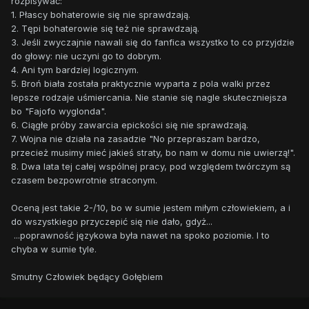
rozpisywać:
1. Płascy bohaterowie się nie sprawdzają.
2. Tępi bohaterowie się też nie sprawdzają.
3. Jeśli zwyczajnie nawali się do fanfica wszystko to co przyjdzie
do głowy: nie uczyni go to dobrym.
4. Ani tym bardziej logicznym.
5. Broń biała została praktycznie wyparta z pola walki przez
lepsze rodzaje uśmiercania. Nie stanie się nagle skuteczniejsza
bo "Fajofo wyglonda".
6. Ciągłe próby zawarcia epickości się nie sprawdzają.
7. Wojna nie działa na zasadzie "No przepraszam bardzo,
przecież musimy mieć jakieś straty, bo nam w domu nie uwierzą!".
8. Dwa lata tej całej wspólnej pracy, pod względem twórczym są
czasem bezpowrotnie straconym.
Oceną jest takie 2-/10, bo w sumie jestem miłym człowiekiem, a i
do wszystkiego przyczepić się nie dało, gdyż...
...poprawność językowa była nawet na spoko poziomie. I to
chyba w sumie tyle.
Smutny Człowiek będący Gołębiem