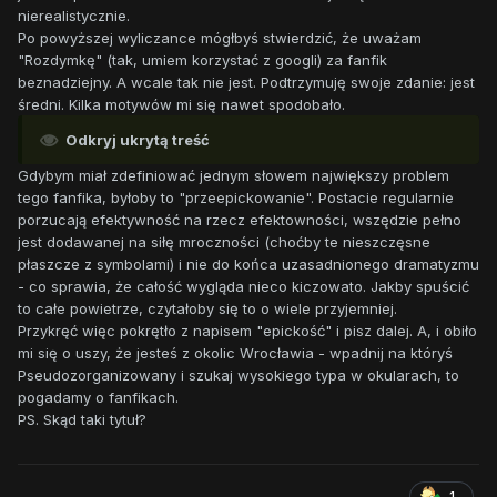
nierealistycznie.
Po powyższej wyliczance mógłbyś stwierdzić, że uważam
"Rozdymkę" (tak, umiem korzystać z googli) za fanfik
beznadziejny. A wcale tak nie jest. Podtrzymuję swoje zdanie: jest
średni. Kilka motywów mi się nawet spodobało.
Odkryj ukrytą treść
Gdybym miał zdefiniować jednym słowem największy problem
tego fanfika, byłoby to "przeepickowanie". Postacie regularnie
porzucają efektywność na rzecz efektowności, wszędzie pełno
jest dodawanej na siłę mroczności (choćby te nieszczęsne
płaszcze z symbolami) i nie do końca uzasadnionego dramatyzmu
- co sprawia, że całość wygląda nieco kiczowato. Jakby spuścić
to całe powietrze, czytałoby się to o wiele przyjemniej.
Przykręć więc pokrętło z napisem "epickość" i pisz dalej. A, i obiło
mi się o uszy, że jesteś z okolic Wrocławia - wpadnij na któryś
Pseudozorganizowany i szukaj wysokiego typa w okularach, to
pogadamy o fanfikach.
PS. Skąd taki tytuł?
1