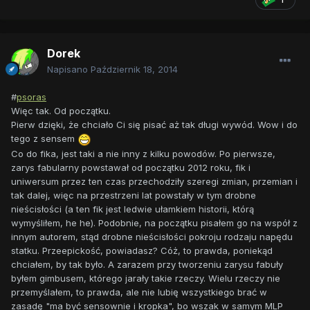
Dorek
Napisano
Październik 18, 2014
#
psoras
Więc tak. Od początku.
Pierw dzięki, że chciało Ci się pisać aż tak długi wywód. Wow i do
tego z sensem
Co do fika, jest taki a nie inny z kilku powodów. Po pierwsze,
zarys fabularny powstawał od początku 2012 roku, fik i
uniwersum przez ten czas przechodziły szeregi zmian, przemian i
tak dalej, więc na przestrzeni lat powstały w tym drobne
nieścisłości (a ten fik jest ledwie ułamkiem historii, którą
wymyśliłem, he he). Podobnie, na początku pisałem go na współ z
innym autorem, stąd drobne nieścisłości pokroju rodzaju napędu
statku. Przeepickość, powiadasz? Cóż, to prawda, poniekąd
chciałem, by tak było. A zarazem przy tworzeniu zarysu fabuły
byłem gimbusem, którego jarały takie rzeczy. Wielu rzeczy nie
przemyślałem, to prawda, ale nie lubię wszystkiego brać w
zasadę "ma być sensownie i kropka", bo wszak w samym MLP