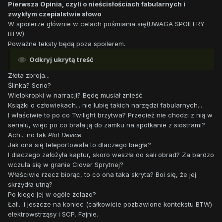
Pierwsza Opinia, czyli o nieścisłościach fabularnych i
zwykłym czepialstwie słowo
W spoilerze głównie w celach pośmiania się(UWAGA SPOILERY
BTW).
Poważne teksty będą poza spoilerem.
Odkryj ukrytą treść
Złota zbroja...
Ślinka? Serio?
Wielokropki w narracji? Będę musiał znieść.
Książki o człowiekach... nie lubię takich narzędzi fabularnych...
I właściwie to po co Twilight brzytwa? Przecież nie chodzi z nią w
serialu, więc po co brała ją do zamku na spotkanie z siostrami?
Ach... no tak
Plot Device
Jak ona się teleportowała to dlaczego biegła?
I dlaczego założyła kaptur, skoro weszła do sali obrad? Za bardzo
wczuła się w granie Clover Sprytnej?
Właściwie rzecz biorąc, to co ona taka skryta? Boi się, że jej
skrzydła utną?
Po kiego jej w ogóle żelazo?
Łał... i jeszcze na koniec (całkowicie pozbawione kontekstu BTW)
elektrowstrząsy i SCP. Fajnie.