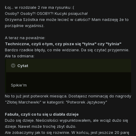
Łoj... w rozdziale 2 nie ma rysunku :(
Osoby? Osoby?! OSOBY?! Kucyki psiajucha!
Grzywna Szóstka nie może lecieć w całości? Mam nadzieję że to
porządnie wyjaśnisz.
A teraz na poważnie:
Techniczne, czyli o tym, czy pisze się "tylna" czy "tylnia"
Bardzo rzadkie błędy, co mile widziane. Da się czytać przyjemnie.
Ale ta odmiana:
Cytat
Spikie'm
No to już jest potworek miesiąca. Dostajesz nominację do nagrody
"Złotej Marchewki" w kategorii: "Potworek Językowy"
Fabuła, czyli co tu się u diabła dzieje
Dużo się dzieje. Nieścisłości wypunktowałem, ale wciąż dużo się
dzieje. Nawet może trochę zbyt dużo.
Ale zobaczymy jak to się rozwinie. W końcu, jest jeszcze 20 parę