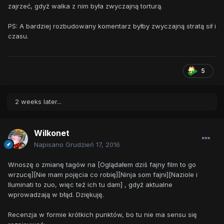
zajrzeć, gdyż walka z nim była zwyczajną torturą.
PS: A bardziej rozbudowany komentarz byłby zwyczajną stratą sił i
czasu.
5
2 weeks later...
Wilkonet
Napisano
Grudzień 17, 2016
Wnoszę o zmianę tagów na [Oglądałem dziś fajny film to go
wrzucę][Nie mam pojęcia co robię][Ninja som fajni][Naziole i
Iluminati to zuo, więc też ich tu dam] , gdyż aktualne
wprowadzają w błąd. Dziękuję.
Recenzja w formie krótkich punktów, bo tu nie ma sensu się