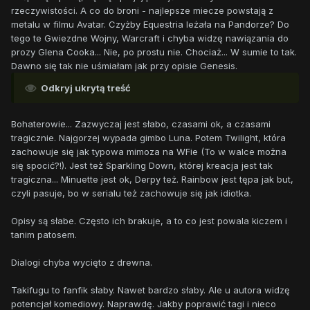
rzeczywistości. A co do broni - najlepsze miecze powstają z
metalu w filmu Avatar. Czyżby Equestria leżała na Pandorze? Do
tego te Gwiezdne Wojny, Warcraft i chyba widzę nawiązania do
prozy Glena Cooka... Nie, po prostu nie. Chociaż... W sumie to tak.
Dawno się tak nie uśmiałam jak przy opisie Genesis.
Odkryj ukrytą treść
Bohaterowie... Zazwyczaj jest słabo, czasami ok, a czasami
tragicznie. Najgorzej wypada gimbo Luna. Potem Twilight, która
zachowuje się jak typowa mimoza na WFie (To w walce można
się spocić?!). Jest też Sparkling Down, której kreacja jest tak
tragiczna... Minuette jest ok, Derpy też. Rainbow jest tępa jak but,
czyli pasuje, bo w serialu też zachowuje się jak idiotka.
Opisy są słabe. Często ich brakuje, a to co jest powala kiczem i
tanim patosem.
Dialogi chyba wycięto z drewna.
Takifugu to fanfik słaby. Nawet bardzo słaby. Ale u autora widzę
potencjał komediowy. Naprawdę. Jakby poprawić tagi i nieco