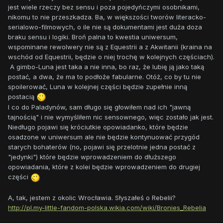
jest wiele rzeczy bez sensu i poza pojedyńczymi osobnikami,
nikomu to nie przeszkadza. Ba, w większości tworów literacko-
serialowo-filmowych, o ile nie są dokumentami jest duża doza
braku sensu i logiki. Broń palna to kwestia uniwersum,
wspominane rewolwery nie są z Equestrii a z Akwitanii (kraina na
wschód od Equestrii, będzie o niej trochę w kolejnych częściach).
A gimbo-Luna jest taka a nie inna, bo raz, że lubię ją jako taką
postać, a dwa, że ma to podłoże fabularne. Otóż, co by tu nie
spoilerować, Luna w kolejnej części będzie zupełnie inną
postacią
I co do Paladynów, sam długo się głowiłem nad ich "jawną
tajnością" i nie wymyśliłem nic sensownego, więc zostało jak jest.
Niedługo pojawi się króciutkie opowiadanko, które będzie
osadzone w uniwersum ale nie będzie kontynuować przygód
starych bohaterów (no, pojawi się przelotnie jedna postać z
"jedynki") które będzie wprowadzeniem do dłuższego
opowiadania, które z kolei będzie wprowadzeniem do drugiej
części
A, tak, jestem z okolic Wrocławia. Słyszałeś o Rebelii?
http://pl.my-little-fandom-polska.wikia.com/wiki/Bronies_Rebelia