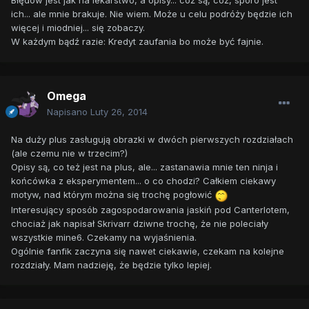
Błędów jest jak na lekarstwo, a opisy... cóż są, cóż, sporo jest
ich... ale mnie brakuje. Nie wiem. Może u celu podróży będzie ich
więcej i miodniej... się zobaczy.
W każdym bądź razie: Kredyt zaufania bo może być fajnie.
Omega
Napisano
Luty 26, 2014
Na duży plus zasługują obrazki w dwóch pierwszych rozdziałach
(ale czemu nie w trzecim?)
Opisy są, co też jest na plus, ale... zastanawia mnie ten ninja i
końcówka z eksperymentem... o co chodzi? Całkiem ciekawy
motyw, nad którym można się trochę pogłowić
Interesujący sposób zagospodarowania jaskiń pod Canterlotem,
chociaż jak napisał Skrivarr dziwne trochę, że nie poleciały
wszystkie mine6. Czekamy na wyjaśnienia.
Ogólnie fanfik zaczyna się nawet ciekawie, czekam na kolejne
rozdziały. Mam nadzieję, że będzie tylko lepiej.