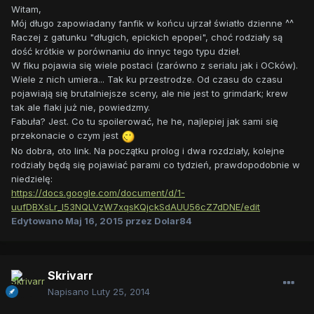
Witam,
Mój długo zapowiadany fanfik w końcu ujrzał światło dzienne ^^
Raczej z gatunku "długich, epickich epopei", choć rodziały są
dość krótkie w porównaniu do innyc tego typu dzieł.
W fiku pojawia się wiele postaci (zarówno z serialu jak i OCków).
Wiele z nich umiera... Tak ku przestrodze. Od czasu do czasu
pojawiają się brutalniejsze sceny, ale nie jest to grimdark; krew
tak ale flaki już nie, powiedzmy.
Fabuła? Jest. Co tu spoilerować, he he, najlepiej jak sami się
przekonacie o czym jest
No dobra, oto link. Na początku prolog i dwa rozdziały, kolejne
rodziały będą się pojawiać parami co tydzień, prawdopodobnie w
niedzielę:
https://docs.google.com/document/d/1-
uufDBXsLr_I53NQLVzW7xqsKQjckSdAUU56cZ7dDNE/edit
Edytowano
Maj 16, 2015
przez Dolar84
Skrivarr
Napisano
Luty 25, 2014