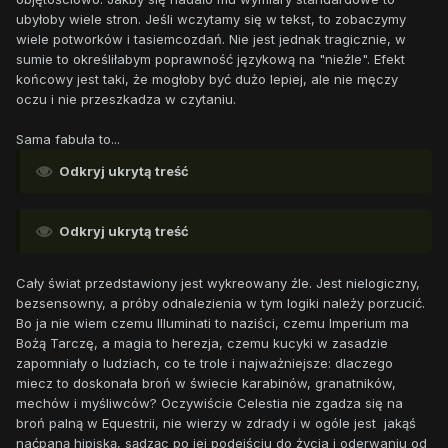
ubyłoby wiele stron. Jeśli wczytamy się w tekst, to zobaczymy
wiele potworków i tasiemcozdań. Nie jest jednak tragicznie, w
sumie to określiłabym poprawność językową na "nieźle". Efekt
końcowy jest taki, że mogłoby być dużo lepiej, ale nie męczy
oczu i nie przeszkadza w czytaniu.
Sama fabuła to...
Odkryj ukrytą treść
Odkryj ukrytą treść
Cały świat przedstawiony jest wykreowany źle. Jest nielogiczny,
bezsensowny, a próby odnalezienia w tym logiki należy porzucić.
Bo ja nie wiem czemu Illuminati to naziści, czemu Imperium ma
Bożą Tarczę, a magia to herezja, czemu kucyki w zasadzie
zapomniały o ludziach, co te trole i najważniejsze: dlaczego
miecz to doskonała broń w świecie karabinów, granatników,
mechów i myśliwców? Oczywiście Celestia nie zgadza się na
broń palną w Equestrii, nie wierzy w zdrady i w ogóle jest jakąś
naćpaną hipiską, sądząc po jej podejściu do życia i oderwaniu od