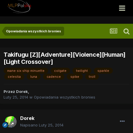
Opowiadania wszystkich bronies
Takifugu [Z][Adventure][Violence][Human]
[Light Crossover]
mane six ship minuette
colgate
twilight
sparkle
celestia
luna
cadence
spike
troll
Przez
Dorek
,
Luty 25, 2014
w
Opowiadania wszystkich bronies
Dorek
Napisano
Luty 25, 2014