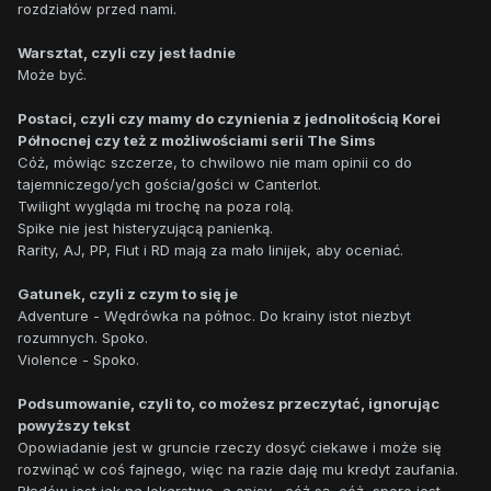
rozdziałów przed nami.
Warsztat, czyli czy jest ładnie
Może być.
Postaci, czyli czy mamy do czynienia z jednolitością Korei
Północnej czy też z możliwościami serii The Sims
Cóż, mówiąc szczerze, to chwilowo nie mam opinii co do
tajemniczego/ych gościa/gości w Canterlot.
Twilight wygląda mi trochę na poza rolą.
Spike nie jest histeryzującą panienką.
Rarity, AJ, PP, Flut i RD mają za mało linijek, aby oceniać.
Gatunek, czyli z czym to się je
Adventure - Wędrówka na północ. Do krainy istot niezbyt
rozumnych. Spoko.
Violence - Spoko.
Podsumowanie, czyli to, co możesz przeczytać, ignorując
powyższy tekst
Opowiadanie jest w gruncie rzeczy dosyć ciekawe i może się
rozwinąć w coś fajnego, więc na razie daję mu kredyt zaufania.