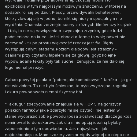
wytrwale. Totalnie przeładowana epickością fabuła i to
epickością w tym najgorszym możliwym znaczeniu, w której na
dodatek roi się od dziur. Płascy, przewidywalni bohaterowie,
którzy zlewają się w jedno, bo nikt się niczym specjalnym nie
wyróżnia. Chamsko zerżnięte sceny z różnych filmów czy książek
- i tak, to nie są nawiązania a zwyczajna zrzynka, gdzie ludzi
podmieniono na kuce. Jeżeli chodzi o formę to wolę nawet nie
zaczynać - tu po prostu większość rzeczy jest źle. Błędy
występują całymi stadami. Poziom dialogów jest straszny -
czasami przy czytaniu łapałem się za głowę, gdyż kolejne
wypowiadane teksty były tak suche i żenujące, że nie dało się
tego niemal przeżyć.
Cahan powyżej pisała o "potencjale komediowym" fanfika - ja go
nie widziałem. To nie było śmieszne, to była zwyczajna tragedia.
Lekura powodowała niemal fizyczny ból.
"Takifugu" zdecydowanie znajduje się w TOP 5 najgorszych
polskich fanfików jakie zdarzyło mi się czytać i nie jestem w
stanie wyobrazić sobie powodu (poza złośliwością) dlaczego ktoś
nominował to do oskarów. Jak dla mnie opcją idealną byłoby
zapomnienie o tym opowiadaniu. Jak najszybsze i jak
najdokładniejsze. Mam szczery zamiar nigdy więcej do niego nie