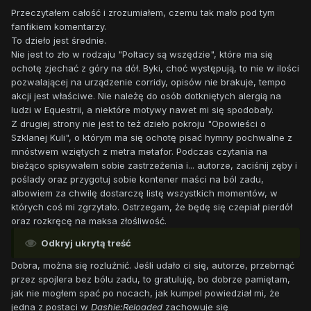
Przeczytałem całość i zrozumiałem, czemu tak mało pod tym
fanfikiem komentarzy.
To dzieło jest średnie.
Nie jest to zło w rodzaju "Poltacy są wszędzie", które ma się
ochotę zjechać z góry na dół. Byki, choć występują, to nie w ilości
pozwalającej na urządzenie corridy, opisów nie brakuje, tempo
akcji jest właściwe. Nie należę do osób dotkniętych alergią na
ludzi w Equestrii, a niektóre motywy nawet mi się spodobały.
Z drugiej strony nie jest to też dzieło pokroju "Opowieści o
Szklanej Kuli", o którym ma się ochotę pisać hymny pochwalne z
mnóstwem wziętych z metra metafor. Podczas czytania na
bieżąco spisywałem sobie zastrzeżenia i... autorze, zaciśnij zęby i
poślady oraz przygotuj sobie kontener maści na ból zadu,
albowiem za chwilę dostarczę listę wszystkich momentów, w
których coś mi zgrzytało. Ostrzegam, że będę się czepiał pierdół
oraz rozkręcę na maksa złośliwość.
Odkryj ukrytą treść
Dobra, można się rozluźnić. Jeśli udało ci się, autorze, przebrnąć
przez spojlera bez bólu zadu, to gratuluję, bo dobrze pamiętam,
jak nie mogłem spać po nocach, jak kumpel powiedział mi, że
jedna z postaci w
Dashie:Reloaded
zachowuje się