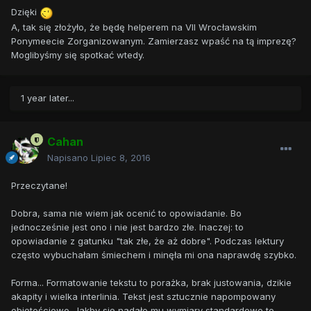
Dzięki
A, tak się złożyło, że będę helperem na VII Wrocławskim
Ponymeecie Zorganizowanym. Zamierzasz wpaść na tą imprezę?
Moglibyśmy się spotkać wtedy.
1 year later...
Cahan
Napisano
Lipiec 8, 2016
Przeczytane!
Dobra, sama nie wiem jak ocenić to opowiadanie. Bo
jednocześnie jest ono i nie jest bardzo złe. Inaczej: to
opowiadanie z gatunku "tak złe, że aż dobre". Podczas lektury
często wybuchałam śmiechem i minęła mi ona naprawdę szybko.
Forma... Formatowanie tekstu to porażka, brak justowania, dzikie
akapity i wielka interlinia. Tekst jest sztucznie napompowany
objętościowo. Jakby się nadało mu wymiary standardowe to