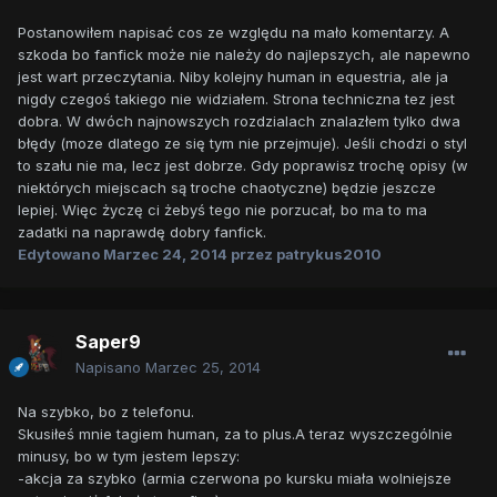
Postanowiłem napisać cos ze względu na mało komentarzy. A
szkoda bo fanfick może nie należy do najlepszych, ale napewno
jest wart przeczytania. Niby kolejny human in equestria, ale ja
nigdy czegoś takiego nie widziałem. Strona techniczna tez jest
dobra. W dwóch najnowszych rozdzialach znalazłem tylko dwa
błędy (moze dlatego ze się tym nie przejmuje). Jeśli chodzi o styl
to szału nie ma, lecz jest dobrze. Gdy poprawisz trochę opisy (w
niektórych miejscach są troche chaotyczne) będzie jeszcze
lepiej. Więc życzę ci żebyś tego nie porzucał, bo ma to ma
zadatki na naprawdę dobry fanfick.
Edytowano
Marzec 24, 2014
przez patrykus2010
Saper9
Napisano
Marzec 25, 2014
Na szybko, bo z telefonu.
Skusiłeś mnie tagiem human, za to plus.A teraz wyszczególnie
minusy, bo w tym jestem lepszy:
-akcja za szybko (armia czerwona po kursku miała wolniejsze