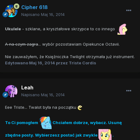
Cipher 618
Napisano
Maj 16, 2014
Ukulele
- szklane, a kryształowe skrzypce to co innego
A na czym zagra
... wybór pozostawiam Opiekunce Octavii.
Nie zauważyłem, że Księżniczka Twilight otrzymała już instrument.
Edytowano
Maj 16, 2014
przez Triste Cordis
Leah
Napisano
Maj 16, 2014
Eee Triste... Twalot była na początku
To Ci pomogłem
Chciałem dobrze, wybacz. Usunę
zbędne posty. Wybierzesz postać jak zwykle
.