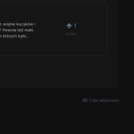
o wojnie kucyków i
1
ie? Pewnie też mało
POINT
 których było...
Cała aktywność