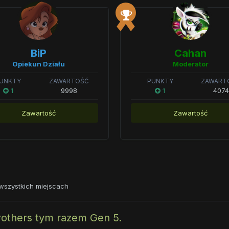
BiP
Cahan
Opiekun Działu
Moderator
UNKTY
ZAWARTOŚĆ
PUNKTY
ZAWART
1
9998
1
4074
Zawartość
Zawartość
wszystkich miejscach
others tym razem Gen 5.