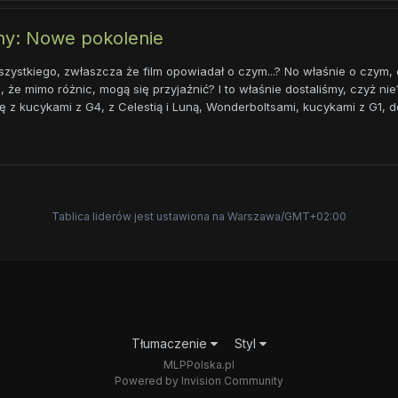
ony: Nowe pokolenie
ystkiego, zwłaszcza że film opowiadał o czym...? No właśnie o czym, 
ym, że mimo różnic, mogą się przyjaźnić? I to właśnie dostaliśmy, czyż n
ię z kucykami z G4, z Celestią i Luną, Wonderboltsami, kucykami z G1, do
Tablica liderów jest ustawiona na Warszawa/GMT+02:00
Tłumaczenie
Styl
MLPPolska.pl
Powered by Invision Community