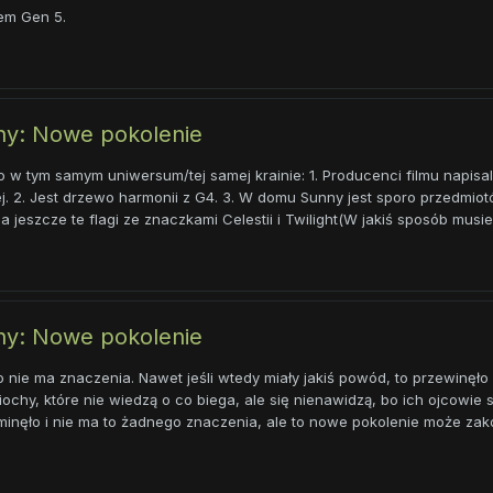
em Gen 5.
ony: Nowe pokolenie
to w tym samym uniwersum/tej samej krainie: 1. Producenci filmu napisali
niej. 2. Jest drzewo harmonii z G4. 3. W domu Sunny jest sporo przedmio
 jeszcze te flagi ze znaczkami Celestii i Twilight(W jakiś sposób musiel
ony: Nowe pokolenie
to nie ma znaczenia. Nawet jeśli wtedy miały jakiś powód, to przewinęło 
chy, które nie wiedzą o co biega, ale się nienawidzą, bo ich ojcowie si
ło minęło i nie ma to żadnego znaczenia, ale to nowe pokolenie może zak