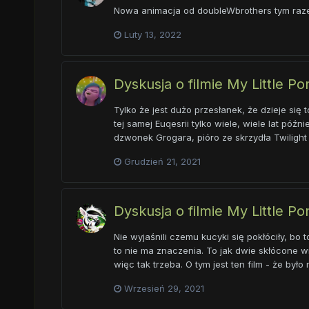
Nowa animacja od doubleWbrothers tym raz
Luty 13, 2022
Dyskusja o filmie My Little P
Tylko że jest dużo przesłanek, że dzieje się 
tej samej Euqesrii tylko wiele, wiele lat póź
dzwonek Grogara, pióro ze skrzydła Twilight a
Grudzień 21, 2021
Dyskusja o filmie My Little P
Nie wyjaśnili czemu kucyki się pokłóciły, bo 
to nie ma znaczenia. To jak dwie skłócone wio
więc tak trzeba. O tym jest ten film - że by
Wrzesień 29, 2021