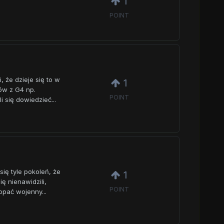
1
POINT
, że dzieje się to w
1
tów z G4 np.
POINT
i się dowiedzieć...
się tyle pokoleń, że
1
ę nienawidzili,
POINT
opać wojenny...