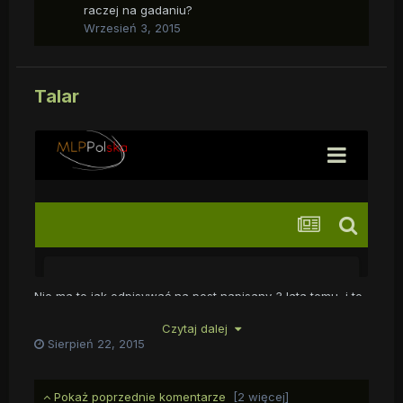
raczej na gadaniu?
Wrzesień 3, 2015
Talar
Nie ma to jak odpisywać na post napisany 3 lata temu, i to
w taki sposób.
Czytaj dalej
Sierpień 22, 2015
Pokaż poprzednie komentarze
[2 więcej]