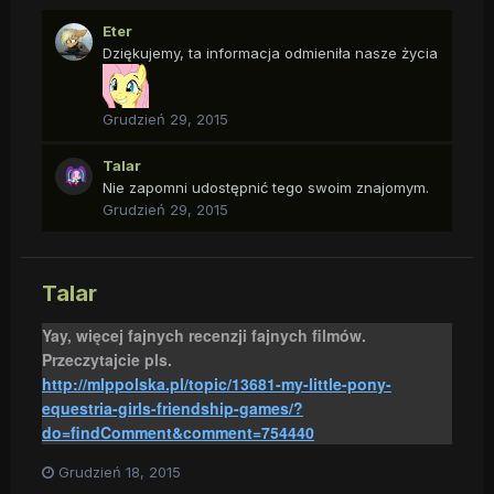
Eter
Dziękujemy, ta informacja odmieniła nasze życia
Grudzień 29, 2015
Talar
Nie zapomni udostępnić tego swoim znajomym.
Grudzień 29, 2015
Talar
Yay, więcej fajnych recenzji fajnych filmów.
Przeczytajcie pls.
http://mlppolska.pl/topic/13681-my-little-pony-
equestria-girls-friendship-games/?
do=findComment&comment=754440
Grudzień 18, 2015