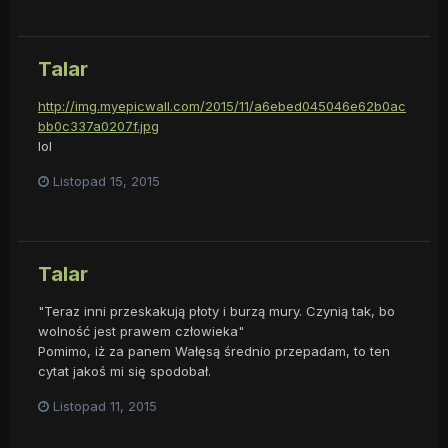
Talar
http://img.myepicwall.com/2015/11/a6ebed045046e62b0ac
bb0c337a0207f.jpg
lol
Listopad 15, 2015
Talar
"Teraz inni przeskakują płoty i burzą mury. Czynią tak, bo
wolność jest prawem człowieka"
Pomimo, iż za panem Wałęsą średnio przepadam, to ten
cytat jakoś mi się spodobał.
Listopad 11, 2015