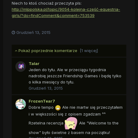
Niech to ktoś chociaż przeczyta pls:
http://mlppolska.pl/topic/9054-kolejna-część-equestria-
girls/?do=findComment&comment=753539
Grudzień 13, 2015
Pokaż poprzednie komentarze
[1 więcej]
Talar
Jeden do tyłu. Ale w przeciągu tygodnia
nadrobię jeszcze Friendship Games i będę tylko
o kilka miesięcy do tyłu.
Grudzień 13, 2015
FrozenTear7
Dobre tempo
Ale nie martw się przeczytałem
i w większości się z opisem zgadzam ^^
Rzetelna recenzja
Ale "Welcome to the
show" było świetne z basem na początku!