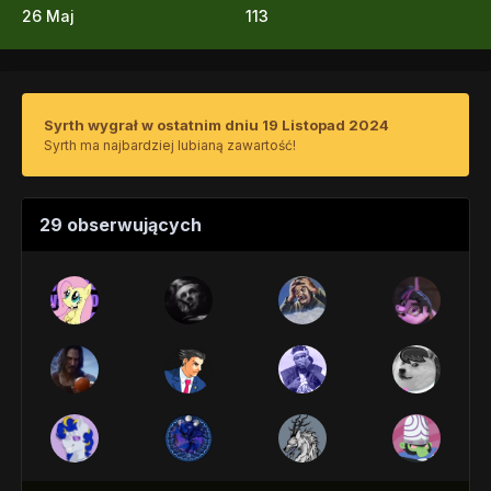
26 Maj
113
Syrth wygrał w ostatnim dniu 19 Listopad 2024
Syrth ma najbardziej lubianą zawartość!
29 obserwujących