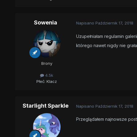
Sowenia
Napisano
Październik 17, 2018
Uzupełniałam regulamin galerii
którego nawet nigdy nie gra
Brony
4.5k
Płeć:
Klacz
Starlight Sparkle
Napisano
Październik 17, 2018
Przeglądałem najnowsze post