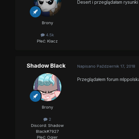
Desert i przeglądałam rysunki
Brony
4.5k
Płeć:
Klacz
Shadow Black
Napisano
Październik 17, 2018
Przeglądałem forum mlppolsk
Brony
2
Discord: Shadow
Black#7927
Płeć:
Ogier