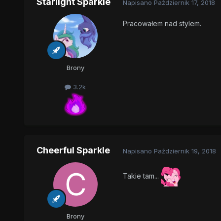
Starlight Sparkle
Napisano
Październik 17, 2018
Pracowałem nad stylem.
Brony
3.2k
Cheerful Sparkle
Napisano
Październik 19, 2018
Takie tam...
Brony