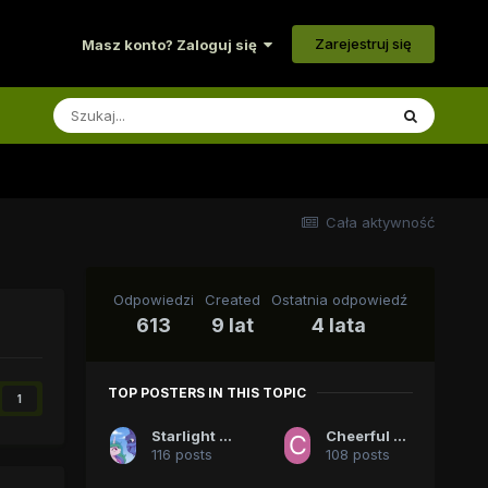
Zarejestruj się
Masz konto? Zaloguj się
Cała aktywność
Odpowiedzi
Created
Ostatnia odpowiedź
613
9 lat
4 lata
TOP POSTERS IN THIS TOPIC
1
Starlight Sparkle
Cheerful Sparkle
116 posts
108 posts