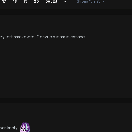
17
18
19
20
DALEJ
Strona 15 z 25
czy jest smakowite. Odczucia mam mieszane.
 banknoty