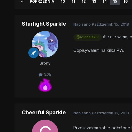
POPRZEDNIA
10
11
12
13
14
15
16
Starlight Sparkle
Napisano
Październik 15, 2018
Ale nie wiem, 
@Michalski9
Odpisywałem na kilka PW.
Brony
3.2k
Cheerful Sparkle
Napisano
Październik 16, 2018
Przeliczałem sobie odłożone