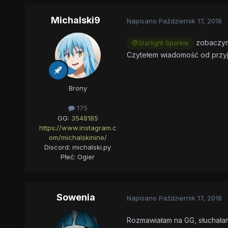
Michalski9
Napisano
Październik 17, 2018
zobaczym
@Starlight Sparkle
Czytełem wiadomość od przyj
Brony
175
GG:
3548185
https://www.instagram.c
om/michalskinine/
Discord: michalski.py
Płeć:
Ogier
Sowenia
Napisano
Październik 17, 2018
Rozmawiałam na GG, słuchałam