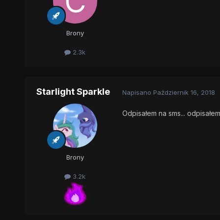
Brony
2.3k
Starlight Sparkle
Napisano
Październik 16, 2018
Odpisałem na sms... odpisałe
Brony
3.2k