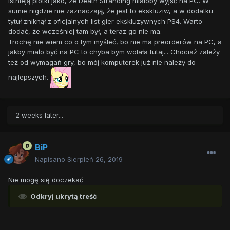
Istnieją plotki jako, że Death Stranding miałoby wyjść na PC. W
sumie nigdzie nie zaznaczają, że jest to ekskluziw, a w dodatku
tytuł zniknął z oficjalnych list gier ekskluzywnych PS4. Warto
dodać, że wcześniej tam był, a teraz go nie ma.
Trochę nie wiem co o tym myśleć, bo nie ma preorderów na PC, a
jakby miało być na PC to chyba bym wolała tutaj... Chociaż zależy
też od wymagań gry, bo mój komputerek już nie należy do
najlepszych.
2 weeks later...
BiP
Napisano
Sierpień 26, 2019
Nie mogę się doczekać
Odkryj ukrytą treść