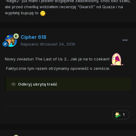
"Rage2" już mam i jestem względnie zadowolony, choć bez szału,
ale przed chwilką widziałem recenzję "Gears5" od Quaza i na
wypłatę kupuję to
Cipher 618
Napisano
Wrzesień 24, 2019
Nowy zwiastun The Last of Us 2... Jak ja na to czekam!
Faktycznie tym razem otrzymamy opowieść o zemście.
Odkryj ukrytą treść
1