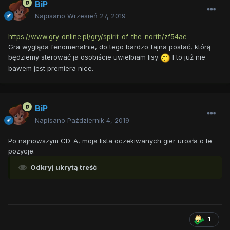
BiP
Napisano
Wrzesień 27, 2019
https://www.gry-online.pl/gry/spirit-of-the-north/zf54ae
Gra wygląda fenomenalnie, do tego bardzo fajna postać, którą
będziemy sterować ja osobiście uwielbiam lisy
I to już nie
bawem jest premiera nice.
BiP
Napisano
Październik 4, 2019
Po najnowszym CD-A, moja lista oczekiwanych gier urosła o te
pozycje.
Odkryj ukrytą treść
1