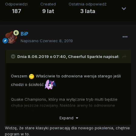
Odpowiedzi
Created
Ostatnia odpowiedź
187
9 lat
3 lata
BiP
Napisano
Czerwiec 8, 2019
Dnia 8.06.2019 o 07:40,
Cheerful Sparkle
napisał:
Owszem
Właściwie to odnowiona wersja starego jeśli
chodzi o ścisłość
Quake Champions, który ma wyłącznie tryb multi będzie
chyba jeszcze rozwijany. Niektóre areny to odnowione
miejsca z QIII.
Expand
A niedługo wyjdzie Doom External. JEST MOC
Widzę, że stare klasyki powracają dla nowego pokolenia, chętnie
pogram w to.