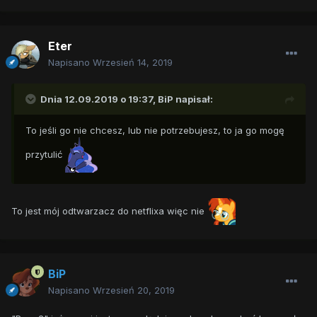
Eter
Napisano
Wrzesień 14, 2019
Dnia 12.09.2019 o 19:37,
BiP
napisał:
To jeśli go nie chcesz, lub nie potrzebujesz, to ja go mogę
przytulić
To jest mój odtwarzacz do netflixa więc nie
BiP
Napisano
Wrzesień 20, 2019