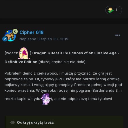
1
Cipher 618
Napisano
Sierpień 30, 2019
[wdech
]
Dragon Quest XI S: Echoes of an Elusive Age -
Definitive Edition
[dłużej chyba się nie dało]
Pobrałem demo z ciekawości, i muszę przyznać, że gra jest
naprawdę fajna. Ot, typowy jRPG, który ma bardzo ładną grafikę,
bajkowy klimat i wciągający gameplay. Premiera pełnej wersji pod
koniec września. W tym roku raczej nie pogram (Borderlands 3... i
reszta kupki wstydu
), ale nie odpuszczę temu tytułowi
Odkryj ukrytą treść