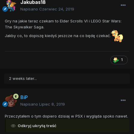
Jakubas18
Napisano
Czerwiec 24, 2019
Gry na jakie teraz czekam to Elder Scrolls VI i LEGO Star Wars:
The Skywalker Saga.
Jakby co, to dopiszę kiedyś jeszcze na co będę czekać.
1
2 weeks later...
BiP
Napisano
Lipiec 8, 2019
Przeczytałem o tym dopiero dzisiaj w PSX i wygląda spoko nawet.
Odkryj ukrytą treść