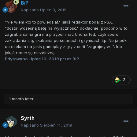
BiP
Napisano
Lipiec 9, 2019
" Nie wiem kto to powiedział ," jakiś redaktor bodaj z PSX.
"dostał wczesną betę na wyłączność. " dokładnie, podobno w to
zagrał, a sama gra ma przypominać Uncharted, czyli sporo
zakradania się, skakania po ścianach i gzymsach itp. No ja póki
co czekam na jakiś gameplay z gry z serii "zagrajmy w...", lub
jakąś recenzję niezależną.
Edytowano
Lipiec 10, 2019
przez BiP
2
1 month later...
Syrth
Napisano
Sierpień 14, 2019