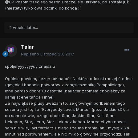
@UP Pozom trzeciego sezonu raczej sie utrzyma, bo zostały już
(niestety) tylko dwa odcinki do końca :(
2 weeks later...
Talar
Napisano
Listopad 28, 2017
spoljeryyyyyyyuy znajdź u
Ogólnie powiem, sezon pół na pół. Niektóre odcinki raczej średnie
(gołębie i badanie potworów z żonąsleszmatką Pampaliniego),
inne bardzo dobre (3 ostatnie, ball Star z tomem chociażby za
samą scene tańca i inne).
Za największe plusy uważam to, że głównym porlbemem tego
sezonu jest to, że "Everybody Loves Marco" (poza Jackie xD), a
on sam nie wie, czego chce. Star, Jackie, Star, Kali, Star,
Hekapoo, Star, Jena, Star i tak bez końca. Marco chyba nawet
sam nie wie, jaki farciarz z niego i że ma branie jak... myślę kilka
minut nad porównaniem, ale nic mi do głowy nie przychodzi. Tak