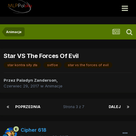
Animacje
Star VS The Forces Of Evil
star kontra siły zła
svtfoe
star vs the forces of evil
Przez
Paladyn Zanderson
,
Czerwiec 29, 2017
w
Animacje
POPRZEDNIA
Strona 3 z 7
DALEJ
Cipher 618