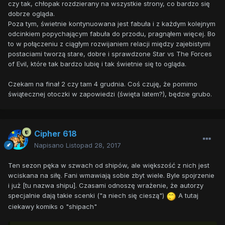
czy tak, chłopak rozdzierany na wszystkie strony, co bardzo się
dobrze ogląda.
Poza tym, świetnie kontynuowana jest fabuła i z każdym kolejnym
odcinkiem popychającym fabuła do przodu, pragnąłem więcej. Bo
to w połączeniu z ciągłym rozwijaniem relacji między zajebistymi
postaciami tworzą stare, dobre i sprawdzone Star vs The Forces
of Evil, które tak bardzo lubię i tak świetnie się to ogląda.
Czekam na finał 2 czy tam 4 grudnia. Coś czuję, że pomimo
świątecznej otoczki w zapowiedzi (święta latem?), będzie grubo.
Cipher 618
Napisano
Listopad 28, 2017
Ten sezon pęka w szwach od shipów, ale większość z nich jest
wciskana na siłę. Fani wmawiają sobie zbyt wiele. Byle spojrzenie
i już [tu nazwa shipu]. Czasami odnoszę wrażenie, że autorzy
specjalnie dają takie scenki ("a niech się cieszą")
A tutaj
ciekawy komiks o "shipach"