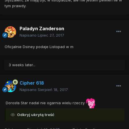
Słyszałem, że mają być w listopadzie, ale nie jestem pewien ile w
tym prawdy.
Paladyn Zanderson
Napisano
Lipiec 27, 2017
Oficjalnie Dsiney podaje Listopad w m
3 weeks later...
Cipher 618
Napisano
Sierpień 18, 2017
Dorosła Star nadal nie ogarnia wielu rzeczy
Odkryj ukrytą treść