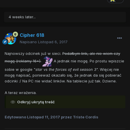
4 weeks later...
Cipher 618
Napisano
Listopad 6, 2017
Najnowszy odcinek już w sieci.
Podałbym link, ale nie wiem czy
mogę (reklamy 16+).
A jednak nie mogę. Po prostu wpiszcie
sobie w google "
star vs the forces of evil season 3
". Więcej nie
mogę napisać, ponieważ okazało się, że jednak da się pobierać
odcinki :/ Na PC nie widać linków. Na tablecie już tak. Dziwne.
A teraz wrażenia.
Odkryj ukrytą treść
Edytowano
Listopad 11, 2017
przez Triste Cordis