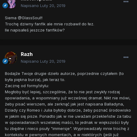
Napisano
Luty 20, 2019
Siema @GlassSoul!!
Trochę dziwny fanfik ale mnie rozbawił do łez.
Ile napisałeś jeszcze fanfików?
Razh
Napisano
Luty 20, 2019
Bodajże Twoje drugie dzieło autorze, poprzednie czytałem (to
była piękna burza), jak teraz to.
Zacznę od formy/stylu:
Mogłoby być lepiej, szczególnie, że to nie jest zwykły rodzaj
opowiadania, a wspomniany już wcześniej dramat. Nikt nie mówi,
żeby pisać wierszem, ale zerknąć jak jest napisana Balladyna,
Dziady czy Romeo i Julia byłoby dobrze, żeby poznać środowisko
w jakim się pisze. Ponadto jak w nie uważam przekleństw za tabu
w opowiadaniach wszelakiej maści, to jednak w większości były
tu zbędne i nieco psuły "immersje". Wyprowadzały mnie trochę z
kontekstu w pewnych momentach, a w niektórych (jeśli już