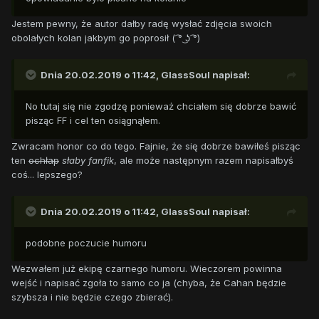
Jestem pewny, że autor dałby radę wysłać zdjęcia swoich
obolałych kolan jakbym go poprosił ( ͡° ͜ʖ ͡°)
Dnia 20.02.2019 o 11:42,
GlassSoul
napisał:
No tutaj się nie zgodzę ponieważ chciałem się dobrze bawić
pisząc FF i cel ten osiągnąłem.
Zwracam honor co do tego. Fajnie, że się dobrze bawiłeś pisząc
ten
ochłap
słaby fanfik
, ale może następnym razem napisałbyś
coś... lepszego?
Dnia 20.02.2019 o 11:42,
GlassSoul
napisał:
podobne poczucie humoru
Wezwałem już ekipę czarnego humoru. Wieczorem powinna
wejść i napisać zgoła to samo co ja (chyba, że Cahan będzie
szybsza i nie będzie czego zbierać).