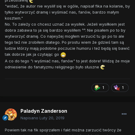
przedstawię
"widać, że autor nie wysilił się w ogóle, napisał fika na kolanie, by
tylko wytworzyć dramę i wyśmiać nas, fanów, bardzo małym
kosztem."
No. To zależy co chcesz uznać za wysiłek. Jeżeli wysiłkiem jest
dobra zabawa to ja się bardzo wysiliłem ^^. Nie pisałem po to by
wytworzyć dramę. Co najwyżej mogłem wrzucić tu go po to ale
tego też nie zrobiłem dlatego. Po prostu wiem że gdzieś tam są
ludzie którzy mają podobne poczucie humoru i też będą się bawić
tak dobrze jak ja czytając go
A co do tego "i wyśmiać nas, fanów" to jest dobre! Widzę że moje
odniesienie do fanatyzmu religijnego było słuszne
1
1
Paladyn Zanderson
Napisano
Luty 20, 2019
Powiem tak na fik spojrzałem i fakt można zarzucić twórcy że