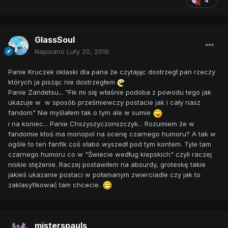
4
GlassSoul
Napisano
Luty 20, 2019
Panie Kruczek oklaski dla pana że czytając dostrzegł pan rzeczy
których ja pisząc nie dostrzegłem
Panie Zandetsu... "Fik mi się właśnie podoba z powodu tego jak
ukazuje w w sposób prześmiewczy postacie jak i cały nasz
fandom" Nie myślałem tak o tym ale w sumie
i na koniec... Panie Chszyszyczonszczyk... Rozumiem że w
fandomie ktoś ma monopol na ocenę czarnego humoru? A tak w
ogóle to ten fanfik coś słabo wyszedł pod tym kontem. Tyle tam
czarnego humoru co w "Świecie według kiepskich" czyli raczej
niskie stężenie. Raczej postawiłem na absurdy, groteskę takie
jakieś ukazanie postaci w połamanym zwierciadle czy jak to
zaklasyfikować tam chcecie.
misterspauls