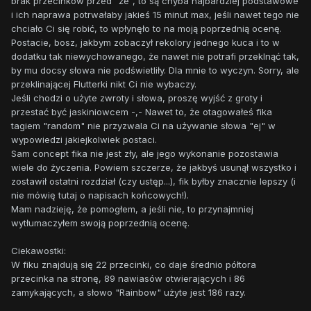
brak przecinków przed "że", to są chyba najbardziej podstawowe
i ich naprawa potrwałaby jakieś 15 minut max, jeśli nawet tego nie
chciało Ci się robić, to wpłynęło to na moją poprzednią ocenę.
Postacie, bosz, jakbym zobaczył rekolory jednego kuca i to w
dodatku tak niewychowanego, że nawet nie potrafi przeklnąć tak,
by mu docsy słowa nie podświetliły. Dla mnie to wyczyn. Sorry, ale
przeklinającej Flutterki nikt Ci nie wybaczy.
Jeśli chodzi o użyte zwroty i słowa, proszę wyjść z groty i
przestać być jaskiniowcem -,- Nawet to, że otagowałeś fika
tagiem "random" nie przyzwala Ci na używanie słowa "ej" w
wypowiedzi jakiejkolwiek postaci.
Sam concept fika nie jest zły, ale jego wykonanie pozostawia
wiele do życzenia. Powiem szczerze, że jakbyś usunął wszystko i
zostawił ostatni rozdział (czy ustęp...), fik byłby znacznie lepszy (i
nie mówię tutaj o napisach końcowych!).
Mam nadzieję, że pomogłem, a jeśli nie, to przynajmniej
wytłumaczyłem swoją poprzednią ocenę.
Ciekawostki:
W fiku znajdują się 22 przecinki, co daje średnio półtora
przecinka na stronę, 89 nawiasów otwierających i 86
zamykających, a słowo "Rainbow" użyte jest 186 razy.