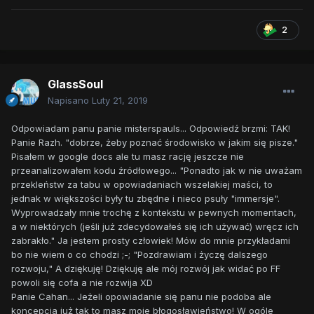
2
GlassSoul
Napisano
Luty 21, 2019
Odpowiadam panu panie misterspauls... Odpowiedź brzmi: TAK!
Panie Razh. "dobrze, żeby poznać środowisko w jakim się pisze."
Pisałem w google docs ale tu masz rację jeszcze nie
przeanalizowałem kodu źródłowego... "Ponadto jak w nie uważam
przekleństw za tabu w opowiadaniach wszelakiej maści, to
jednak w większości były tu zbędne i nieco psuły "immersje".
Wyprowadzały mnie trochę z kontekstu w pewnych momentach,
a w niektórych (jeśli już zdecydowałeś się ich używać) wręcz ich
zabrakło." Ja jestem prosty człowiek! Mów do mnie przykładami
bo nie wiem o co chodzi ;-; "Pozdrawiam i życzę dalszego
rozwoju," A dziękuję! Dziękuję ale mój rozwój jak widać po FF
powoli się cofa a nie rozwija XD
Panie Cahan... Jeżeli opowiadanie się panu nie podoba ale
koncepcja już tak to masz moje błogosławieństwo! W ogóle