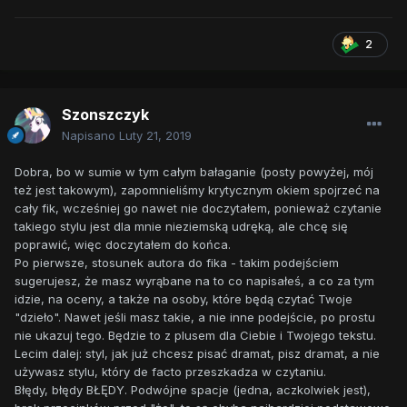
2
Szonszczyk
Napisano
Luty 21, 2019
Dobra, bo w sumie w tym całym bałaganie (posty powyżej, mój
też jest takowym), zapomnieliśmy krytycznym okiem spojrzeć na
cały fik, wcześniej go nawet nie doczytałem, ponieważ czytanie
takiego stylu jest dla mnie nieziemską udręką, ale chcę się
poprawić, więc doczytałem do końca.
Po pierwsze, stosunek autora do fika - takim podejściem
sugerujesz, że masz wyrąbane na to co napisałeś, a co za tym
idzie, na oceny, a także na osoby, które będą czytać Twoje
"dzieło". Nawet jeśli masz takie, a nie inne podejście, po prostu
nie ukazuj tego. Będzie to z plusem dla Ciebie i Twojego tekstu.
Lecim dalej: styl, jak już chcesz pisać dramat, pisz dramat, a nie
używasz stylu, który de facto przeszkadza w czytaniu.
Błędy, błędy BŁĘDY. Podwójne spacje (jedna, aczkolwiek jest),