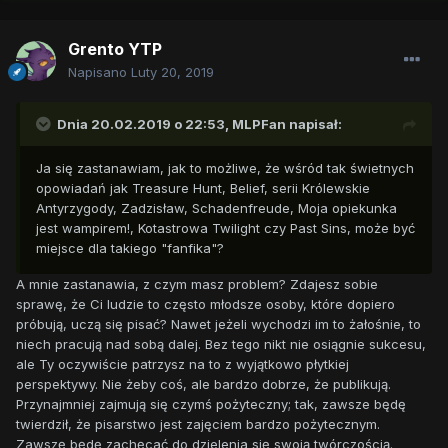
Grento YTP
Napisano
Luty 20, 2019
Dnia 20.02.2019 o 22:53,
MLPFan
napisał:
Ja się zastanawiam, jak to możliwe, że wśród tak świetnych
opowiadań jak Treasure Hunt, Belief, serii Królewskie
Antyrzygody, Zadzisław, Schadenfreude, Moja opiekunka
jest wampirem!, Kotastrowa Twilight czy Past Sins, może być
miejsce dla takiego "fanfika"?
A mnie zastanawia, z czym masz problem? Zdajesz sobie
sprawę, że Ci ludzie to często młodsze osoby, które dopiero
próbują, uczą się pisać? Nawet jeżeli wychodzi im to żałośnie, to
niech pracują nad sobą dalej. Bez tego nikt nie osiągnie sukcesu,
ale Ty oczywiście patrzysz na to z wyjątkowo płytkiej
perspektywy. Nie żeby coś, ale bardzo dobrze, że publikują.
Przynajmniej zajmują się czymś pożyteczny; tak, zawsze będę
twierdził, że pisarstwo jest zajęciem bardzo pożytecznym.
Zawszę będę zachęcać do dzielenia się swoją twórczością.