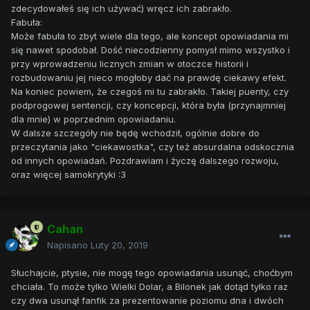
zdecydowałeś się ich używać) wręcz ich zabrakło.
Fabuła:
Może fabuła to zbyt wiele dla tego, ale koncept opowiadania mi
się nawet spodobał. Dość niecodzienny pomysł mimo wszystko i
przy wprowadzeniu licznych zmian w otoczce historii i
rozbudowaniu jej nieco mogłoby dać na prawdę ciekawy efekt.
Na koniec powiem, że czegoś mi tu zabrakło. Takiej puenty, czy
podprogowej sentencji, czy koncepcji, która była (przynajmniej
dla mnie) w poprzednim opowiadaniu.
W dalsze szczegóły nie będę wchodził, ogólnie dobre do
przeczytania jako "ciekawostka", czy też absurdalna odskocznia
od innych opowiadań. Pozdrawiam i życzę dalszego rozwoju,
oraz więcej samokrytyki :3
Cahan
Napisano
Luty 20, 2019
Słuchajcie, ptysie, nie mogę tego opowiadania usunąć, choćbym
chciała. To może tylko Wielki Dolar, a Bilonek jak dotąd tylko raz
czy dwa usunął fanfik za prezentowanie poziomu dna i dwóch