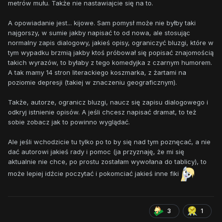
metrów mułu. Także nie nastawiajcie się na to.
A opowiadanie jest... kijowe. Sam pomysł może nie byłby taki
najgorszy, w sumie jakby napisać to od nowa, ale stosując
normalny zapis dialogowy, jakieś opisy, ograniczyć bluzgi, które w
tym wypadku brzmią jakby ktoś próbował się popisać znajomością
takich wyrazów, to byłaby z tego komedyjka z czarnym humorem.
A tak mamy 14 stron literackiego koszmarka, z żartami na
poziomie depresji (takiej w znaczeniu geograficznym).
Także, autorze, ogranicz bluzgi, naucz się zapisu dialogowego i
odkryj istnienie opisów. A jeśli chcesz napisać dramat, to też
sobie zobacz jak to powinno wyglądać.
Ale jeśli wchodzicie tu tylko po to by się nad tym poznęcać, a nie
dać autorowi jakieś rady i pomoc (ja przyznaję, że mi się
aktualnie nie chce, po prostu zostałam wywołana do tablicy), to
może lepiej idźcie poczytać i pokomciać jakieś inne fiki
3
1