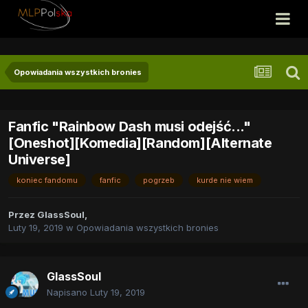
Opowiadania wszystkich bronies
Fanfic "Rainbow Dash musi odejść..."
[Oneshot][Komedia][Random][Alternate
Universe]
koniec fandomu
fanfic
pogrzeb
kurde nie wiem
Przez
GlassSoul
,
Luty 19, 2019
w
Opowiadania wszystkich bronies
GlassSoul
Napisano
Luty 19, 2019