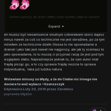
Jestem pewny, że autor dałby radę wysłać zdjęcia swoich
obolałych kolan jakbym go poprosił ( ͡° ͜ʖ ͡°)
Expand
Zwracam honor co do tego. Fajnie, że się dobrze bawiłeś
eh musisz być niesamowicie smutnym człowiekiem skoro dajesz
pisząc ten ochłap, ale może następnym razem napisałbyś
minus nawet za coś co technicznie nie jest obraźliwe, po za tym
coś... lepszego?
mówiłem ze technicznie dzieło Glossa to nie opowiadanie a
dramat i jako taki jest nawet nie najgorszy, ale jak ty oceniasz to
Wezwałem już ekipę czarnego humoru. Wieczorem powinna
jako opowiadanie, to tu muszę ci przyznać rację że jest pod tym
wejść i napisać zgoła to samo co ja (chyba, że Cahan
względem słabo. Najważniejsze jednak to, że sam autor miał
będzie szybsza i będzie czego zbierać).
frajdę pisząc go, a to czy sprawia frajdę reszcie to sprawa
indywidualna, taka już ludzka natura
W sumie, czemu ja się wdałem w tą rozmowę? A wiem...
chciałem wytknąć błąd w moim nicku!
Wstawiam minusy za błędy, a że do Ciebie nic innego nie
To tak, miłego dnia życzę, mam nadzieję, że następnym
dociera to weź wybacz ~Szonszczyk
razem jak zaczniesz pisać fika, Panie Glass, to klawiatura
Edytowano
Luty 20, 2019
przez Zandetsu
odmówi Panu posłuszeństwa
poprawka błędów