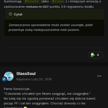
Summonuję
(albo
) i niniejszym wnoszę o
@Dolar84
@Cahan
zastosowanie
rozkazu nr 227
punktu 3.9 regulaminu działu:
Cytat
Zamieszczone opowiadanie może zostać usunięte, jeżeli
prezentuje sobą niedopuszczalnie niski poziom.
4
GlassSoul
Napisano
Luty 20, 2019
Panie Sonszczyk...
"Cokolwiek chciałeś tym fikiem osiągnąć, nie osiągnąłeś."
No tutaj się nie zgodzę ponieważ chciałem się dobrze bawić
pisząc FF i cel ten osiągnąłem. Chociaż dowodu ci nie