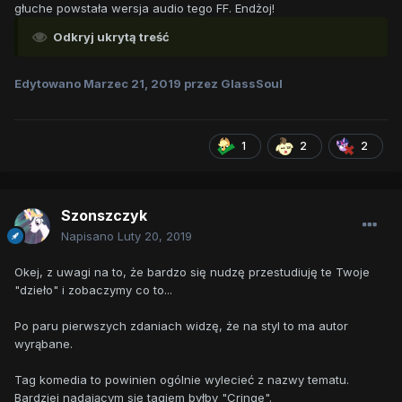
głuche powstała wersja audio tego FF. Endżoj!
Odkryj ukrytą treść
Edytowano
Marzec 21, 2019
przez GlassSoul
1
2
2
Szonszczyk
Napisano
Luty 20, 2019
Okej, z uwagi na to, że bardzo się nudzę przestudiuję te Twoje
"dzieło" i zobaczymy co to...
Po paru pierwszych zdaniach widzę, że na styl to ma autor
wyrąbane.
Tag komedia to powinien ogólnie wylecieć z nazwy tematu.
Bardziej nadającym się tagiem byłby "Cringe".