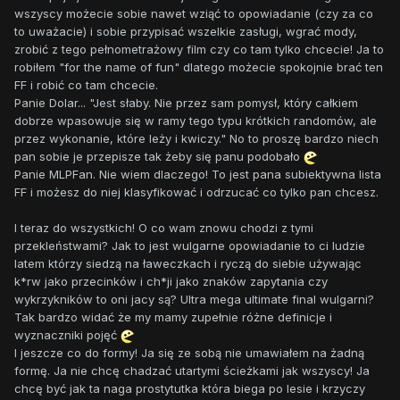
wszyscy możecie sobie nawet wziąć to opowiadanie (czy za co
to uważacie) i sobie przypisać wszelkie zasługi, wgrać mody,
zrobić z tego pełnometrażowy film czy co tam tylko chcecie! Ja to
robiłem "for the name of fun" dlatego możecie spokojnie brać ten
FF i robić co tam chcecie.
Panie Dolar... "Jest słaby. Nie przez sam pomysł, który całkiem
dobrze wpasowuje się w ramy tego typu krótkich randomów, ale
przez wykonanie, które leży i kwiczy." No to proszę bardzo niech
pan sobie je przepisze tak żeby się panu podobało
Panie MLPFan. Nie wiem dlaczego! To jest pana subiektywna lista
FF i możesz do niej klasyfikować i odrzucać co tylko pan chcesz.
I teraz do wszystkich! O co wam znowu chodzi z tymi
przekleństwami? Jak to jest wulgarne opowiadanie to ci ludzie
latem którzy siedzą na ławeczkach i ryczą do siebie używając
k*rw jako przecinków i ch*ji jako znaków zapytania czy
wykrzykników to oni jacy są? Ultra mega ultimate final wulgarni?
Tak bardzo widać że my mamy zupełnie różne definicje i
wyznaczniki pojęć
I jeszcze co do formy! Ja się ze sobą nie umawiałem na żadną
formę. Ja nie chcę chadzać utartymi ścieżkami jak wszyscy! Ja
chcę być jak ta naga prostytutka która biega po lesie i krzyczy