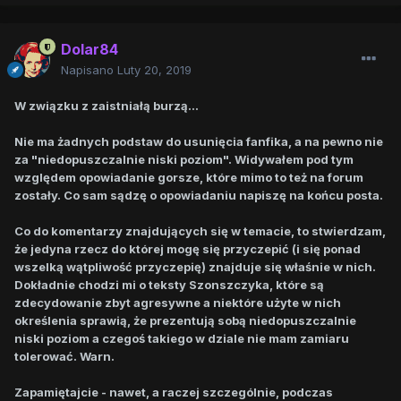
Dolar84
Napisano
Luty 20, 2019
W związku z zaistniałą burzą...
Nie ma żadnych podstaw do usunięcia fanfika, a na pewno nie
za "niedopuszczalnie niski poziom". Widywałem pod tym
względem opowiadanie gorsze, które mimo to też na forum
zostały. Co sam sądzę o opowiadaniu napiszę na końcu posta.
Co do komentarzy znajdujących się w temacie, to stwierdzam,
że jedyna rzecz do której mogę się przyczepić (i się ponad
wszelką wątpliwość przyczepię) znajduje się właśnie w nich.
Dokładnie chodzi mi o teksty Szonszczyka, które są
zdecydowanie zbyt agresywne a niektóre użyte w nich
określenia sprawią, że prezentują sobą niedopuszczalnie
niski poziom a czegoś takiego w dziale nie mam zamiaru
tolerować. Warn.
Zapamiętajcie - nawet, a raczej szczególnie, podczas