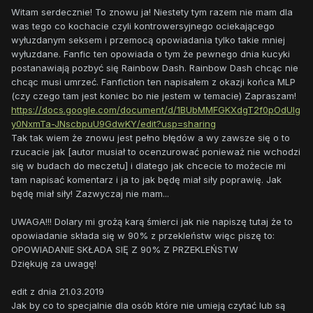
Witam serdecznie! To znowu ja! Niestety tym razem nie mam dla
was tego co kochacie czyli kontrowersyjnego ociekającego
wyłuzdanym seksem i przemocą opowiadania tylko takie mniej
wyłuzdane. Fanfic ten opowiada o tym że pewnego dnia kucyki
postanawiają pozbyć się Rainbow Dash. Rainbow Dash chcąc nie
chcąc musi umrzeć. Fanfiction ten napisałem z okazji końca MLP
(czy czego tam jest koniec bo nie jestem w temacie) Zapraszam!
https://docs.google.com/document/d/1BUbMMFGKXdgT2f0pOdUIg
y0NxmTa-JNscbpuU9GdwKY/edit?usp=sharing
Tak tak wiem że znowu jest pełno błędów a wy zawsze się o to
rzucacie jak [autor musiał to ocenzurować ponieważ nie wchodzi
się w budach do meczetu] i dlatego jak chcecie to możecie mi
tam napisać komentarz i ja to jak będę miał siły poprawię. Jak
będę miał siły! Zazwyczaj nie mam...
UWAGA!!! Dolary mi grożą karą śmierci jak nie napiszę tutaj że to
opowiadanie składa się w 90% z przekleństw więc piszę to:
OPOWIADANIE SKŁADA SIĘ Z 90% Z PRZEKLEŃSTW
Dziękuję za uwagę!
edit z dnia 21.03.2019
Jak by co to specjalnie dla osób które nie umieją czytać lub są