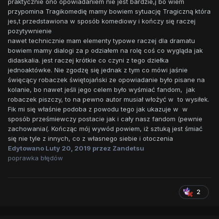
praktycznie ono opowiadaniem nie jest bardzie,j bo wiem
przypomina Tragikomedię mamy bowiem sytuację Tragiczną która
jes,t przedstawiona w sposób komediowy i kończy się raczej
pozytywnienie
nawet technicznie mam elementy typowe raczej dla dramatu
bowiem mamy dialogi za p odziałem na rolę coś co wygląda jak
didaskalia. jest raczej krótkie co czyni z tego dziełka
jednoaktówke. Nie zgodzę się jednak z tym co mówi jaśnie
święcący robaczek świętojański ze opowiadanie było pisane na
kolanie, bo nawet jeśli jego celem było wyśmiać fandom, jak
robaczek piszczy, to na pewno autor musiał włożyć w to wysiłek.
Fik mi się właśnie podoba z powodu tego jak ukazuje w w
sposób prześmiewczy postacie jak i cały nasz fandom (pewnie
zachowania(. Kończąc mój wywód powiem, iż sztuką jest śmiać
się nie tyle z innych, co z własnego siebie i otoczenia
Edytowano
Luty 20, 2019
przez Zandetsu
poprawka błędów
2