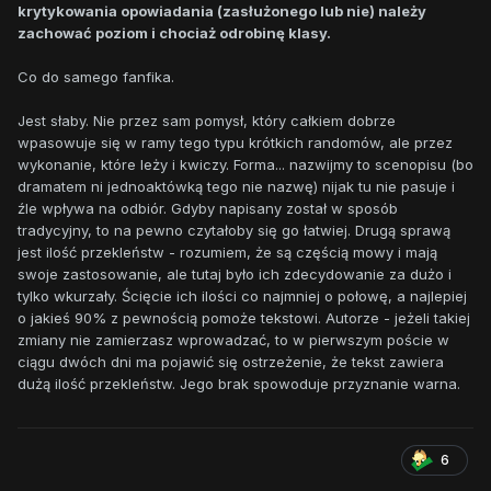
krytykowania opowiadania (zasłużonego lub nie) należy
zachować poziom i chociaż odrobinę klasy.
Co do samego fanfika.
Jest słaby. Nie przez sam pomysł, który całkiem dobrze
wpasowuje się w ramy tego typu krótkich randomów, ale przez
wykonanie, które leży i kwiczy. Forma... nazwijmy to scenopisu (bo
dramatem ni jednoaktówką tego nie nazwę) nijak tu nie pasuje i
źle wpływa na odbiór. Gdyby napisany został w sposób
tradycyjny, to na pewno czytałoby się go łatwiej. Drugą sprawą
jest ilość przekleństw - rozumiem, że są częścią mowy i mają
swoje zastosowanie, ale tutaj było ich zdecydowanie za dużo i
tylko wkurzały. Ścięcie ich ilości co najmniej o połowę, a najlepiej
o jakieś 90% z pewnością pomoże tekstowi. Autorze - jeżeli takiej
zmiany nie zamierzasz wprowadzać, to w pierwszym poście w
ciągu dwóch dni ma pojawić się ostrzeżenie, że tekst zawiera
dużą ilość przekleństw. Jego brak spowoduje przyznanie warna.
6