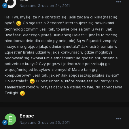
Napisano
Grudzień 24, 2011
Hai Twi, myślę, że nie obrazisz się, jeśli zadam ci kilka(naście)
pytań
Co sądzisz o Zecorze? Interesujesz się nowinkami
technologicznymi? Jeśli tak, to jakie one są tam u was? Jak
uważasz, dlaczego jesteś ulubienicą Celestii? (może to trochę
nieodpowiednie dla ciebie pytanie, ale) Są w Equestrii zespoły
muzyczne grające jakąś odmianę metalu? Jaki ustrój panuje w
Equestrii? Brałaś udział w jakiś konkursach, gdzie mogłabyś
pochwalić się swoimi umiejętnościami? Ile godzin snu dziennie
potrzebuje kucyk? Czy pegazy i jednorożce potrzebują go
więcej/mniej od kucyków ziemnych? Macie tam gry
komputerowe? Jeśli tak, jakie? Jak spędzasz/spędziłaś święta?
Co dostałaś?
Lubisz ubrania, które dostajesz od Rarity? Co
zamierzasz robić w przyszłości? Na dzisiaj to tyle, do zobaczenia
Twilight
Ecape
Napisano
Grudzień 25, 2011