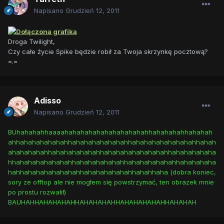
Napisano
Grudzień 12, 2011
Droga Twilight,
Czy całe życie Spike będzie robił za Twoja skrzynkę pocztową?
=.=
Adisso
Napisano
Grudzień 12, 2011
BUhahahahhaaaahahahahahahahahahahahhahahahahhahahah
ahhahahahahahahhahahahahahahahhahahahahahahahahhahah
ahahahahahhahahahahahahhahahahahahahahahhahahahahaha
hhahahahahahahahhahahahahahahhahahahahahahhahahahaha
hahhahahahahahahahhahahahahahahhahahhaha (dobra koniec,
sory ze offtop ale nie mogłem się powstrzymać, ten obrazek mnie
po prostu rozwalił)
BAUHAHHAHAHAHAHHAHAHAHAHHAHAHAHAHAHHAHAHAH