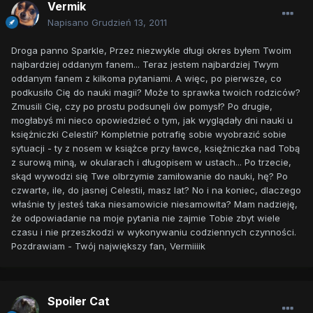
Vermik
Napisano
Grudzień 13, 2011
Droga panno Sparkle, Przez niezwykle długi okres byłem Twoim
najbardziej oddanym fanem... Teraz jestem najbardziej Twym
oddanym fanem z kilkoma pytaniami. A więc, po pierwsze, co
podkusiło Cię do nauki magii? Może to sprawka twoich rodziców?
Zmusili Cię, czy po prostu podsunęli ów pomysł? Po drugie,
mogłabyś mi nieco opowiedzieć o tym, jak wyglądały dni nauki u
księżniczki Celestii? Kompletnie potrafię sobie wyobrazić sobie
sytuacji - ty z nosem w książce przy ławce, księżniczka nad Tobą
z surową miną, w okularach i długopisem w ustach... Po trzecie,
skąd wywodzi się Twe olbrzymie zamiłowanie do nauki, hę? Po
czwarte, ile, do jasnej Celestii, masz lat? No i na koniec, dlaczego
właśnie ty jesteś taka niesamowicie niesamowita? Mam nadzieję,
że odpowiadanie na moje pytania nie zajmie Tobie zbyt wiele
czasu i nie przeszkodzi w wykonywaniu codziennych czynności.
Pozdrawiam - Twój największy fan, Vermiiiik
Spoiler Cat