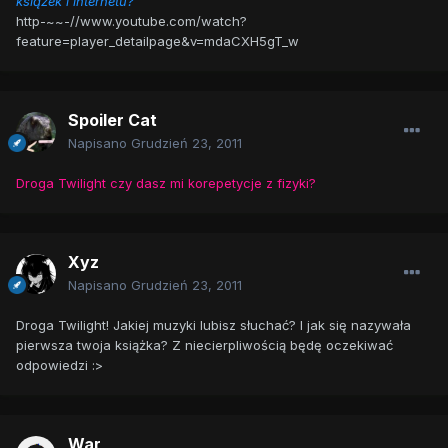
książek i internetu?
http-~~-//www.youtube.com/watch?
feature=player_detailpage&v=mdaCXH5gT_w
Spoiler Cat
Napisano
Grudzień 23, 2011
Droga Twilight czy dasz mi korepetycje z fizyki?
Xyz
Napisano
Grudzień 23, 2011
Droga Twilight! Jakiej muzyki lubisz słuchać? I jak się nazywała
pierwsza twoja książka? Z niecierpliwością będę oczekiwać
odpowiedzi :>
War