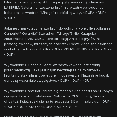
lotniczych broni palnej. A tu nagle gryfy wyskakują z laserem.
LASEREM. Naturalnie rzeczona broń nie przetrwała długo, bo
bohaterski szwadron "Mirage" rozniósł ją w pył. <DUP> <DUP>
<DUP>
Jaka jest najskuteczniejsza broń do ochrony Ponyville i odbijania
Canterlot? Gwardia? Szwadron "Mirage"? Nie! Katapulta
zbudowana przez CMC, które strzelają z niej do gryfów za
pomocą owoców, mrożonych szarlotek i wszelkiego znalezionego
w okolicy badziewia. <DUP> <DUP> <DUP> <DUP> <DUP> <DUP>
<DUP>
Wyzwalanie Cludsdale, które aż naszpikowane jest bronią
przeciwlotniczą. Jaka jest najskuteczniejsza na to taktyka?
Frontalny atak siłami powietrznymi oczywiście! Naturalnie kucyki
odnoszą wspaniałe zwycięstwo. <DUP> <DUP> <DUP>
Wyzwalanie Canterlot. Zbiera się mocna ekipa spod znaku kopyta
i grzywy żeby kontratakować. Naturalnie CMC mówią, że one
chcą też. Księżniczki się na to zgadzają. Słów mi zabrakło. <DUP>
<DUP> <DUP> <DUP> <DUP> <DUP> <DUP>
Finałowy pojedynek. Osiem (powtarzam
OSIEM
) stron walki