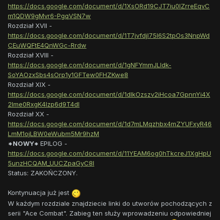
https://docs.google.com/document/d/1XsORd19CJT7iu0IZrreEqvC
m1QDW9gMvr6-PgqVSN7w
Rozdział XVII -
https://docs.google.com/document/d/1T7jvfdjl75I6S2tpOs3NnpWd
CEuWQFtE4QnWGc-Rrdw
Rozdział XVIII -
https://docs.google.com/document/d/1gNFYmmJLIdk-
SoYAOzxSbs4sOrp1y1GFTew0FHZKwe8
Rozdział XIX -
https://docs.google.com/document/d/1dlkOzszv2iHcoa7GpnnYi4X
2Ime0RxgK4Izp6d9T4dI
Rozdział XX -
https://docs.google.com/document/d/1d7mLMqzhbx4mZYUFxyR46
LmM1ojLBW0eWubm5Mr9hzM
*NOWY*
EPILOG -
https://docs.google.com/document/d/11YEAM6og0hTkcreJ1XgHpU
5unzHCQAM_UUCZpaGyC8I
Status: ZAKOŃCZONY.
Kontynuacja już jest
W każdym rozdziale znajdziecie linki do utworów pochodzących z
serii "Ace Combat". Zabieg ten służy wprowadzeniu odpowiedniej