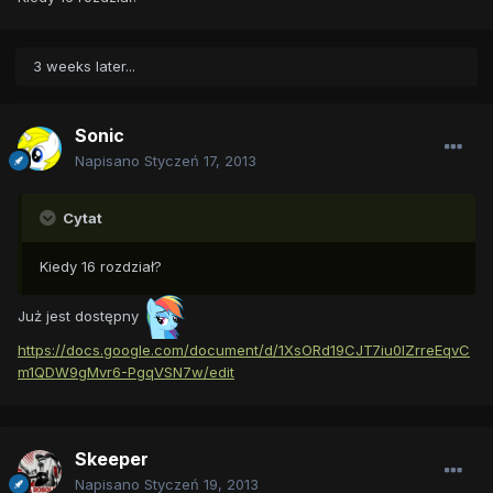
3 weeks later...
Sonic
Napisano
Styczeń 17, 2013
Cytat
Kiedy 16 rozdział?
Już jest dostępny
https://docs.google.com/document/d/1XsORd19CJT7iu0IZrreEqvC
m1QDW9gMvr6-PgqVSN7w/edit
Skeeper
Napisano
Styczeń 19, 2013