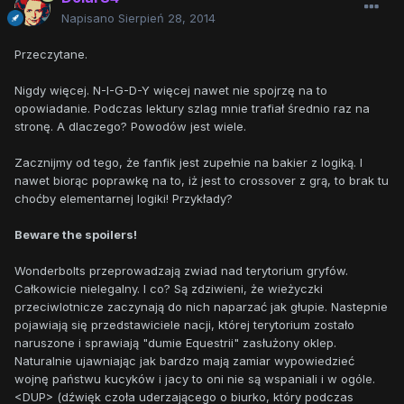
Napisano
Sierpień 28, 2014
Przeczytane.
Nigdy więcej. N-I-G-D-Y więcej nawet nie spojrzę na to
opowiadanie. Podczas lektury szlag mnie trafiał średnio raz na
stronę. A dlaczego? Powodów jest wiele.
Zacznijmy od tego, że fanfik jest zupełnie na bakier z logiką. I
nawet biorąc poprawkę na to, iż jest to crossover z grą, to brak tu
choćby elementarnej logiki! Przykłady?
Beware the spoilers!
Wonderbolts przeprowadzają zwiad nad terytorium gryfów.
Całkowicie nielegalny. I co? Są zdziwieni, że wieżyczki
przeciwlotnicze zaczynają do nich naparzać jak głupie. Nastepnie
pojawiają się przedstawiciele nacji, której terytorium zostało
naruszone i sprawiają "dumie Equestrii" zasłużony oklep.
Naturalnie ujawniając jak bardzo mają zamiar wypowiedzieć
wojnę państwu kucyków i jacy to oni nie są wspaniali i w ogóle.
<DUP> (dźwięk czoła uderzającego o biurko, który podczas