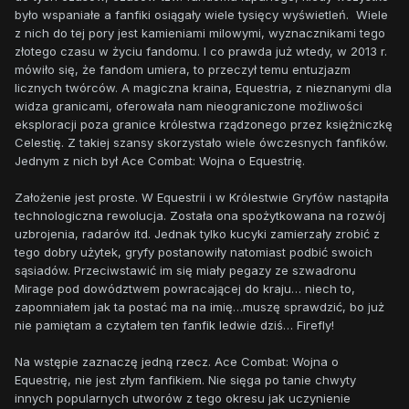
było wspaniałe a fanfiki osiągały wiele tysięcy wyświetleń. Wiele
z nich do tej pory jest kamieniami milowymi, wyznacznikami tego
złotego czasu w życiu fandomu. I co prawda już wtedy, w 2013 r.
mówiło się, że fandom umiera, to przeczył temu entuzjazm
licznych twórców. A magiczna kraina, Equestria, z nieznanymi dla
widza granicami, oferowała nam nieograniczone możliwości
eksploracji poza granice królestwa rządzonego przez księżniczkę
Celestię. Z takiej szansy skorzystało wiele ówczesnych fanfików.
Jednym z nich był Ace Combat: Wojna o Equestrię.
Założenie jest proste. W Equestrii i w Królestwie Gryfów nastąpiła
technologiczna rewolucja. Została ona spożytkowana na rozwój
uzbrojenia, radarów itd. Jednak tylko kucyki zamierzały zrobić z
tego dobry użytek, gryfy postanowiły natomiast podbić swoich
sąsiadów. Przeciwstawić im się miały pegazy ze szwadronu
Mirage pod dowództwem powracającej do kraju… niech to,
zapomniałem jak ta postać ma na imię…muszę sprawdzić, bo już
nie pamiętam a czytałem ten fanfik ledwie dziś… Firefly!
Na wstępie zaznaczę jedną rzecz. Ace Combat: Wojna o
Equestrię, nie jest złym fanfikiem. Nie sięga po tanie chwyty
innych popularnych utworów z tego okresu jak uczynienie