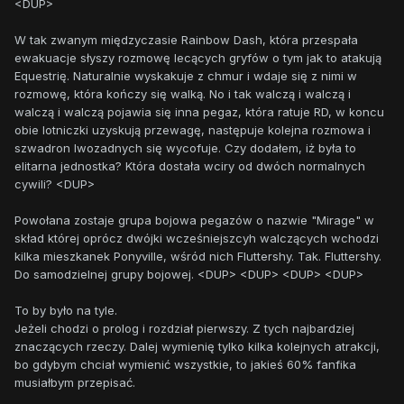
<DUP>
W tak zwanym międzyczasie Rainbow Dash, która przespała
ewakuacje słyszy rozmowę lecących gryfów o tym jak to atakują
Equestrię. Naturalnie wyskakuje z chmur i wdaje się z nimi w
rozmowę, która kończy się walką. No i tak walczą i walczą i
walczą i walczą pojawia się inna pegaz, która ratuje RD, w koncu
obie lotniczki uzyskują przewagę, następuje kolejna rozmowa i
szwadron lwozadnych się wycofuje. Czy dodałem, iż była to
elitarna jednostka? Która dostała wciry od dwóch normalnych
cywili? <DUP>
Powołana zostaje grupa bojowa pegazów o nazwie "Mirage" w
skład której oprócz dwójki wcześniejszcyh walczących wchodzi
kilka mieszkanek Ponyville, wśród nich Fluttershy. Tak. Fluttershy.
Do samodzielnej grupy bojowej. <DUP> <DUP> <DUP> <DUP>
To by było na tyle.
Jeżeli chodzi o prolog i rozdział pierwszy. Z tych najbardziej
znaczących rzeczy. Dalej wymienię tylko kilka kolejnych atrakcji,
bo gdybym chciał wymienić wszystkie, to jakieś 60% fanfika
musiałbym przepisać.