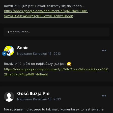
Rozdział 18 już jest. Powoli zbliżamy się do końca...
https://docs.google.com/document/d/1gNFYmmJLIdk-
SoYAOzxSbs4sOrp1y1GFTew0FHZKwe8/edit
1 month later...
Sonic
Napisano
Kwiecień 16, 2013
Rozdział 19, póki co najdłuższy, już jest
https://docs.google.com/document/d/1dlkOzszv2iHcoa7GpnnYi4X
2Ime0RxgK4Izp6d9T4dI/edit
Gość Iluzja Pie
Napisano
Kwiecień 16, 2013
Nie rozumiem dlaczego tu tak mało komentarzy, to jest świetne.