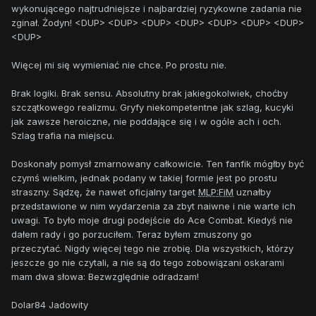
wykonującego najtrudniejsze i najbardziej ryzykowne zadania nie
zginał. Żodyn! <DUP> <DUP> <DUP> <DUP> <DUP> <DUP> <DUP>
<DUP>
Więcej mi się wymieniać nie chce. Po prostu nie.
Brak logiki. Brak sensu. Absolutny brak jakiegokolwiek, choćby
szczątkowego realizmu. Gryfy niekompetentne jak szlag, kucyki
jak zawsze heroiczne, nie poddające się i w ogóle ach i och.
Szlag trafia na miejscu.
Doskonały pomysł zmarnowany całkowicie. Ten fanfik mógłby być
czymś wielkim, jednak podany w takiej formie jest po prostu
straszny. Sądzę, że nawet oficjalny target
MLP:FiM
uznałby
przedstawione w nim wydarzenia za zbyt naiwne i nie warte ich
uwagi. To było moje drugi podejście do Ace Combat. Kiedyś nie
dałem rady i go porzuciłem. Teraz byłem zmuszony go
przeczytać. Nigdy więcej tego nie zrobię. Dla wszystkich, którzy
jeszcze go nie czytali, a nie są do tego zobowiązani oskarami
mam dwa słowa: Bezwzględnie odradzam!
Dolar84 Jadowity