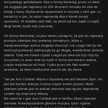
wszystkiego grimdarkiem. Dba o formę literacką, przez co tekst
nie wygląda jak napisany na 200 stronach formatu A4 sms do
kolegi z klasy. Wydarzenia wpasowano w muzykę z serii gier co
świadczy o tym, że autor naprawdę dba o klimat swojej
opowieści. W dodatku sam fakt, że skończył ten, bądź co bądź
długi fanfik, budzi mój szacunek.
Od strony literackiej, za plus tekstu uznaję to, że jest on napisany
prostymi zdaniami bez pretensji formalnych, które u
niewprawionego autora mogłoby stworzyć coś czego nikt by nie
skończył ponieważ odstraszyły by go długie, wielokrotnie złożone
zdania. Tutaj nie trzeba czytać czegoś po dwa lub trzy razy by
zrozumieć co autor miał na myśli! A forma jest bardzo ważna,
często ważniejsza niż treść. I tylko przez ten fakt miałem
wrażenie, że tekst niesłusznie otacza tak zła sława.
Tak jak Ace Combat: Wojna o Equestrię nie jest tekstem złym, nie
jest też bardzo dobrym, trzyma często średni poziom. Moim
zdaniem jednak jest on jednak utworem męczącym. Naprawdę
czułem się zmęczony lekturą.
Nie wiem ile z gier Ace Combat jest w fanfiku. Moim zdaniem
niewiele. Prawdopodobnie głównie muzyka, tytuł i ogólne
założenia fabuły. A fabuła w Ace Combat jest taka, że