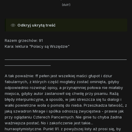
(duh!)
Odkryj ukrytą treść
Razem grzechów: 91
Kara: lektura "Polacy są Wszędzie"
_____________________________________________________________________
__________________________
A tak poważnie: ff pełen jest wszelkiej maści głupot i dziur
fabularnych, z których część mogłaby zostać ominięta, gdyby
odpowiednio rozwinąć opisy, a przynajmniej połowa nie miałaby
miejsca, gdyby autor zastanowił się chwilę przy pisaniu. Rażą
błędy interpunkcyjne, a sposób, w jaki streszcza się tu dialogi i
walki powietrzne woła o pomstę do nieba. Przeszkadza łatwość, z
jaką szwadron Mirage i spółka odnoszą zwycięstwa - prawie jak
przy oglądaniu Czterech Pancernych. Nie ginie tu chyba żadna
ważniejsza postać. No i zakończenie jest takie...
hurraoptymistyczne. Punkt 91. z powyższej listy aż prosi się, by