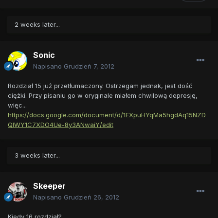
2 weeks later...
Sonic
Napisano
Grudzień 7, 2012
Rozdział 15 już przetłumaczony. Ostrzegam jednak, jest dość
ciężki. Przy pisaniu go w oryginale miałem chwilową depresję,
więc...
https://docs.google.com/document/d/1EXpuHYqMa5hgdAq15NZD
QlWY1C7XDO4Ue-8y3ANwaiY/edit
3 weeks later...
Skeeper
Napisano
Grudzień 26, 2012
Kiedy 16 rozdział?