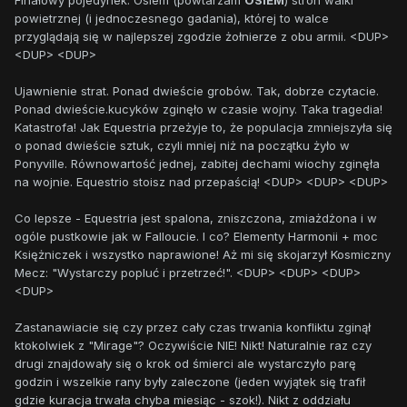
powietrznej (i jednoczesnego gadania), której to walce
przyglądają się w najlepszej zgodzie żołnierze z obu armii. <DUP>
<DUP> <DUP>
Ujawnienie strat. Ponad dwieście grobów. Tak, dobrze czytacie.
Ponad dwieście.kucyków zginęło w czasie wojny. Taka tragedia!
Katastrofa! Jak Equestria przeżyje to, że populacja zmniejszyła się
o ponad dwieście sztuk, czyli mniej niż na początku żyło w
Ponyville. Równowartość jednej, zabitej dechami wiochy zginęła
na wojnie. Equestrio stoisz nad przepaścią! <DUP> <DUP> <DUP>
Co lepsze - Equestria jest spalona, zniszczona, zmiażdżona i w
ogóle pustkowie jak w Falloucie. I co? Elementy Harmonii + moc
Księżniczek i wszystko naprawione! Aż mi się skojarzył Kosmiczny
Mecz: "Wystarczy popluć i przetrzeć!". <DUP> <DUP> <DUP>
<DUP>
Zastanawiacie się czy przez cały czas trwania konfliktu zginął
ktokolwiek z "Mirage"? Oczywiście NIE! Nikt! Naturalnie raz czy
drugi znajdowały się o krok od śmierci ale wystarczyło parę
godzin i wszelkie rany były zaleczone (jeden wyjątek się trafił
gdzie kuracja trwała chyba miesiąc - szok!). Nikt z oddziału