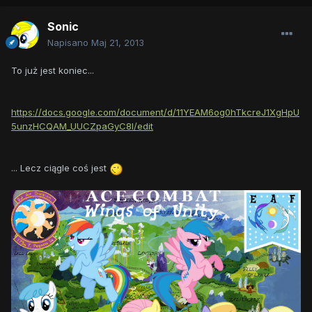
Sonic
Napisano
Maj 21, 2013
To już jest koniec...
https://docs.google.com/document/d/11YEAM6og0hTkcreJ1XgHpU
5unzHCQAM_UUCZpaGyC8I/edit
... Lecz ciągle coś jest