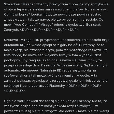
Szwadron "Mirage" złożony praktycznie z nowicjuszy spotyka się
w otwartej walce z elitarnym szwadronem gryfów. No same asy.
Co mówi logika? Logika mówi, że nowicjusze powinni zostać
zmasakrowani tak, że nawet pierze by po nich nie zostało. Co
mówi "Ace Combat"? "Mirage" odnosi zwycięstwo. Bez strat.
Żadnych. <DUP> <DUP> <DUP> <DUP> <DUP>
Szefowa "Mirage" (ku przyjemnemu zaskoczeniu nie została nią z
automatu RD) po walce opieprza z góry na dół Fluttershy, że ta
mają okazję nie trzasnęła gryfa, pomimo wyraźnego rozkazu. I to
było dobre, bo może sąd wojenny byłby w tym wypadku zbyt
pochopny. Shy reaguje jak to ona, zalewa się łzami, mówi, że
przeprasza i daje dyla. Dezercja. W czasie wojny. Sąd wojenny z
automatu. Ale nieeee. Naturalnie RD rzuca się z mordą na
szefową jak ona tak może, być taka niemiła i w ogóle. A ta
zamiast pokazać pyskującej szeregowej gdzie jej miejsce uznaje
swój błąd i leci przepraszać Fluttershy. <DUP> <DUP> <DUP>
<DUP <DUP>
Ogólnie walki powietrzne toczą się na kopyta i szpony. Nic to, że
wieżyczki prując ogniem maszynowym (czy zbliżonym) - w
powietrzu muszą się tłuc "wręcz". Ale dobra - może nie ma wersji