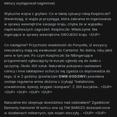
lektury występował nagminnie)
Wybucha wojna z gryfami. Co w takiej sytuacji robią Księżniczki?
Stwierdzają, iż wiąże je przysięga, która zabrania im ingerowania
w sprawy wewnętrzne swojego kraju, chyba że w wypadku
najstraszliwszych zagrożeń. Księżniczki. Władczynie. Nie
ingerujące w sprawy wewnętrzne SWOJEGO kraju. <DUP>
Co następnie? Przychodzi wiadomość do Ponyville, iż wszyscy
mieszkańcy mają się ewakuwać do Canterlot. No dobra, niby jakiś
sens w tym jest. Po czym Księżniczki (te NIEingerujące
przypominam) ogłaszają by te kucyki zgłosiły się do walki o
ojczyznę. Około 300 sztuk. Naturalnie pokojowo nastawieni
rolnicy i inne tałatajstwo ochoczo się zgadza co doprowadza do
tego, iż w 2 godziny (powtarzam
DWIE GODZINY
) powołana
zostaje regularna armia złożona z (cytuję) "batalionów,
szwadronów, dywizji, brygad i kompanii". Z 300 kucyków... <DUP>
<DUP> <DUP> <DUP> <DUP>
Naturalnie kto obejmuje dowództwo nad oddziałami? Zgadliście!
Elementy Harmonii! W końcu one są TAK BARDZO doświadczone
w działaniach militarnych, tyle wojen stoczyły.... <DUP> <DUP>