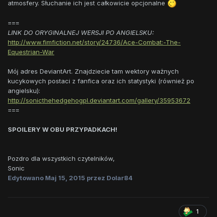
atmosfery. Słuchanie ich jest całkowicie opcjonalne
===
LINK DO ORYGINALNEJ WERSJI PO ANGIELSKU:
http://www.fimfiction.net/story/24736/Ace-Combat:-The-
Equestrian-War
Mój adres DeviantArt. Znajdziecie tam wektory ważnych
kucykowych postaci z fanfica oraz ich statystyki (również po
angielsku):
http://sonicthehedgehogpl.deviantart.com/gallery/35953672
===
SPOILERY W OBU PRZYPADKACH!
Pozdro dla wszystkich czytelników,
Sonic
Edytowano
Maj 15, 2015
przez Dolar84
1