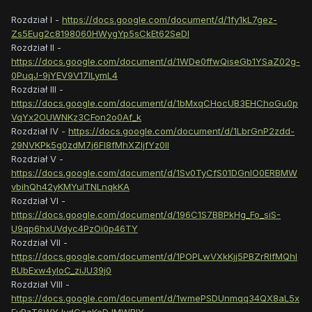
Rozdział I -
https://docs.google.com/document/d/1fy1kL7gez-
Zs5Eug2c8198060HWygYp5sCkEt62SeDI
Rozdział II -
https://docs.google.com/document/d/1WDe0ffwQiseGb1YSaZ02g-
0PuqJ-9jYEV9V17ILymL4
Rozdział III -
https://docs.google.com/document/d/1bMxqCHocUB3EHChoGu0p
VqYx2OUWNKz3CFon2o0Af_k
Rozdział IV -
https://docs.google.com/document/d/1LbrGnP2zdd-
29NVKPk5g0zdM7j6FI8fMhXZIjfYz0lI
Rozdział V -
https://docs.google.com/document/d/1Sv0TyCfS01DGnIO0ERBMW
vbihQh42yKMYuITNLnqkKA
Rozdział VI -
https://docs.google.com/document/d/196C1S7BBPkHg_Fo_siS-
U9qp6hxUVdyc4PzOi0p46TY
Rozdział VII -
https://docs.google.com/document/d/1POPLwVXkKjj5PBZrRlfMQhl
RUbExw4yIoC_ziJU39j0
Rozdział VIII -
https://docs.google.com/document/d/1wmePSDUnmqq34QX8aL5x