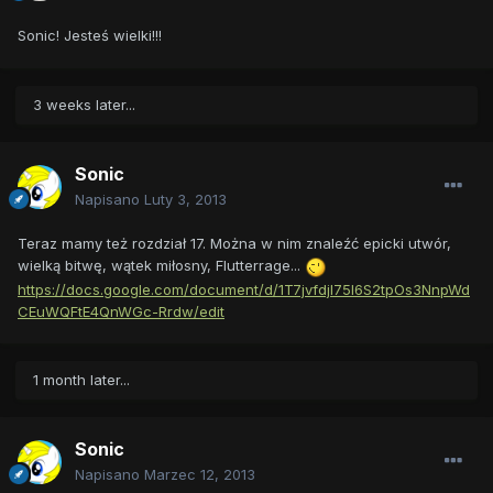
Sonic! Jesteś wielki!!!
3 weeks later...
Sonic
Napisano
Luty 3, 2013
Teraz mamy też rozdział 17. Można w nim znaleźć epicki utwór,
wielką bitwę, wątek miłosny, Flutterrage...
https://docs.google.com/document/d/1T7jvfdjl75I6S2tpOs3NnpWd
CEuWQFtE4QnWGc-Rrdw/edit
1 month later...
Sonic
Napisano
Marzec 12, 2013