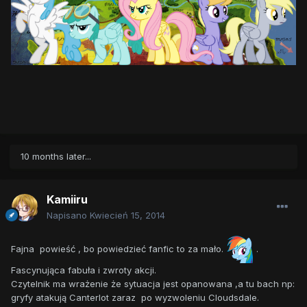
10 months later...
Kamiiru
Napisano
Kwiecień 15, 2014
Fajna powieść , bo powiedzieć fanfic to za mało.
.
Fascynująca fabuła i zwroty akcji.
Czytelnik ma wrażenie że sytuacja jest opanowana ,a tu bach np:
gryfy atakują Canterlot zaraz po wyzwoleniu Cloudsdale.