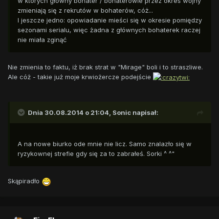
w których główny bohater / bohaterowie przez okres wojny
zmieniają się z rekrutów w bohaterów, cóż...
I jeszcze jedno: opowiadanie mieści się w okresie pomiędzy
sezonami serialu, więc żadna z głównych bohaterek raczej
nie miała zginąć
Nie zmienia to faktu, iż brak strat w "Mirage" boli i to straszliwe.
Ale cóż - takie już moje krwiożercze podejście
Dnia 30.08.2014 o 21:04, Sonic napisał:
A na nowe biurko ode mnie nie licz. Samo znalazło się w
ryzykownej strefie gdy się za to zabrałeś. Sorki ^ ^"
Skąpiradło