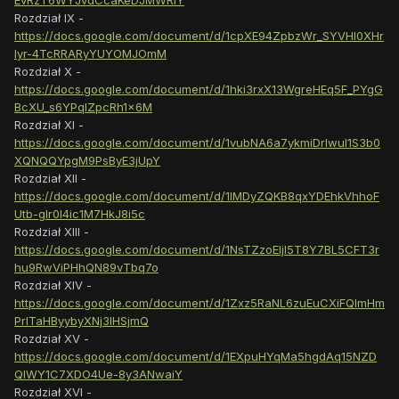
EvRzT6WYJvdCcaKeDJMWRlY
Rozdział IX -
https://docs.google.com/document/d/1cpXE94ZpbzWr_SYVHl0XHr
lyr-4TcRRARyYUYOMJOmM
Rozdział X -
https://docs.google.com/document/d/1hki3rxX13WgreHEq5F_PYgG
BcXU_s6YPqlZpcRh1x6M
Rozdział XI -
https://docs.google.com/document/d/1vubNA6a7ykmiDrlwul1S3b0
XQNQQYpgM9PsByE3jUpY
Rozdział XII -
https://docs.google.com/document/d/1lMDyZQKB8qxYDEhkVhhoF
Utb-gIr0I4ic1M7HkJ8i5c
Rozdział XIII -
https://docs.google.com/document/d/1NsTZzoEljI5T8Y7BL5CFT3r
hu9RwViPHhQN89vTbq7o
Rozdział XIV -
https://docs.google.com/document/d/1Zxz5RaNL6zuEuCXiFQlmHm
PrITaHByybyXNj3IHSjmQ
Rozdział XV -
https://docs.google.com/document/d/1EXpuHYqMa5hgdAq15NZD
QlWY1C7XDO4Ue-8y3ANwaiY
Rozdział XVI -