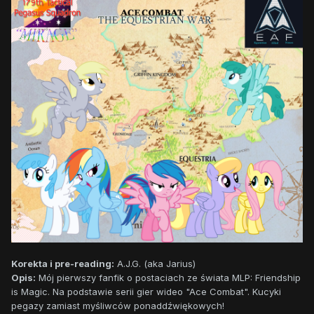
Korekta i pre-reading:
A.J.G. (aka Jarius)
Opis:
Mój pierwszy fanfik o postaciach ze świata MLP: Friendship
is Magic. Na podstawie serii gier wideo "Ace Combat". Kucyki
pegazy zamiast myśliwców ponaddźwiękowych!