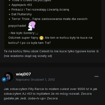
+ Trixie's Creed na początku
+ Applejack r63
+ Pinkacz i Twi rozwalają czwartą ścianę
+ Dat Fluttershy
+ Terror Trixie... Fajne zastosowania miała dla swoich
popychadeł
- Nie było Sombry ;_;
Odcinek super fajny
Ale kim w końcu były te kuce na
końcu? I po co była tam Tia?
Te na końcu filmu obok Celesti to nie kuce tylko typowe konie :b
(nie wiadomo skąd się wzieły xd)
wiej007
Napisano
Grudzień 1, 2012
Jak zobaczyłem Filly Rarcie to miałem cutest over 9000 lv! A jak
zobaczyłem AJ r63 to myślałem że mi mózg rozwali. Zecora
gadała jak Jedi. Joda+lv up= Zecora