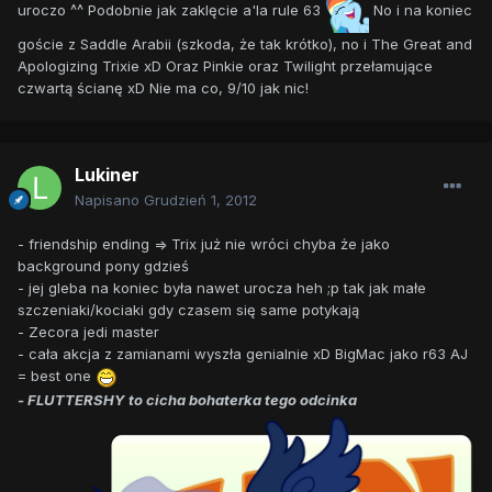
uroczo ^^ Podobnie jak zaklęcie a'la rule 63
No i na koniec
goście z Saddle Arabii (szkoda, że tak krótko), no i The Great and
Apologizing Trixie xD Oraz Pinkie oraz Twilight przełamujące
czwartą ścianę xD Nie ma co, 9/10 jak nic!
Lukiner
Napisano
Grudzień 1, 2012
- friendship ending => Trix już nie wróci chyba że jako
background pony gdzieś
- jej gleba na koniec była nawet urocza heh ;p tak jak małe
szczeniaki/kociaki gdy czasem się same potykają
- Zecora jedi master
- cała akcja z zamianami wyszła genialnie xD BigMac jako r63 AJ
= best one
- FLUTTERSHY to cicha bohaterka tego odcinka