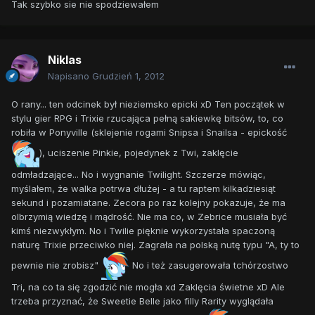
Tak szybko sie nie spodziewałem
Niklas
Napisano
Grudzień 1, 2012
O rany... ten odcinek był nieziemsko epicki xD Ten początek w
stylu gier RPG i Trixie rzucająca pełną sakiewkę bitsów, to, co
robiła w Ponyville (sklejenie rogami Snipsa i Snailsa - epickość
), uciszenie Pinkie, pojedynek z Twi, zaklęcie
odmładzające... No i wygnanie Twilight. Szczerze mówiąc,
myślałem, że walka potrwa dłużej - a tu raptem kilkadziesiąt
sekund i pozamiatane. Zecora po raz kolejny pokazuje, że ma
olbrzymią wiedzę i mądrość. Nie ma co, w Zebrice musiała być
kimś niezwykłym. No i Twilie pięknie wykorzystała spaczoną
naturę Trixie przeciwko niej. Zagrała na polską nutę typu "A, ty to
pewnie nie zrobisz"
No i też zasugerowała tchórzostwo
Tri, na co ta się zgodzić nie mogła xd Zaklęcia świetne xD Ale
trzeba przyznać, że Sweetie Belle jako filly Rarity wyglądała