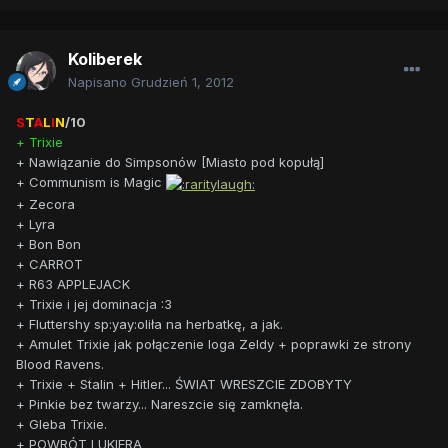
Koliberek
Napisano
Grudzień 1, 2012
S
T
A
L
I
N
/10
+ Trixie
+ Nawiązanie do Simpsonów [Miasto pod kopułą]
+ Communism is Magic
+ Zecora
+ Lyra
+ Bon Bon
+ CARROT
+ R63 APPLEJACK
+ Trixie i jej dominacja :3
+ Fluttershy sp:yay:oliła na herbatkę, a jak.
+ Amulet Trixie jak połączenie loga Zeldy + poprawki ze strony
Blood Ravens.
+ Trixie + Stalin + Hitler... ŚWIAT WRESZCIE ZDOBYTY
+ Pinkie bez twarzy... Nareszcie się zamknęła.
+ Gleba Trixie.
+ POWRÓT LUKIERA