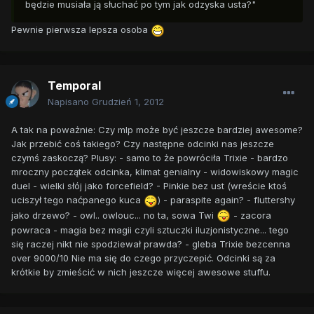
będzie musiała ją słuchać po tym jak odzyska usta?"
Pewnie pierwsza lepsza osoba
Temporal
Napisano
Grudzień 1, 2012
A tak na poważnie: Czy mlp może być jeszcze bardziej awesome?
Jak przebić coś takiego? Czy następne odcinki nas jeszcze
czymś zaskoczą? Plusy: - samo to że powróciła Trixie - bardzo
mroczny początek odcinka, klimat genialny - widowiskowy magic
duel - wielki słój jako forcefield? - Pinkie bez ust (wreście ktoś
uciszył tego naćpanego kuca
) - paraspite again? - fluttershy
jako drzewo? - owl.. owlouc... no ta, sowa Twi
- zacora
powraca - magia bez magii czyli sztuczki iluzjonistyczne... tego
się raczej nikt nie spodziewał prawda? - gleba Trixie bezcenna
over 9000/10 Nie ma się do czego przyczepić. Odcinki są za
krótkie by zmieścić w nich jeszcze więcej awesowe stuffu.