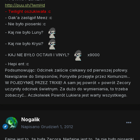
http://puu.sh/1wmHd
- Twilight oszukiwała :c
- Gak'a zastąpił Meez :c
- Nie było piosenki :c
- Kaj nie było Luny?
- Kaj nie było Krysi?
- KAJ NIE BYŁO OCTAVII I VINYL?
x9000
- Hepi ent :c
Podsumowując: Odcinek zaiście ciekawy od pierwszej połowy.
Nawiązanie do Simpsonów, Ponyville przejęte przez Komunizm...
W POJEDYNKĘ PRZEZ TRIXIE! A sam jej powrót + powrót Zecory
uczyniły odcinek świetnym. Za dużo do wymieniania, to trzeba
zobaczyć... Aczkolwiek Powrót Lukiera jest warty wszystkiego.
Nogalik
Napisano
Grudzień 1, 2012
Fajne jest to, że była Zecora. Niefajne jest to, że nie było piosenki.