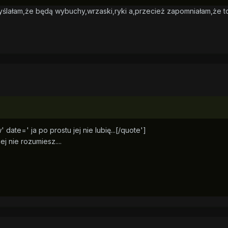
Myślałam,że będą wybuchy,wrzaski,ryki a,przecież zapomniałam,że t
w' date=' ja po prostu jej nie lubię...[/quote']
ej nie rozumiesz....