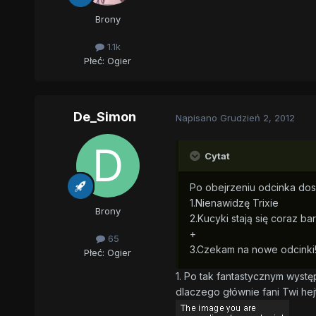
Brony
1.1k
Płeć:
Ogier
De_Simon
Napisano
Grudzień 2, 2012
Cytat
Po obejrzeniu odcinka do
1.Nienawidzę Trixie
Brony
2.Kucyki stają się coraz b
+
65
3.Czekam na nowe odcinki!!
Płeć:
Ogier
1. Po tak fantastycznym wystę
dlaczego głównie fani Twi hejt