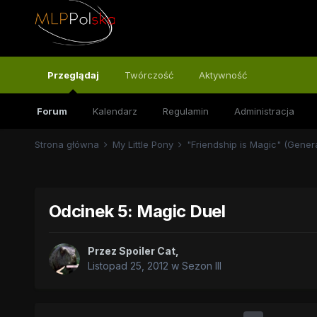
Przeglądaj
Twórczość
Aktywność
Forum
Kalendarz
Regulamin
Administracja
Strona główna
My Little Pony
"Friendship is Magic" (Gener
Odcinek 5: Magic Duel
Przez
Spoiler Cat
,
Listopad 25, 2012
w
Sezon III