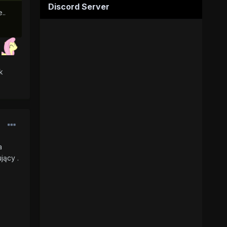
Discord Server
..
ć
k
a
jący .