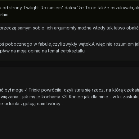
od strony Twilight..Rozumiem' date='że Trixie także oszukiwała,ale
ałam
e przeczą samym sobie, ich argumemty można wtedy tak łatwo obali
coś pobocznego w fabule,czyli zwykły wątek.A więc nie rozumiem ja
ływ na moją opinie na temat całokształtu.
 był mega~! Trixie powróciła, czyli stała się rzecz, na którą czekał
iązania... jak my je kochamy <3. Koniec jak dla mnie - w kij zaskaku
ze odcinki zgotują nam twórcy .