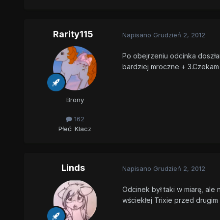
Rarity115
Napisano
Grudzień 2, 2012
Po obejrzeniu odcinka doszła
bardziej mroczne + 3.Czekam 
Brony
162
Płeć:
Klacz
Linds
Napisano
Grudzień 2, 2012
Odcinek był taki w miarę, al
wściekłej Trixie przed drugi