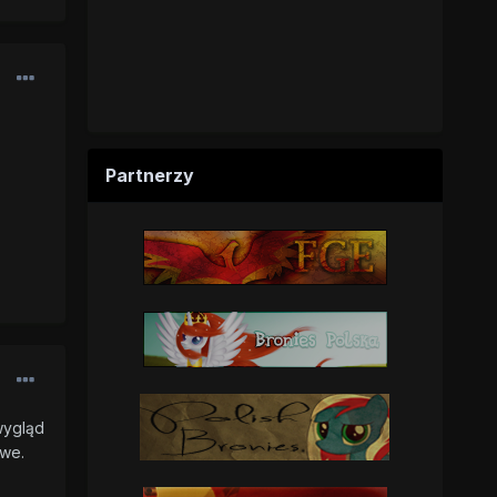
Partnerzy
wygląd
we.