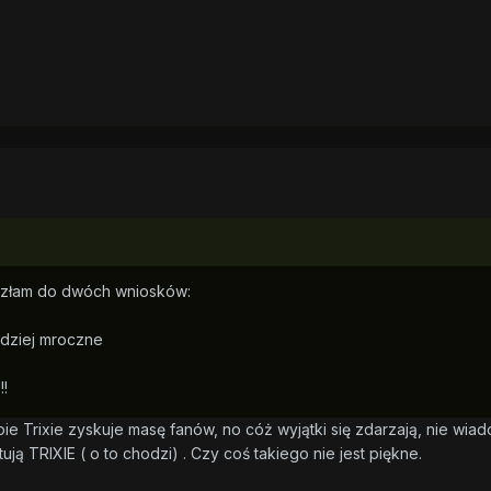
szłam do dwóch wniosków:
ardziej mroczne
!
pie Trixie zyskuje masę fanów, no cóż wyjątki się zdarzają, nie wia
ują TRIXIE ( o to chodzi) . Czy coś takiego nie jest piękne.