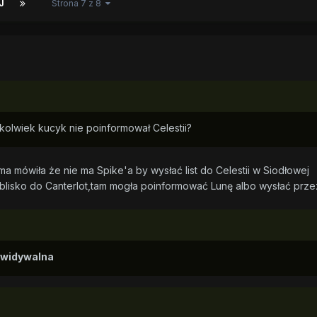
J
Strona 7 z 8
kolwiek kucyk nie poinformował Celestii?
a mówiła że nie ma Spike'a by wysłać list do Celestii w Siodłowej
 blisko do Canterlot,tam mogła poinformować Lunę albo wysłać prze
ewidywalna