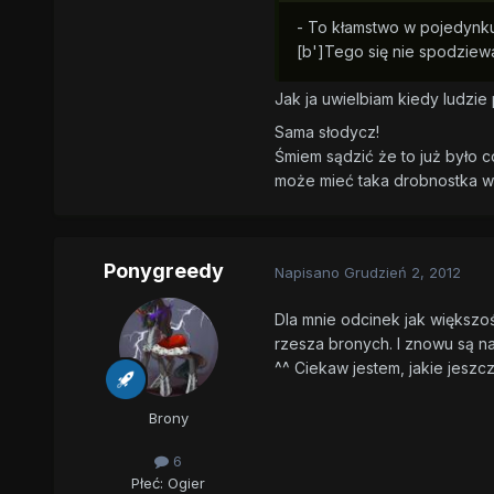
- To kłamstwo w pojedynku 
[b']Tego się nie spodziew
Jak ja uwielbiam kiedy ludzi
Sama słodycz!
Śmiem sądzić że to już było 
może mieć taka drobnostka wp
Ponygreedy
Napisano
Grudzień 2, 2012
Dla mnie odcinek jak większość
rzesza bronych. I znowu są naw
^^ Ciekaw jestem, jakie jeszc
Brony
6
Płeć:
Ogier