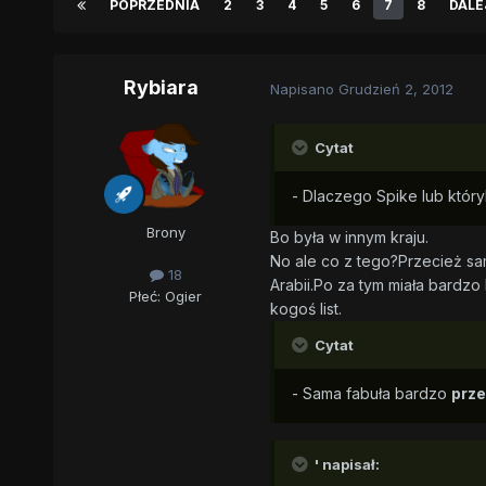
POPRZEDNIA
2
3
4
5
6
7
8
DALE
Rybiara
Napisano
Grudzień 2, 2012
Cytat
- Dlaczego Spike lub który
Brony
Bo była w innym kraju.
No ale co z tego?Przecież sam
18
Arabii.Po za tym miała bardzo
Płeć:
Ogier
kogoś list.
Cytat
- Sama fabuła bardzo
prz
' napisał: