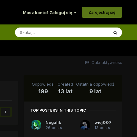
Zarejestruj się
Masz konto? Zaloguj się
Cała aktywność
Odpowiedzi
Created
Ostatnia odpowiedź
199
13 lat
9 lat
TOP POSTERS IN THIS TOPIC
1
Nogalik
wiej007
26 posts
13 posts