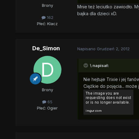
Brony
Mnie też leciutko zawiodło. 
bajka dla dzieci xD.
162
Płeć:
Klacz
De_Simon
Napisano
Grudzień 2, 2012
\ napisał:
Nie hejtuje Trixie i jej fanó
Ciężkie do pojęcia... może j
Brony
65
Płeć:
Ogier