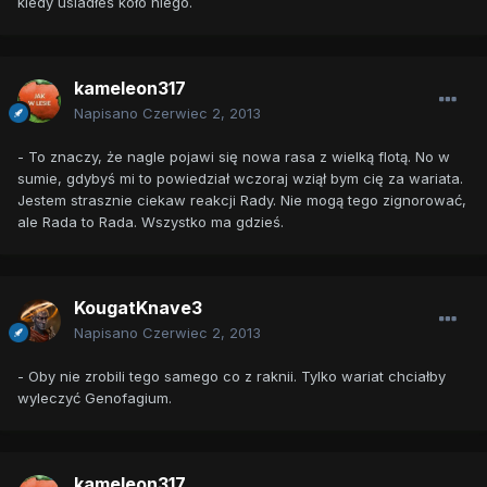
kiedy usiadłeś koło niego.
kameleon317
Napisano
Czerwiec 2, 2013
- To znaczy, że nagle pojawi się nowa rasa z wielką flotą. No w
sumie, gdybyś mi to powiedział wczoraj wziął bym cię za wariata.
Jestem strasznie ciekaw reakcji Rady. Nie mogą tego zignorować,
ale Rada to Rada. Wszystko ma gdzieś.
KougatKnave3
Napisano
Czerwiec 2, 2013
- Oby nie zrobili tego samego co z raknii. Tylko wariat chciałby
wyleczyć Genofagium.
kameleon317