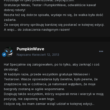
Pozostaje mi tylko powinszować zwycięzcom.
Gratulacje Niklas, Testar i PumpkinWave, odwaliliście kawał
dobrej roboty!
Reszta też się dobrze spisała, wydaje mi się, że walka była dość
zażarta.
Ze swojej strony spróbuję bardziej się postarać w kolejnej edycji.
A więc... do zobaczenia następnym razem!
PumpkinWave
Napisano
Kwiecień 12, 2013
Ha! Specjalnie się zalogowałem, po to tylko, aby zerknąć i coś
skrobnąć.
W każdym razie, przede wszystkim gratuluje Niklasowi i
Testarowi. Wasze opowiadania były świetne, było pewne, że
znajdziecie się w czołówce, ja natomiast wątpiłem, że moje
bazgroły zostaną w ogóle wspomniane.
Dziękuję także wszystkim, którzy wspierali mnie i wierzyli w moją
pozycję, nie zapomnę wam tego.
I bójcie się, bo mam zamiar wziąć udział w kolejnej edycji...