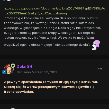
https://docs.google.com/document/d/1pruZOy768GPzpE3YSf5iuFg
jc-7W32SSeaP-1rwIgF0/edit?usp=sharing
Informację o konkursie zauważyłem dziś po południu, o 20:00
zadecydowałem, że wezmę udział. Ostatni raz pisałem coś
własnego w gimnazjum a z Google Docs nigdy nie korzystałem,
czego efektem są paskudne kropy w dialogach. Do tego nie
jestem pewien, czy trafiłem w tagi. Wszystko to może Wam
przybliżyć ogólny obraz mojego "wiekopomnego dzieła".
Dolar84
Napisano
Marzec 22, 2013
Z pewnym opóźnieniem zamykam drugą edycję konkursu.
Cieszę się, że wbrew początkowym obawom pojawiło się
trochę opowiadań.