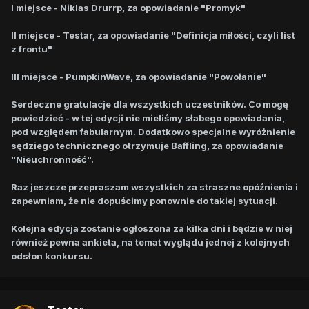
I miejsce - Niklas Drurrp, za opowiadanie "Promyk"
II miejsce - Testar, za opowiadanie "Definicja miłości, czyli list
z frontu"
III miejsce - PumpkinWave, za opowiadanie "Powołanie"
Serdeczne gratulacje dla wszystkich uczestników. Co mogę
powiedzieć - w tej edycji nie mieliśmy słabego opowiadania,
pod względem fabularnym. Dodatkowo specjalne wyróżnienie
sędziego technicznego otrzymuje Baffling, za opowiadanie
"Nieuchronność".
Raz jeszcze przepraszam wszystkich za straszne opóźnienia i
zapewniam, że nie dopuścimy ponownie do takiej sytuacji.
Kolejna edycja zostanie ogłoszona za kilka dni i będzie w niej
również pewna ankieta, na temat wyglądu jednej z kolejnych
odsłon konkursu.