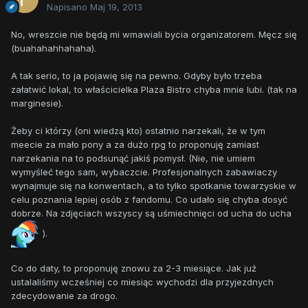
Napisano
Maj 19, 2013
No, wreszcie nie będą mi wmawiali bycia organizatorem. Męcz się
(buahahahhahaha).
A tak serio, to ja pojawię się na pewno. Gdyby było trzeba
załatwić lokal, to właścicielka Plaza Bistro chyba mnie lubi. (tak na
marginesie).
Żeby ci którzy (oni wiedzą kto) ostatnio narzekali, że w tym
meecie za mało pony a za dużo rpg to proponuję zamiast
narzekania na to podsunąć jakiś pomysł. (Nie, nie umiem
wymyśleć tego sam, wybaczcie. Profesjonalnych zabawiaczy
wynajmuje się na konwentach, a to tylko spotkanie towarzyskie w
celu poznania lepiej osób z fandomu. Co udało się chyba dosyć
dobrze. Na zdjęciach wszyscy są uśmiechnięci od ucha do ucha
).
Co do daty, to proponuję znowu za 2-3 miesiące. Jak już
ustalaliśmy wcześniej co miesiąc wychodzi dla przyjezdnych
zdecydowanie za drogo.