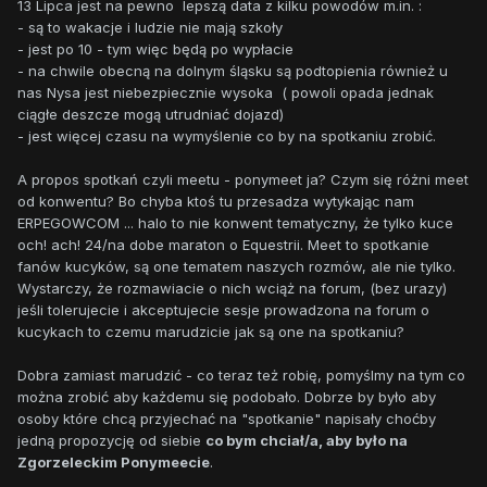
13 Lipca jest na pewno lepszą data z kilku powodów m.in. :
- są to wakacje i ludzie nie mają szkoły
- jest po 10 - tym więc będą po wypłacie
- na chwile obecną na dolnym śląsku są podtopienia również u
nas Nysa jest niebezpiecznie wysoka ( powoli opada jednak
ciągłe deszcze mogą utrudniać dojazd)
- jest więcej czasu na wymyślenie co by na spotkaniu zrobić.
A propos spotkań czyli meetu - ponymeet ja? Czym się różni meet
od konwentu? Bo chyba ktoś tu przesadza wytykając nam
ERPEGOWCOM ... halo to nie konwent tematyczny, że tylko kuce
och! ach! 24/na dobe maraton o Equestrii. Meet to spotkanie
fanów kucyków, są one tematem naszych rozmów, ale nie tylko.
Wystarczy, że rozmawiacie o nich wciąż na forum, (bez urazy)
jeśli tolerujecie i akceptujecie sesje prowadzona na forum o
kucykach to czemu marudzicie jak są one na spotkaniu?
Dobra zamiast marudzić - co teraz też robię, pomyślmy na tym co
można zrobić aby każdemu się podobało. Dobrze by było aby
osoby które chcą przyjechać na "spotkanie" napisały choćby
jedną propozycję od siebie
co bym chciał/a, aby było na
Zgorzeleckim Ponymeecie
.