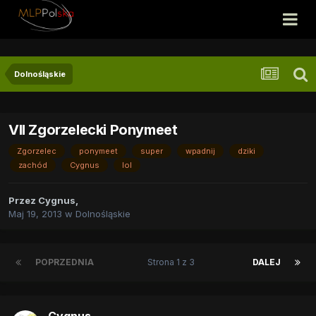
Dolnośląskie
VII Zgorzelecki Ponymeet
Zgorzelec
ponymeet
super
wpadnij
dziki
zachód
Cygnus
lol
Przez
Cygnus
,
Maj 19, 2013
w
Dolnośląskie
POPRZEDNIA
Strona 1 z 3
DALEJ