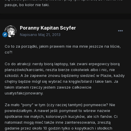
pasuje, bo kolor nie taki.
Poranny Kapitan Scyfer
Napisano
Maj 21, 2013
Co to za porządki, jakim prawem nie ma mnie jeszcze na liście,
co?!
Co do atrakcji: nerdy biorą laptopy, tak zwani erpegowcy biorą
planszówki/karcianki, reszta bierze cokolwiek albo i nic, nie
szkodzi. A że zapewne znowu będziemy siedzieć w Plazie, każdy
chętny będzie mógł się wybrać na kręgle/bilard i takie tam. Ja
takim stanem rzeczy jestem zawsze całkowicie
usatysfakcjonowany.
Za mało "pony" w tym (czy raczej tamtym) ponymeecie? Nie
powiedziałbym. A nawet jeśli: ponymeet to wbrew nazwie
spotkanie nie małych, kolorowych kucyków, ale ich fanów. Ci
natomiast mogą mieć także inne zainteresowania, zresztą
gadanie przez około 10 godzin tylko o kopytkach i słodkich