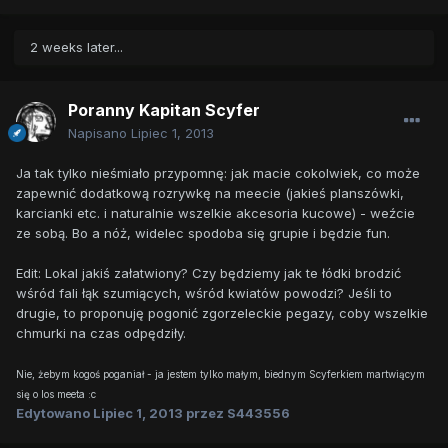
2 weeks later...
Poranny Kapitan Scyfer
Napisano
Lipiec 1, 2013
Ja tak tylko nieśmiało przypomnę: jak macie cokolwiek, co może
zapewnić dodatkową rozrywkę na meecie (jakieś planszówki,
karcianki etc. i naturalnie wszelkie akcesoria kucowe) - weźcie
ze sobą. Bo a nóż, widelec spodoba się grupie i będzie fun.
Edit: Lokal jakiś załatwiony? Czy będziemy jak te łódki brodzić
wśród fali łąk szumiących, wśród kwiatów powodzi? Jeśli to
drugie, to proponuję pogonić zgorzeleckie pegazy, coby wszelkie
chmurki na czas odpędziły.
Nie, żebym kogoś poganiał - ja jestem tylko małym, biednym Scyferkiem martwiącym
się o los meeta :c
Edytowano
Lipiec 1, 2013
przez S443556