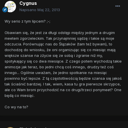
Cygnus
Napisano
Maj 22, 2013
Wy serio z tym lipcem? ;-;
Obawiam się, że jest za długi odstęp między jednym a drugim
meetem zgorzeleckim. Tak przynajmniej sądzę i takie są moje
odczucia. Porównując nas do Ślązaków (tam też bywam), to
dochodzę do wniosku, że oni organizując się co miesiąc mają
większe szanse na zżycie się ze sobą i zgranie niż my,
spotykający się co dwa miesiące. Z czego potem wychodzą takie
animozje jak teraz, bo jedni chcą coś innego, drudzy też coś
innego... Ogólnie uważam, że jedno spotkanie na miesiąc
powinno być lepsze. Z tą częstotliwością będzie szansa się jakoś
tak ściaśnić bardziej. I tak, wiem, kasa tu gra pierwsze skrzypce,
ale co Wam broni przychodzić na co drugi/trzeci ponymeet? One
będą co miesiąc.
Co wy na to?