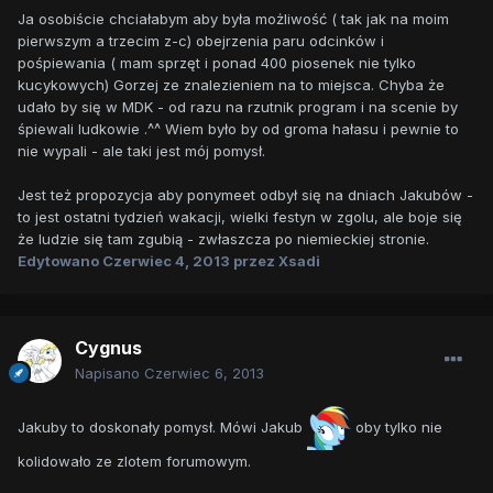
Ja osobiście chciałabym aby była możliwość ( tak jak na moim
pierwszym a trzecim z-c) obejrzenia paru odcinków i
pośpiewania ( mam sprzęt i ponad 400 piosenek nie tylko
kucykowych) Gorzej ze znalezieniem na to miejsca. Chyba że
udało by się w MDK - od razu na rzutnik program i na scenie by
śpiewali ludkowie .^^ Wiem było by od groma hałasu i pewnie to
nie wypali - ale taki jest mój pomysł.
Jest też propozycja aby ponymeet odbył się na dniach Jakubów -
to jest ostatni tydzień wakacji, wielki festyn w zgolu, ale boje się
że ludzie się tam zgubią - zwłaszcza po niemieckiej stronie.
Edytowano
Czerwiec 4, 2013
przez Xsadi
Cygnus
Napisano
Czerwiec 6, 2013
Jakuby to doskonały pomysł. Mówi Jakub
oby tylko nie
kolidowało ze zlotem forumowym.