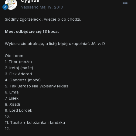
Cygnus
Napisano
Maj 19, 2013
Siódmy zgorzelecki, wiecie o co chodzi.
Meet odbędzie się 13 lipca.
Wybieracie atrakcje, a listę będę uzupełniać JA! >: D
Oto i ona:
1. Thor (może)
2. Iretaj (może)
3. Fisk Adored
4. Gandezz (może)
5. Tak Bardzo Nie Wpisany Niklas
6. Emrą
7. Esiek
8. Xsadi
9. Lord Lordek
10.
11. Tacite + koleżanka irlandzka
12.