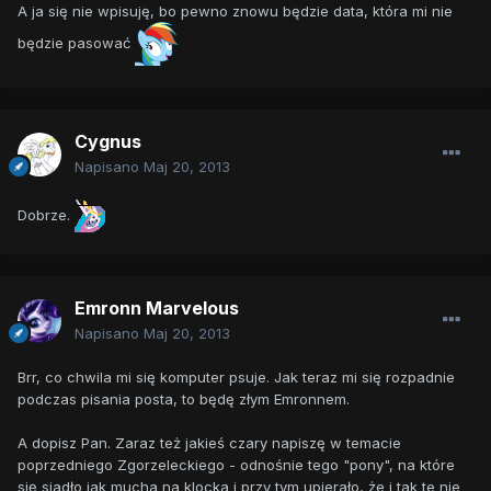
A ja się nie wpisuję, bo pewno znowu będzie data, która mi nie
będzie pasować
Cygnus
Napisano
Maj 20, 2013
Dobrze.
Emronn Marvelous
Napisano
Maj 20, 2013
Brr, co chwila mi się komputer psuje. Jak teraz mi się rozpadnie
podczas pisania posta, to będę złym Emronnem.
A dopisz Pan. Zaraz też jakieś czary napiszę w temacie
poprzedniego Zgorzeleckiego - odnośnie tego "pony", na które
się siadło jak mucha na klocka i przy tym upierało, że i tak te nie